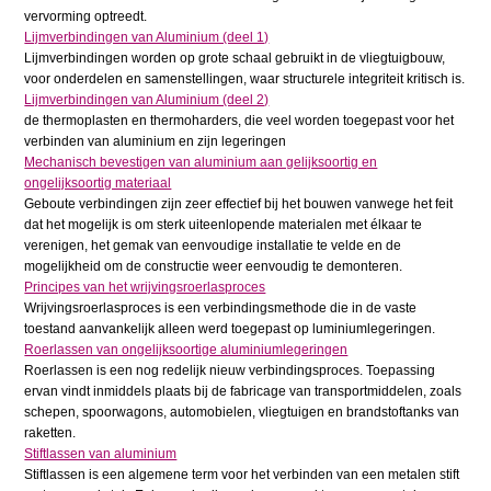
vervorming optreedt.
Lijmverbindingen van Aluminium (deel 1)
Lijmverbindingen worden op grote schaal gebruikt in de vliegtuigbouw,
voor onderdelen en samenstellingen, waar structurele integriteit kritisch is.
Lijmverbindingen van Aluminium (deel 2)
de thermoplasten en thermoharders, die veel worden toegepast voor het
verbinden van aluminium en zijn legeringen
Mechanisch bevestigen van aluminium aan gelijksoortig en
ongelijksoortig materiaal
Geboute verbindingen zijn zeer effectief bij het bouwen vanwege het feit
dat het mogelijk is om sterk uiteenlopende materialen met élkaar te
verenigen, het gemak van eenvoudige installatie te velde en de
mogelijkheid om de constructie weer eenvoudig te demonteren.
Principes van het wrijvingsroerlasproces
Wrijvingsroerlasproces is een verbindingsmethode die in de vaste
toestand aanvankelijk alleen werd toegepast op luminiumlegeringen.
Roerlassen van ongelijksoortige aluminiumlegeringen
Roerlassen is een nog redelijk nieuw verbindingsproces. Toepassing
ervan vindt inmiddels plaats bij de fabricage van transportmiddelen, zoals
schepen, spoorwagons, automobielen, vliegtuigen en brandstoftanks van
raketten.
Stiftlassen van aluminium
Stiftlassen is een algemene term voor het verbinden van een metalen stift