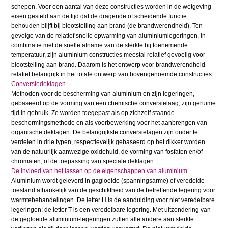
schepen. Voor een aantal van deze constructies worden in de wetgeving
eisen gesteld aan de tijd dat de dragende of scheidende functie
behouden blijft bij blootstelling aan brand (de brandwerendheid). Ten
gevolge van de relatief snelle opwarming van aluminiumlegeringen, in
combinatie met de snelle afname van de sterkte bij toenemende
temperatuur, zijn aluminium constructies meestal relatief gevoelig voor
blootstelling aan brand. Daarom is het ontwerp voor brandwerendheid
relatief belangrijk in het totale ontwerp van bovengenoemde constructies.
Conversiedeklagen
Methoden voor de bescherming van aluminium en zijn legeringen,
gebaseerd op de vorming van een chemische conversielaag, zijn geruime
tijd in gebruik. Ze worden toegepast als op zichzelf staande
beschermingsmethode en als voorbewerking voor het aanbrengen van
organische deklagen. De belangrijkste conversielagen zijn onder te
verdelen in drie typen, respectievelijk gebaseerd op het dikker worden
van de natuurlijk aanwezige oxidehuid, de vorming van fosfaten en/of
chromaten, of de toepassing van speciale deklagen.
De invloed van het lassen op de eigenschappen van aluminium
Aluminium wordt geleverd in gagloeide (spanningsarme) of veredelde
toestand afhankelijk van de geschiktheid van de betreffende legering voor
warmtebehandelingen. De letter H is de aanduiding voor niet veredelbare
legeringen; de letter T is een veredelbare legering. Met uitzondering van
de gegloeide aluminium-legeringen zullen alle andere aan sterkte