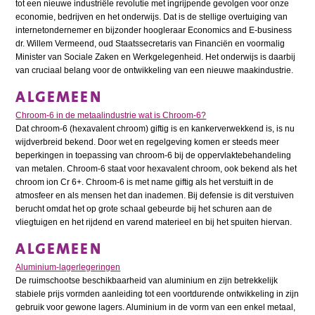
tot een nieuwe industriële revolutie met ingrijpende gevolgen voor onze
economie, bedrijven en het onderwijs. Dat is de stellige overtuiging van
internetondernemer en bijzonder hoogleraar Economics and E-business
dr. Willem Vermeend, oud Staatssecretaris van Financiën en voormalig
Minister van Sociale Zaken en Werkgelegenheid. Het onderwijs is daarbij
van cruciaal belang voor de ontwikkeling van een nieuwe maakindustrie.
ALGEMEEN
Chroom-6 in de metaalindustrie wat is Chroom-6?
Dat chroom-6 (hexavalent chroom) giftig is en kankerverwekkend is, is nu
wijdverbreid bekend. Door wet en regelgeving komen er steeds meer
beperkingen in toepassing van chroom-6 bij de oppervlaktebehandeling
van metalen. Chroom-6 staat voor hexavalent chroom, ook bekend als het
chroom ion Cr 6+. Chroom-6 is met name giftig als het verstuift in de
atmosfeer en als mensen het dan inademen. Bij defensie is dit verstuiven
berucht omdat het op grote schaal gebeurde bij het schuren aan de
vliegtuigen en het rijdend en varend materieel en bij het spuiten hiervan.
ALGEMEEN
Aluminium-lagerlegeringen
De ruimschootse beschikbaarheid van aluminium en zijn betrekkelijk
stabiele prijs vormden aanleiding tot een voortdurende ontwikkeling in zijn
gebruik voor gewone lagers. Aluminium in de vorm van een enkel metaal,