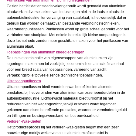
Puntlassen van aluminium en aluminiumlegeringen
Gezien het feit dat er steeds vaker gebruik wordt gemaakt van aluminium
plaatwerk in diverse takken van industrie, en niet in de laatste plaats de
automobielindustrie, ter vervanging van staalplaat, is het wenselijk dat er
gebruik kan worden gemaakt van bestaande verbindingstechnieken,
waaronder puntlassen. Puntlassen wordt op grote schaal gebruikt voor het
verbinden van staalplaat. Met enkele betrekkelijk kleine aanpassingen is
deze lasmethode zonder meer geschikt te maken voor het puntlassen van
aluminium plaat.
Toepassingen van aluminium kneedlegeringen
De unieke combinatie van eigenschappen van aluminium en zijn
legeringen maken hen tot veelzijdig, economisch en attractief materiaal
voor een breed scala van toepassingen, variërend van zacht
verpakkingsfolie tot veeleisende technische toepassingen.
Ultrasoonpuntlassen
Ultrasoonpuntlassen biedt voordelen wat betreft kosten alsmede
prestaties, bij het verbinden van aluminium carrosserieonderdelen in de
automobielindustrie. Lichtgewicht materiaal biedt uitkomst bij het
reduceren van het wagengewicht, terwijl er tevens wordt tegemoet
gekomen aan eisen betreffende prestaties, waaronder verminderd geluid
en trillingen en botsingsweerstand, en betrouwbaarheid
Verloren-Was-Gieten
Het productieproces bij het verloren-was-gieten begint met een zeer
nauwkeurige matrijs welke veelal uit aluminium of kunststof is