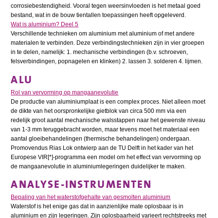
corrosiebestendigheid. Vooral tegen weersinvloeden is het metaal goed
bestand, wat in de bouw tientallen toepassingen heeft opgeleverd.
Wat is aluminium? Deel 5
Verschillende technieken om aluminium met aluminium of met andere
materialen te verbinden. Deze verbindingstechnieken zijn in vier groepen
in te delen, namelijk: 1. mechanische verbindingen (b.v. schroeven,
felsverbindingen, popnagelen en klinken) 2. lassen 3. solderen 4. lijmen.
ALU
Rol van vervorming op mangaanevolutie
De productie van aluminiumplaat is een complex proces. Niet alleen moet
de dikte van het oorspronkelijke gietblok van circa 500 mm via een
redelijk groot aantal mechanische walsstappen naar het gewenste niveau
van 1-3 mm teruggebracht worden, maar tevens moet het materiaal een
aantal gloeibehandelingen (thermische behandelingen) ondergaan.
Promovendus Rias Lok ontwierp aan de TU Delft in het kader van het
Europese VIR[*]-programma een model om het effect van vervorming op
de mangaanevolutie in aluminiumlegeringen duidelijker te maken.
ANALYSE-INSTRUMENTEN
Bepaling van het waterstofgehalte van gesmolten aluminium
Waterstof is het enige gas dat in aanzienlijke mate oplosbaar is in
aluminium en zijn legeringen. Zijn oplosbaarheid varieert rechtstreeks met