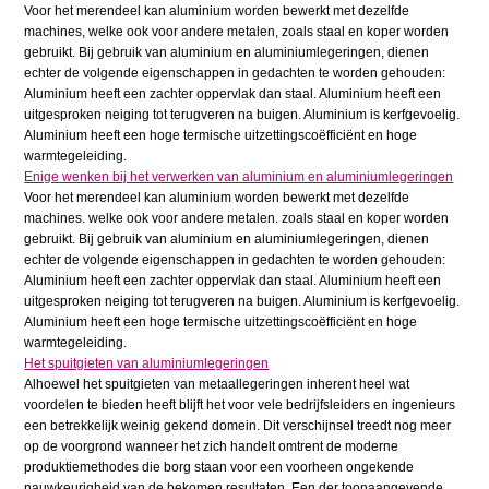
Voor het merendeel kan aluminium worden bewerkt met dezelfde
machines, welke ook voor andere metalen, zoals staal en koper worden
gebruikt. Bij gebruik van aluminium en aluminiumlegeringen, dienen
echter de volgende eigenschappen in gedachten te worden gehouden:
Aluminium heeft een zachter oppervlak dan staal. Aluminium heeft een
uitgesproken neiging tot terugveren na buigen. Aluminium is kerfgevoelig.
Aluminium heeft een hoge termische uitzettingscoëfficiënt en hoge
warmtegeleiding.
Enige wenken bij het verwerken van aluminium en aluminiumlegeringen
Voor het merendeel kan aluminium worden bewerkt met dezelfde
machines. welke ook voor andere metalen. zoals staal en koper worden
gebruikt. Bij gebruik van aluminium en aluminiumlegeringen, dienen
echter de volgende eigenschappen in gedachten te worden gehouden:
Aluminium heeft een zachter oppervlak dan staal. Aluminium heeft een
uitgesproken neiging tot terugveren na buigen. Aluminium is kerfgevoelig.
Aluminium heeft een hoge termische uitzettingscoëfficiënt en hoge
warmtegeleiding.
Het spuitgieten van aluminiumlegeringen
Alhoewel het spuitgieten van metaallegeringen inherent heel wat
voordelen te bieden heeft blijft het voor vele bedrijfsleiders en ingenieurs
een betrekkelijk weinig gekend domein. Dit verschijnsel treedt nog meer
op de voorgrond wanneer het zich handelt omtrent de moderne
produktiemethodes die borg staan voor een voorheen ongekende
nauwkeurigheid van de bekomen resultaten. Een der toonaangevende