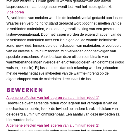
met een werkstuk. Er kan gebruik worden gemaakt van een aantal
lasprocessen, maar booglassen wordt toch wel het meest gebruikt.
Vloeiboren
Bij verbinden van metalen wordt in de techniek veelal gedacht aan lassen,
Waarbij een verbinding tot stand gebracht wordt door het smelten van de
te verbinden materialen, vaak onder gebruikmaking van een gesmolten
lastoevoegmateriaaL Door het lassen worden de eigenschappen van de
te verbinden materialen over een klein gebied, de warmte-beïnvloede
zone, gewijzigd. Immers de eigenschappen van materialen, bijvoorbeeld
van de diverse aluminiumsoorten, zijn verkregen door het volgen van
speciale procedures. Vaak bestaan deze uit een combinatie van
warmtebehandelingen (veredelen en/of teruggloeien) en deformatie (koud
walsen, extrusie). Bij lassen moet dan ook rekening worden gehouden
met de veelal negatieve invloeden van de warmte-inbreng op de
eigenschappen van de materialen direct naast de las.
BEWERKEN
Algemene effecten van het legeren van aluminium (deel 1)
Hoewel de overheersende reden voor legeren het verhogen is van de
mechanische sterkte, is ook de invloed op andere karakteristieken van
gelegeerd aluminium onmiskenbaar. Een aantal van deze invloeden zal
hier worden behandeld.
Algemene effecten van het legeren van aluminium (deel 2)
Hoewel de overheersende reden voor legeren het verhogen is van de