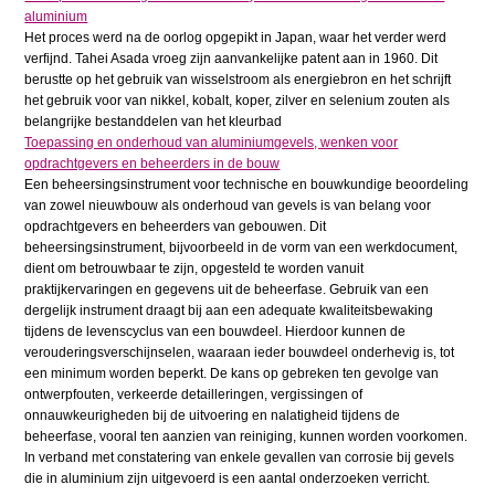
aluminium
Het proces werd na de oorlog opgepikt in Japan, waar het verder werd
verfijnd. Tahei Asada vroeg zijn aanvankelijke patent aan in 1960. Dit
berustte op het gebruik van wisselstroom als energiebron en het schrijft
het gebruik voor van nikkel, kobalt, koper, zilver en selenium zouten als
belangrijke bestanddelen van het kleurbad
Toepassing en onderhoud van aluminiumgevels, wenken voor
opdrachtgevers en beheerders in de bouw
Een beheersingsinstrument voor technische en bouwkundige beoordeling
van zowel nieuwbouw als onderhoud van gevels is van belang voor
opdrachtgevers en beheerders van gebouwen. Dit
beheersingsinstrument, bijvoorbeeld in de vorm van een werkdocument,
dient om betrouwbaar te zijn, opgesteld te worden vanuit
praktijkervaringen en gegevens uit de beheerfase. Gebruik van een
dergelijk instrument draagt bij aan een adequate kwaliteitsbewaking
tijdens de levenscyclus van een bouwdeel. Hierdoor kunnen de
verouderingsverschijnselen, waaraan ieder bouwdeel onderhevig is, tot
een minimum worden beperkt. De kans op gebreken ten gevolge van
ontwerpfouten, verkeerde detailleringen, vergissingen of
onnauwkeurigheden bij de uitvoering en nalatigheid tijdens de
beheerfase, vooral ten aanzien van reiniging, kunnen worden voorkomen.
In verband met constatering van enkele gevallen van corrosie bij gevels
die in aluminium zijn uitgevoerd is een aantal onderzoeken verricht.