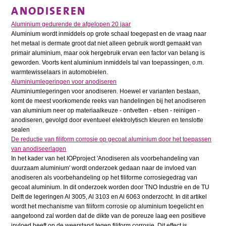
ANODISEREN
Aluminium gedurende de afgelopen 20 jaar
Aluminium wordt inmiddels op grote schaal toegepast en de vraag naar
het metaal is dermate groot dat niet alleen gebruik wordt gemaakt van
primair aluminium, maar ook hergebruik ervan een factor van belang is
geworden. Voorts kent aluminium inmiddels tal van toepassingen, o.m.
warmtewisselaars in automobielen.
Aluminiumlegeringen voor anodiseren
Aluminiumlegeringen voor anodiseren. Hoewel er varianten bestaan,
komt de meest voorkomende reeks van handelingen bij het anodiseren
van aluminium neer op materiaalkeuze - ontvetten - etsen - reinigen -
anodiseren, gevolgd door eventueel elektrolytisch kleuren en tenslotte
sealen
De reductie van filiform corrosie op gecoat aluminium door het toepassen
van anodiseerlagen
In het kader van het IOPproject 'Anodiseren als voorbehandeling van
duurzaam aluminium' wordt onderzoek gedaan naar de invloed van
anodiseren als voorbehandeling op het filiforme corrosiegedrag van
gecoat aluminium. In dit onderzoek worden door TNO Industrie en de TU
Delft de legeringen Al 3005, Al 3103 en Al 6063 onderzocht. In dit artikel
wordt het mechanisme van filiform corrosie op aluminium toegelicht en
aangetoond zal worden dat de dikte van de poreuze laag een positieve
invloed heeft op de weerstand tegen filiform corrosie. Dit effect is