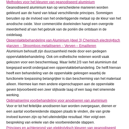
Methodes voor het kleuren van geanodiseerd aluminium
Geanodiseerd aluminium kan op verscheidene manieren worden
gekleurd aan de hand van totaal verschillende principes. Sommigen
berusten op de invloed van het onderliggende metaal op de kleur van het
anodische oxide. Voor commerciële doeleinden hangt een overgrote
meerderheid af van het gebruik van de poriën die ontstaan in de
oxidelaag.
Oppervlaktebehandeling van Aluminium (deel 3) Chemisch electrolytisch
glanzen – Stroomloos metalliseren – Verven – Emailleren
Aluminium behoudt zijn duurzaamheid mede door een gedegen
oppervlaktebehandeling. Ook om esthetische redenen wordt vaak
gekozen voor een beschermlaag. Maar liefst 2/3 van het aluminium dat
toegepast wordt ondergaat een oppervlaktebehandeling. De helft hiervan
heeft een behandeling van de oppervlakte gekregen waarbij de
functionele toepassing belangrijker is dan bescherming van het materiaal
alleen. Hiermee kan men andere eigenschappen aan de oppervlakte
geven bijvoorbeeld een zeer slijtvaste laag of een laag met smerende
werking.
Optimalisering voorbehandeling voor anodiseren van aluminium
Voor er tot het feitelijke anodiseren kan worden overgegaan, dienen er
een aantal voorbereidende stappen plaats te vinden, die van grote
invloed kunnen zijn op het uiteindelijke resultaat. Hier volgt een
bespreking van enkele van die voorbereidende stappen.
Principes en achtergrond van elektrolytisch kleuren van geanodiseerd