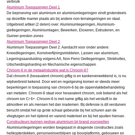
verbruik
Aluminium Toepassingen Deel 1
De beproeving van aluminium en aluminiumlegeringen vindt grotendeels
op dezelfde manier plaats als bij andere non-terralegeringen en staal.
Uitgebreid artikel (2 delen) over: Aluminiumlegeringen, Aluminium-
gietlegeringen, Aluminiumlagen, Bewerken, Eloxeren, Extruderen, en
Guinier-preston-zones
Aluminium Toepassingen Deel 2
Aluminium Toepassingen Deel 2. Aandacht voor onder andere:
Kneedlegeringen, Korrelverfijningsmiddelen, Lassen van aluminium,
Legeringsaanduiding volgens AA, Non-Ferro Gietlegeringen, Slinkholtes,
Uitscheidingsharding en Mechanische eigenschappen
Chroom-6 in de metaalindustrie wat is Chroom-6?
Dat chroom-6 (hexavalent chroom) giftig is en kankerverwekkend is, is nu
wijdverbreid bekend. Door wet en regelgeving komen er steeds meer
beperkingen in toepassing van chroom-6 bij de oppervlaktebehandeling
van metalen. Chroom-6 staat voor hexavalent chroom, ook bekend als het
chroom ion Cr 6+. Chroom-6 is met name giftig als het verstuift in de
atmosfeer en als mensen het dan inademen. Bij defensie is dit verstuiven
berucht omdat het op grote schaal gebeurde bij het schuren aan de
vliegtuigen en het rijdend en varend materieel en bij het spuiten hiervan.
Constructeurs kunnen gedrag aluminium bij brand voorspellen
Aluminiumlegeringen worden toegepast in dragende constructies zoals
helikopterdekken, personeelsverblijven op boorplatforms, gebouwen en