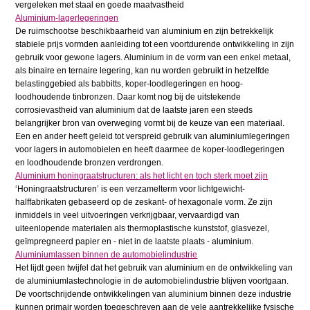
vergeleken met staal en goede maatvastheid
Aluminium-lagerlegeringen
De ruimschootse beschikbaarheid van aluminium en zijn betrekkelijk
stabiele prijs vormden aanleiding tot een voortdurende ontwikkeling in zijn
gebruik voor gewone lagers. Aluminium in de vorm van een enkel metaal,
als binaire en ternaire legering, kan nu worden gebruikt in hetzelfde
belastinggebied als babbitts, koper-loodlegeringen en hoog-
loodhoudende tinbronzen. Daar komt nog bij de uitstekende
corrosievastheid van aluminium dat de laatste jaren een steeds
belangrijker bron van overweging vormt bij de keuze van een materiaal.
Een en ander heeft geleid tot verspreid gebruik van aluminiumlegeringen
voor lagers in automobielen en heeft daarmee de koper-loodlegeringen
en loodhoudende bronzen verdrongen.
Aluminium honingraatstructuren: als het licht en toch sterk moet zijn
‘Honingraatstructuren’ is een verzamelterm voor lichtgewicht-
halffabrikaten gebaseerd op de zeskant- of hexagonale vorm. Ze zijn
inmiddels in veel uitvoeringen verkrijgbaar, vervaardigd van
uiteenlopende materialen als thermoplastische kunststof, glasvezel,
geïmpregneerd papier en - niet in de laatste plaats - aluminium.
Aluminiumlassen binnen de automobielindustrie
Het lijdt geen twijfel dat het gebruik van aluminium en de ontwikkeling van
de aluminiumlastechnologie in de automobielindustrie blijven voortgaan.
De voortschrijdende ontwikkelingen van aluminium binnen deze industrie
kunnen primair worden toegeschreven aan de vele aantrekkelijke fysische