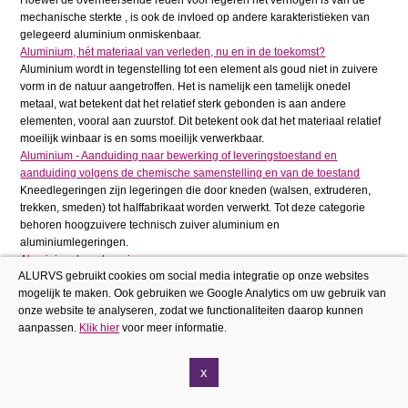
mechanische sterkte , is ook de invloed op andere karakteristieken van
gelegeerd aluminium onmiskenbaar.
Aluminium, hét materiaal van verleden, nu en in de toekomst?
Aluminium wordt in tegenstelling tot een element als goud niet in zuivere
vorm in de natuur aangetroffen. Het is namelijk een tamelijk onedel
metaal, wat betekent dat het relatief sterk gebonden is aan andere
elementen, vooral aan zuurstof. Dit betekent ook dat het materiaal relatief
moeilijk winbaar is en soms moeilijk verwerkbaar.
Aluminium - Aanduiding naar bewerking of leveringstoestand en
aanduiding volgens de chemische samenstelling en van de toestand
Kneedlegeringen zijn legeringen die door kneden (walsen, extruderen,
trekken, smeden) tot halffabrikaat worden verwerkt. Tot deze categorie
behoren hoogzuivere technisch zuiver aluminium en
aluminiumlegeringen.
Aluminium-lagerlegeringen
ALURVS gebruikt cookies om social media integratie op onze websites
De ruimschootse beschikbaarheid van aluminium en zijn betrekkelijk
mogelijk te maken. Ook gebruiken we Google Analytics om uw gebruik van
stabiele prijs vormden aanleiding tot een voortdurende ontwikkeling in zijn
onze website te analyseren, zodat we functionaliteiten daarop kunnen
gebruik voor gewone lagers. Aluminium in de vorm van een enkel metaal,
aanpassen.
Klik hier
voor meer informatie.
als binaire en ternaire legering, kan nu worden gebruikt in hetzelfde
belastinggebied als babbitts, koper-loodlegeringen en hoog-
loodhoudende tinbronzen. Daar komt nog bij de uitstekende
x
corrosievastheid van aluminium dat de laatste jaren een steeds
belangrijker bron van overweging vormt bij de keuze van een materiaal.