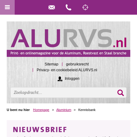
Sitemap
gebruiksrecht
Privacy- en cookiebeleid ALURVS.nl
Inloggen
U bent nu hier
Homepage
>
Aluminium
>
Kennisbank
NIEUWSBRIEF