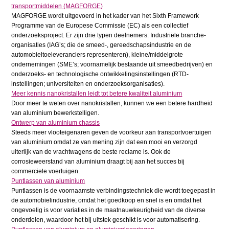
transportmiddelen (MAGFORGE)
MAGFORGE wordt uitgevoerd in het kader van het Sixth Framework
Programme van de Europese Commissie (EC) als een collectief
onderzoeksproject. Er zijn drie typen deelnemers: Industriële branche-
organisaties (IAG’s; die de smeed-, gereedschapsindustrie en de
automobieltoeleveranciers representeren), kleine/middelgrote
ondernemingen (SME’s; voornamelijk bestaande uit smeedbedrijven) en
onderzoeks- en technologische ontwikkelingsinstellingen (RTD-
instellingen; universiteiten en onderzoeksorganisaties).
Meer kennis nanokristallen leidt tot betere kwaliteit aluminium
Door meer te weten over nanokristallen, kunnen we een betere hardheid
van aluminium bewerkstelligen.
Ontwerp van aluminium chassis
Steeds meer vlooteigenaren geven de voorkeur aan transportvoertuigen
van aluminium omdat ze van mening zijn dat een mooi en verzorgd
uiterlijk van de vrachtwagens de beste reclame is. Ook de
corrosieweerstand van aluminium draagt bij aan het succes bij
commerciele voertuigen.
Puntlassen van aluminium
Puntlassen is de voornaamste verbindingstechniek die wordt toegepast in
de automobielindustrie, omdat het goedkoop en snel is en omdat het
ongevoelig is voor variaties in de maatnauwkeurigheid van de diverse
onderdelen, waardoor het bij uitstek geschikt is voor automatisering.