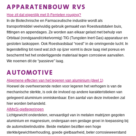
APPARATENBOUW RVS
Hoe zit dat eigenlijk met δ-Ferrieten rouging?
In de Biotechnische en Farmaceutische industrie wordt als
transportmiddel veelvuldig gebruik gemaakt van Roestvaststalen buis,
fittingen en appendages. Ze worden aan elkaar gelast met behulp van
Orbitaal (rondgaand/cirkelvormig) TIG (Tungsten Inert Gas) apparatuur en
gesloten laskoppen. Ook Roestvaststaal “roest” in de omringende lucht. In
tegenstelling tot roest wat zich op ijzer vormt is deze laag niet poreus en
beschermt het het onderliggende materiaal tegen corrosieve aanvallen.
We noemen dit de “passieve” laag.
AUTOMOTIVE
Algemene effecten van het legeren van aluminium (deel 1)
Hoewel de overheersende reden voor legeren het verhogen is van de
mechanische sterkte, is ook de invloed op andere karakteristieken van
gelegeerd aluminium onmiskenbaar. Een aantal van deze invloeden zal
hier worden behandeld.
AlMgSi-gietlegeringen
Lichtgewicht onderdelen, vervaardigd van in metalen matrijzen gegoten
aluminium en magnesium, ondergaan een gestage groei in toepassing bij
de automobielindustrie. Beide metalen bezitten een hoge
sterkte/gewichtverhouding, goede gietbaarheid, beter corrosieweerstand