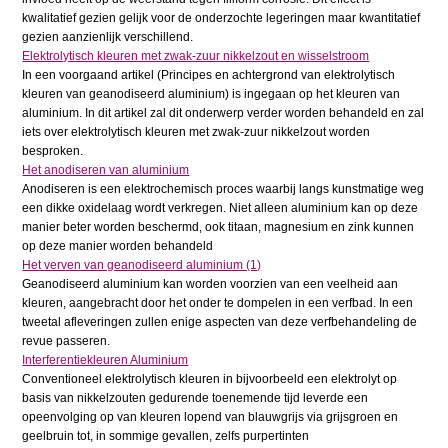
kwalitatief gezien gelijk voor de onderzochte legeringen maar kwantitatief
gezien aanzienlijk verschillend.
Elektrolytisch kleuren met zwak-zuur nikkelzout en wisselstroom
In een voorgaand artikel (Principes en achtergrond van elektrolytisch
kleuren van geanodiseerd aluminium) is ingegaan op het kleuren van
aluminium. In dit artikel zal dit onderwerp verder worden behandeld en zal
iets over elektrolytisch kleuren met zwak-zuur nikkelzout worden
besproken.
Het anodiseren van aluminium
Anodiseren is een elektrochemisch proces waarbij langs kunstmatige weg
een dikke oxidelaag wordt verkregen. Niet alleen aluminium kan op deze
manier beter worden beschermd, ook titaan, magnesium en zink kunnen
op deze manier worden behandeld
Het verven van geanodiseerd aluminium (1)
Geanodiseerd aluminium kan worden voorzien van een veelheid aan
kleuren, aangebracht door het onder te dompelen in een verfbad. In een
tweetal afleveringen zullen enige aspecten van deze verfbehandeling de
revue passeren.
Interferentiekleuren Aluminium
Conventioneel elektrolytisch kleuren in bijvoorbeeld een elektrolyt op
basis van nikkelzouten gedurende toenemende tijd leverde een
opeenvolging op van kleuren lopend van blauwgrijs via grijsgroen en
geelbruin tot, in sommige gevallen, zelfs purpertinten