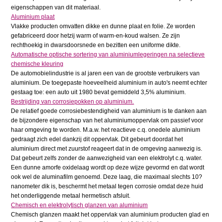
eigenschappen van dit materiaal.
Aluminium plaat
Vlakke producten omvatten dikke en dunne plaat en folie. Ze worden
gefabriceerd door hetzij warm of warm-en-koud walsen. Ze zijn
rechthoekig in dwarsdoorsnede en bezitten een uniforme dikte.
Automatische optische sortering van aluminiumlegeringen na selectieve
chemische kleuring
De automobielindustrie is al jaren een van de grootste verbruikers van
aluminium. De toegepaste hoeveelheid aluminium in auto's neemt echter
gestaag toe: een auto uit 1980 bevat gemiddeld 3,5% aluminium.
Bestrijding van corrosiepokken op aluminium.
De relatief goede corrosiebestendigheid van aluminium is te danken aan
de bijzondere eigenschap van het aluminiumoppervlak om passief voor
haar omgeving te worden. M.a.w. het reactieve c.q. onedele aluminium
gedraagt zich edel dankzij dit oppervlak. Dit gebeurt doordat het
aluminium direct met zuurstof reageert dat in de omgeving aanwezig is.
Dat gebeurt zelfs zonder de aanwezigheid van een elektrolyt c.q. water.
Een dunne amorfe oxidelaag wordt op deze wijze gevormd en dat wordt
ook wel de aluminafilm genoemd. Deze laag, die maximaal slechts 10?
nanometer dik is, beschermt het metaal tegen corrosie omdat deze huid
het onderliggende metaal hermetisch afsluit.
Chemisch en elektrolytisch glanzen van aluminium
Chemisch glanzen maakt het oppervlak van aluminium producten glad en