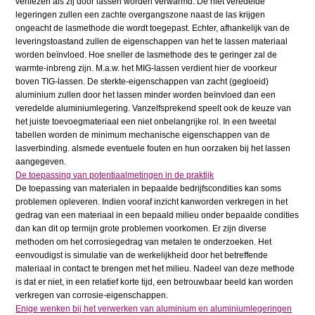
verliezen als zij door lassen worden verwarmd. De niet veredelde
legeringen zullen een zachte overgangszone naast de las krijgen
ongeacht de lasmethode die wordt toegepast. Echter, afhankelijk van de
leveringstoastand zullen de eigenschappen van het te lassen materiaal
worden beïnvloed. Hoe sneller de lasmethode des te geringer zal de
warmte-inbreng zijn. M.a.w. het MIG-lassen verdient hier de voorkeur
boven TIG-lassen. De sterkte-eigenschappen van zacht (gegloeid)
aluminium zullen door het lassen minder worden beïnvloed dan een
veredelde aluminiumlegering. Vanzelfsprekend speelt ook de keuze van
het juiste toevoegmateriaal een niet onbelangrijke rol. In een tweetal
tabellen worden de minimum mechanische eigenschappen van de
lasverbinding. alsmede eventuele fouten en hun oorzaken bij het lassen
aangegeven.
De toepassing van potentiaalmetingen in de praktijk
De toepassing van materialen in bepaalde bedrijfscondities kan soms
problemen opleveren. Indien vooraf inzicht kanworden verkregen in het
gedrag van een materiaal in een bepaald milieu onder bepaalde condities
dan kan dit op termijn grote problemen voorkomen. Er zijn diverse
methoden om het corrosiegedrag van metalen te onderzoeken. Het
eenvoudigst is simulatie van de werkelijkheid door het betreffende
materiaal in contact te brengen met het milieu. Nadeel van deze methode
is dat er niet, in een relatief korte tijd, een betrouwbaar beeld kan worden
verkregen van corrosie-eigenschappen.
Enige wenken bij het verwerken van aluminium en aluminiumlegeringen