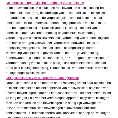
De chemische oppervlaktebehandeling van aluminium
In de bouwindustrie, in de lucht-en ruimtevaart-, in de coil-coating-en
automobielindustrie, bij de fabricage van huishoudelijke en elektrische
apparaten en tenslotte in de verpakkingsindustrie (aluminium cans),
spelen chemische oppervlaktebehandelingsprocessen van aluminium
een belangrijke rol bij de kwaliteit van de finishing. Het doel van de
chemische oppervlaktebehandeling op aluminium is tweedelig: -
verbetering van de corrosieweerstand. -verbetering van de hechting van
een aan te brengen verfsysteem. Vooral in de bouwindustrie is de
toepassing van gelakt aluminium steeds belangrijker geworden.
Verwerking vindt plaats in gevels, ramen, deuren, gevelbeplating,
binnenwanden, plafonds, balkonhekken, enz. Een goede chemische
voorbehandeling van aluminium plaat, extrusieprofielen en aluminium
band (coil-coating toepassing) is noodzakelijk voor het bereiken van de
huidige hoge kwaliteitseisen.
Het optimaliseren van het roestvast staal oppervlak
Door alle decennia heen hebben onderzoekers gezocht naar optimale en
efficiënte technieken om het oppervlak van roestvast staal na afloop van
diverse bewerkingen afdoende te reconditioneren. Het doel hiervan is om
zo lang mogelijk nut van het vervaardigde apparaat of systeem te krijgen.
Men kan dan denken aan bewerkingen die nodig zijn vanwege het
lassen, door mechanische bewerkingen of onverhoopt ontstane
contaminaties. Dit reconditioneren komt dan veelal neer op het verkrijgen