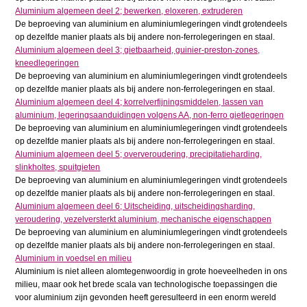
Aluminium algemeen deel 2; bewerken, eloxeren, extruderen
De beproeving van aluminium en aluminiumlegeringen vindt grotendeels
op dezelfde manier plaats als bij andere non-ferrolegeringen en staal.
Aluminium algemeen deel 3; gietbaarheid, guinier-preston-zones,
kneedlegeringen
De beproeving van aluminium en aluminiumlegeringen vindt grotendeels
op dezelfde manier plaats als bij andere non-ferrolegeringen en staal.
Aluminium algemeen deel 4; korrelverfijningsmiddelen, lassen van
aluminium, legeringsaanduidingen volgens AA, non-ferro gietlegeringen
De beproeving van aluminium en aluminiumlegeringen vindt grotendeels
op dezelfde manier plaats als bij andere non-ferrolegeringen en staal.
Aluminium algemeen deel 5; oververoudering, precipitatieharding,
slinkholtes, spuitgieten
De beproeving van aluminium en aluminiumlegeringen vindt grotendeels
op dezelfde manier plaats als bij andere non-ferrolegeringen en staal.
Aluminium algemeen deel 6; Uitscheiding, uitscheidingsharding,
veroudering, vezelversterkt aluminium, mechanische eigenschappen
De beproeving van aluminium en aluminiumlegeringen vindt grotendeels
op dezelfde manier plaats als bij andere non-ferrolegeringen en staal.
Aluminium in voedsel en milieu
Aluminium is niet alleen alomtegenwoordig in grote hoeveelheden in ons
milieu, maar ook het brede scala van technologische toepassingen die
voor aluminium zijn gevonden heeft geresulteerd in een enorm wereld