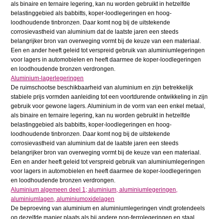
als binaire en ternaire legering, kan nu worden gebruikt in hetzelfde
belastinggebied als babbitts, koper-loodlegeringen en hoog-
loodhoudende tinbronzen. Daar komt nog bij de uitstekende
corrosievastheid van aluminium dat de laatste jaren een steeds
belangrijker bron van overweging vormt bij de keuze van een materiaal.
Een en ander heeft geleid tot verspreid gebruik van aluminiumlegeringen
voor lagers in automobielen en heeft daarmee de koper-loodlegeringen
en loodhoudende bronzen verdrongen.
Aluminium-lagerlegeringen
De ruimschootse beschikbaarheid van aluminium en zijn betrekkelijk
stabiele prijs vormden aanleiding tot een voortdurende ontwikkeling in zijn
gebruik voor gewone lagers. Aluminium in de vorm van een enkel metaal,
als binaire en ternaire legering, kan nu worden gebruikt in hetzelfde
belastinggebied als babbitts, koper-loodlegeringen en hoog-
loodhoudende tinbronzen. Daar komt nog bij de uitstekende
corrosievastheid van aluminium dat de laatste jaren een steeds
belangrijker bron van overweging vormt bij de keuze van een materiaal.
Een en ander heeft geleid tot verspreid gebruik van aluminiumlegeringen
voor lagers in automobielen en heeft daarmee de koper-loodlegeringen
en loodhoudende bronzen verdrongen.
Aluminium algemeen deel 1; aluminium, aluminiumlegeringen,
aluminiumlagen, aluminiumoxidelagen
De beproeving van aluminium en aluminiumlegeringen vindt grotendeels
op dezelfde manier plaats als bij andere non-ferrolegeringen en staal.