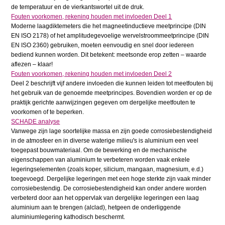
de temperatuur en de vierkantswortel uit de druk.
Fouten voorkomen, rekening houden met invloeden Deel 1
Moderne laagdiktemeters die het magneetinductieve meetprincipe (DIN
EN ISO 2178) of het amplitudegevoelige wervelstroommeetprincipe (DIN
EN ISO 2360) gebruiken, moeten eenvoudig en snel door iedereen
bediend kunnen worden. Dit betekent: meetsonde erop zetten – waarde
aflezen – klaar!
Fouten voorkomen, rekening houden met invloeden Deel 2
Deel 2 beschrijft vijf andere invloeden die kunnen leiden tot meetfouten bij
het gebruik van de genoemde meetprincipes. Bovendien worden er op de
praktijk gerichte aanwijzingen gegeven om dergelijke meetfouten te
voorkomen of te beperken.
SCHADE analyse
Vanwege zijn lage soortelijke massa en zijn goede corrosiebestendigheid
in de atmosfeer en in diverse waterige milieu's is aluminium een veel
toegepast bouwmateriaal. Om de bewerking en de mechanische
eigenschappen van aluminium te verbeteren worden vaak enkele
legeringselementen (zoals koper, silicium, mangaan, magnesium, e.d.)
toegevoegd. Dergelijke legeringen met een hoge sterkte zijn vaak minder
corrosiebestendig. De corrosiebestendigheid kan onder andere worden
verbeterd door aan het oppervlak van dergelijke legeringen een laag
aluminium aan te brengen (alclad), hetgeen de onderliggende
aluminiumlegering kathodisch beschermt.