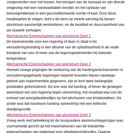
componenten voor het lassen, het reinigen van de lasnaad en zijn directe
omgeving met een roestvaststalen borstel, en het opslaan van
toevoegmateriaal in een geconditioneerde ruimte of kast. Door deze
maatregelen te volgen, kunt u de kans op zwarte aanslag bij lassen
aluminium aanzienlijk verminderen, en de kwaliteit en duurzaamheid van
uw laswerk verhogen.
Mechanische Eigenschappen van aluminium Deel 1
De basisvereiste voor een legering of deze in staat is tot
verouderingsharding is een afname van de oplosbaarheid in de vaste
toestand van een of meer van de legeringselementen bij dalende
temperatuur.
Mechanische Eigenschappen van aluminium Deel 2
Hoewel vroege pogingen ter verklaring van de hardingsmechanismen in
verouderingsgeharde legeringen beperkt moesten blijven vanwege
gebrek aan experimentele gegevens, zijn er toch twee belangrijke
postulaten geformuleerd. De ene was dat harding, of liever de gestegen
weerstand van een legering tegen vervorming, het resultaat was van de
invloed van precipitaatdeeltjes op het afschuiven van kristalvlakken. De
ander was dat maximum harding samenhing met een kritische
deeltjesgrootte.
Mechanische Eigenschappen van aluminium Deel 3
Vroeg werk met betrekking tot de hoogvastere aluminiumlegeringen was
voornamelijk gericht op het maximaliseren van de treksterkte-
eigenschappen van materiaal voor vliegtuigconstructies. Daarna