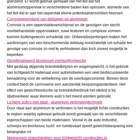
glanzend. Er wordt gebruik gemaakt van het feit dat het
aluminiumoppervlak in verscheidene baden kan oplossen, alsmede van
het feit dat er aan het oppervlak kleine potentiaalverschillen heersen.
Corrosieweerstand van deklagen op aluminium
Corrosie is een oppervlakteverschijnsel en de gevolgen van slecht
voorbehandelde oppervlakken, ruwe texturen en complexe vormen
kunnen buitengewoon schadelijk zijn. Ontwerpbeperkingen maken het
aanbrengen van een beschermende deklaag noodzakelijk om schade ten
gevolge van corrosie zo niet te verhinderen dan toch zoveel mogelijk te
beperken.
Geoptimaliseerd aluminium voertuigfrontsectie
Met gestaag stijgende brandstofprijzen en wagengewicht, is het gebruik
van lichtgewicht materiaal voor automobielen een veel bediscussieerde
benadering voor de verbetering van de voertuigeconomie. Binnen deze
context biedt de carrosserie een aanzienlijk besparingspotentieel. Het
effect van gewichtsreductie op brandstofverbruik het sterkst is bij
stadsverkeer, waar kleinere auto’s het meest worden gebruikt.
Lichtere auto's met staal - aluminium verbindingtechniek
Door staal aan aluminium te verbinden is het mogelijk lichte constructies
te maken waarbij optimaal gebruik wordt gemaakt van de verschillende
eigenschappen van beide materialen. Vooral in de auto-industrie,
scheeps-en treinbouw, lucht -en ruimtevaart speelt gewichtsbesparing een
belangrijke rol
Magnesium smeedstukken voor lichtgewicht constructies in