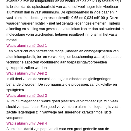
evenredig met de temperatuur en de wortel van de druk. Op afbeelding 1
is te zien dat de oplosbaarheid van waterstof veel hoger is in vloeibaar
aluminium dan in vast aluminium. De oplosbaarheid in vloeibaar en in
vast aluminium bedragen respectievelijk 0,65 en 0,034 ml/100 g. Deze
waarden variëren lichtelijk met het gehalte legeringselementen. Tijdens
afkoeling en stolling van gesmolten aluminium kan er dan ook waterstof in
moleculaire vorm uitscheiden, hetgeen resulteert in holten in het vaste
metaal.
Wat is aluminium? Deel 1
Een overzicht van betreffende mogelijkheden en onmogelijkheden van
aluminiumgebruik, be- en verwerking, en bescherming waarbij bepaalde
technische aspecten voortdurend aan toepassingavoorbeelden
gekoppeld zullen worden.
Wat is aluminium? Deel 2
In dit deel zullen de verschillende gietmethoden en gietlegeringen
behandeld worden. De voornaamste gietprocessen: zand-, kokille- en
spuitgieten.
Wat is aluminium? Deel 3
Aluminiumlegeringen welke goed plastisch vervormbaar zijn, zijn vaak
slecht verspaanbaar. Een goed vervormbare aluminiumlegering is zacht,
zachte legeringen zijn vanwege het 'smerende' karakter moeilijk te
verspanen.
Wat is aluminium? Deel 4
Aluminium dankt zijn populariteit voor een groot gedeelte aan de