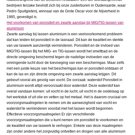
bedrijven terzake bevindt zich bij onze zuiderburen in Oudenaarde, waar
Pedro Spuitgieterij, winnaar van de Grote Oscar voor de Nijverheid in
1985, gevestigd is.
Het voorkomen van porositeit en zwarte aanslag bij MIG/TIG-lassen van
aluminium
Zwarte aanslag bij lassen aluminium is een veelvoorkomend probleem
dat kan leiden tot porositeit in de lasnaad. Dit kan de kwaliteit en sterkte
van uw laswerk aanzienlijk verminderen. Porositeit en de invloed van
MIG/TIG-lassen Bij het MIG- en TIG-lassen wordt het smeltbad en de
directe omgeving beschermd tegen de nadelige invloeden van de
omringende lucht door de toevoeging van een beschermgas. Maar zelfs
met een juiste keuze van het beschermgas kan er porositeit ontstaan of
kan de las en zijn directe omgeving een zwarte aanslag krijgen. Dit
gebeurt vooral als gevolg van vocht. De oorzaak: waterstof Porositeit in
aluminium wordt altijd veroorzaakt door waterstof. Deze waterstof kan
overal vandaan komen: uit vocht in de lucht, uit vocht in de oxidelaag op
het werkstuk of uit olie en vetten op het metaal. Het is daarom cruciaal om
voorzorgsmaatregelen te nemen om de aanwezigheid van vocht en
waterstof te verminderen voordat met het lassen wordt begonnen.
Effectieve voorzorgsmaatregelen Er zijn verschillende
voorzorgsmaatregelen die u kunt nemen om porositeit te voorkomen en
de kwaliteit van uw laswerk te verhogen. Enkele van deze maatregelen
zijn onder andere het zorgvuldig ontvetten en drogen van alle aluminium