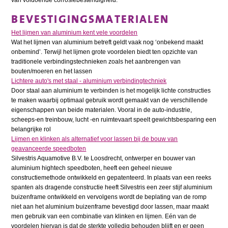
van voldoende corrosiebestendigheid.
BEVESTIGINGSMATERIALEN
Het lijmen van aluminium kent vele voordelen
Wat het lijmen van aluminium betreft geldt vaak nog ‘onbekend maakt
onbemind’. Terwijl het lijmen grote voordelen biedt ten opzichte van
traditionele verbindingstechnieken zoals het aanbrengen van
bouten/moeren en het lassen
Lichtere auto's met staal - aluminium verbindingtechniek
Door staal aan aluminium te verbinden is het mogelijk lichte constructies
te maken waarbij optimaal gebruik wordt gemaakt van de verschillende
eigenschappen van beide materialen. Vooral in de auto-industrie,
scheeps-en treinbouw, lucht -en ruimtevaart speelt gewichtsbesparing een
belangrijke rol
Lijmen en klinken als alternatief voor lassen bij de bouw van
geavanceerde speedboten
Silvestris Aquamotive B.V. te Loosdrecht, ontwerper en bouwer van
aluminium hightech speedboten, heeft een geheel nieuwe
constructiemethode ontwikkeld en gepatenteerd. In plaats van een reeks
spanten als dragende constructie heeft Silvestris een zeer stijf aluminium
buizenframe ontwikkeld en vervolgens wordt de beplating van de romp
niet aan het aluminium buizenframe bevestigd door lassen, maar maakt
men gebruik van een combinatie van klinken en lijmen. Eén van de
voordelen hiervan is dat de sterkte volledig behouden blijft en er geen