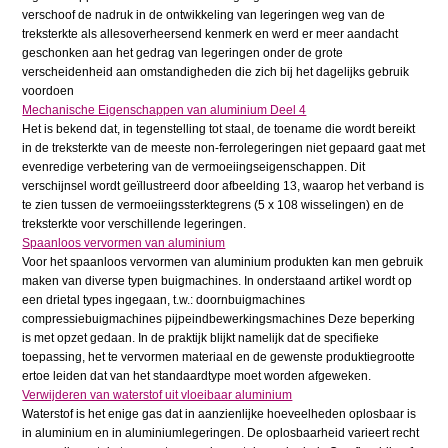
verschoof de nadruk in de ontwikkeling van legeringen weg van de
treksterkte als allesoverheersend kenmerk en werd er meer aandacht
geschonken aan het gedrag van legeringen onder de grote
verscheidenheid aan omstandigheden die zich bij het dagelijks gebruik
voordoen
Mechanische Eigenschappen van aluminium Deel 4
Het is bekend dat, in tegenstelling tot staal, de toename die wordt bereikt
in de treksterkte van de meeste non-ferrolegeringen niet gepaard gaat met
evenredige verbetering van de vermoeiingseigenschappen. Dit
verschijnsel wordt geïllustreerd door afbeelding 13, waarop het verband is
te zien tussen de vermoeiingssterktegrens (5 x 108 wisselingen) en de
treksterkte voor verschillende legeringen.
Spaanloos vervormen van aluminium
Voor het spaanloos vervormen van aluminium produkten kan men gebruik
maken van diverse typen buigmachines. In onderstaand artikel wordt op
een drietal types ingegaan, t.w.: doornbuigmachines
compressiebuigmachines pijpeindbewerkingsmachines Deze beperking
is met opzet gedaan. In de praktijk blijkt namelijk dat de specifieke
toepassing, het te vervormen materiaal en de gewenste produktiegrootte
ertoe leiden dat van het standaardtype moet worden afgeweken.
Verwijderen van waterstof uit vloeibaar aluminium
Waterstof is het enige gas dat in aanzienlijke hoeveelheden oplosbaar is
in aluminium en in aluminiumlegeringen. De oplosbaarheid varieert recht