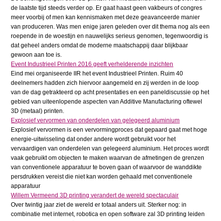
de laatste tijd steeds verder op. Er gaat haast geen vakbeurs of congres
meer voorbij of men kan kennismaken met deze geavanceerde manier
van produceren. Was men enige jaren geleden over dit thema nog als een
roepende in de woestijn en nauwelijks serieus genomen, tegenwoordig is
dat geheel anders omdat de moderne maatschappij daar blijkbaar
gewoon aan toe is.
Event Industrieel Printen 2016 geeft verhelderende inzichten
Eind mei organiseerde IIR het event Industrieel Printen. Ruim 40
deelnemers hadden zich hiervoor aangemeld en zij werden in de loop
van de dag getrakteerd op acht presentaties en een paneldiscussie op het
gebied van uiteenlopende aspecten van Additive Manufacturing oftewel
3D (metaal) printen.
Explosief vervormen van onderdelen van gelegeerd aluminium
Explosief vervormen is een vervormingproces dat gepaard gaat met hoge
energie-uitwisseling dat onder andere wordt gebruikt voor het
vervaardigen van onderdelen van gelegeerd aluminium. Het proces wordt
vaak gebruikt om objecten te maken waarvan de afmetingen de grenzen
van conventionele apparatuur te boven gaan of waarvoor de wanddikte
persdrukken vereist die niet kan worden gehaald met conventionele
apparatuur
Willem Vermeend 3D printing verandert de wereld spectaculair
Over twintig jaar ziet de wereld er totaal anders uit. Sterker nog: in
combinatie met internet, robotica en open software zal 3D printing leiden