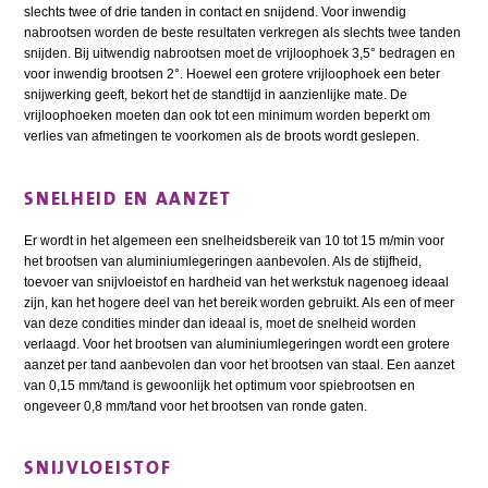
slechts twee of drie tanden in contact en snijdend. Voor inwendig
nabrootsen worden de beste resultaten verkregen als slechts twee tanden
snijden. Bij uitwendig nabrootsen moet de vrijloophoek 3,5° bedragen en
voor inwendig brootsen 2°. Hoewel een grotere vrijloophoek een beter
snijwerking geeft, bekort het de standtijd in aanzienlijke mate. De
vrijloophoeken moeten dan ook tot een minimum worden beperkt om
verlies van afmetingen te voorkomen als de broots wordt geslepen.
SNELHEID EN AANZET
Er wordt in het algemeen een snelheidsbereik van 10 tot 15 m/min voor
het brootsen van aluminiumlegeringen aanbevolen. Als de stijfheid,
toevoer van snijvloeistof en hardheid van het werkstuk nagenoeg ideaal
zijn, kan het hogere deel van het bereik worden gebruikt. Als een of meer
van deze condities minder dan ideaal is, moet de snelheid worden
verlaagd. Voor het brootsen van aluminiumlegeringen wordt een grotere
aanzet per tand aanbevolen dan voor het brootsen van staal. Een aanzet
van 0,15 mm/tand is gewoonlijk het optimum voor spiebrootsen en
ongeveer 0,8 mm/tand voor het brootsen van ronde gaten.
SNIJVLOEISTOF