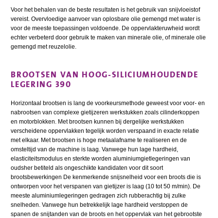
Voor het behalen van de beste resultaten is het gebruik van snijvloeistof
vereist. Overvloedige aanvoer van oplosbare olie gemengd met water is
voor de meeste toepassingen voldoende. De oppervlakteruwheid wordt
echter verbeterd door gebruik te maken van minerale olie, of minerale olie
gemengd met reuzelolie.
BROOTSEN VAN HOOG-SILICIUMHOUDENDE
LEGERING 390
Horizontaal brootsen is lang de voorkeursmethode geweest voor voor- en
nabrootsen van complexe gietijzeren werkstukken zoals cilinderkoppen
en motorblokken. Met brootsen kunnen bij dergelijke werkstukken
verscheidene oppervlakken tegelijk worden verspaand in exacte relatie
met elkaar. Met brootsen is hoge metaalafname te realiseren en de
omsteltijd van de machine is laag. Vanwege hun lage hardheid,
elasticiteitsmodulus en sterkte worden aluminiumgietlegeringen van
oudsher betiteld als ongeschikte kandidaten voor dit soort
brootsbewerkingen De kenmerkende snijsnelheid voor een broots die is
ontworpen voor het verspanen van gietijzer is laag (10 tot 50 m/min). De
meeste aluminiumlegeringen gedragen zich rubberachtig bij zulke
snelheden. Vanwege hun betrekkelijk lage hardheid verstoppen de
spanen de snijtanden van de broots en het oppervlak van het gebrootste