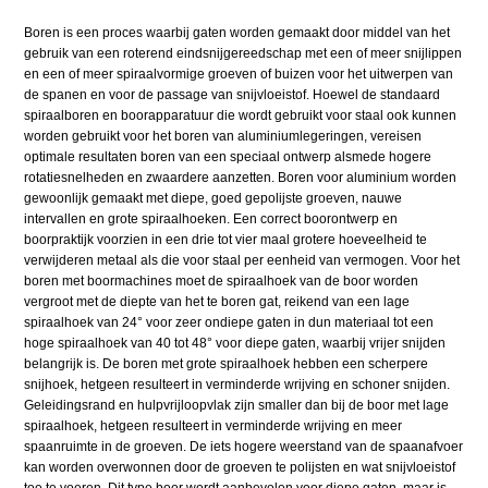
Boren is een proces waarbij gaten worden gemaakt door middel van het
gebruik van een roterend eindsnijgereedschap met een of meer snijlippen
en een of meer spiraalvormige groeven of buizen voor het uitwerpen van
de spanen en voor de passage van snijvloeistof. Hoewel de standaard
spiraalboren en boorapparatuur die wordt gebruikt voor staal ook kunnen
worden gebruikt voor het boren van aluminiumlegeringen, vereisen
optimale resultaten boren van een speciaal ontwerp alsmede hogere
rotatiesnelheden en zwaardere aanzetten. Boren voor aluminium worden
gewoonlijk gemaakt met diepe, goed gepolijste groeven, nauwe
intervallen en grote spiraalhoeken. Een correct boorontwerp en
boorpraktijk voorzien in een drie tot vier maal grotere hoeveelheid te
verwijderen metaal als die voor staal per eenheid van vermogen. Voor het
boren met boormachines moet de spiraalhoek van de boor worden
vergroot met de diepte van het te boren gat, reikend van een lage
spiraalhoek van 24° voor zeer ondiepe gaten in dun materiaal tot een
hoge spiraalhoek van 40 tot 48° voor diepe gaten, waarbij vrijer snijden
belangrijk is. De boren met grote spiraalhoek hebben een scherpere
snijhoek, hetgeen resulteert in verminderde wrijving en schoner snijden.
Geleidingsrand en hulpvrijloopvlak zijn smaller dan bij de boor met lage
spiraalhoek, hetgeen resulteert in verminderde wrijving en meer
spaanruimte in de groeven. De iets hogere weerstand van de spaanafvoer
kan worden overwonnen door de groeven te polijsten en wat snijvloeistof