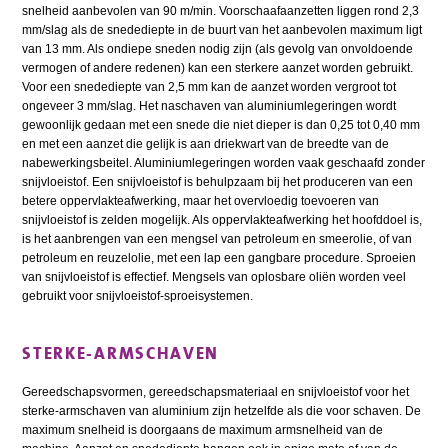
snelheid aanbevolen van 90 m/min. Voorschaafaanzetten liggen rond 2,3
mm/slag als de snedediepte in de buurt van het aanbevolen maximum ligt
van 13 mm. Als ondiepe sneden nodig zijn (als gevolg van onvoldoende
vermogen of andere redenen) kan een sterkere aanzet worden gebruikt.
Voor een snedediepte van 2,5 mm kan de aanzet worden vergroot tot
ongeveer 3 mm/slag. Het naschaven van aluminiumlegeringen wordt
gewoonlijk gedaan met een snede die niet dieper is dan 0,25 tot 0,40 mm
en met een aanzet die gelijk is aan driekwart van de breedte van de
nabewerkingsbeitel. Aluminiumlegeringen worden vaak geschaafd zonder
snijvloeistof. Een snijvloeistof is behulpzaam bij het produceren van een
betere oppervlakteafwerking, maar het overvloedig toevoeren van
snijvloeistof is zelden mogelijk. Als oppervlakteafwerking het hoofddoel is,
is het aanbrengen van een mengsel van petroleum en smeerolie, of van
petroleum en reuzelolie, met een lap een gangbare procedure. Sproeien
van snijvloeistof is effectief. Mengsels van oplosbare oliën worden veel
gebruikt voor snijvloeistof-sproeisystemen.
STERKE-ARMSCHAVEN
Gereedschapsvormen, gereedschapsmateriaal en snijvloeistof voor het
sterke-armschaven van aluminium zijn hetzelfde als die voor schaven. De
maximum snelheid is doorgaans de maximum armsnelheid van de