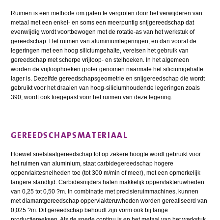
Ruimen is een methode om gaten te vergroten door het verwijderen van
metaal met een enkel- en soms een meerpuntig snijgereedschap dat
evenwijdig wordt voortbewogen met de rotatie-as van het werkstuk of
gereedschap. Het ruimen van aluminiumlegeringen, en dan vooral de
legeringen met een hoog siliciumgehalte, vereisen het gebruik van
gereedschap met scherpe vrijloop- en stelhoeken. In het algemeen
worden de vrijloophoeken groter genomen naarmate het siliciumgehalte
lager is. Dezelfde gereedschapsgeometrie en snijgereedschap die wordt
gebruikt voor het draaien van hoog-siliciumhoudende legeringen zoals
390, wordt ook toegepast voor het ruimen van deze legering.
GEREEDSCHAPSMATERIAAL
Hoewel snelstaalgereedschap tot op zekere hoogte wordt gebruikt voor
het ruimen van aluminium, staat carbidegereedschap hogere
oppervlaktesnelheden toe (tot 300 m/min of meer), met een opmerkelijk
langere standtijd. Carbidesnijders halen makkelijk oppervlakteruwheden
van 0,25 tot 0,50 ?m. In combinatie met precisieruimmachines, kunnen
met diamantgereedschap oppervlakteruwheden worden gerealiseerd van
0,025 ?m. Dit gereedschap behoudt zijn vorm ook bij lange
productiereeksen. Als de snede continu is en het metaal van het werkstuk