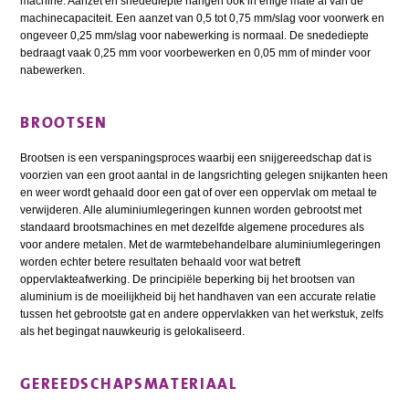
machine. Aanzet en snedediepte hangen ook in enige mate af van de
machinecapaciteit. Een aanzet van 0,5 tot 0,75 mm/slag voor voorwerk en
ongeveer 0,25 mm/slag voor nabewerking is normaal. De snedediepte
bedraagt vaak 0,25 mm voor voorbewerken en 0,05 mm of minder voor
nabewerken.
BROOTSEN
Brootsen is een verspaningsproces waarbij een snijgereedschap dat is
voorzien van een groot aantal in de langsrichting gelegen snijkanten heen
en weer wordt gehaald door een gat of over een oppervlak om metaal te
verwijderen. Alle aluminiumlegeringen kunnen worden gebrootst met
standaard brootsmachines en met dezelfde algemene procedures als
voor andere metalen. Met de warmtebehandelbare aluminiumlegeringen
worden echter betere resultaten behaald voor wat betreft
oppervlakteafwerking. De principiële beperking bij het brootsen van
aluminium is de moeilijkheid bij het handhaven van een accurate relatie
tussen het gebrootste gat en andere oppervlakken van het werkstuk, zelfs
als het begingat nauwkeurig is gelokaliseerd.
GEREEDSCHAPSMATERIAAL