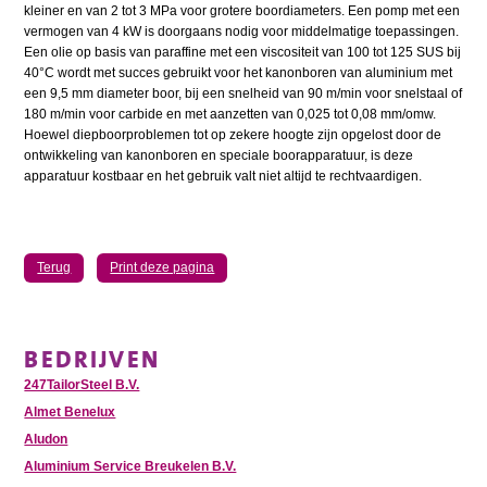
kleiner en van 2 tot 3 MPa voor grotere boordiameters. Een pomp met een
vermogen van 4 kW is doorgaans nodig voor middelmatige toepassingen.
Een olie op basis van paraffine met een viscositeit van 100 tot 125 SUS bij
40°C wordt met succes gebruikt voor het kanonboren van aluminium met
een 9,5 mm diameter boor, bij een snelheid van 90 m/min voor snelstaal of
180 m/min voor carbide en met aanzetten van 0,025 tot 0,08 mm/omw.
Hoewel diepboorproblemen tot op zekere hoogte zijn opgelost door de
ontwikkeling van kanonboren en speciale boorapparatuur, is deze
apparatuur kostbaar en het gebruik valt niet altijd te rechtvaardigen.
Terug
Print deze pagina
BEDRIJVEN
247TailorSteel B.V.
Almet Benelux
Aludon
Aluminium Service Breukelen B.V.