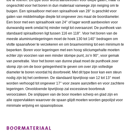
toe te voeren. Dit type boor wordt aanbevolen voor diepe gaten, maar is
ongeschikt voor het boren in dun materiaal vanwege zijn neiging om te
buigen. Een spiraalboor met een spiraalhoek van 28° is geschikt voor
gaten van middelmatige diepte tot ongeveer zes maal de boordiameter.
Een boor met een spiraalhoek van 24° of lager wordt aanbevolen voor
dunwandig werk omdat hij minder neigt tot overaanzet. De punthoek van
standaard spiraalboren ligt tussen 116 en 118°. Voor het boren van de
meeste aluminiumlegeringen moet de hoek 130 tot 140° bedragen om
vlotte spaanafvoer te verzekeren en om braamvorming tot een minimum te
beperken. Boren voor legeringen met een hoog siliciumgehalte moeten
echter zijn voorzien van een minder stompe punt, zo’n 90°, voor gemak
van penetratie. Voor het boren van dunne plaat moet de punthoek zeer
stomp zijn om de boor gelegenheid te geven om over zijn volledige
diameter te boren voordat hij doorbreekt. Met dit type boor kan een steun
nodig zijn bij het centreren. De standaard lipvrijloop van 12 tot 13° moet
worden verhoogd tot ongeveer 17° voor zware aanzetten en voor zachtere
legeringen. Onvoldoende lipvrijloop zal excessieve boorbreuk
veroorzaken. De snijlippen van de boor moeten scherp en glad zijn en
alle oppervlakken waarover de spaan glijdt moeten worden gepolijst voor
minimale wrijving en spaanopbouw.
BOORMATERIAAL