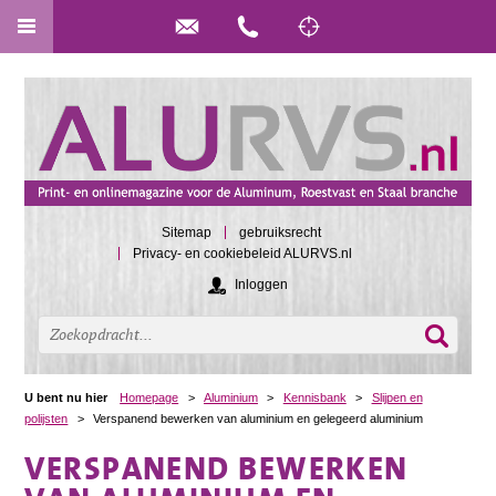
Sitemap
gebruiksrecht
Privacy- en cookiebeleid ALURVS.nl
Inloggen
U bent nu hier
Homepage
>
Aluminium
>
Kennisbank
>
Slijpen en
polijsten
>
Verspanend bewerken van aluminium en gelegeerd aluminium
VERSPANEND BEWERKEN