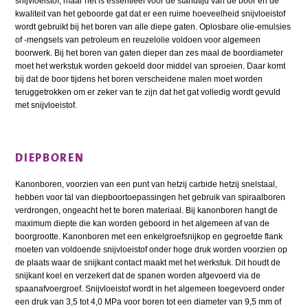
snijvloeistof, maar het is essentieel voor de standtijd van de boor en de
kwaliteit van het geboorde gat dat er een ruime hoeveelheid snijvloeistof
wordt gebruikt bij het boren van alle diepe gaten. Oplosbare olie-emulsies
of -mengsels van petroleum en reuzelolie voldoen voor algemeen
boorwerk. Bij het boren van gaten dieper dan zes maal de boordiameter
moet het werkstuk worden gekoeld door middel van sproeien. Daar komt
bij dat de boor tijdens het boren verscheidene malen moet worden
teruggetrokken om er zeker van te zijn dat het gat volledig wordt gevuld
met snijvloeistof.
DIEPBOREN
Kanonboren, voorzien van een punt van hetzij carbide hetzij snelstaal,
hebben voor tal van diepboortoepassingen het gebruik van spiraalboren
verdrongen, ongeacht het te boren materiaal. Bij kanonboren hangt de
maximum diepte die kan worden geboord in het algemeen af van de
boorgrootte. Kanonboren met een enkelgroefsnijkop en gegroefde flank
moeten van voldoende snijvloeistof onder hoge druk worden voorzien op
de plaats waar de snijkant contact maakt met het werkstuk. Dit houdt de
snijkant koel en verzekert dat de spanen worden afgevoerd via de
spaanafvoergroef. Snijvloeistof wordt in het algemeen toegevoerd onder
een druk van 3,5 tot 4,0 MPa voor boren tot een diameter van 9,5 mm of