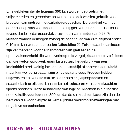
Er is gebleken dat de legering 390 kan worden gebrootst met
snijsnelheden en gereedschapsvormen die ook worden gebruikt voor het
brootsen van gietijzer met carbidegereedschap. De standtijd van het
gereedschap was veel hoger dan die bij gietijzer (afbeelding 1). Het is
tevens duidelijk dat oppervlakteruwheden van minder dan 2,50 ?m
kunnen worden verkregen zolang de spaandikte van elke snijkant onder
0,10 mm kan worden gehouden (afbeelding 2). Zulke spaanbelastingen
zijn kenmerkend voor het nabrootsen van gietijzer en de
oppervlakteruwheid die wordt verkregen is vergelijkbaar met of zelfs beter
dan die welke wordt verkregen bij gietijzer. Het gebruik van een
koelmiddel heeft weinig invloed op de standtijd of oppervlakteruwheid,
maar kan wel behulpzaam zijn bij de spaanafvoer. Proeven hebben
uitgewezen dat variatie van de spaanhoeken, vrijloophoeken en
spaanbelasting effectief kan zijn bij het reduceren van de snijkrachten
tijdens brootsen. Deze benadering van lage snijkrachten is niet beslist
noodzakelijk voor legering 390, omdat de snijkrachten lager zijn dan de
helft van die voor gietijzer bij vergelijkbare voorbrootsbewerkingen met
negatieve spaanhoeken.
BOREN MET BOORMACHINES