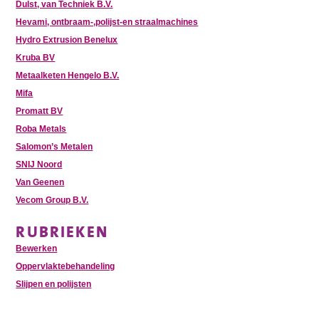
Dulst, van Techniek B.V.
Hevami, ontbraam-,polijst-en straalmachines
Hydro Extrusion Benelux
Kruba BV
Metaalketen Hengelo B.V.
Mifa
Promatt BV
Roba Metals
Salomon’s Metalen
SNIJ Noord
Van Geenen
Vecom Group B.V.
RUBRIEKEN
Bewerken
Oppervlaktebehandeling
Slijpen en polijsten