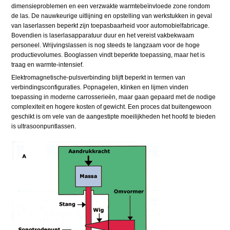
dimensieproblemen en een verzwakte warmtebeïnvloede zone rondom
de las. De nauwkeurige uitlijning en opstelling van werkstukken in geval
van laserlassen beperkt zijn toepasbaarheid voor automobielfabricage.
Bovendien is laserlasapparatuur duur en het vereist vakbekwaam
personeel. Wrijvingslassen is nog steeds te langzaam voor de hoge
productievolumes. Booglassen vindt beperkte toepassing, maar het is
traag en warmte-intensief.
Elektromagnetische-pulsverbinding blijft beperkt in termen van
verbindingsconfiguraties. Popnagelen, klinken en lijmen vinden
toepassing in moderne carrosserieën, maar gaan gepaard met de nodige
complexiteit en hogere kosten of gewicht. Een proces dat buitengewoon
geschikt is om vele van de aangestipte moeilijkheden het hoofd te bieden
is ultrasoonpuntlassen.