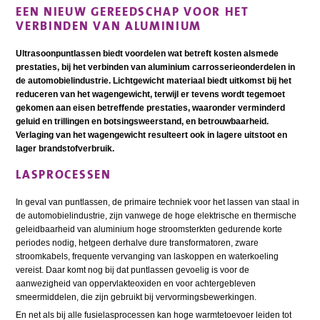
EEN NIEUW GEREEDSCHAP VOOR HET
VERBINDEN VAN ALUMINIUM
Ultrasoonpuntlassen biedt voordelen wat betreft kosten alsmede
prestaties, bij het verbinden van aluminium carrosserieonderdelen in
de automobielindustrie. Lichtgewicht materiaal biedt uitkomst bij het
reduceren van het wagengewicht, terwijl er tevens wordt tegemoet
gekomen aan eisen betreffende prestaties, waaronder verminderd
geluid en trillingen en botsingsweerstand, en betrouwbaarheid.
Verlaging van het wagengewicht resulteert ook in lagere uitstoot en
lager brandstofverbruik.
LASPROCESSEN
In geval van puntlassen, de primaire techniek voor het lassen van staal in
de automobielindustrie, zijn vanwege de hoge elektrische en thermische
geleidbaarheid van aluminium hoge stroomsterkten gedurende korte
periodes nodig, hetgeen derhalve dure transformatoren, zware
stroomkabels, frequente vervanging van laskoppen en waterkoeling
vereist. Daar komt nog bij dat puntlassen gevoelig is voor de
aanwezigheid van oppervlakteoxiden en voor achtergebleven
smeermiddelen, die zijn gebruikt bij vervormingsbewerkingen.
En net als bij alle fusielasprocessen kan hoge warmtetoevoer leiden tot