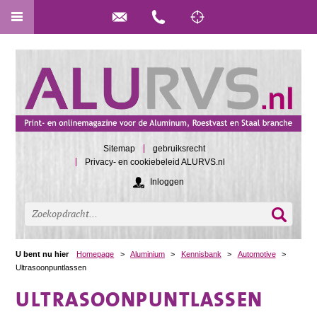
Sitemap
gebruiksrecht
Privacy- en cookiebeleid ALURVS.nl
Inloggen
U bent nu hier
Homepage
>
Aluminium
>
Kennisbank
>
Automotive
>
Ultrasoonpuntlassen
ULTRASOONPUNTLASSEN