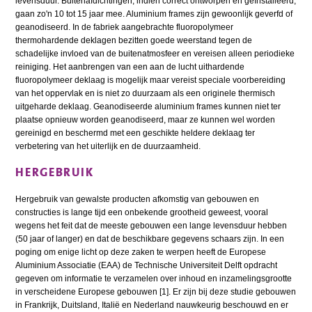
levensduur. Buitenafdichtingen, indien correct ontworpen en geïnstalleerd,
gaan zo'n 10 tot 15 jaar mee. Aluminium frames zijn gewoonlijk geverfd of
geanodiseerd. In de fabriek aangebrachte fluoropolymeer
thermohardende deklagen bezitten goede weerstand tegen de
schadelijke invloed van de buitenatmosfeer en vereisen alleen periodieke
reiniging. Het aanbrengen van een aan de lucht uithardende
fluoropolymeer deklaag is mogelijk maar vereist speciale voorbereiding
van het oppervlak en is niet zo duurzaam als een originele thermisch
uitgeharde deklaag. Geanodiseerde aluminium frames kunnen niet ter
plaatse opnieuw worden geanodiseerd, maar ze kunnen wel worden
gereinigd en beschermd met een geschikte heldere deklaag ter
verbetering van het uiterlijk en de duurzaamheid.
HERGEBRUIK
Hergebruik van gewalste producten afkomstig van gebouwen en
constructies is lange tijd een onbekende grootheid geweest, vooral
wegens het feit dat de meeste gebouwen een lange levensduur hebben
(50 jaar of langer) en dat de beschikbare gegevens schaars zijn. In een
poging om enige licht op deze zaken te werpen heeft de Europese
Aluminium Associatie (EAA) de Technische Universiteit Delft opdracht
gegeven om informatie te verzamelen over inhoud en inzamelingsgrootte
in verscheidene Europese gebouwen [1]. Er zijn bij deze studie gebouwen
in Frankrijk, Duitsland, Italië en Nederland nauwkeurig beschouwd en er