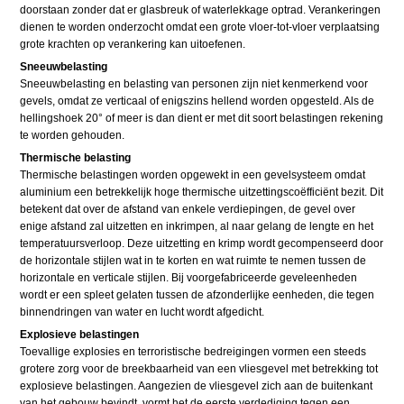
doorstaan zonder dat er glasbreuk of waterlekkage optrad. Verankeringen
dienen te worden onderzocht omdat een grote vloer-tot-vloer verplaatsing
grote krachten op verankering kan uitoefenen.
Sneeuwbelasting
Sneeuwbelasting en belasting van personen zijn niet kenmerkend voor
gevels, omdat ze verticaal of enigszins hellend worden opgesteld. Als de
hellingshoek 20° of meer is dan dient er met dit soort belastingen rekening
te worden gehouden.
Thermische belasting
Thermische belastingen worden opgewekt in een gevelsysteem omdat
aluminium een betrekkelijk hoge thermische uitzettingscoëfficiënt bezit. Dit
betekent dat over de afstand van enkele verdiepingen, de gevel over
enige afstand zal uitzetten en inkrimpen, al naar gelang de lengte en het
temperatuursverloop. Deze uitzetting en krimp wordt gecompenseerd door
de horizontale stijlen wat in te korten en wat ruimte te nemen tussen de
horizontale en verticale stijlen. Bij voorgefabriceerde geveleenheden
wordt er een spleet gelaten tussen de afzonderlijke eenheden, die tegen
binnendringen van water en lucht wordt afgedicht.
Explosieve belastingen
Toevallige explosies en terroristische bedreigingen vormen een steeds
grotere zorg voor de breekbaarheid van een vliesgevel met betrekking tot
explosieve belastingen. Aangezien de vliesgevel zich aan de buitenkant
van het gebouw bevindt, vormt het de eerste verdediging tegen een