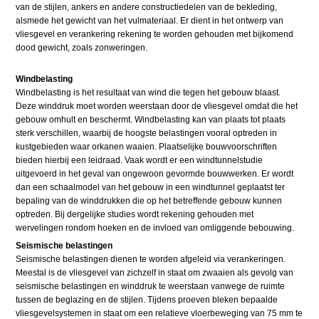
van de stijlen, ankers en andere constructiedelen van de bekleding,
alsmede het gewicht van het vulmateriaal. Er dient in het ontwerp van
vliesgevel en verankering rekening te worden gehouden met bijkomend
dood gewicht, zoals zonweringen.
Windbelasting
Windbelasting is het resultaat van wind die tegen het gebouw blaast.
Deze winddruk moet worden weerstaan door de vliesgevel omdat die het
gebouw omhult en beschermt. Windbelasting kan van plaats tot plaats
sterk verschillen, waarbij de hoogste belastingen vooral optreden in
kustgebieden waar orkanen waaien. Plaatselijke bouwvoorschriften
bieden hierbij een leidraad. Vaak wordt er een windtunnelstudie
uitgevoerd in het geval van ongewoon gevormde bouwwerken. Er wordt
dan een schaalmodel van het gebouw in een windtunnel geplaatst ter
bepaling van de winddrukken die op het betreffende gebouw kunnen
optreden. Bij dergelijke studies wordt rekening gehouden met
wervelingen rondom hoeken en de invloed van omliggende bebouwing.
Seismische belastingen
Seismische belastingen dienen te worden afgeleid via verankeringen.
Meestal is de vliesgevel van zichzelf in staat om zwaaien als gevolg van
seismische belastingen en winddruk te weerstaan vanwege de ruimte
tussen de beglazing en de stijlen. Tijdens proeven bleken bepaalde
vliesgevelsystemen in staat om een relatieve vloerbeweging van 75 mm te