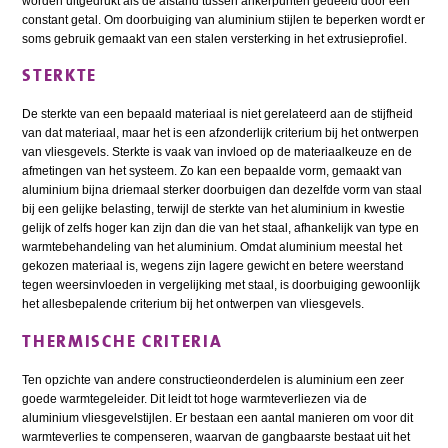
worden uitgedrukt als de afstand tussen ankerpunten gedeeld door een
constant getal. Om doorbuiging van aluminium stijlen te beperken wordt er
soms gebruik gemaakt van een stalen versterking in het extrusieprofiel.
STERKTE
De sterkte van een bepaald materiaal is niet gerelateerd aan de stijfheid
van dat materiaal, maar het is een afzonderlijk criterium bij het ontwerpen
van vliesgevels. Sterkte is vaak van invloed op de materiaalkeuze en de
afmetingen van het systeem. Zo kan een bepaalde vorm, gemaakt van
aluminium bijna driemaal sterker doorbuigen dan dezelfde vorm van staal
bij een gelijke belasting, terwijl de sterkte van het aluminium in kwestie
gelijk of zelfs hoger kan zijn dan die van het staal, afhankelijk van type en
warmtebehandeling van het aluminium. Omdat aluminium meestal het
gekozen materiaal is, wegens zijn lagere gewicht en betere weerstand
tegen weersinvloeden in vergelijking met staal, is doorbuiging gewoonlijk
het allesbepalende criterium bij het ontwerpen van vliesgevels.
THERMISCHE CRITERIA
Ten opzichte van andere constructieonderdelen is aluminium een zeer
goede warmtegeleider. Dit leidt tot hoge warmteverliezen via de
aluminium vliesgevelstijlen. Er bestaan een aantal manieren om voor dit
warmteverlies te compenseren, waarvan de gangbaarste bestaat uit het