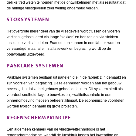
gelijke tred weten te houden met de ontwikkelingen met als resultaat dat
de huidige vliesgevelen zeer weinig onderhoud vergen.
STOKSYSTEMEN
Het overgrote merendeel van de vliesgevels wordt tussen de vloeren
verticaal geïnstalleerd via lange 'stokken' en horizontaal via stokken
tussen de verticale delen. Framedelen kunnen in een fabriek worden
vervaardigd, maar alle installatiewerk en beglazing wordt op de
bouwplaats uitgevoerd.
PASKLARE SYSTEMEN
Pasklare systemen bestaan uit panelen die in de fabriek zijn gemaakt en
zijn voorzien van beglazing. Deze eenheden worden aan het gebouw
bevestigd totdat ze het gebouw geheel omhullen. Dit systeem biedt als
voordeel snelheid, lagere bouwkosten, kwaliteitscontrole in een
binnenomgeving met een beheerst klimaat. De economische voordelen
worden typisch behaald bij grote projecten.
REGENSCHERMPRINCIPE
Een algemeen kenmerk van de vliesgeveltechnologie is het
regenschermprincipe, waarbij de luchtdruk tussen het inwendige en