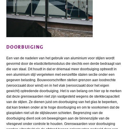
DOORBUIGING
Een van de nadelen van het gebruik van aluminium voor stijlen wordt
gevormd door de elasticiteitsmodulus die slechts een derde bedraagt van
die van staal. Dit houdt in dat er driemaal meer doorbuiging optreedt in
een aluminium stijl vergeleken met eenzelfde stalen sectie onder een
gegeven belasting. Bouwvoorschriften stellen grenzen aan loodrechte
(veroorzaakt door wind) en in het vlak (veroorzaakt door het eigen
gewicht) optredende doorbuiging. Het is van belang om hier op te merken
dat deze grenswaarden niet zijn vastgesteld wegens de sterktecapaciteit
van de stijlen. Ze dienen juist om doorbuiging van het glas te beperken,
dat kan breken onder al te hoge doorbuiging en om te voorkomen dat de
glasplaten niet uit de stijlsleuven schieten. Begrenzing van de
doorbuiging dient ook om bewegingen aan de binnenzijde van de
vliesgevel onder controle te houden. Grenswaarden voor doorbuiging