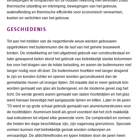
verdiepingen te omspannen en ze houden rekening met vereisten zoals
thermische uitzetting en inkrimping, bewegingen van het gebouw,
waterafleiding en thermische efficiëntie voor economisch verwarmen,
koelen en verlichten van het gebouw.
GESCHIEDENIS
Tot aan het midden van de negentiende eeuw werden gebouwen
opgetrokken met buitenmuren die de last van het gehele bouwwerk
torsten. De ontwikkeling en het uitgebreid gebruik van constructiestaal en
later gewapend beton stond het ge­bruik van betrekkelijk slanke kolommen
toe voor het dragen van de totale belasting, en waren de bui­tenmuren niet
langer nodig voor dit doel. De buitenmuren hoefden niet langer dragend
te zijn en konden lichter en opener worden geconstrueerd dan de
gemetselde muren uit vroeger tijden. Dit maakte dat er meer gebruik kon
worden gemaakt van glas als buitengevel, en de moderne gevel zag het
licht. De eerste gevels waren gemaakt van stalen hoofdstijlen en het glas
werd hieraan bevestigd met aangepaste lijmen en kitten. Later in de jaren
'70 werd er op grote schaal gebruik gemaakt van aluminiumextrusies voor
de hoofdstijlen. Aluminium biedt als groot voordeel dat het zich makkelijk
laat extruderen tot vrijwel elke gewenste vorm. De complexiteit en vormen
die heden ten dage beschikbaar zijn, zijn nagenoeg grenzeloos. Speciale
vormen kunnen met betrekkelijk gemak worden ontworpen en
vervaardigd. De afdichtmethodes en typen hebben door de jaren heen