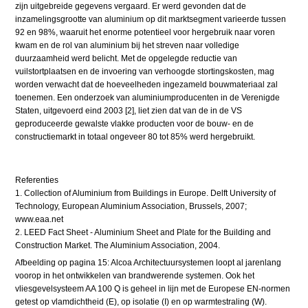
zijn uitgebreide gegevens vergaard. Er werd gevonden dat de
inzamelingsgrootte van aluminium op dit marktsegment varieerde tussen
92 en 98%, waaruit het enorme potentieel voor hergebruik naar voren
kwam en de rol van aluminium bij het streven naar volledige
duurzaamheid werd belicht. Met de opgelegde reductie van
vuilstortplaatsen en de invoering van verhoogde stortingskosten, mag
worden verwacht dat de hoeveelheden ingezameld bouwmateriaal zal
toenemen. Een onderzoek van aluminiumproducenten in de Verenigde
Staten, uitgevoerd eind 2003 [2], liet zien dat van de in de VS
geproduceerde gewalste vlakke producten voor de bouw- en de
constructiemarkt in totaal ongeveer 80 tot 85% werd hergebruikt.
Referenties
1. Collection of Aluminium from Buildings in Europe. Delft University of
Technology, European Aluminium Association, Brussels, 2007;
www.eaa.net
2. LEED Fact Sheet - Aluminium Sheet and Plate for the Building and
Construction Market. The Aluminium Association, 2004.
Afbeelding op pagina 15: Alcoa Architectuursystemen loopt al jarenlang
voorop in het ontwikkelen van brandwerende systemen. Ook het
vliesgevelsys­teem AA 100 Q is geheel in lijn met de Europese EN-normen
getest op vlamdichtheid (E), op isolatie (I) en op warmtestraling (W).