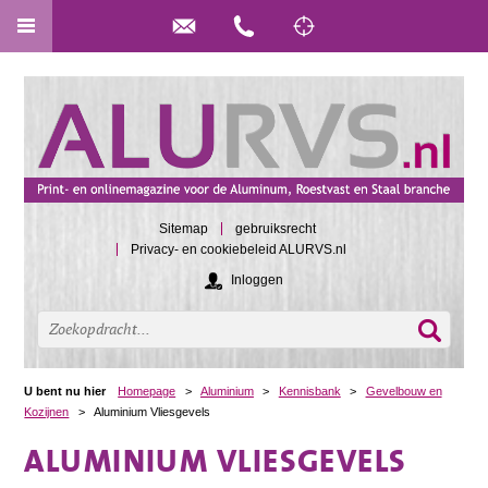
Sitemap
gebruiksrecht
Privacy- en cookiebeleid ALURVS.nl
Inloggen
U bent nu hier
Homepage
>
Aluminium
>
Kennisbank
>
Gevelbouw en
Kozijnen
>
Aluminium Vliesgevels
ALUMINIUM VLIESGEVELS