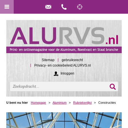
Sitemap
gebruiksrecht
Privacy- en cookiebeleid ALURVS.nl
Inloggen
U bent nu hier
Homepage
>
Aluminium
>
Rubriekenlijst
>
Constructies