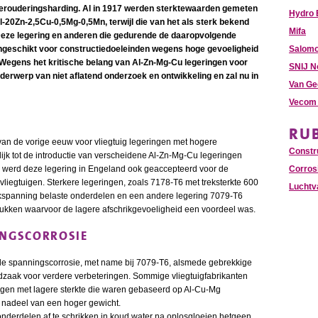
verouderingsharding. Al in 1917 werden sterktewaarden gemeten
Hydro 
-20Zn-2,5Cu-0,5Mg-0,5Mn, terwijl die van het als sterk bekend
Mifa
eze legering en anderen die gedurende de daaropvolgende
ngeschikt voor constructiedoeleinden wegens hoge gevoeligheid
Salomo
egens het kritische belang van Al-Zn-Mg-Cu legeringen voor
SNIJ N
derwerp van niet aflatend onderzoek en ontwikkeling en zal nu in
Van Ge
Vecom 
RU
van de vorige eeuw voor vliegtuig legeringen met hogere
Constr
lijk tot de introductie van verscheidene Al-Zn-Mg-Cu legeringen
Corros
r werd deze legering in Engeland ook geaccepteerd voor de
vliegtuigen. Sterkere legeringen, zoals 7178-T6 met treksterkte 600
Luchtv
kspanning belaste onderdelen en een andere legering 7079-T6
ukken waarvoor de lagere afschrikgevoeligheid een voordeel was.
NGSCORROSIE
 spanningscorrosie, met name bij 7079-T6, alsmede gebrekkige
aak voor verdere verbeteringen. Sommige vliegtuigfabrikanten
ringen met lagere sterkte die waren gebaseerd op Al-Cu-Mg
et nadeel van een hoger gewicht.
 onderdelen af te schrikken in koud water na oplosgloeien hetgeen