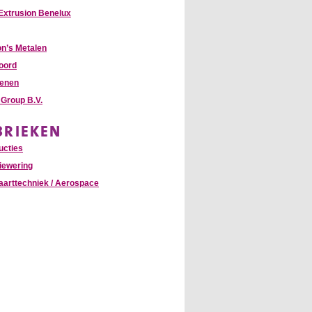
Extrusion Benelux
n’s Metalen
oord
enen
Group B.V.
BRIEKEN
ucties
iewering
aarttechniek / Aerospace