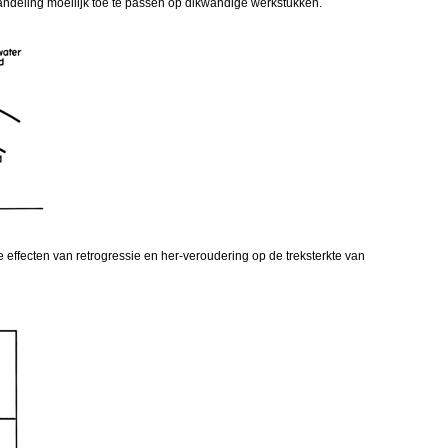
ehandeling moeilijk toe te passen op dikwandige werkstukken.
effecten van retrogressie en her-veroudering op de treksterkte van