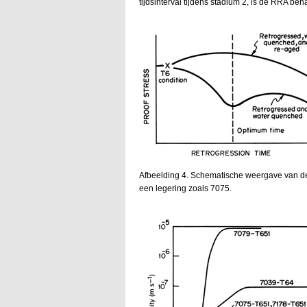
tijdsinterval tijdens stadium 2, is de RRA b
Afbeelding 4. Schematische weergave van de 
een legering zoals 7075.