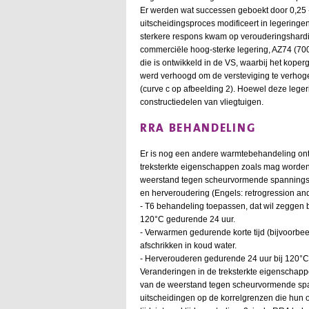
Er werden wat successen geboekt door 0,25 - 
uitscheidingsproces modificeert in legering
sterkere respons kwam op verouderingshardi
commerciële hoog-sterke legering, AZ74 (700
die is ontwikkeld in de VS, waarbij het koper
werd verhoogd om de versteviging te verho
(curve c op afbeelding 2). Hoewel deze legeri
constructiedelen van vliegtuigen.
RRA BEHANDELING
Er is nog een andere warmtebehandeling on
treksterkte eigenschappen zoals mag worde
weerstand tegen scheurvormende spanningsco
en herveroudering (Engels: retrogression an
- T6 behandeling toepassen, dat wil zeggen b
120°C gedurende 24 uur.
- Verwarmen gedurende korte tijd (bijvoorbe
afschrikken in koud water.
- Herverouderen gedurende 24 uur bij 120°C
Veranderingen in de treksterkte eigenschap
van de weerstand tegen scheurvormende spa
uitscheidingen op de korrelgrenzen die hun 