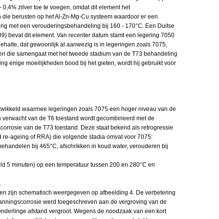
0,4% zilver toe te voegen, omdat dit element het
en die berusten op het Al-Zn-Mg-Cu systeem waardoor er een
ng met een verouderingsbehandeling bij 160 - 170°C. Een Duitse
9) bevat dit element. Van recenter datum stamt een legering 7050
gehalte, dat gewoonlijk al aanwezig is in legeringen zoals 7075,
gen die samengaat met het tweede stadium van de T73 behandeling
ng enige moeilijkheden bood bij het gieten, wordt hij gebruikt voor
twikkeld waarmee legeringen zoals 7075 een hoger niveau van de
n verwacht van de T6 toestand wordt gecombineerd met de
rrosie van de T73 toestand. Deze staat bekend als retrogressie
d re-ageing of RRA) die volgende stadia omvat voor 7075:
ehandelen bij 465°C, afschrikken in koud water, verouderen bij
eld 5 minuten) op een temperatuur tussen 200 en 280°C en
.
pen zijn schematisch weergegeven op afbeelding 4. De verbetering
nningscorrosie werd toegeschreven aan de vergroving van de
onderlinge afstand vergroot. Wegens de noodzaak van een kort