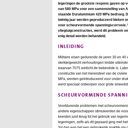
legeringen de grootste respons gaven op 
van 580 MPa voor een samenstelling van Al
staande Duraluminium 420 MPa bedroeg. D
twintig jaar werden geproduceerd bleken o
voor scheurvormende spanningscorrosie. W
vliegtuigconstructies, werd dit probleem on
enig detail worden behandeld.
INLEIDING
Militaire eisen gedurende de jaren 30 en 40 
sterkte/gewicht verhoudingen leidde uiteinde
waarvan 7075 wellicht de bekendste is. Late
constructie van het merendeel van de civiele 
MPa, werden geïntroduceerd voor onder dru
werd speciaal ontworpen voor grote smeedst
SCHEURVORMENDE SPANNI
Voortdurende problemen met scheurvormende
andere eigenschappen stimuleerden de noodz
keerden juist terug tot het gebruik van lege
legeringen, zelfs als dit gepaard ging met h
Tot dan was het een gebruikelijk praktijk om