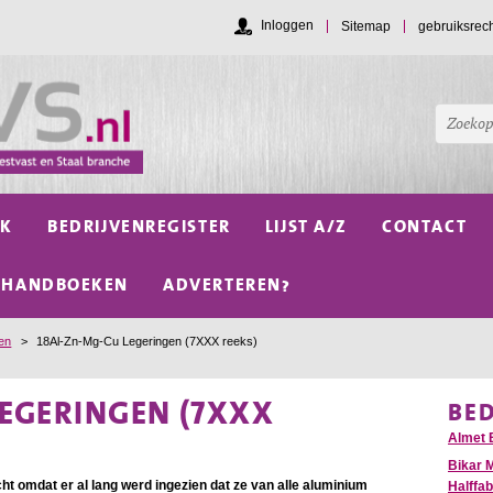
Inloggen
Sitemap
gebruiksrec
NK
BEDRIJVENREGISTER
LIJST A/Z
CONTACT
HANDBOEKEN
ADVERTEREN?
len
>
18Al-Zn-Mg-Cu Legeringen (7XXX reeks)
LEGERINGEN (7XXX
BE
Almet 
Bikar 
t omdat er al lang werd ingezien dat ze van alle aluminium
Halffab