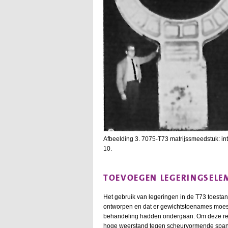
Afbeelding 3. 7075-T73 matrijssmeedstuk: int
10.
TOEVOEGEN LEGERINGSELE
Het gebruik van legeringen in de T73 toest
ontworpen en dat er gewichtstoenames moest
behandeling hadden ondergaan. Om deze reden
hoge weerstand tegen scheurvormende spann