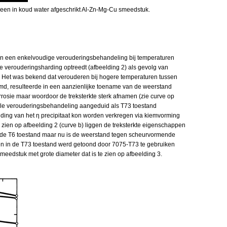
een in koud water afgeschrikt Al-Zn-Mg-Cu smeedstuk.
an een enkelvoudige verouderingsbehandeling bij temperaturen
e verouderingsharding optreedt (afbeelding 2) als gevolg van
. Het was bekend dat verouderen bij hogere temperaturen tussen
md, resulteerde in een aanzienlijke toename van de weerstand
rosie maar woordoor de treksterkte sterk afnamen (zie curve op
ele verouderingsbehandeling aangeduid als T73 toestand
eiding van het η precipitaat kon worden verkregen via kiemvorming
 zien op afbeelding 2 (curve b) liggen de treksterkte eigenschappen
de T6 toestand maar nu is de weerstand tegen scheurvormende
en in de T73 toestand werd getoond door 7075-T73 te gebruiken
smeedstuk met grote diameter dat is te zien op afbeelding 3.