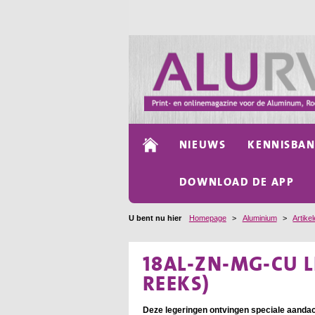
NIEUWS
KENNISBA
DOWNLOAD DE APP
U bent nu hier
Homepage
>
Aluminium
>
Artike
18AL-ZN-MG-CU 
REEKS)
Deze legeringen ontvingen speciale aandach