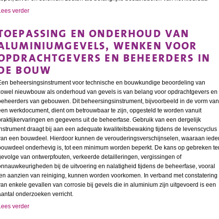
Lees verder
TOEPASSING EN ONDERHOUD VAN
ALUMINIUMGEVELS, WENKEN VOOR
OPDRACHTGEVERS EN BEHEERDERS IN
DE BOUW
Een beheersingsinstrument voor technische en bouwkundige beoordeling van
zowel nieuwbouw als onderhoud van gevels is van belang voor opdrachtgevers en
beheerders van gebouwen. Dit beheersingsinstrument, bijvoorbeeld in de vorm van
een werkdocument, dient om betrouwbaar te zijn, opgesteld te worden vanuit
praktijkervaringen en gegevens uit de beheerfase. Gebruik van een dergelijk
instrument draagt bij aan een adequate kwaliteitsbewaking tijdens de levenscyclus
van een bouwdeel. Hierdoor kunnen de verouderingsverschijnselen, waaraan iede
bouwdeel onderhevig is, tot een minimum worden beperkt. De kans op gebreken te
gevolge van ontwerpfouten, verkeerde detailleringen, vergissingen of
onnauwkeurigheden bij de uitvoering en nalatigheid tijdens de beheerfase, vooral
ten aanzien van reiniging, kunnen worden voorkomen. In verband met constatering
van enkele gevallen van corrosie bij gevels die in aluminium zijn uitgevoerd is een
aantal onderzoeken verricht.
Lees verder