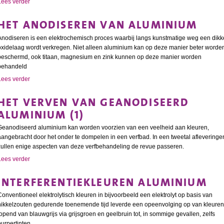
Lees verder
HET ANODISEREN VAN ALUMINIUM
Anodiseren is een elektrochemisch proces waarbij langs kunstmatige weg een dikk
oxidelaag wordt verkregen. Niet alleen aluminium kan op deze manier beter worde
beschermd, ook titaan, magnesium en zink kunnen op deze manier worden
behandeld
Lees verder
HET VERVEN VAN GEANODISEERD
ALUMINIUM (1)
Geanodiseerd aluminium kan worden voorzien van een veelheid aan kleuren,
aangebracht door het onder te dompelen in een verfbad. In een tweetal afleveringe
zullen enige aspecten van deze verfbehandeling de revue passeren.
Lees verder
INTERFERENTIEKLEUREN ALUMINIUM
Conventioneel elektrolytisch kleuren in bijvoorbeeld een elektrolyt op basis van
nikkelzouten gedurende toenemende tijd leverde een opeenvolging op van kleuren
lopend van blauwgrijs via grijsgroen en geelbruin tot, in sommige gevallen, zelfs
purpertinten