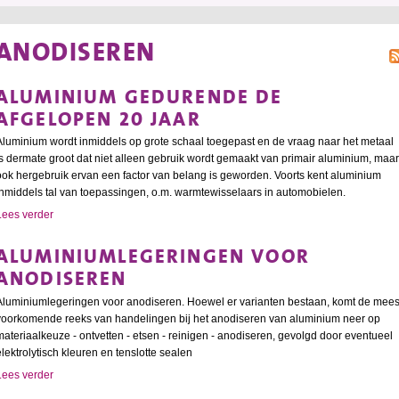
ANODISEREN
ALUMINIUM GEDURENDE DE
AFGELOPEN 20 JAAR
Aluminium wordt inmiddels op grote schaal toegepast en de vraag naar het metaal
is dermate groot dat niet alleen gebruik wordt gemaakt van primair aluminium, maar
ook hergebruik ervan een factor van belang is geworden. Voorts kent aluminium
inmiddels tal van toepassingen, o.m. warmtewisselaars in automobielen.
Lees verder
ALUMINIUMLEGERINGEN VOOR
ANODISEREN
Aluminiumlegeringen voor anodiseren. Hoewel er varianten bestaan, komt de mees
voorkomende reeks van handelingen bij het anodiseren van aluminium neer op
materiaalkeuze - ontvetten - etsen - reinigen - anodiseren, gevolgd door eventueel
elektrolytisch kleuren en tenslotte sealen
Lees verder