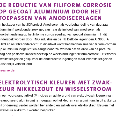
DE REDUCTIE VAN FILIFORM CORROSIE
OP GECOAT ALUMINIUM DOOR HET
TOEPASSEN VAN ANODISEERLAGEN
In het kader van het IOPproject 'Anodiseren als voorbehandeling van duurzaam
aluminium' wordt onderzoek gedaan naar de invloed van anodiseren als
voorbehandeling op het filiforme corrosiegedrag van gecoat aluminium. In dit
onderzoek worden door TNO Industrie en de TU Delft de legeringen Al 3005, Al
3103 en Al 6063 onderzocht. In dit artikel wordt het mechanisme van filiform corrosi
op aluminium toegelicht en aangetoond zal worden dat de dikte van de poreuze
laag een positieve invloed heeft op de weerstand tegen filiform corrosie. Dit effect is
kwalitatief gezien gelijk voor de onderzochte legeringen maar kwantitatief gezien
aanzienlijk verschillend.
Lees verder
ELEKTROLYTISCH KLEUREN MET ZWAK-
ZUUR NIKKELZOUT EN WISSELSTROOM
In een voorgaand artikel (Principes en achtergrond van elektrolytisch kleuren van
geanodiseerd aluminium) is ingegaan op het kleuren van aluminium. In dit artikel za
dit onderwerp verder worden behandeld en zal iets over elektrolytisch kleuren met
zwak-zuur nikkelzout worden besproken.