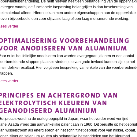
oppervlaktebehandeling. De helft hiervan heeft een behandeling van de oppervlakt
gekregen waarbij de functionele toepassing belangrijker is dan bescherming van
het materiaal alleen. Hiermee kan men andere eigenschappen aan de oppervlakte
geven bijvoorbeeld een zeer slijtvaste laag of een laag met smerende werking.
Lees verder
OPTIMALISERING VOORBEHANDELING
VOOR ANODISEREN VAN ALUMINIUM
Voor er tot het feitelijke anodiseren kan worden overgegaan, dienen er een aantal
voorbereidende stappen plaats te vinden, die van grote invloed kunnen zijn op het
uiteindelijke resultaat. Hier volgt een bespreking van enkele van die voorbereidend
stappen.
Lees verder
PRINCIPES EN ACHTERGROND VAN
ELEKTROLYTISCH KLEUREN VAN
GEANODISEERD ALUMINIUM
Het proces werd na de oorlog opgepikt in Japan, waar het verder werd verfijnd.
Tahei Asada vroeg zijn aanvankelijke patent aan in 1960. Dit berustte op het gebrui
van wisselstroom als energiebron en het schrijft het gebruik voor van nikkel, kobalt,
koper, zilver en selenium zouten als belangrijke bestanddelen van het kleurbad