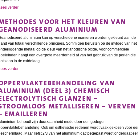
Lees verder
METHODES VOOR HET KLEUREN VAN
GEANODISEERD ALUMINIUM
Geanodiseerd aluminium kan op verscheidene manieren worden gekleurd aan de
hand van totaal verschillende principes. Sommigen berusten op de invloed van het
onderliggende metaal op de kleur van het anodische oxide. Voor commerciële
doeleinden hangt een overgrote meerderheid af van het gebruik van de poriën die
ontstaan in de oxidelaag.
Lees verder
OPPERVLAKTEBEHANDELING VAN
ALUMINIUM (DEEL 3) CHEMISCH
ELECTROLYTISCH GLANZEN –
STROOMLOOS METALLISEREN – VERVEN
– EMAILLEREN
Aluminium behoudt zijn duurzaamheid mede door een gedegen
oppervlaktebehandeling. Ook om esthetische redenen wordt vaak gekozen voor ee
beschermlaag. Maar liefst 2/3 van het aluminium dat toegepast wordt ondergaat ee