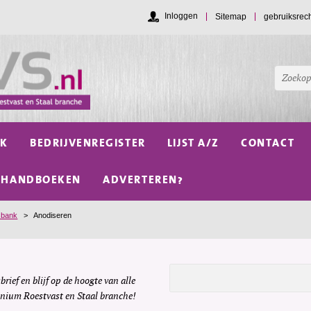
Inloggen
Sitemap
gebruiksrec
NK
BEDRIJVENREGISTER
LIJST A/Z
CONTACT
HANDBOEKEN
ADVERTEREN?
sbank
>
Anodiseren
brief en blijf op de hoogte van alle
inium Roestvast en Staal branche!