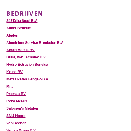
BEDRIJVEN
247TailorSteel B.V.
Almet Benelux
Aludon
Aluminium Service Breukelen B.V.
Amari Metals BV
Dulst, van Techniek B.V.
Hydro Extrusion Benelux
Kruba BV
Metaalketen Hengelo B.V.
Mifa
Promatt BV
Roba Metals
Salomon’s Metalen
SNIJ Noord
Van Geenen
Vecom Group B.V.