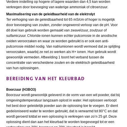
Verdere instelling op hogere of lagere waarden dan 4,5 kan worden
verkregen door toevoeging van waterige ammoniak of citroenzuur.
Maximalisering van de geleidbaarheid van de elektrolyt
Ter verhoging van de geleidbaarheid tot 65 mS/cm of hoger is mogelijk
door toevoeging van zouten, zonder ongewenst verloop van de pH. Voor
dit doel kan gebruik worden gemaakt van zwavelzuur, zoutzuur of
sulfamiczuur. Chloride-ionen kunnen echter putcorrosie in de anodische
oxiden veroorzaken en waar ze worden gebruikt is er ook een anti-
putcorrosie middel nodig. Van natriumionen wordt vermoed dat ze splijting
veroorzaken, waarbij ze net zo werken als H+ ionen. Hun gebruik wordt
gewoonlijk vermeden. Afbeelding 1 toont het verband tussen de
concentratie van verscheidene zouten en de elektrisch geleidbaarheid
van hun oplossingen.
BEREIDING VAN HET KLEURBAD
Boorzuur (H3BO3)
Boorzuur wordt gewoonlijk geleverd in de vorm van een wit poeder, dat bij
omgevingstemperatuur langzaam oplost in water. Het oplossen verloopt
het best door geleidelijk poeder aan de oplossing toe te voegen. Er dient
gedeïoniseerd water te worden gebruikt, dat is verwarmd tot 80°C en dat
wordt geroerd totdat er een oplossing is verkregen van zo’n 25 g/l. Deze
oplossing dient dan aan het kleurbad te worden toegevoegd tot er een