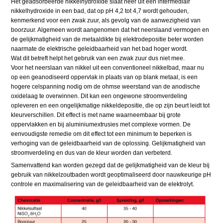
Het geadsorbeerde nikkelhydroxide slaat neer uit een intermediair
nikkelhydroxide in een bad, dat op pH 4,2 tot 4,7 wordt gehouden,
kenmerkend voor een zwak zuur, als gevolg van de aanwezigheid van
boorzuur. Algemeen wordt aangenomen dat het neerslaand vermogen en
de gelijkmatigheid van de metaaldikte bij elektrodepositie beter worden
naarmate de elektrische geleidbaarheid van het bad hoger wordt.
Wat dit betreft helpt het gebruik van een zwak zuur dus niet mee.
Voor het neerslaan van nikkel uit een conventioneel nikkelbad, maar nu
op een geanodiseerd oppervlak in plaats van op blank metaal, is een
hogere celspanning nodig om de ohmse weerstand van de anodische
oxidelaag te overwinnen. Dit kan een ongewone stroomverdeling
opleveren en een ongelijkmatige nikkeldepositie, die op zijn beurt leidt tot
kleurverschillen. Dit effect is met name waarneembaar bij grote
oppervlakken en bij aluminiumextrusies met complexe vormen. De
eenvoudigste remedie om dit effect tot een minimum te beperken is
verhoging van de geleidbaarheid van de oplossing. Gelijkmatigheid van
stroomverdeling en dus van de kleur worden dan verbeterd.
Samenvattend kan worden gezegd dat de gelijkmatigheid van de kleur bij
gebruik van nikkelzoutbaden wordt geoptimaliseerd door nauwkeurige pH
controle en maximalisering van de geleidbaarheid van de elektrolyt.