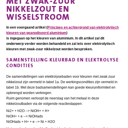
MET ZWAK-ZUUR
NIKKELZOUT EN
WISSELSTROOM
In een voorgaand artikel (
Principes en achtergrond van elektrolytisch
kleuren van geanodiseerd aluminium
)
is ingegaan op het kleuren van aluminium. In dit artikel zal dit
onderwerp verder worden behandeld en zal iets over elektrolytisch
kleuren met zwak-zuur nikkelzout worden besproken.
SAMENSTELLING KLEURBAD EN ELEKTROLYSE
CONDITIES
De samenstellingen van elektrolysebaden voor kleuren met zwak zuur
nikkelzout zijn vermeld in tabel 1a. De werkingscondities zijn vermeld in
tabel 1b. Met deze badsamenstellingen kan goede kleuruniformiteit en
opbrengst worden verkregen.
Ruim genomen verloopt de neerslag van het metaal in deze
nikkelzoutbaden via de volgende reactiestappen:
Ni2+ + H2O --> NiOH+ + H+
NiOH+ + e --> NiOHads
NiOHads + H+ + e --> Ni + H2O