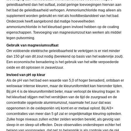
geleidbaarheid dan het sulfaat, zodat geringe toevoegingen hiervan aan
het bad de geleidbaarheid verhogen. Ammoniumchloride mag alleen als
supplement worden gebruikt en niet als hoofdbestanddeel van het bad.
Onderzoek heeft aangetoond dat matige hoeveelheden
ammoniumchloride in het kleurbad geen invloed hebben op de coating
eigenschappen. Toevoeging van magnesiumzout kan werken als middel
tegen putvorming.
Gebruik van magnesiumsulfaat
Om voldoende elektrische geleidbaarheid te verkrijgen is er niet minder
dan 150 g/l van dit zout nodig (berekend op basis van het watervrije zout).
Een economische benadering is het gebruik van het witte verpoederde
oxide en dit oplossen in zwavelzuur.
Invloed van pH op kleur
Als de pH van het bad een waarde van 5,0 of hoger benaderd, ontstaan er
weliswaar intense kleuren, maar de kleuruniformiteit kan hieronder lijden.
Bij pH 4 is de kleuruniformiteit beter, maar verloopt de kleuring trager. In
het kleurbad stijgen met het verstrijken van de tijd de zuurgraad en de
concentratie opgeloste aluminiumzout, naarmate het zuur dat was
opgenomen in de oxideporiën vrij komt en er metaal oplost. Bij Al3+
concentraties van meer dan 5 g/l zal er ongelijkmatige kleuring optreden.
Zulke hoge niveaus zullen echter zelden worden bereikt, als gevolg van
sleep-in en sleep-uit effecten. Deze observaties onderstrepen echter het
belang van voorspoelen, dat net zo belangrijk is als controle van de pH