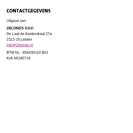
CONTACTGEGEVENS
Uitgave van:
2BLONDS V.O.F.
De Laat de Kanterstraat 27a
2313 JS Leiden
info@2blonds.nl
BTW NL : 856430110 B01
KvK 66180716