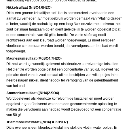
verhouding van 30% boorzuur op 70% kleurbad is bereikt.
Nikkelsulfaat (NiSO4.6H2O)
Dit is een groene kristallijne stof. Het is commercieel leverbaar in een
aantal zuiverheden. Er moet gebruik worden gemaakt van “Plating Grade”
of beter, waarbij de nadruk ligt op een laag Na+ onzuiverheidsniveau. het
zout lost maar langzaam op en dient geleidelijk te worden opgelost totdat
er een concentratie van 40 g/l is bereikt. De vaste stof mag nooit
rechtstreeks aan een kleurbad worden toegevoegd. Er moet eerst een
vloeibaar concentraat worden bereid, dat vervolgens aan het bad wordt
toegevoegd.
Magnesiumsulfaat (MgSO4.7H2O)
Dit zout wordt gewoonlijk geleverd als kleurloze korrelvormige kristallen.
Het dient te worden opgelost tot een concentratie van 20 g/l. Hoewel het
primaire doel van dit zout bestaat uit het bestrijden van witte putjes in het
neergeslagen nikkel, dient het ook ter verhoging van de geleidbaarheid
van het bad.
Ammoniumsulfaat ((NH4)2.SO4)
Wordt geleverd als kleurloze korrelvormige kristallen en moet worden
opgelost in gedeïoniseerd water om een geconcentreerde oplossing te
maken die vervolgens aan het bad wordt toegevoegd tot een concentratie
van 50 g/l.
Triammoniumcitraat ((NH4)3C6H5O7)
Dit is eveneens een kleurloze kristallijne stof, die vlot in water oplost. Er