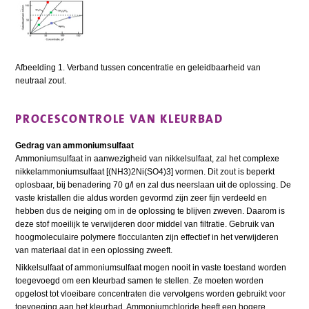
Afbeelding 1. Verband tussen concentratie en geleidbaarheid van
neutraal zout.
PROCESCONTROLE VAN KLEURBAD
Gedrag van ammoniumsulfaat
Ammoniumsulfaat in aanwezigheid van nikkelsulfaat, zal het complexe
nikkelammoniumsulfaat [(NH3)2Ni(SO4)3] vormen. Dit zout is beperkt
oplosbaar, bij benadering 70 g/l en zal dus neerslaan uit de oplossing. De
vaste kristallen die aldus worden gevormd zijn zeer fijn verdeeld en
hebben dus de neiging om in de oplossing te blijven zweven. Daarom is
deze stof moeilijk te verwijderen door middel van filtratie. Gebruik van
hoogmoleculaire polymere flocculanten zijn effectief in het verwijderen
van materiaal dat in een oplossing zweeft.
Nikkelsulfaat of ammoniumsulfaat mogen nooit in vaste toestand worden
toegevoegd om een kleurbad samen te stellen. Ze moeten worden
opgelost tot vloeibare concentraten die vervolgens worden gebruikt voor
toevoeging aan het kleurbad. Ammoniumchloride heeft een hogere