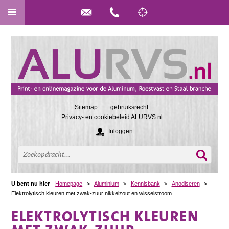
Sitemap
gebruiksrecht
Privacy- en cookiebeleid ALURVS.nl
Inloggen
U bent nu hier
Homepage
>
Aluminium
>
Kennisbank
>
Anodiseren
>
Elektrolytisch kleuren met zwak-zuur nikkelzout en wisselstroom
ELEKTROLYTISCH KLEUREN