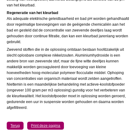
van het kleurbad.
Regeneratie van het kleurbad
Als adequate elektrische geleidbaarheid en bad pH worden gehandhaafd
door regelmatige toevoegingen van de geëigende chemicaliën aan het
bad en gesteld dat de concentratie van zwevende deeltjes laag wordt
gehouden door continue filtratie, dan kan een kleurbad jarenlang worden
gebruikt.
Zwevend stoffen die in de oplossing ontstaan bestaan hoofdzakelijk uit
slecht oplosbare complexe nikkelzouten. Aluminiumhydroxide is een
andere bron van zwevende stof, maar de fijne witte deeltjes kunnen
makkelijk worden gecoaguleerd door toevoeging van kleine
hoeveelheden hoog-moleculair polymeer flocculatie middel. Ophoping
van concentraties van organisch materiaal wordt zelden aangetroffen.
Niettemin is een maandelijkse behandeling met actieve-koolstofpoeder
(ongeveer 100 gram per m3 oplossing) gunstig voor het verbeteren van
de kleurkwaliteit. Het koolstofpoeder moet in oplossing worden geroerd,
gedurende een uur in suspensie worden gehouden en daarna worden
afgefiltreerd.
Terug
Print deze pagina