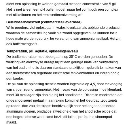
dient een oplossing te worden gemaakt met een concentratie van 5 g/l.
Het is niet alleen een pH buffermiddel, maar het vormt ook een complex
met nikkelionen en het remt sedimentvorming af.
Geleidbaarheidszout (commercieel leverbaar)
Witte poeders, vlot oplosbaar in water, leverbaar als geëigende producten
waarvan de samenstelling vaak niet wordt opgegeven. Ze kunnen tot in
hoge mate worden gebruikt ter vervanging van ammoniumsulfaat. Het zijn
ook buffermengsels.
Temperatuur, pH, agitatie, oplossingsniveau
De badtemperatuur moet doorgaans op 35°C worden gehouden. De
werking van elektrolyse draagt bij tot een geringe mate van verwarming
van het bad en het is daarom standaard praktijk om gebruik te maken van
een thermostatisch regelbare elektrische tankverwarmer en indien nodig
een koeler.
De pH van de oplossing dient te worden ingesteld op 4,5, door toevoeging
van citroenzuur of ammoniak. Het niveau van de oplossing in de kleurtank
moet 30 mm lager zijn dan die bij het anodiseren. Dit om te voorkomen dat
ongeanodiseerd metaal in aanraking komt met het kleurbad. Zou zoiets
optreden, dan zou de stroom hoofdzakelijk naar het ongeanodiseerde
aluminium vloeien, omdat de afwezigheid van het anodische oxide dat
een hogere ohmse weerstand bezit, dit tot het preferente stroompad
maakt.