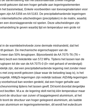
 de samenstelling van het basismateriaal zoveel mogelijk
 wordt gekozen dat een hoger gehalte aan legeringselementen
 dan het basismetaaL Enkele voorbeelden van toevoegmaterialen voor
gen zijn AA 5356 en AA 5183. De precipitatiehardende legeringen
ntermetallische uitscheidingen (precipitaten) in de matrix, waarbij
gen een doorslaggevende rol spelen. Deze uitscheidingen zijn
ehandeling te geven waarbij tijd en temperatuur een grote rol
al in de warmtebeïnvloede zone dermate mishandeld, dat het
 wordt gedaan. De mechanische eigenschappen van de
 meer dan 50% teruglopen. Bijvoorbeeld de AA 7075-T6 (T6 =
n) bezit een treksterkte van 572 MPa. Tijdens het lassen kan de
uglopen tot die van de AA 7075-0 (0= niet gehard of verstevigd)
delijk zijn, dat een precipitatiehardende legering niet zonder meer
s met zorg wordt gekozen (daar waar de belasting laag is), is het
ogelijk. AIMgSi-legeringen zijn redelijk lasbaar. AIZnMg-legeringen
enig voorbehoud kan worden gesteld, dat een hoger gehalte aan
heurvorming tijdens het lassen geeft. Dit komt doordat dergelijke
ect bezitten. M.a.w. de legering stolt niet bij één temperatuur maar
oont de structuur van zuiver of laaggelegeerd aluminium, al het
 4b toont de structuur van hoger gelegeerd aluminium, als laatste
 van aluminium en legeringselementen, dit wordt het eutecticum