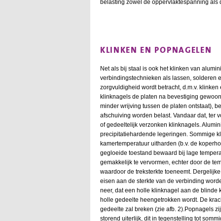
belasting zowel de oppervlaktespanning als 
KLINKEN EN POPNAGELEN
Net als bij staal is ook het klinken van alu
verbindingstechnieken als lassen, solderen 
zorgvuldigheid wordt betracht, d.m.v. klink
klinknagels de platen na bevestiging gewoon
minder wrijving tussen de platen ontstaat), b
afschuiving worden belast. Vandaar dat, ter
of gedeeltelijk verzonken klinknagels. Alumi
precipitatiehardende legeringen. Sommige kl
kamertemperatuur uitharden (b.v. de koperh
gegloeide toestand bewaard bij lage temperat
gemakkelijk te vervormen, echter door de tem
waardoor de treksterkte toeneemt. Dergelijke 
eisen aan de sterkte van de verbinding worde
neer, dat een holle klinknagel aan de blinde
holle gedeelte heengetrokken wordt. De krach
gedeelte zal breken (zie afb. 2).Popnagels zi
storend uiterlijk, dit in tegenstelling tot s