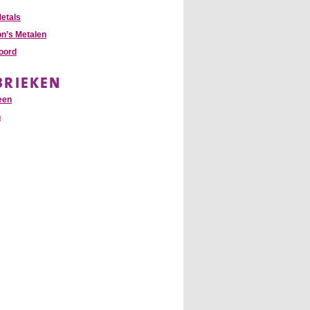
etals
n’s Metalen
oord
BRIEKEN
een
n