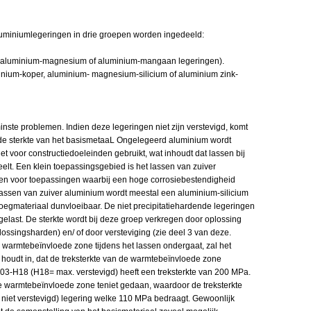
luminiumlegeringen in drie groepen worden ingedeeld:
b.v. aluminium-magnesium of aluminium-mangaan legeringen).
minium-koper, aluminium- magnesium-silicium of aluminium zink-
inste problemen. Indien deze legeringen niet zijn verstevigd, komt
 de sterkte van het basismetaaL Ongelegeerd aluminium wordt
iet voor constructiedoeleinden gebruikt, wat inhoudt dat lassen bij
elt. Een klein toepassingsgebied is het lassen van zuiver
e en voor toepassingen waarbij een hoge corrosiebestendigheid
 lassen van zuiver aluminium wordt meestal een aluminium-silicium
evoegmateriaal dunvloeibaar. De niet precipitatiehardende legeringen
elast. De sterkte wordt bij deze groep verkregen door oplossing
lossingsharden) en/ of door versteviging (zie deel 3 van deze.
 warmtebeïnvloede zone tijdens het lassen ondergaat, zal het
t houdt in, dat de treksterkte van de warmtebeïnvloede zone
003-H18 (H18= max. verstevigd) heeft een treksterkte van 200 MPa.
de warmtebeïnvloede zone teniet gedaan, waardoor de treksterkte
= niet verstevigd) legering welke 110 MPa bedraagt. Gewoonlijk