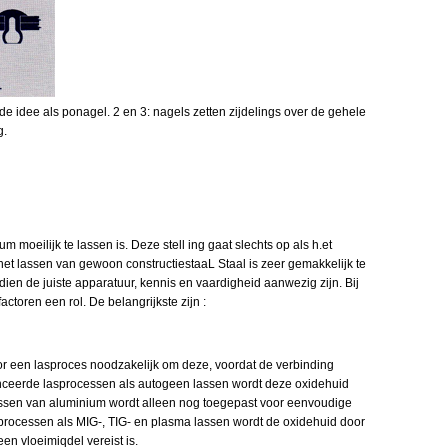
fde idee als ponagel. 2 en 3: nagels zetten zijdelings over de gehele
g.
moeilijk te lassen is. Deze stell ing gaat slechts op als h.et
et lassen van gewoon constructiestaaL Staal is zeer gemakkelijk te
dien de juiste apparatuur, kennis en vaardigheid aanwezig zijn. Bij
ctoren een rol. De belangrijkste zijn :
r een lasproces noodzakelijk om deze, voordat de verbinding
vanceerde lasprocessen als autogeen lassen wordt deze oxidehuid
assen van aluminium wordt alleen nog toegepast voor eenvoudige
rocessen als MIG-, TIG- en plasma lassen wordt de oxidehuid door
en vloeimiqdel vereist is.