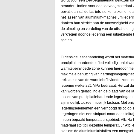
wordt voor een toevoegmateriaal gekozen dat
benadert. Indien voor een toevoegmateriaal
bevat, dan zal de las iets sterker uitkomen
het lassen van aluminium-magnesium legerin
danken hun sterkte aan de aanwezigheid van i
de afmeting en verdeling van de uitscheidin
verkregen door de legering een uitgekiende b
spelen.
Tijdens de lasbehandeling wordt het materia
precipitatiehardende effect volledig teniet
warmtebeïnvloede zone kunnen hierdoor met
maximale benutting van hardingsmogelijkhede
treksterkte van de warmtebeïnvloede zone ter
legering welke 221 MPa bedraagt. Het zal dui
kan worden gelast. Indien de plaats van de la
lassen van precipitatiehardende legeringen m
zijn moeilijk tot zeer moeilijk lasbaar. Met 
legeringselementen een verhoogd risico op sc
legeringen niet een stolpunt maar een stoltraj
in een bepaald temperatuursgebied. Afb. 4a t
materiaal stolt bij dezelfde temperatuur. Afb.
stolt om de aluminiumkristallen een mengsel