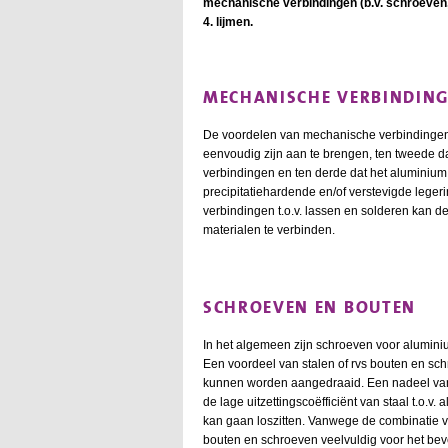
mechanische verbindingen (b.v. schroeven, 
4. lijmen.
MECHANISCHE VERBINDIN
De voordelen van mechanische verbindingen t.
eenvoudig zijn aan te brengen, ten tweede d
verbindingen en ten derde dat het aluminium
precipitatiehardende en/of verstevigde leger
verbindingen t.o.v. lassen en solderen kan
materialen te verbinden.
SCHROEVEN EN BOUTEN
In het algemeen zijn schroeven voor alumini
Een voordeel van stalen of rvs bouten en schr
kunnen worden aangedraaid. Een nadeel van 
de lage uitzettingscoëfficiënt van staal t.o
kan gaan loszitten. Vanwege de combinatie 
bouten en schroeven veelvuldig voor het be