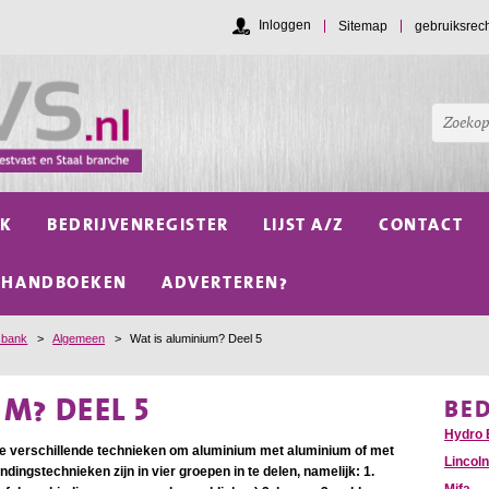
Inloggen
Sitemap
gebruiksrec
NK
BEDRIJVENREGISTER
LIJST A/Z
CONTACT
HANDBOEKEN
ADVERTEREN?
sbank
>
Algemeen
>
Wat is aluminium? Deel 5
M? DEEL 5
BE
Hydro 
 de verschillende technieken om aluminium met aluminium of met
Lincoln
dingstechnieken zijn in vier groepen in te delen, namelijk: 1.