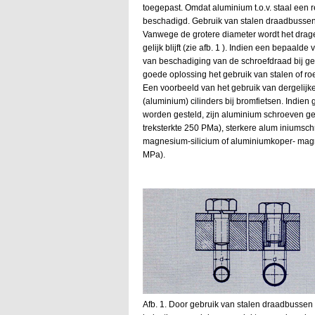
toegepast. Omdat aluminium t.o.v. staal een r
beschadigd. Gebruik van stalen draadbussen 
Vanwege de grotere diameter wordt het drage
gelijk blijft (zie afb. 1 ). Indien een bepaald
van beschadiging van de schroefdraad bij geb
goede oplossing het gebruik van stalen of ro
Een voorbeeld van het gebruik van dergelijk
(aluminium) cilinders bij bromfietsen. Indie
worden gesteld, zijn aluminium schroeven 
treksterkte 250 PMa), sterkere alum iniumsc
magnesium-silicium of aluminiumkoper- magn
MPa).
Afb. 1. Door gebruik van stalen draadbussen