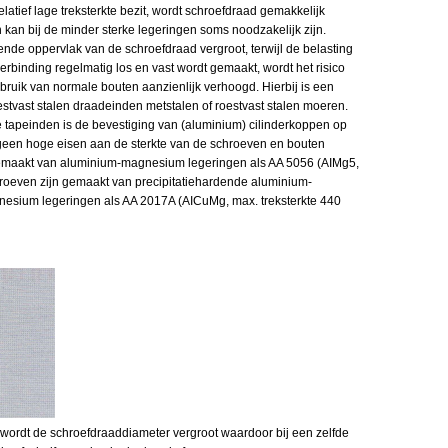
elatief lage treksterkte bezit, wordt schroefdraad gemakkelijk
kan bij de minder sterke legeringen soms noodzakelijk zijn.
nde oppervlak van de schroefdraad vergroot, terwijl de belasting
e verbinding regelmatig los en vast wordt gemaakt, wordt het risico
ruik van normale bouten aanzienlijk verhoogd. Hierbij is een
estvast stalen draadeinden metstalen of roestvast stalen moeren.
e tapeinden is de bevestiging van (aluminium) cilinderkoppen op
n geen hoge eisen aan de sterkte van de schroeven en bouten
gemaakt van aluminium-magnesium legeringen als AA 5056 (AIMg5,
hroeven zijn gemaakt van precipitatiehardende aluminium-
esium legeringen als AA 2017A (AICuMg, max. treksterkte 440
 wordt de schroefdraaddiameter vergroot waardoor bij een zelfde