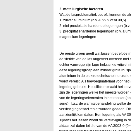
2. metallurgische factoren
Wat de lasproblematiek betreft, kunnen de a
1. zuiver aluminium (b.v. Al 99,9 of Al 99,5)
2. niet precipitatie ha.rdende legeringen (
3. precipitatiehardende legeringen (b.v. alu
magnesium legeringen.
De eerste groep geeft wat lassen betreft de m
de sterkte van de las ongeveer overeen met
echter vanwege zijn lage treksterkte vrijwel n
deze legeringsgroep een minder grote rol spe
aluminium in de elektrotechnische indrustri
wordt vereist. Als toevoegmateriaal voor het
legering gebruikt. Het silicium maakt het to
zijn de legeringen welke het meeste worden g
van de legeringselementen in het rooster (op
serie). T.g.v. de warmtebehandeling welke de
verstevigingsettact teniet worden gedaan. Di
aanzienlijk kan dalen. Een legering als AA 3
Tijdens het lassen wordt de versteviging in 
aldaar zal dalen tot die van de AA 3003-0 (0