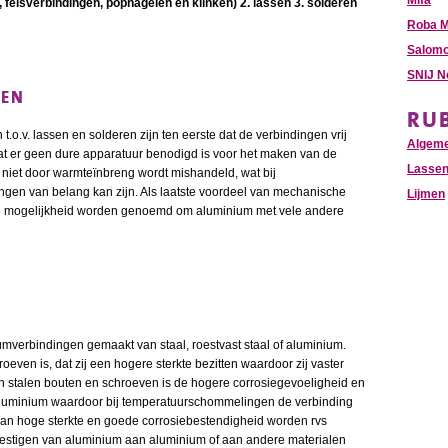
Mifa
felsverbindingen, popnagelen en klinken) 2. lassen 3. solderen
Roba M
Salomo
SNIJ N
GEN
RU
o.v. lassen en solderen zijn ten eerste dat de verbindingen vrij
Algem
at er geen dure apparatuur benodigd is voor het maken van de
Lasse
 niet door warmteïnbreng wordt mishandeld, wat bij
ingen van belang kan zijn. Als laatste voordeel van mechanische
Lijmen
 de mogelijkheid worden genoemd om aluminium met vele andere
umverbindingen gemaakt van staal, roestvast staal of aluminium.
oeven is, dat zij een hogere sterkte bezitten waardoor zij vaster
stalen bouten en schroeven is de hogere corrosiegevoeligheid en
.v. aluminium waardoor bij temperatuurschommelingen de verbinding
van hoge sterkte en goede corrosiebestendigheid worden rvs
vestigen van aluminium aan aluminium of aan andere materialen