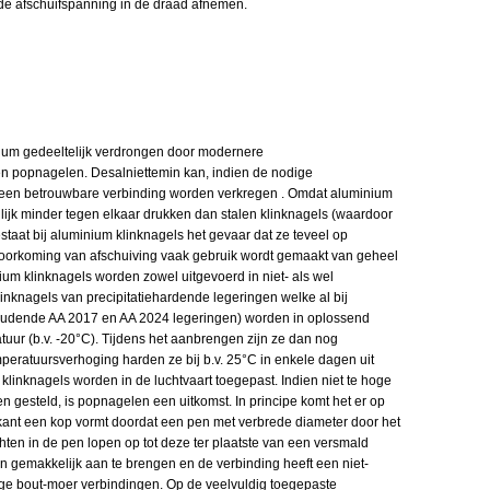
de afschuifspanning in de draad afnemen.
minium gedeeltelijk verdrongen door modernere
en popnagelen. Desalniettemin kan, indien de nodige
en een betrouwbare verbinding worden verkregen . Omdat aluminium
lijk minder tegen elkaar drukken dan stalen klinknagels (waardoor
estaat bij aluminium klinknagels het gevaar dat ze teveel op
 voorkoming van afschuiving vaak gebruik wordt gemaakt van geheel
nium klinknagels worden zowel uitgevoerd in niet- als wel
inknagels van precipitatiehardende legeringen welke al bij
oudende AA 2017 en AA 2024 legeringen) worden in oplossend
uur (b.v. -20°C). Tijdens het aanbrengen zijn ze dan nog
peratuursverhoging harden ze bij b.v. 25°C in enkele dagen uit
klinknagels worden in de luchtvaart toegepast. Indien niet te hoge
n gesteld, is popnagelen een uitkomst. In principe komt het er op
 kant een kop vormt doordat een pen met verbrede diameter door het
ten in de pen lopen op tot deze ter plaatste van een versmald
jn gemakkelijk aan te brengen en de verbinding heeft een niet-
ommige bout-moer verbindingen. Op de veelvuldig toegepaste