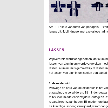
Afb. 3: Enkele varianten van ponagels. 1: zel
lengte uit. 4: blindnagel met explosieve ladin
LASSEN
Wijdverbreid wordt aangenomen, dat aluminium 
lassen van aluminium wordt vergeleken met h
lassen, aluminium is gemakkelijk te lassen in
het lassen van aluminium spelen een aantal fa
1. de oxidehuid
Vanwege de aard van de oxidehuid is het voo
plaatsvindt, te verwijderen. Bij minder gea
m.b.v. vloeimiddelen verwijderd. Autogeen l
reparatiewerkzaamheden. Bij modernere lasp
de krachtige lasboog verwijderd, waardoor ge