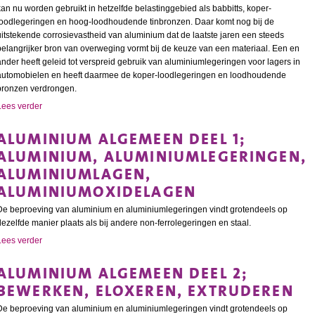
kan nu worden gebruikt in hetzelfde belastinggebied als babbitts, koper-
loodlegeringen en hoog-loodhoudende tinbronzen. Daar komt nog bij de
uitstekende corrosievastheid van aluminium dat de laatste jaren een steeds
belangrijker bron van overweging vormt bij de keuze van een materiaal. Een en
ander heeft geleid tot verspreid gebruik van aluminiumlegeringen voor lagers in
automobielen en heeft daarmee de koper-loodlegeringen en loodhoudende
bronzen verdrongen.
Lees verder
ALUMINIUM ALGEMEEN DEEL 1;
ALUMINIUM, ALUMINIUMLEGERINGEN,
ALUMINIUMLAGEN,
ALUMINIUMOXIDELAGEN
De beproeving van aluminium en aluminiumlegeringen vindt grotendeels op
dezelfde manier plaats als bij andere non-ferrolegeringen en staal.
Lees verder
ALUMINIUM ALGEMEEN DEEL 2;
BEWERKEN, ELOXEREN, EXTRUDEREN
De beproeving van aluminium en aluminiumlegeringen vindt grotendeels op