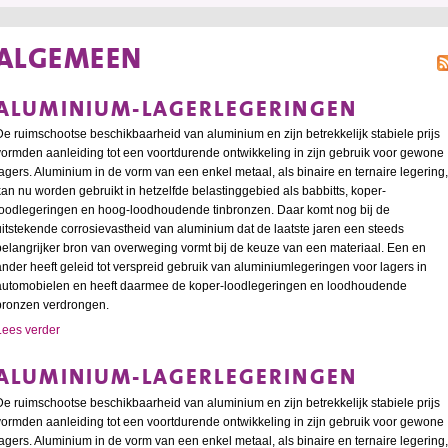
ALGEMEEN
ALUMINIUM-LAGERLEGERINGEN
De ruimschootse beschikbaarheid van aluminium en zijn betrekkelijk stabiele prijs
vormden aanleiding tot een voortdurende ontwikkeling in zijn gebruik voor gewone
lagers. Aluminium in de vorm van een enkel metaal, als binaire en ternaire legering,
kan nu worden gebruikt in hetzelfde belastinggebied als babbitts, koper-
loodlegeringen en hoog-loodhoudende tinbronzen. Daar komt nog bij de
uitstekende corrosievastheid van aluminium dat de laatste jaren een steeds
belangrijker bron van overweging vormt bij de keuze van een materiaal. Een en
ander heeft geleid tot verspreid gebruik van aluminiumlegeringen voor lagers in
automobielen en heeft daarmee de koper-loodlegeringen en loodhoudende
bronzen verdrongen.
Lees verder
ALUMINIUM-LAGERLEGERINGEN
De ruimschootse beschikbaarheid van aluminium en zijn betrekkelijk stabiele prijs
vormden aanleiding tot een voortdurende ontwikkeling in zijn gebruik voor gewone
lagers. Aluminium in de vorm van een enkel metaal, als binaire en ternaire legering,