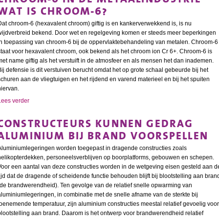
WAT IS CHROOM-6?
Dat chroom-6 (hexavalent chroom) giftig is en kankerverwekkend is, is nu
wijdverbreid bekend. Door wet en regelgeving komen er steeds meer beperkingen
in toepassing van chroom-6 bij de oppervlaktebehandeling van metalen. Chroom-6
staat voor hexavalent chroom, ook bekend als het chroom ion Cr 6+. Chroom-6 is
met name giftig als het verstuift in de atmosfeer en als mensen het dan inademen.
Bij defensie is dit verstuiven berucht omdat het op grote schaal gebeurde bij het
schuren aan de vliegtuigen en het rijdend en varend materieel en bij het spuiten
hiervan.
Lees verder
CONSTRUCTEURS KUNNEN GEDRAG
ALUMINIUM BIJ BRAND VOORSPELLEN
Aluminiumlegeringen worden toegepast in dragende constructies zoals
helikopterdekken, personeelsverblijven op boorplatforms, gebouwen en schepen.
Voor een aantal van deze constructies worden in de wetgeving eisen gesteld aan d
tijd dat de dragende of scheidende functie behouden blijft bij blootstelling aan bran
(de brandwerendheid). Ten gevolge van de relatief snelle opwarming van
aluminiumlegeringen, in combinatie met de snelle afname van de sterkte bij
toenemende temperatuur, zijn aluminium constructies meestal relatief gevoelig voor
blootstelling aan brand. Daarom is het ontwerp voor brandwerendheid relatief