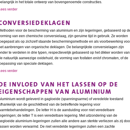
belangrijk in het totale ontwerp van bovengenoemde constructies.
Lees verder
CONVERSIEDEKLAGEN
Methoden voor de bescherming van aluminium en zijn legeringen, gebaseerd op d
vorming van een chemische conversielaag, zijn geruime tijd in gebruik. Ze worden
toegepast als op zichzelf staande beschermingsmethode en als voorbewerking voo
het aanbrengen van organische deklagen. De belangrijkste conversielagen zijn
onder te verdelen in drie typen, respectievelijk gebaseerd op het dikker worden van
de natuurlijk aanwezige oxidehuid, de vorming van fosfaten en/of chromaten, of de
toepassing van speciale deklagen.
Lees verder
DE INVLOED VAN HET LASSEN OP DE
EIGENSCHAPPEN VAN ALUMINIUM
Aluminium wordt geleverd in gagloeide (spanningsarme) of veredelde toestand
afhankelijk van de geschiktheid van de betreffende legering voor
warmtebehandelingen. De letter H is de aanduiding voor niet veredelbare
legeringen; de letter T is een veredelbare legering. Met uitzondering van de
gegloeide aluminium-legeringen zullen alle andere aan sterkte verliezen als zij doo
lassen worden verwarmd. De niet veredelde legeringen zullen een zachte