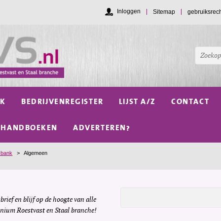
Inloggen
Sitemap
gebruiksrec
NK
BEDRIJVENREGISTER
LIJST A/Z
CONTACT
HANDBOEKEN
ADVERTEREN?
sbank
>
Algemeen
brief en blijf op de hoogte van alle
inium Roestvast en Staal branche!