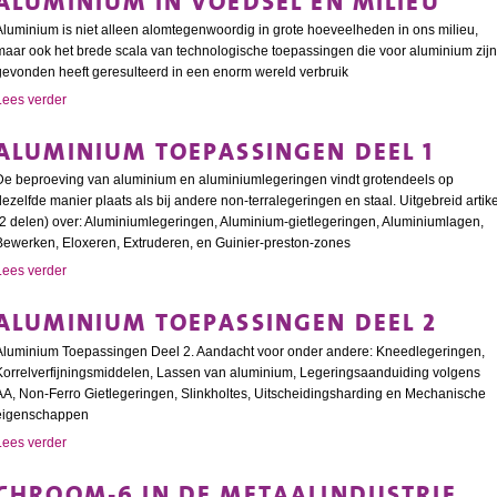
ALUMINIUM IN VOEDSEL EN MILIEU
Aluminium is niet alleen alomtegenwoordig in grote hoeveelheden in ons milieu,
maar ook het brede scala van technologische toepassingen die voor aluminium zijn
gevonden heeft geresulteerd in een enorm wereld verbruik
Lees verder
ALUMINIUM TOEPASSINGEN DEEL 1
De beproeving van aluminium en aluminiumlegeringen vindt grotendeels op
dezelfde manier plaats als bij andere non-terralegeringen en staal. Uitgebreid artike
(2 delen) over: Aluminiumlegeringen, Aluminium-gietlegeringen, Aluminiumlagen,
Bewerken, Eloxeren, Extruderen, en Guinier-preston-zones
Lees verder
ALUMINIUM TOEPASSINGEN DEEL 2
Aluminium Toepassingen Deel 2. Aandacht voor onder andere: Kneedlegeringen,
Korrelverfijningsmiddelen, Lassen van aluminium, Legeringsaanduiding volgens
AA, Non-Ferro Gietlegeringen, Slinkholtes, Uitscheidingsharding en Mechanische
eigenschappen
Lees verder
CHROOM-6 IN DE METAALINDUSTRIE