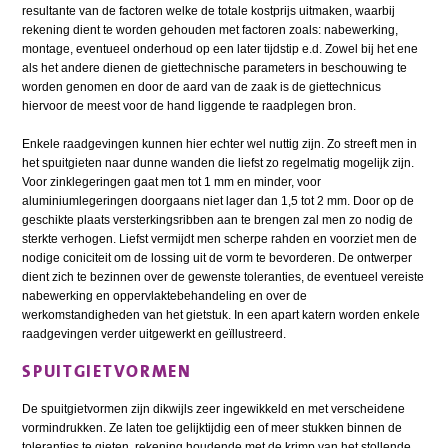
resultante van de factoren welke de totale kostprijs uitmaken, waarbij
rekening dient te worden gehouden met factoren zoals: nabewerking,
montage, eventueel onderhoud op een later tijdstip e.d. Zowel bij het ene
als het andere dienen de giettechnische parameters in beschouwing te
worden genomen en door de aard van de zaak is de giettechnicus
hiervoor de meest voor de hand liggende te raadplegen bron.
Enkele raadgevingen kunnen hier echter wel nuttig zijn. Zo streeft men in
het spuitgieten naar dunne wanden die liefst zo regelmatig mogelijk zijn.
Voor zinklegeringen gaat men tot 1 mm en minder, voor
aluminiumlegeringen doorgaans niet lager dan 1,5 tot 2 mm. Door op de
geschikte plaats versterkingsribben aan te brengen zal men zo nodig de
sterkte verhogen. Liefst vermijdt men scherpe rahden en voorziet men de
nodige coniciteit om de lossing uit de vorm te bevorderen. De ontwerper
dient zich te bezinnen over de gewenste toleranties, de eventueel vereiste
nabewerking en oppervlaktebehandeling en over de
werkomstandigheden van het gietstuk. In een apart katern worden enkele
raadgevingen verder uitgewerkt en geïllustreerd.
SPUITGIETVORMEN
De spuitgietvormen zijn dikwijls zeer ingewikkeld en met verscheidene
vormindrukken. Ze laten toe gelijktijdig een of meer stukken binnen de
toleranties te gieten, rekening houdende met de krimp van het stollende