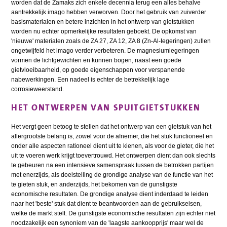
worden dat de Zamaks zich enkele decennia terug een alles behalve
aantrekkelijk imago hebben verworven. Door het gebruik van zuiverder
basismaterialen en betere inzichten in het ontwerp van gietstukken
worden nu echter opmerkelijke resultaten geboekt. De opkomst van
'nieuwe' materialen zoals de ZA 27, ZA 12, ZA 8 (Zn-Al-Iegeringen) zullen
ongetwijfeld het imago verder verbeteren. De magnesiumlegeringen
vormen de lichtgewichten en kunnen bogen, naast een goede
gietvloeibaarheid, op goede eigenschappen voor verspanende
nabewerkingen. Een nadeel is echter de betrekkelijk lage
corrosieweerstand.
HET ONTWERPEN VAN SPUITGIETSTUKKEN
Het vergt geen betoog te stellen dat het ontwerp van een gietstuk van het
allergrootste belang is, zowel voor de afnemer, die het stuk functioneel en
onder alle aspecten rationeel dient uit te kienen, als voor de gieter, die het
uit te voeren werk krijgt toevertrouwd. Het ontwerpen dient dan ook slechts
te gebeuren na een intensieve samenspraak tussen de betrokken partijen
met enerzijds, als doelstelling de grondige analyse van de functie van het
te gieten stuk, en anderzijds, het bekomen van de gunstigste
economische resultaten. De grondige analyse dient inderdaad te leiden
naar het 'beste' stuk dat dient te beantwoorden aan de gebruikseisen,
welke de markt stelt. De gunstigste economische resultaten zijn echter niet
noodzakelijk een synoniem van de 'laagste aankoopprijs' maar wel de