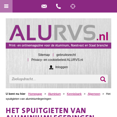
Sitemap
gebruiksrecht
Privacy- en cookiebeleid ALURVS.nl
Inloggen
U bent nu hier
Homepage
>
Aluminium
>
Kennisbank
>
Algemeen
>
Het
spuitgieten van aluminiumlegeringen
HET SPUITGIETEN VAN