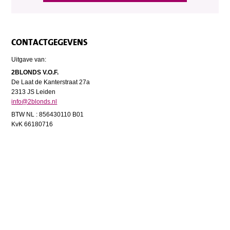
CONTACTGEGEVENS
Uitgave van:
2BLONDS V.O.F.
De Laat de Kanterstraat 27a
2313 JS Leiden
info@2blonds.nl
BTW NL : 856430110 B01
KvK 66180716