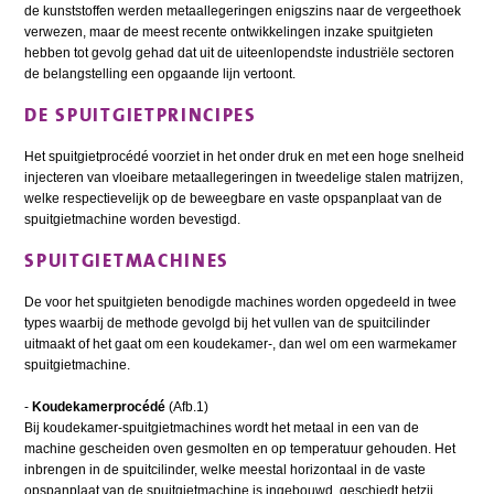
de kunststoffen werden metaallegeringen enigszins naar de vergeethoek
verwezen, maar de meest recente ontwikkelingen inzake spuitgieten
hebben tot gevolg gehad dat uit de uiteenlopendste industriële sectoren
de belangstelling een opgaande lijn vertoont.
DE SPUITGIETPRINCIPES
Het spuitgietprocédé voorziet in het onder druk en met een hoge snelheid
injecteren van vloeibare metaallegeringen in tweedelige stalen matrijzen,
welke respectievelijk op de beweegbare en vaste opspanplaat van de
spuitgietmachine worden bevestigd.
SPUITGIETMACHINES
De voor het spuitgieten benodigde machines worden opgedeeld in twee
types waarbij de methode gevolgd bij het vullen van de spuitcilinder
uitmaakt of het gaat om een koudekamer-, dan wel om een warmekamer
spuitgietmachine.
-
Koudekamerprocédé
(Afb.1)
Bij koudekamer-spuitgietmachines wordt het metaal in een van de
machine gescheiden oven gesmolten en op temperatuur gehouden. Het
inbrengen in de spuitcilinder, welke meestal horizontaal in de vaste
opspanplaat van de spuitgietmachine is ingebouwd, geschiedt hetzij