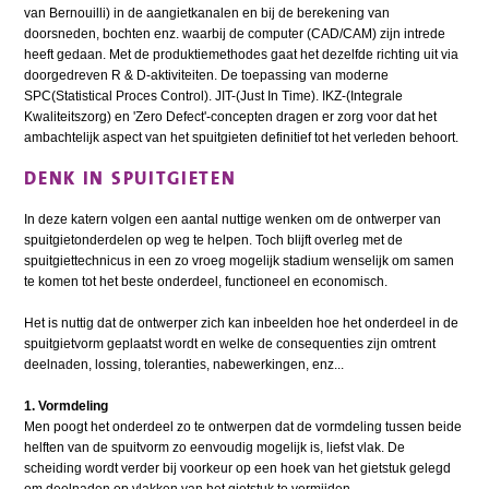
van Bernouilli) in de aangietkanalen en bij de berekening van
doorsneden, bochten enz. waarbij de computer (CAD/CAM) zijn intrede
heeft gedaan. Met de produktiemethodes gaat het dezelfde richting uit via
doorgedreven R & D-aktiviteiten. De toepassing van moderne
SPC(Statistical Proces Control). JIT-(Just In Time). IKZ-(Integrale
Kwaliteitszorg) en 'Zero Defect'-concepten dragen er zorg voor dat het
ambachtelijk aspect van het spuitgieten definitief tot het verleden behoort.
DENK IN SPUITGIETEN
In deze katern volgen een aantal nuttige wenken om de ontwerper van
spuitgietonderdelen op weg te helpen. Toch blijft overleg met de
spuitgiettechnicus in een zo vroeg mogelijk stadium wenselijk om samen
te komen tot het beste onderdeel, functioneel en economisch.
Het is nuttig dat de ontwerper zich kan inbeelden hoe het onderdeel in de
spuitgietvorm geplaatst wordt en welke de consequenties zijn omtrent
deelnaden, lossing, toleranties, nabewerkingen, enz...
1. Vormdeling
Men poogt het onderdeel zo te ontwerpen dat de vormdeling tussen beide
helften van de spuitvorm zo eenvoudig mogelijk is, liefst vlak. De
scheiding wordt verder bij voorkeur op een hoek van het gietstuk gelegd
om deelnaden op vlakken van het gietstuk te vermijden.