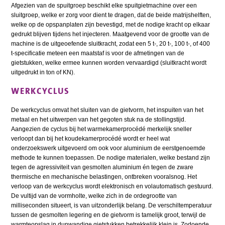
Afgezien van de spuitgroep beschikt elke spuitgietmachine over een
sluitgroep, welke er zorg voor dient te dragen, dat de beide matrijshelften,
welke op de opspanplaten zijn bevestigd, met de nodige kracht op elkaar
gedrukt blijven tijdens het injecteren. Maatgevend voor de grootte van de
machine is de uitgeoefende sluitkracht, zodat een 5 t-, 20 t-, 100 t-, of 400
t-specificatie meteen een maatstaf is voor de afmetingen van de
gietstukken, welke ermee kunnen worden vervaardigd (sluitkracht wordt
uitgedrukt in ton of KN).
WERKCYCLUS
De werkcyclus omvat het sluiten van de gietvorm, het inspuiten van het
metaal en het uitwerpen van het gegoten stuk na de stollingstijd.
Aangezien de cyclus bij het warmekamerprocédé merkelijk sneller
verloopt dan bij het koudekamerprocédé wordt er heel wat
onderzoekswerk uitgevoerd om ook voor aluminium de eerstgenoemde
methode te kunnen toepassen. De nodige materialen, welke bestand zijn
tegen de agressiviteit van gesmolten aluminium én tegen de zware
thermische en mechanische belastingen, ontbreken vooralsnog. Het
verloop van de werkcyclus wordt elektronisch en volautomatisch gestuurd.
De vultijd van de vormholte, welke zich in de ordegrootte van
milliseconden situeert, is van uitzonderlijk belang. De verschiltemperatuur
tussen de gesmolten legering en de gietvorm is tamelijk groot, terwijl de
warmteopslag in dunwandige gietstukken betrekkelijk klein is. Zodoende