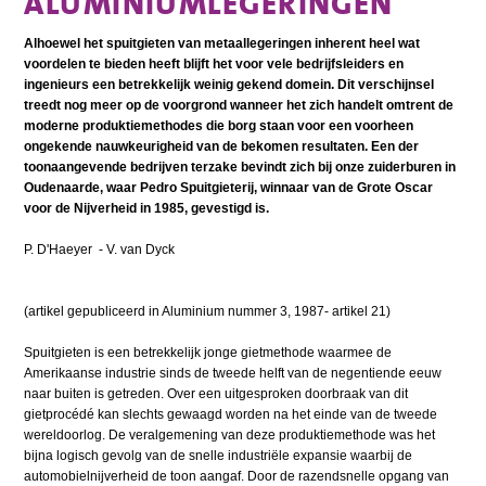
ALUMINIUMLEGERINGEN
Alhoewel het spuitgieten van metaallegeringen inherent heel wat
voordelen te bieden heeft blijft het voor vele bedrijfsleiders en
ingenieurs een betrekkelijk weinig gekend domein. Dit verschijnsel
treedt nog meer op de voorgrond wanneer het zich handelt omtrent de
moderne produktiemethodes die borg staan voor een voorheen
ongekende nauwkeurigheid van de bekomen resultaten. Een der
toonaangevende bedrijven terzake bevindt zich bij onze zuiderburen in
Oudenaarde, waar Pedro Spuitgieterij, winnaar van de Grote Oscar
voor de Nijverheid in 1985, gevestigd is.
P. D'Haeyer - V. van Dyck
(artikel gepubliceerd in Aluminium nummer 3, 1987- artikel 21)
Spuitgieten is een betrekkelijk jonge gietmethode waarmee de
Amerikaanse industrie sinds de tweede helft van de negentiende eeuw
naar buiten is getreden. Over een uitgesproken doorbraak van dit
gietprocédé kan slechts gewaagd worden na het einde van de tweede
wereldoorlog. De veralgemening van deze produktiemethode was het
bijna logisch gevolg van de snelle industriële expansie waarbij de
automobielnijverheid de toon aangaf. Door de razendsnelle opgang van