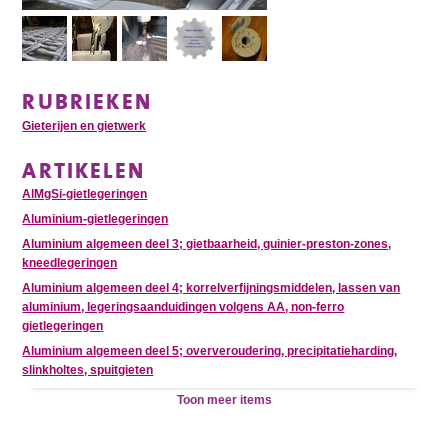
RUBRIEKEN
Gieterijen en gietwerk
ARTIKELEN
AlMgSi-gietlegeringen
Aluminium-gietlegeringen
Aluminium algemeen deel 3; gietbaarheid, guinier-preston-zones,
kneedlegeringen
Aluminium algemeen deel 4; korrelverfijningsmiddelen, lassen van
aluminium, legeringsaanduidingen volgens AA, non-ferro
gietlegeringen
Aluminium algemeen deel 5; oververoudering, precipitatieharding,
slinkholtes, spuitgieten
Toon meer items