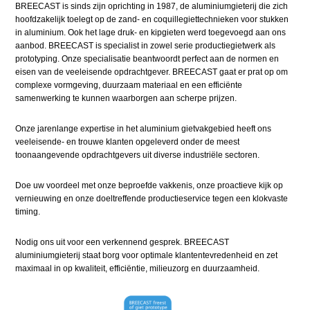
BREECAST is sinds zijn oprichting in 1987, de aluminiumgieterij die zich
hoofdzakelijk toelegt op de zand- en coquillegiettechnieken voor stukken
in aluminium. Ook het lage druk- en kipgieten werd toegevoegd aan ons
aanbod. BREECAST is specialist in zowel serie productiegietwerk als
prototyping. Onze specialisatie beantwoordt perfect aan de normen en
eisen van de veeleisende opdrachtgever. BREECAST gaat er prat op om
complexe vormgeving, duurzaam materiaal en een efficiënte
samenwerking te kunnen waarborgen aan scherpe prijzen.
Onze jarenlange expertise in het aluminium gietvakgebied heeft ons
veeleisende- en trouwe klanten opgeleverd onder de meest
toonaangevende opdrachtgevers uit diverse industriële sectoren.
Doe uw voordeel met onze beproefde vakkenis, onze proactieve kijk op
vernieuwing en onze doeltreffende productieservice tegen een klokvaste
timing.
Nodig ons uit voor een verkennend gesprek. BREECAST
aluminiumgieterij staat borg voor optimale klantentevredenheid en zet
maximaal in op kwaliteit, efficiëntie, milieuzorg en duurzaamheid.