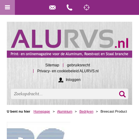
Sitemap
gebruiksrecht
Privacy- en cookiebeleid ALURVS.nl
Inloggen
U bent nu hier
Homepage
>
Aluminium
>
Bedrijven
>
Breecast Product