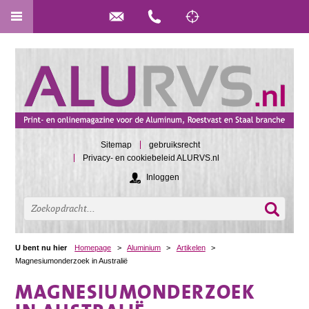
Sitemap
gebruiksrecht
Privacy- en cookiebeleid ALURVS.nl
Inloggen
U bent nu hier
Homepage
>
Aluminium
>
Artikelen
>
Magnesiumonderzoek in Australië
MAGNESIUMONDERZOEK