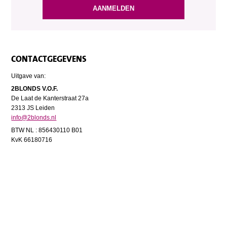
CONTACTGEGEVENS
Uitgave van:
2BLONDS V.O.F.
De Laat de Kanterstraat 27a
2313 JS Leiden
info@2blonds.nl
BTW NL : 856430110 B01
KvK 66180716