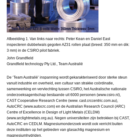
Afbeelding 1. Van links naar rechts: Peter Kean en Daniel East
inspecteren dubbelwals gegoten AZ31 rollen plaat (breed: 350 mm en dik:
3 mm) in de CSIRO pilot fabriek.
John Grandfield
Grandfield technology Pty Ltd., Team Australië
De ‘Team Australië’ inspanning wordt gekarakteriseerd door sterke steun
vanuit industrie en overheid, een cultuur van strakke coördinatie,
samenwerking en vervlechting tussen CSIRO, het Australische nationale
onderzoeksagentschap bestaande uit 6000 personen (www.csiro.nl),
CAST Cooperative Research Centre (www. cast.crccentric.com.au),
AutoCRC (www.autocrc.com) en de Australian Research Council (ARC)
Centre of Excellence in Design of Light Metals (CELDM)
(www.arclightmetals.org.au). Negen universiteiten zijn betrokken bij CAST,
AutoCRC en CEDLM. Magnesiumonderzoek wordt ook verricht buiten
deze instituten op het gebieden van glasachtig magnesium en
magnesiumhydriden.