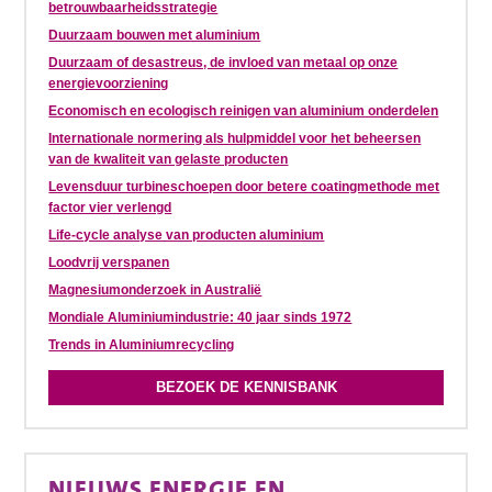
betrouwbaarheidsstrategie
Duurzaam bouwen met aluminium
Duurzaam of desastreus, de invloed van metaal op onze
energievoorziening
Economisch en ecologisch reinigen van aluminium onderdelen
Internationale normering als hulpmiddel voor het beheersen
van de kwaliteit van gelaste producten
Levensduur turbineschoepen door betere coatingmethode met
factor vier verlengd
Life-cycle analyse van producten aluminium
Loodvrij verspanen
Magnesiumonderzoek in Australië
Mondiale Aluminiumindustrie: 40 jaar sinds 1972
Trends in Aluminiumrecycling
BEZOEK DE KENNISBANK
NIEUWS ENERGIE EN