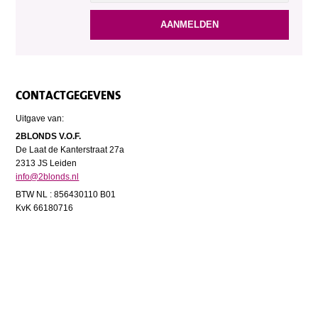
CONTACTGEGEVENS
Uitgave van:
2BLONDS V.O.F.
De Laat de Kanterstraat 27a
2313 JS Leiden
info@2blonds.nl
BTW NL : 856430110 B01
KvK 66180716