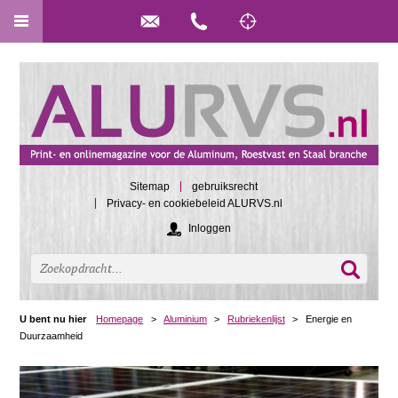
Sitemap
gebruiksrecht
Privacy- en cookiebeleid ALURVS.nl
Inloggen
U bent nu hier
Homepage
>
Aluminium
>
Rubriekenlijst
>
Energie en
Duurzaamheid