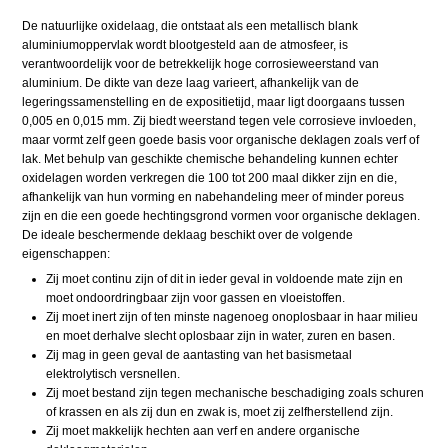
De natuurlijke oxidelaag, die ontstaat als een metallisch blank
aluminiumoppervlak wordt blootgesteld aan de atmosfeer, is
verantwoordelijk voor de betrekkelijk hoge corrosieweerstand van
aluminium. De dikte van deze laag varieert, afhankelijk van de
legeringssamenstelling en de expositietijd, maar ligt doorgaans tussen
0,005 en 0,015 mm. Zij biedt weerstand tegen vele corrosieve invloeden,
maar vormt zelf geen goede basis voor organische deklagen zoals verf of
lak. Met behulp van geschikte chemische behandeling kunnen echter
oxidelagen worden verkregen die 100 tot 200 maal dikker zijn en die,
afhankelijk van hun vorming en nabehandeling meer of minder poreus
zijn en die een goede hechtingsgrond vormen voor organische deklagen.
De ideale beschermende deklaag beschikt over de volgende
eigenschappen:
Zij moet continu zijn of dit in ieder geval in voldoende mate zijn en
moet ondoordringbaar zijn voor gassen en vloeistoffen.
Zij moet inert zijn of ten minste nagenoeg onoplosbaar in haar milieu
en moet derhalve slecht oplosbaar zijn in water, zuren en basen.
Zij mag in geen geval de aantasting van het basismetaal
elektrolytisch versnellen.
Zij moet bestand zijn tegen mechanische beschadiging zoals schuren
of krassen en als zij dun en zwak is, moet zij zelfherstellend zijn.
Zij moet makkelijk hechten aan verf en andere organische