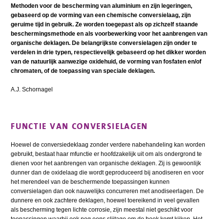
Methoden voor de bescherming van aluminium en zijn legeringen,
gebaseerd op de vorming van een chemische conversielaag, zijn
geruime tijd in gebruik. Ze worden toegepast als op zichzelf staande
beschermingsmethode en als voorbewerking voor het aanbrengen van
organische deklagen. De belangrijkste conversielagen zijn onder te
verdelen in drie typen, respectievelijk gebaseerd op het dikker worden
van de natuurlijk aanwezige oxidehuid, de vorming van fosfaten en/of
chromaten, of de toepassing van speciale deklagen.
A.J. Schornagel
FUNCTIE VAN CONVERSIELAGEN
Hoewel de conversiedeklaag zonder verdere nabehandeling kan worden
gebruikt, bestaat haar mfunctie er hoofdzakelijk uit om als ondergrond te
dienen voor het aanbrengen van organische deklagen. Zij is gewoonlijk
dunner dan de oxidelaag die wordt geproduceerd bij anodiseren en voor
het merendeel van de beschermende toepassingen kunnen
conversielagen dan ook nauwelijks concurreren met anodiseerlagen. De
dunnere en ook zachtere deklagen, hoewel toereikend in veel gevallen
als bescherming tegen lichte corrosie, zijn meestal niet geschikt voor
toepassingen waarbij ook nog eens slijtage om de hoek komt kijken. Het