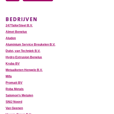
BEDRIJVEN
247TailorSteel B.V.
Almet Benelux
Aludon
Aluminium Service Breukelen B.V.
Dulst, van Techniek B.V.
Hydro Extrusion Benelux
Kruba BV
Metaalketen Hengelo B.V.
Mifa
Promatt BV
Roba Metals
Salomon’s Metalen
SNIJ Noord
Van Geenen