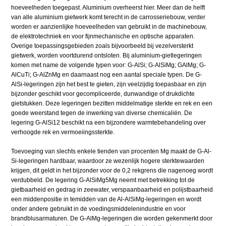
hoeveelheden toegepast. Aluminium overheerst hier. Meer dan de helft
van alle aluminium gietwerk komt terecht in de carrosseriebouw, verder
worden er aanzienlijke hoeveelheden van gebruikt in de machinebouw,
de elektrotechniek en voor fijnmechanische en optische apparaten.
Overige toepassingsgebieden zoals bijvoorbeeld bij vezelversterkt
gietwerk, worden voortdurend ontsloten. Bij aluminium-gietlegeringen
komen met name de volgende typen voor: G-AlSi; G-AlSiMg; GAlMg; G-
AlCuTi; G-AlZnMg en daarnaast nog een aantal speciale typen. De G-
AlSi-legeringen zijn het best te gieten, zijn veelzijdig toepasbaar en zijn
bijzonder geschikt voor gecompliceerde, dunwandige of drukdichte
gietstukken. Deze legeringen bezitten middelmatige sterkte en rek en een
goede weerstand tegen de inwerking van diverse chemicaliën. De
legering G-AlSi12 beschikt na een bijzondere warmtebehandeling over
verhoogde rek en vermoeiingssterkte.
Toevoeging van slechts enkele tienden van procenten Mg maakt de G-Al-
Si-legeringen hardbaar, waardoor ze wezenlijk hogere sterktewaarden
krijgen, dit geldt in het bijzonder voor de 0,2 rekgrens die nagenoeg wordt
verdubbeld. De legering G-AlSiMg5Mg neemt met betrekking tot de
gietbaarheid en gedrag in zeewater, verspaanbaarheid en polijstbaarheid
een middenpositie in temidden van de Al-AlSiMg-legeringen en wordt
onder andere gebruikt in de voedingsmiddelenindustrie en voor
brandblusarmaturen. De G-AlMg-legeringen die worden gekenmerkt door