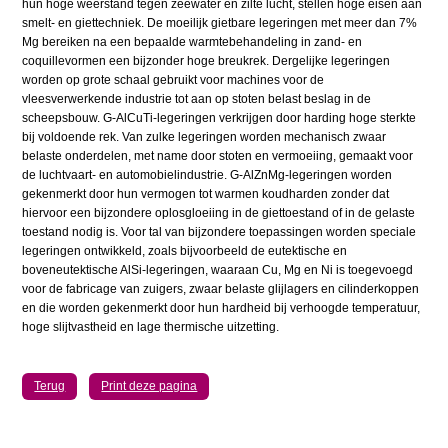
hun hoge weerstand tegen zeewater en zilte lucht, stellen hoge eisen aan
smelt- en giettechniek. De moeilijk gietbare legeringen met meer dan 7%
Mg bereiken na een bepaalde warmtebehandeling in zand- en
coquillevormen een bijzonder hoge breukrek. Dergelijke legeringen
worden op grote schaal gebruikt voor machines voor de
vleesverwerkende industrie tot aan op stoten belast beslag in de
scheepsbouw. G-AlCuTi-legeringen verkrijgen door harding hoge sterkte
bij voldoende rek. Van zulke legeringen worden mechanisch zwaar
belaste onderdelen, met name door stoten en vermoeiing, gemaakt voor
de luchtvaart- en automobielindustrie. G-AlZnMg-legeringen worden
gekenmerkt door hun vermogen tot warmen koudharden zonder dat
hiervoor een bijzondere oplosgloeiing in de giettoestand of in de gelaste
toestand nodig is. Voor tal van bijzondere toepassingen worden speciale
legeringen ontwikkeld, zoals bijvoorbeeld de eutektische en
boveneutektische AlSi-legeringen, waaraan Cu, Mg en Ni is toegevoegd
voor de fabricage van zuigers, zwaar belaste glijlagers en cilinderkoppen
en die worden gekenmerkt door hun hardheid bij verhoogde temperatuur,
hoge slijtvastheid en lage thermische uitzetting.
Terug
Print deze pagina