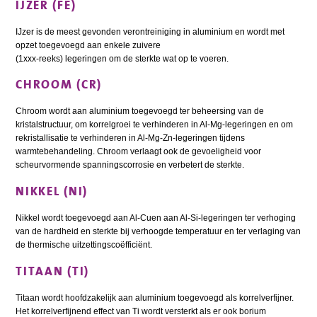
IJZER (FE)
IJzer is de meest gevonden verontreiniging in aluminium en wordt met
opzet toegevoegd aan enkele zuivere
(1xxx-reeks) legeringen om de sterkte wat op te voeren.
CHROOM (CR)
Chroom wordt aan aluminium toegevoegd ter beheersing van de
kristalstructuur, om korrelgroei te verhinderen in Al-Mg-legeringen en om
rekristallisatie te verhinderen in Al-Mg-Zn-legeringen tijdens
warmtebehandeling. Chroom verlaagt ook de gevoeligheid voor
scheurvormende spanningscorrosie en verbetert de sterkte.
NIKKEL (NI)
Nikkel wordt toegevoegd aan Al-Cuen aan Al-Si-legeringen ter verhoging
van de hardheid en sterkte bij verhoogde temperatuur en ter verlaging van
de thermische uitzettingscoëfficiënt.
TITAAN (TI)
Titaan wordt hoofdzakelijk aan aluminium toegevoegd als korrelverfijner.
Het korrelverfijnend effect van Ti wordt versterkt als er ook borium