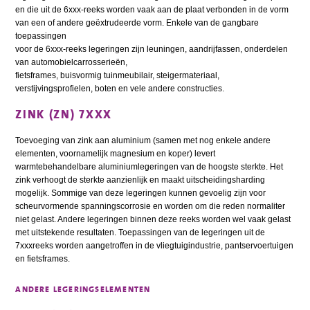
en die uit de 6xxx-reeks worden vaak aan de plaat verbonden in de vorm
van een of andere geëxtrudeerde vorm. Enkele van de gangbare
toepassingen
voor de 6xxx-reeks legeringen zijn leuningen, aandrijfassen, onderdelen
van automobielcarrosserieën,
fietsframes, buisvormig tuinmeubilair, steigermateriaal,
verstijvingsprofielen, boten en vele andere constructies.
ZINK (ZN) 7XXX
Toevoeging van zink aan aluminium (samen met nog enkele andere
elementen, voornamelijk magnesium en koper) levert
warmtebehandelbare aluminiumlegeringen van de hoogste sterkte. Het
zink verhoogt de sterkte aanzienlijk en maakt uitscheidingsharding
mogelijk. Sommige van deze legeringen kunnen gevoelig zijn voor
scheurvormende spanningscorrosie en worden om die reden normaliter
niet gelast. Andere legeringen binnen deze reeks worden wel vaak gelast
met uitstekende resultaten. Toepassingen van de legeringen uit de
7xxxreeks worden aangetroffen in de vliegtuigindustrie, pantservoertuigen
en fietsframes.
ANDERE LEGERINGSELEMENTEN