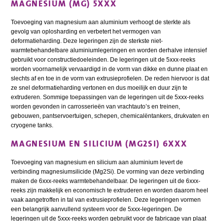
MAGNESIUM (MG) 5XXX
Toevoeging van magnesium aan aluminium verhoogt de sterkte als
gevolg van oplosharding en verbetert het vermogen van
deformatieharding. Deze legeringen zijn de sterkste niet-
warmtebehandelbare aluminiumlegeringen en worden derhalve intensief
gebruikt voor constructiedoeleinden. De legeringen uit de 5xxx-reeks
worden voornamelijk vervaardigd in de vorm van dikke en dunne plaat en
slechts af en toe in de vorm van extrusieprofielen. De reden hiervoor is dat
ze snel deformatieharding vertonen en dus moeilijk en duur zijn te
extruderen. Sommige toepassingen van de legeringen uit de 5xxx-reeks
worden gevonden in carrosserieën van vrachtauto’s en treinen,
gebouwen, pantservoertuigen, schepen, chemicalëntankers, drukvaten en
cryogene tanks.
MAGNESIUM EN SILICIUM (MG2SI) 6XXX
Toevoeging van magnesium en silicium aan aluminium levert de
verbinding magnesiumsilicide (Mg2Si). De vorming van deze verbinding
maken de 6xxx-reeks warmtebehandelbaar. De legeringen uit de 6xxx-
reeks zijn makkelijk en economisch te extruderen en worden daarom heel
vaak aangetroffen in tal van extrusieprofielen. Deze legeringen vormen
een belangrijk aanvullend systeem voor de 5xxx-legeringen. De
legeringen uit de 5xxx-reeks worden gebruikt voor de fabricage van plaat