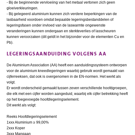
- Bij de beginnende vervloeiing van het metaal vertonen zich geen
gloeiverkleuringen.
- Bij gelegeerd aluminium kunnen zich verdere beperkingen van de
lasbaarheid voordoen omdat bepaalde legeringsbestanddelen of
legeringsfasen onder invloed van de laswarmte ongewenste
veranderingen kunnen ondergaan en sterkteverlies of lasscheuren
kunnen veroorzaken (dit geldt in het bijzonder voor de elementen Cu en
Pb).
LEGERINGSAANDUIDING VOLGENS AA
De Aluminium Association (AA) heeft een aanduidingssysteem ontworpen
voor de aluminium kneedlegeringen waarbij gebruik wordt gemaakt van
cijferreeksen, dat ook is overgenomen in de EN-normen. Het werkt als
volgt.
Er wordt onderscheid gemaakt tussen zeven verschillende hoofdgroepen,
die elk met een cijfer worden aangeduid, waarbij elk cijfer betrekking heeft
op het toegevoegde hoofdlegeringselement.
Dit werkt als volgt:
Reeks Hoofdlegeringselement
1xxx Aluminium ≥ 99,00%
2xxx Koper
3xxx Mangaan