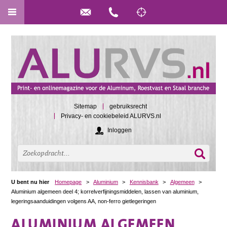
Sitemap
gebruiksrecht
Privacy- en cookiebeleid ALURVS.nl
Inloggen
U bent nu hier
Homepage
>
Aluminium
>
Kennisbank
>
Algemeen
>
Aluminium algemeen deel 4; korrelverfijningsmiddelen, lassen van aluminium,
legeringsaanduidingen volgens AA, non-ferro gietlegeringen
ALUMINIUM ALGEMEEN