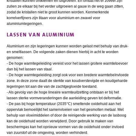
kristallen kunnen ontkiemen en uitgroeien. En omdat het er zoveel zijn
zullen ze elkaar bij het verder uitgroeien al gauw in de weg gaan zitten,
zodat de kristallen niet te groot kunnen worden. Kenmerkende
korrelverfijners zijn titaan voor aluminium en zwavel voor
aluminiumlegeringen.
LASSEN VAN ALUMINIUM
Aluminium en zijn legeringen kunnen worden gelast met behulp van druk-
en smeltlassen. De volgende zaken dienen hierbij in acht te worden
genomen:
- De hoge warmtegeleiding vereist voor het lassen grotere warmtetoevoer
dan bij het lassen van staal.
- De hoge warmtegeleiding zorgt ook voor een bredere warmtebeïnvloede
zone. In deze zone daalt de sterkte van koudverstevigde en koudgeharde
legeringen tot aan die van de zachtgegloeide toestand.
- Als gevolg van de hoge lineaire warmteuitzetting ontstaan er bij het
lassen sterke vormveranderingen die aanleiding geven tot deformatie.
- De pas bij hoge temperatuur (2035°C) smeltende oxidehuid aan het
oppervlak bemoeilijkt het samenvloeien van het gesmolten metaal. Met
behulp van vloeimiddelen of door de reinigende werking van de lasboog
kan de oxidehuid worden verwijderd. Door gebruik te maken van
beschermgas kan het opnieuw vormen van de oxidehuid onder invloed
van zuurstof uit de omgeving, worden verhinderd.