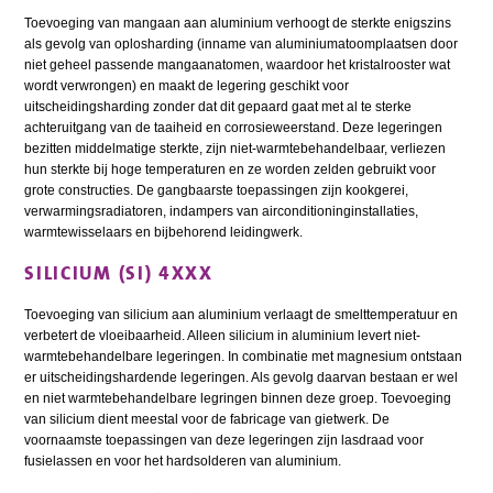
Toevoeging van mangaan aan aluminium verhoogt de sterkte enigszins
als gevolg van oplosharding (inname van aluminiumatoomplaatsen door
niet geheel passende mangaanatomen, waardoor het kristalrooster wat
wordt verwrongen) en maakt de legering geschikt voor
uitscheidingsharding zonder dat dit gepaard gaat met al te sterke
achteruitgang van de taaiheid en corrosieweerstand. Deze legeringen
bezitten middelmatige sterkte, zijn niet-warmtebehandelbaar, verliezen
hun sterkte bij hoge temperaturen en ze worden zelden gebruikt voor
grote constructies. De gangbaarste toepassingen zijn kookgerei,
verwarmingsradiatoren, indampers van airconditioninginstallaties,
warmtewisselaars en bijbehorend leidingwerk.
SILICIUM (SI) 4XXX
Toevoeging van silicium aan aluminium verlaagt de smelttemperatuur en
verbetert de vloeibaarheid. Alleen silicium in aluminium levert niet-
warmtebehandelbare legeringen. In combinatie met magnesium ontstaan
er uitscheidingshardende legeringen. Als gevolg daarvan bestaan er wel
en niet warmtebehandelbare legringen binnen deze groep. Toevoeging
van silicium dient meestal voor de fabricage van gietwerk. De
voornaamste toepassingen van deze legeringen zijn lasdraad voor
fusielassen en voor het hardsolderen van aluminium.