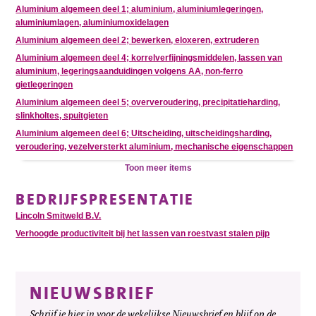
Aluminium algemeen deel 1; aluminium, aluminiumlegeringen,
aluminiumlagen, aluminiumoxidelagen
Aluminium algemeen deel 2; bewerken, eloxeren, extruderen
Aluminium algemeen deel 4; korrelverfijningsmiddelen, lassen van
aluminium, legeringsaanduidingen volgens AA, non-ferro
gietlegeringen
Aluminium algemeen deel 5; oververoudering, precipitatieharding,
slinkholtes, spuitgieten
Aluminium algemeen deel 6; Uitscheiding, uitscheidingsharding,
veroudering, vezelversterkt aluminium, mechanische eigenschappen
Toon meer items
BEDRIJFSPRESENTATIE
Lincoln Smitweld B.V.
Verhoogde productiviteit bij het lassen van roestvast stalen pijp
NIEUWSBRIEF
Schrijf je hier in voor de wekelijkse Nieuwsbrief en blijf op de