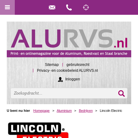
Sitemap
gebruiksrecht
Privacy- en cookiebeleid ALURVS.nl
Inloggen
U bent nu hier
Homepage
>
Aluminium
>
Bedrijven
>
Lincoln Electric