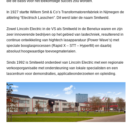
die de basis voor het toekomstige succes zou worden.
In 1927 startte Willem Smit & Co’s Transformatorenfabriek in Nijmegen de
afdeling “Electrisch Lasschen”. Dit werd later de naam Smitweld.
Zowel Lincoln Electric in de VS als Smitweld in de Benelux waren en zijn
zeer innoverende bedrijven op het gebied van lastechniek, resulterend in
continue ontwikkeling van hightech lasapparatuur (Power Wave’s) met
speciale booglasprocessen (Rapid X – STT – Hyperfill) en daarbij
absoluut hoogwaardige toevoegmaterialen.
Sinds 1992 is Smitweld onderdeel van Lincoln Electric met een regionale
verkooporganisatie met ondersteuning van lokale specialisten en een
lascentrum voor demonstraties, applicatieonderzoeken en opleiding.