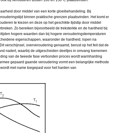
rheid door middel van een korte gloeibehandeling. Bij
ouderingstijd binnen praktische grenzen plaatsvinden. Het komt er
ouderen te kiezen en deze op het geschikte tijdstip door middel
breken. Zo bereiken bijvoorbeeld de treksterkte en de hardheid bij
eitijden hogere waarden dan bij hogere verouderingstemperaturen
Verscheidene eigenschappen, waaronder de hardheid, lopen na
t verschijnsel, oververoudering genaamd, berust op het feit dat de
tand nadert, waarbij de uitgescheiden deeltjes in omvang toenemen
eiding van de tweede fase verbonden proces wordt warmharding
armee gepaard gaande veroudering vormt een belangrijke methode
n wordt met name toegepast voor het harden van