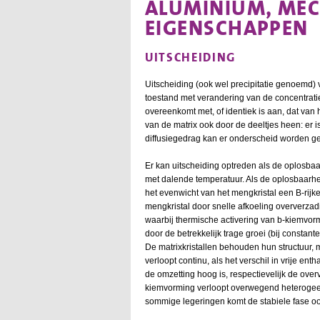
ALUMINIUM, ME
EIGENSCHAPPEN
UITSCHEIDING
Uitscheiding (ook wel precipitatie genoemd) 
toestand met verandering van de concentratie 
overeenkomt met, of identiek is aan, dat van
van de matrix ook door de deeltjes heen: er 
diffusiegedrag kan er onderscheid worden g
Er kan uitscheiding optreden als de oplosba
met dalende temperatuur. Als de oplosbaarhe
het evenwicht van het mengkristal een B-rijke
mengkristal door snelle afkoeling oververza
waarbij thermische activering van b-kiemvor
door de betrekkelijk trage groei (bij constant
De matrixkristallen behouden hun structuur, 
verloopt continu, als het verschil in vrije e
de omzetting hoog is, respectievelijk de over
kiemvorming verloopt overwegend heterogeen
sommige legeringen komt de stabiele fase ook