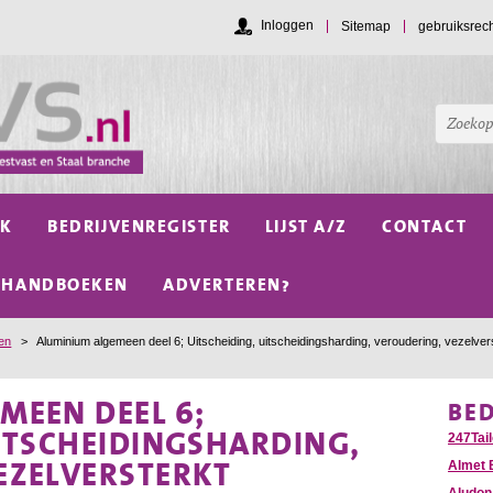
Inloggen
Sitemap
gebruiksrec
NK
BEDRIJVENREGISTER
LIJST A/Z
CONTACT
HANDBOEKEN
ADVERTEREN?
len
>
Aluminium algemeen deel 6; Uitscheiding, uitscheidingsharding, veroudering, vezelv
MEEN DEEL 6;
BE
UITSCHEIDINGSHARDING,
247Tail
EZELVERSTERKT
Almet 