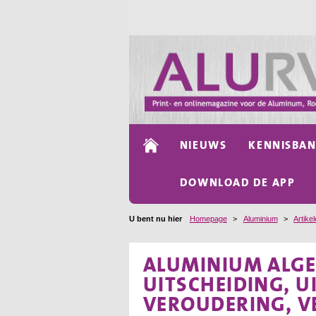
NIEUWS
KENNISBA
DOWNLOAD DE APP
U bent nu hier
Homepage
>
Aluminium
>
Artike
ALUMINIUM ALGE
UITSCHEIDING, 
VEROUDERING, V