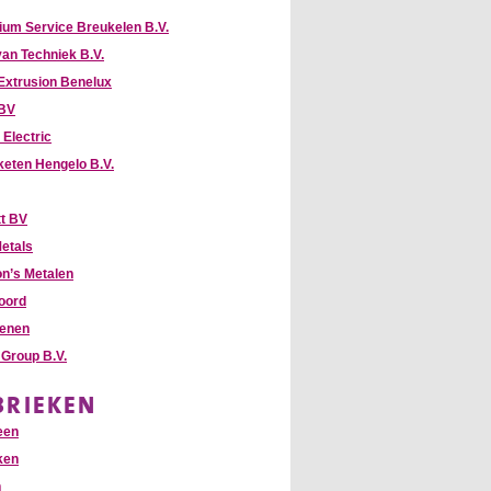
ium Service Breukelen B.V.
van Techniek B.V.
Extrusion Benelux
 BV
 Electric
keten Hengelo B.V.
t BV
etals
n’s Metalen
oord
enen
Group B.V.
BRIEKEN
een
ken
n