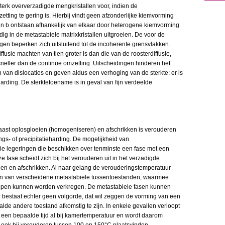
sterk oververzadigde mengkristallen voor, indien de
ting te gering is. Hierbij vindt geen afzonderlijke kiemvorming
en b ontstaan afhankelijk van elkaar door heterogene kiemvorming
ig in de metastabiele matrixkristallen uitgroeien. De voor de
en beperken zich uitsluitend tot de incoherente grensvlakken.
ffusie machten van tien groter is dan die van de roosterdiffusie,
sneller dan de continue omzetting. Uitscheidingen hinderen het
 van dislocaties en geven aldus een verhoging van de sterkte: er is
harding. De sterktetoename is in geval van fijn verdeelde
aast oplosgloeien (homogeniseren) en afschrikken is verouderen
ngs- of precipitatieharding. De mogelijkheid van
die legeringen die beschikken over tenminste een fase met een
 fase scheidt zich bij het verouderen uit in het verzadigde
eien en afschrikken. Al naar gelang de verouderingstemperatuur
en van verscheidene metastabiele tussentoestanden, waarmee
pen kunnen worden verkregen. De metastabiele fasen kunnen
r bestaat echter geen volgorde, dat wil zeggen de vorming van een
alde andere toestand afkomstig te zijn. In enkele gevallen verloopt
een bepaalde tijd al bij kamertemperatuur en wordt daarom
ook bij verouderen tussen 100 en 150°C plaatsvinden.