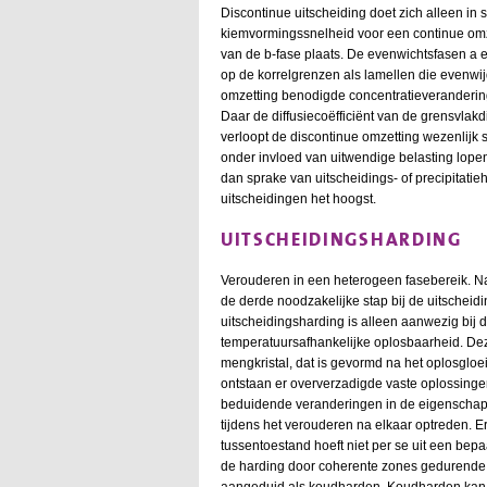
Discontinue uitscheiding doet zich alleen in 
kiemvormingssnelheid voor een continue omzet
van de b-fase plaats. De evenwichtsfasen a 
op de korrelgrenzen als lamellen die evenwijd
omzetting benodigde concentratieverandering
Daar de diffusiecoëfficiënt van de grensvlakdi
verloopt de discontinue omzetting wezenlijk 
onder invloed van uitwendige belasting lopen
dan sprake van uitscheidings- of precipitatie
uitscheidingen het hoogst.
UITSCHEIDINGSHARDING
Verouderen in een heterogeen fasebereik. N
de derde noodzakelijke stap bij de uitscheidi
uitscheidingsharding is alleen aanwezig bij 
temperatuursafhankelijke oplosbaarheid. Deze
mengkristal, dat is gevormd na het oplosglo
ontstaan er oververzadigde vaste oplossing
beduidende veranderingen in de eigenschap
tijdens het verouderen na elkaar optreden. E
tussentoestand hoeft niet per se uit een bepa
de harding door coherente zones gedurende 
aangeduid als koudharden. Koudharden kan 