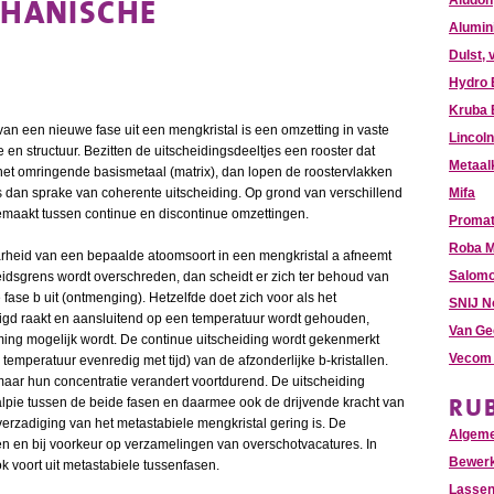
CHANISCHE
Aludon
Alumin
Dulst, 
Hydro 
Kruba
van een nieuwe fase uit een mengkristal is een omzetting in vaste
Lincoln
en structuur. Bezitten de uitscheidingsdeeltjes een rooster dat
Metaal
 het omringende basismetaal (matrix), dan lopen de roostervlakken
is dan sprake van coherente uitscheiding. Op grond van verschillend
Mifa
emaakt tussen continue en discontinue omzettingen.
Promat
Roba M
arheid van een bepaalde atoomsoort in een mengkristal a afneemt
Salomo
idsgrens wordt overschreden, dan scheidt er zich ter behoud van
 fase b uit (ontmenging). Hetzelfde doet zich voor als het
SNIJ N
digd raakt en aansluitend op een temperatuur wordt gehouden,
Van Ge
ming mogelijk wordt. De continue uitscheiding wordt gekenmerkt
Vecom 
e temperatuur evenredig met tijd) van de afzonderlijke b-kristallen.
maar hun concentratie verandert voortdurend. De uitscheiding
RU
nthalpie tussen de beide fasen en daarmee ook de drijvende kracht van
verzadiging van het metastabiele mengkristal gering is. De
Algem
 en bij voorkeur op verzamelingen van overschotvacatures. In
Bewer
 voort uit metastabiele tussenfasen.
Lasse