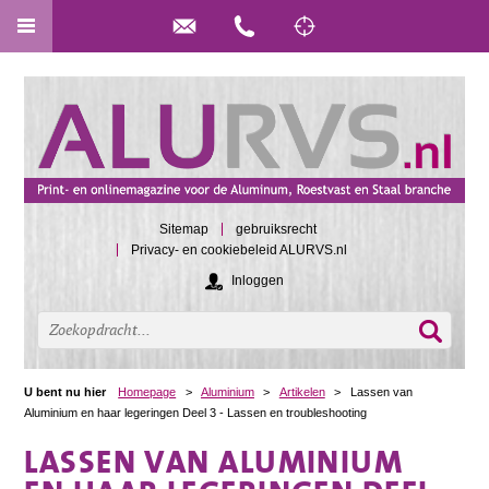
Sitemap
gebruiksrecht
Privacy- en cookiebeleid ALURVS.nl
Inloggen
U bent nu hier
Homepage
>
Aluminium
>
Artikelen
>
Lassen van
Aluminium en haar legeringen Deel 3 - Lassen en troubleshooting
LASSEN VAN ALUMINIUM