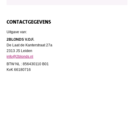
CONTACTGEGEVENS
Uitgave van:
2BLONDS V.O.F.
De Laat de Kanterstraat 27a
2313 JS Leiden
info@2blonds.nl
BTW NL : 856430110 B01
KvK 66180716