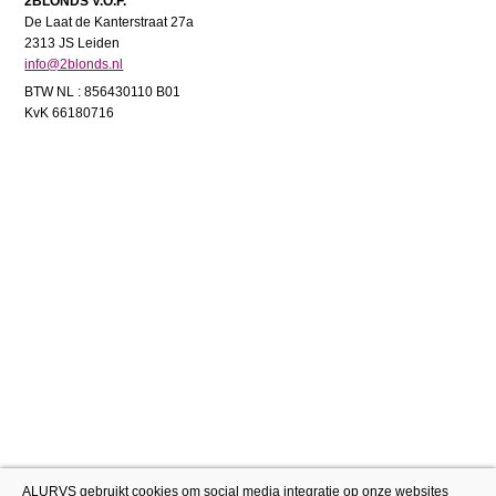
2BLONDS V.O.F.
De Laat de Kanterstraat 27a
2313 JS Leiden
info@2blonds.nl
BTW NL : 856430110 B01
KvK 66180716
ALURVS gebruikt cookies om social media integratie op onze websites