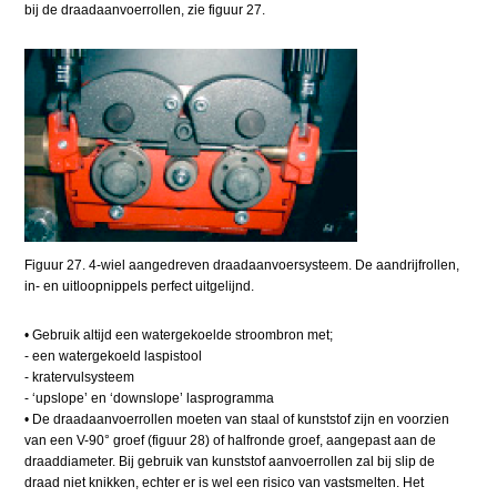
bij de draadaanvoerrollen, zie figuur 27.
Figuur 27. 4-wiel aangedreven draadaanvoersysteem. De aandrijfrollen,
in- en uitloopnippels perfect uitgelijnd.
• Gebruik altijd een watergekoelde stroombron met;
- een watergekoeld laspistool
- kratervulsysteem
- ‘upslope’ en ‘downslope’ lasprogramma
• De draadaanvoerrollen moeten van staal of kunststof zijn en voorzien
van een V-90° groef (figuur 28) of halfronde groef, aangepast aan de
draaddiameter. Bij gebruik van kunststof aanvoerrollen zal bij slip de
draad niet knikken, echter er is wel een risico van vastsmelten. Het