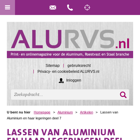
Sitemap
gebruiksrecht
Privacy- en cookiebeleid ALURVS.nl
Inloggen
U bent nu hier
Homepage
>
Aluminium
>
Artikelen
>
Lassen van
Aluminium en haar legeringen deel 7
LASSEN VAN ALUMINIUM