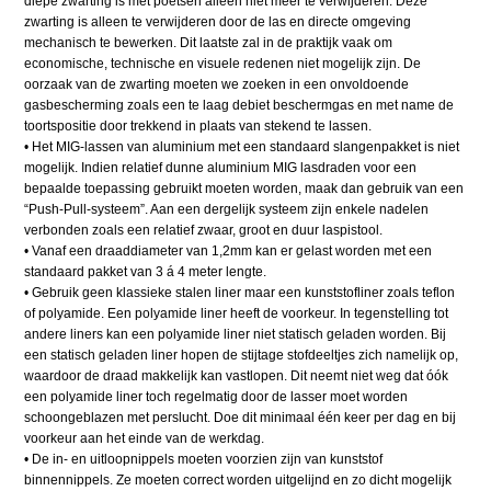
diepe zwarting is met poetsen alleen niet meer te verwijderen. Deze
zwarting is alleen te verwijderen door de las en directe omgeving
mechanisch te bewerken. Dit laatste zal in de praktijk vaak om
economische, technische en visuele redenen niet mogelijk zijn. De
oorzaak van de zwarting moeten we zoeken in een onvoldoende
gasbescherming zoals een te laag debiet beschermgas en met name de
toortspositie door trekkend in plaats van stekend te lassen.
• Het MIG-lassen van aluminium met een standaard slangenpakket is niet
mogelijk. Indien relatief dunne aluminium MIG lasdraden voor een
bepaalde toepassing gebruikt moeten worden, maak dan gebruik van een
“Push-Pull-systeem”. Aan een dergelijk systeem zijn enkele nadelen
verbonden zoals een relatief zwaar, groot en duur laspistool.
• Vanaf een draaddiameter van 1,2mm kan er gelast worden met een
standaard pakket van 3 á 4 meter lengte.
• Gebruik geen klassieke stalen liner maar een kunststofliner zoals teflon
of polyamide. Een polyamide liner heeft de voorkeur. In tegenstelling tot
andere liners kan een polyamide liner niet statisch geladen worden. Bij
een statisch geladen liner hopen de stijtage stofdeeltjes zich namelijk op,
waardoor de draad makkelijk kan vastlopen. Dit neemt niet weg dat óók
een polyamide liner toch regelmatig door de lasser moet worden
schoongeblazen met perslucht. Doe dit minimaal één keer per dag en bij
voorkeur aan het einde van de werkdag.
• De in- en uitloopnippels moeten voorzien zijn van kunststof
binnennippels. Ze moeten correct worden uitgelijnd en zo dicht mogelijk