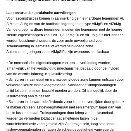
Lasconstructies, praktische aanwijzingen
Voor lasconstructies komen in aanmerking de niet-hardbare legeringen Al,
AlMn en AlMg en van de hardbare legeringen de type AlMgSi en AlZnMg.
Van de groep hardbare legeringen moeten die legeringen met de hogere
sterkte-eigenschappen zoals AlCu, AlZnMgCu en AlCuMg als niet lasbaar
worden beschouwd wegens de zeer grote gevoeligheid voor
scheurvorming in lasmetaal of warmtebeïnvloede zone.
Automatenlegeringen zoals AlMgSiPb zijn eveneens niet lasbaar.
• De mechanische eigenschappen van een lasverbinding worden,
afhankelijk van het verstevigingsmechanisme, bepaald door de invloed
van de warmte-inbreng, c.q. lasuitvoering.
• Scheuren in lasmetaal en warmtebeïnvloede zone kunnen ontstaan door
verkeerde keuze lastoevoegmateriaal. Vandaar dat krimpspanningen
altijd tot een minimum beperkt moeten worden. Dit is mogelijk door de
lasuitvoering aan te passen.
• Scheuren in de warmtebeïnvloede zone kan men vermijden door gebruik
te maken van een lastoevoegmateriaal met een smeltpunt lager dan van
het te lassen metaal. Trekspanningen door krimp van het lasmetaal
worden zo vermeden totdat de laagsmeltende fasen in de
warmtebeïnvloede zone gestold zijn. Anders gesteld, laag smeltende
lastoevoegmaterialen verlagen de scheurgevoeligheid vanwege de