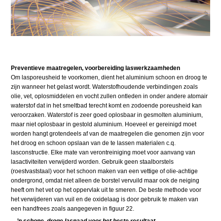
Preventieve maatregelen, voorbereiding laswerkzaamheden
Om lasporeusheid te voorkomen, dient het aluminium schoon en droog te
zijn wanneer het gelast wordt. Waterstofhoudende verbindingen zoals
olie, vet, oplosmiddelen en vocht zullen ontleden in onder andere atomair
waterstof dat in het smeltbad terecht komt en zodoende poreusheid kan
veroorzaken. Waterstof is zeer goed oplosbaar in gesmolten aluminium,
maar niet oplosbaar in gestold aluminium. Hoeveel er gereinigd moet
worden hangt grotendeels af van de maatregelen die genomen zijn voor
het droog en schoon opslaan van de te lassen materialen c.q.
lasconstructie. Elke mate van verontreiniging moet voor aanvang van
lasactiviteiten verwijderd worden. Gebruik geen staalborstels
(roestvaststaal) voor het schoon maken van een vettige of olie-achtige
ondergrond, omdat niet alleen de borstel vervuild maar ook de neiging
heeft om het vet op het oppervlak uit te smeren. De beste methode voor
het verwijderen van vuil en de oxidelaag is door gebruik te maken van
een handfrees zoals aangegeven in figuur 22.
... ’n schone, droge lasnaad voor het beste resultaat ....