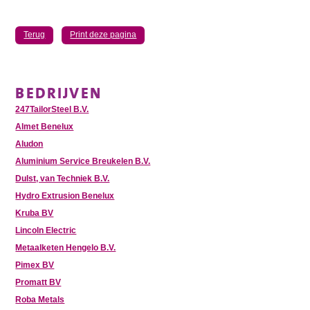
Terug
Print deze pagina
BEDRIJVEN
247TailorSteel B.V.
Almet Benelux
Aludon
Aluminium Service Breukelen B.V.
Dulst, van Techniek B.V.
Hydro Extrusion Benelux
Kruba BV
Lincoln Electric
Metaalketen Hengelo B.V.
Pimex BV
Promatt BV
Roba Metals