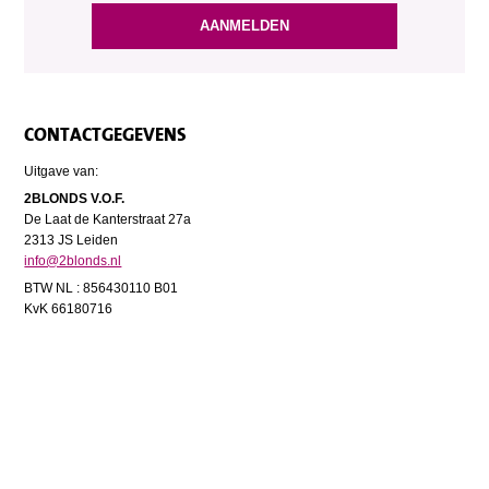
CONTACTGEGEVENS
Uitgave van:
2BLONDS V.O.F.
De Laat de Kanterstraat 27a
2313 JS Leiden
info@2blonds.nl
BTW NL : 856430110 B01
KvK 66180716