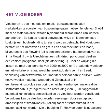
HET VLOEIBOREN
Vloeiboren is een methode om relatief dunwandige metalen
werkstukken te voorzien van busvormige gaten met een lengte van 3 tot 4
maal de materiaaldikte, waarin bijvoorbeeld schroefdraad kan worden
aangebracht. Zo kan op relatief eenvoudige wijze en tegen een lage
kostprijs een boutverbinding tot stand worden gebracht. Het vloeiboren
bestaat uit het 'boren' van een gat in een onderdeel met een 'boor',
bijvoorbeeld een Flowdrill (dit is een geregistreerd handelsmerk van de
firma Flowdrill b.v. te Utrecht) met een cilindrisch polygonaal deel en
een conisch polygonaal deel (zie afbeelding 1). Door de wrijving die
tussen de (met een toerental van 1000 tot 3000 rpm) draaiende vloeiboor
en het werkstuk ontstaat, wordt het werkstuk sterk verhit en treedt
verweking van het werkstuk op. Door de vloeiboor aan te drukken, wordt
het verweekte materiaal weggedrukt. Zo ontstaat er in
één bewerkingscyclus een boring en uit het verdrongen materiaal de
schroefdraadbus (of lagerbus) (zie afbeelding 2 en 3). Het opgestuikte
materiaal kan middels een snijkant op de vloeiboor worden verwijderd.
Vervolgens kan de vloeiboor worden vervangen door een tap voor
draadsnijden of draadvloeien (-rollen) zodat er schroefdraad in het
gat gemaakt kan worden (zie afbeelding 3). Het vloeiboren is gebaseerd