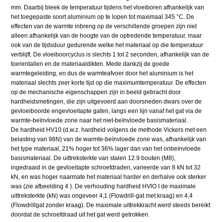
mm. Daarbij bleek de temperatuur tijdens het vloeiboren afhankelijk van
het toegepaste soort aluminium op te lopen tot maximaal 345 °C. De
effecten van de warmte inbreng op de verschillende groepen zijn niet
alleen afhankelijk van de hoogte van de optredende temperatuur, maar
ook van de tijdsduur gedurende welke het materiaal op die temperatuur
verblijft. De vloeiboorcyclus is slechts 1 tot 2 seconden, afhankelijk van de
toerentallen en de materiaaldikten. Mede dankzij de goede
warmtegeleiding, en dus de warmteafvoer door het aluminium is het
materiaal slechts zeer korte tijd op die maximumtemperatuur. De effecten
op de mechanische eigenschappen zijn in beeld gebracht door
hardheidsmetingen, die zijn uitgevoerd aan doorsneden dwars over de
gevloeiboorde engevloeitapte gaten, langs een lijn vanaf het gat via de
warmte-beïnvloede zone naar het niet-beïnvloede basismateriaal.
De hardheid HV10 (d.w.z. hardheid volgens de methode Vickers met een
belasting van 98N) van de warmte-beïnvloede zone was, afhankelijk van
het type materiaal, 21% hoger tot 36% lager dan van het onbeïnvloede
basismateriaal. De uittreksterkte van stalen 12.9 bouten (M8),
ingedraaid in de gevloeitapte schroefdraden, varieerde van 8 kN tot 32
kN, en was hoger naarmate het materiaal harder en derhalve ook sterker
was (zie afbeelding 4 ). De verhouding hardheid HVlO I de maximale
uittreksterkte (kN) was ongeveer 4,1 (Flowdrill-gat met kraag) en 4,4
(Flowdrillgat zonder kraag). De maximale uittrekkracht werd steeds bereikt
doordat de schroefdraad uit het gat werd getrokken.