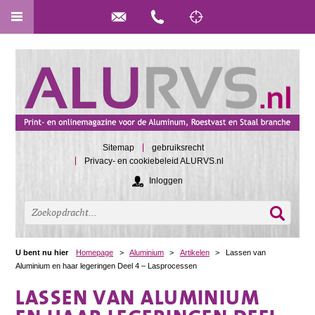
Sitemap
gebruiksrecht
Privacy- en cookiebeleid ALURVS.nl
Inloggen
U bent nu hier
Homepage
>
Aluminium
>
Artikelen
>
Lassen van
Aluminium en haar legeringen Deel 4 – Lasprocessen
LASSEN VAN ALUMINIUM