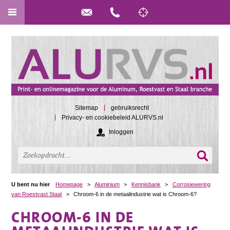
Sitemap
gebruiksrecht
Privacy- en cookiebeleid ALURVS.nl
Inloggen
U bent nu hier
Homepage
>
Aluminium
>
Kennisbank
>
Corrosiewering
van Roestvast Staal
>
Chroom-6 in de metaalindustrie wat is Chroom-6?
CHROOM-6 IN DE