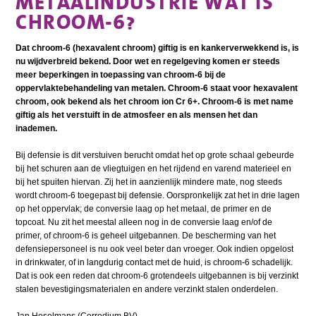
METAALINDUSTRIE WAT IS
CHROOM-6?
Dat chroom-6 (hexavalent chroom) giftig is en kankerverwekkend is, is
nu wijdverbreid bekend. Door wet en regelgeving komen er steeds
meer beperkingen in toepassing van chroom-6 bij de
oppervlaktebehandeling van metalen. Chroom-6 staat voor hexavalent
chroom, ook bekend als het chroom ion Cr 6+. Chroom-6 is met name
giftig als het verstuift in de atmosfeer en als mensen het dan
inademen.
Bij defensie is dit verstuiven berucht omdat het op grote schaal gebeurde
bij het schuren aan de vliegtuigen en het rijdend en varend materieel en
bij het spuiten hiervan. Zij het in aanzienlijk mindere mate, nog steeds
wordt chroom-6 toegepast bij defensie. Oorspronkelijk zat het in drie lagen
op het oppervlak; de conversie laag op het metaal, de primer en de
topcoat. Nu zit het meestal alleen nog in de conversie laag en/of de
primer, of chroom-6 is geheel uitgebannen. De bescherming van het
defensiepersoneel is nu ook veel beter dan vroeger. Ook indien opgelost
in drinkwater, of in langdurig contact met de huid, is chroom-6 schadelijk.
Dat is ook een reden dat chroom-6 grotendeels uitgebannen is bij verzinkt
stalen bevestigingsmaterialen en andere verzinkt stalen onderdelen.