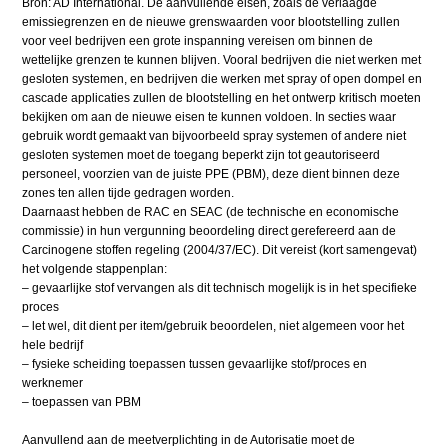
Bron: AD International. De aanvullende eisen, zoals de verlaagde
emissiegrenzen en de nieuwe grenswaarden voor blootstelling zullen
voor veel bedrijven een grote inspanning vereisen om binnen de
wettelijke grenzen te kunnen blijven. Vooral bedrijven die niet werken met
gesloten systemen, en bedrijven die werken met spray of open dompel en
cascade applicaties zullen de blootstelling en het ontwerp kritisch moeten
bekijken om aan de nieuwe eisen te kunnen voldoen. In secties waar
gebruik wordt gemaakt van bijvoorbeeld spray systemen of andere niet
gesloten systemen moet de toegang beperkt zijn tot geautoriseerd
personeel, voorzien van de juiste PPE (PBM), deze dient binnen deze
zones ten allen tijde gedragen worden.
Daarnaast hebben de RAC en SEAC (de technische en economische
commissie) in hun vergunning beoordeling direct gerefereerd aan de
Carcinogene stoffen regeling (2004/37/EC). Dit vereist (kort samengevat)
het volgende stappenplan:
– gevaarlijke stof vervangen als dit technisch mogelijk is in het specifieke
proces
– let wel, dit dient per item/gebruik beoordelen, niet algemeen voor het
hele bedrijf
– fysieke scheiding toepassen tussen gevaarlijke stof/proces en
werknemer
– toepassen van PBM
Aanvullend aan de meetverplichting in de Autorisatie moet de