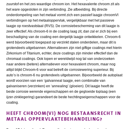
zuurstof en het zes waardige chroom ion. Het hexavalente chroom zit als
het ware opgesloten in zijn verbinding. Zie afbeelding. Bij directe
onderdompeling van het metaal vormt zich een passief laagje chroomVI
verbindingen op het metaaloppervlak, vergelijkbaar met het passieve
laagje op roestvaststaal (RVS). De corrosiebescherming van dit laagje is
zeer effectief. Als chroom-6 in de coating laag zit, dan zal er zich bij een
beschadiging van de coating een dergelijk laagje ontwikkelen. Chroom-6
werd bijvoorbeeld toegepast op verzinkt stalen onderdelen, maar dit is
grotendeels uitgebannen. Alternatieven zijn niet giftige coatings met hierin
Zirkonium of Titanium, echter, deze coatings zijn minder effectief dan de
chromaat coatings. Ook lopen er wereldwijd nog tal van onderzoeken
naar andere (betere) alternatieven voor hexavalent chroom, maar nog
altijd blijkt Chroom-6 voor wat betreft de corrosiewering superieur. Bij
auto’s is chroom-6 nu grotendeels uitgebannen. Bijvoorbeeld de autoplaat
wordt voorzien van een ‘galvanneal laagje, een combinatie van
galvaniseren (verzinken) en ‘annealing’ (gloeien). Dit laagje heeft de
beste corrosie werende eigenschappen en de gegloeide toplaag (een
ijzer-zinklegering) garandeert de beste hechtingseigenschappen voor de
coating.
HEEFT CHROOM(VI) NOG BESTAANSRECHT IN
METAAL OPPERVLAKTEBEHANDELING?