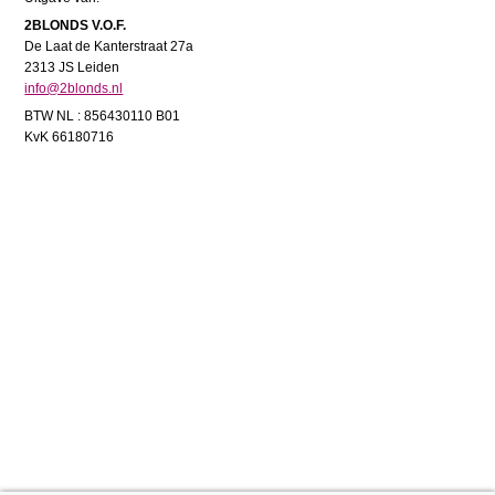
2BLONDS V.O.F.
De Laat de Kanterstraat 27a
2313 JS Leiden
info@2blonds.nl
BTW NL : 856430110 B01
KvK 66180716