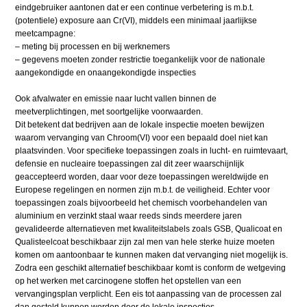
eindgebruiker aantonen dat er een continue verbetering is m.b.t.
(potentiele) exposure aan Cr(VI), middels een minimaal jaarlijkse
meetcampagne:
– meting bij processen en bij werknemers
– gegevens moeten zonder restrictie toegankelijk voor de nationale
aangekondigde en onaangekondigde inspecties
Ook afvalwater en emissie naar lucht vallen binnen de
meetverplichtingen, met soortgelijke voorwaarden.
Dit betekent dat bedrijven aan de lokale inspectie moeten bewijzen
waarom vervanging van Chroom(VI) voor een bepaald doel niet kan
plaatsvinden. Voor specifieke toepassingen zoals in lucht- en ruimtevaart,
defensie en nucleaire toepassingen zal dit zeer waarschijnlijk
geaccepteerd worden, daar voor deze toepassingen wereldwijde en
Europese regelingen en normen zijn m.b.t. de veiligheid. Echter voor
toepassingen zoals bijvoorbeeld het chemisch voorbehandelen van
aluminium en verzinkt staal waar reeds sinds meerdere jaren
gevalideerde alternatieven met kwaliteitslabels zoals GSB, Qualicoat en
Qualisteelcoat beschikbaar zijn zal men van hele sterke huize moeten
komen om aantoonbaar te kunnen maken dat vervanging niet mogelijk is.
Zodra een geschikt alternatief beschikbaar komt is conform de wetgeving
op het werken met carcinogene stoffen het opstellen van een
vervangingsplan verplicht. Een eis tot aanpassing van de processen zal
dan gesteld kunnen worden door de lokale inspecties.