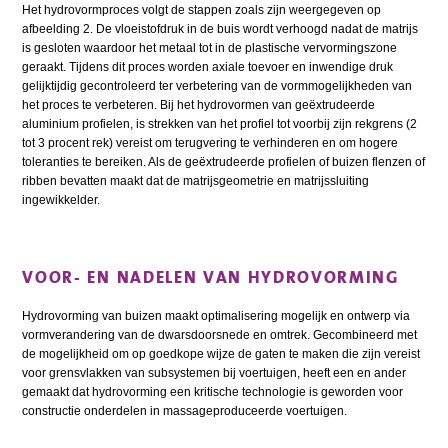
Het hydrovormproces volgt de stappen zoals zijn weergegeven op
afbeelding 2. De vloeistofdruk in de buis wordt verhoogd nadat de matrijs
is gesloten waardoor het metaal tot in de plastische vervormingszone
geraakt. Tijdens dit proces worden axiale toevoer en inwendige druk
gelijktijdig gecontroleerd ter verbetering van de vormmogelijkheden van
het proces te verbeteren. Bij het hydrovormen van geëxtrudeerde
aluminium profielen, is strekken van het profiel tot voorbij zijn rekgrens (2
tot 3 procent rek) vereist om terugvering te verhinderen en om hogere
toleranties te bereiken. Als de geëxtrudeerde profielen of buizen flenzen of
ribben bevatten maakt dat de matrijsgeometrie en matrijssluiting
ingewikkelder.
VOOR- EN NADELEN VAN HYDROVORMING
Hydrovorming van buizen maakt optimalisering mogelijk en ontwerp via
vormverandering van de dwarsdoorsnede en omtrek. Gecombineerd met
de mogelijkheid om op goedkope wijze de gaten te maken die zijn vereist
voor grensvlakken van subsystemen bij voertuigen, heeft een en ander
gemaakt dat hydrovorming een kritische technologie is geworden voor
constructie onderdelen in massageproduceerde voertuigen.