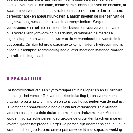
bochten vereisen of die korte, rechte secties hebben tussen de bochten, of
waarbij meervoudige buigingsstralen optreden kunnen leiden tot hogere
gereedschaps- en apparatuurkosten. Daarom moeten de grenzen van de
buigbewerking worden betrokken in ontwerpstadium. Wegens
versteviging van het metaal tijdens het buigen en voorvervormen van de
buis voordat er hydrovorming plaatsvindt, veranderen de materiaal
eigenschappen en wordt er al wat van de vervormbaarheid van de buis
opgebruikt. Om dan tot grote expansie te komen tijdens hydrovorming, is
of een tussentijdse zachtgloeiing nodig, of er moet een materiaal worden
gebruikt met hoge taaiheid.
APPARATUUR
De hoofdfuncties van een hydrovormpers zijn het openen en sluiten van
de matrijs, het verschaffen van een klembelasting tijdens vormen om
elastische buiging te elimineren en tenslotte het scheiden van de matrijs.
Bijkomende apparatuur die nodig is om het vormproces uit te kunnen
voeren bestaat uit axiale drukcilinders en een drukversterker. Momenteel
worden hydraulische persen gebruikt die de grote klemkrachten moeten
leveren tijdens het proces. Dergelijke persen zijn doorgaans heel duur. Er
worden echter goedkopere ontwerpen ontwikkeld met separate werking