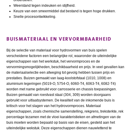
Weerstand tegen indeuken en stijfheid.
Keuze van een smeermiddel dat bestand is tegen hoge drukken.
Snelle procesontwikkeling.
BUISMATERIAAL EN VERVORMBAARHEID
Bij de selectie van materiaal voor hydrovormen van buis spelen
verscheidene factoren een belangrijke rol, waaronder de uiteindelijke
eigenschappen van het werkstuk, het vervormproces en de
vervormingsmogelijkheden, beschikbaarheid en prijs. In veel gevallen kan
de materiaalselectie een afweging tot gevolg hebben tussen prijs en
prestaties. Buizen gemaakt van laag-koolstofstaal (1010, 1008) en
aluminium legeringen (5019-O, 5754-O, 6060-T4, 6063-T4, 6082-T4)
worden met name gebruikt voor carrosserie en chassis toepassingen.
Buizen gemaakt van roestvast staal (304, 309) worden doorgaans
gebruikt voor uitlaatsystemen. De kwaliteit van de inkomende buis is
kritisch voor het slagen van het hydrovormproces. Materiaal
eigenschappen, zoals chemische samenstelling, rekgrens, treksterkte, rek
percentage tezamen met de vloei karakteristieken en afmetingen van de
buis moeten worden bepaald op basis van de eisen, gesteld aan het
uiteindelijke wekstuk. Deze eigenschappen dienen nauwlettend te