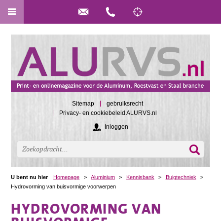
Sitemap
gebruiksrecht
Privacy- en cookiebeleid ALURVS.nl
Inloggen
U bent nu hier
Homepage
>
Aluminium
>
Kennisbank
>
Buigtechniek
>
Hydrovorming van buisvormige voorwerpen
HYDROVORMING VAN