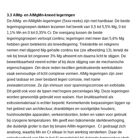
3.3 AlMg- en AlMgMn-kneed legeringen
De AlMg- en AlMgMn-legeringen (5xxx-reeks) zijn niet hardbaar. De beide
legeringsgroepen dekken tezamen het bereik van 0,5 tot 5,5% Mg, 0 tot
1,1% Mn en 0 tot 0,35% Cr. De overgang tussen de beide
legeringsgroepen verloopt continu; legeringen met meer dan 5,6% Mg
hebben geen betekenis als kneedlegering. Treksterkte en rekgrens
nemen met stijgend Mg-gehalte continu toe (zie afbeelding 13), terwijl de
rek bij breuk tot ongeveer 3% Mg afneemt om daarna licht te stijgen. De
bewerkbaarheid neemt echter af bij deze stijging van de mechanische
eigenschappen. Om deze reden bezitten geëxtrudeerde werkstukken
vaak eenvoudige of licht complexe vormen. AlMg-legeringen zijn zeer
goed lasbaar en zeer bestand tegen corrosie, met name
zeewatercorrosie. Ze zijn immuun voor spanningscorrosie en exfoliatie.
Dit geldt ook voor de typen met hogere percentages Mg. Deze legeringen
worden gewoonlijk gebruikt voor walsen. Hun bruikbaarheid als
extrusiemateriaal is echter beperkt. Kenmerkende toepassingen liggen op
het gebied van architectuur, drankblikjes en soortgelijke houders,
huishoudelijke apparaten, verkeersborden, boten en vaten voor gebruik
bij cryogene temperaturen. Mn geeft een bijkomende sterkteverhoging,
die duidelijk groter is dan bij binaire AlMn-legeringen. Cr gedraagt zich
analoog, waarbij Mn en Cr elkaar in hun werking versterken. Daar de
oplosbaarheid van Mg in het Al-mengkristal bij dalende temperatuur sterk