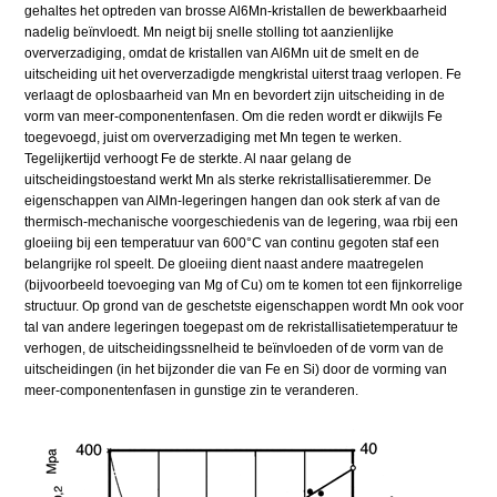
gehaltes het optreden van brosse Al6Mn-kristallen de bewerkbaarheid
nadelig beïnvloedt. Mn neigt bij snelle stolling tot aanzienlijke
oververzadiging, omdat de kristallen van Al6Mn uit de smelt en de
uitscheiding uit het oververzadigde mengkristal uiterst traag verlopen. Fe
verlaagt de oplosbaarheid van Mn en bevordert zijn uitscheiding in de
vorm van meer-componentenfasen. Om die reden wordt er dikwijls Fe
toegevoegd, juist om oververzadiging met Mn tegen te werken.
Tegelijkertijd verhoogt Fe de sterkte. Al naar gelang de
uitscheidingstoestand werkt Mn als sterke rekristallisatieremmer. De
eigenschappen van AlMn-legeringen hangen dan ook sterk af van de
thermisch-mechanische voorgeschiedenis van de legering, waa rbij een
gloeiing bij een temperatuur van 600°C van continu gegoten staf een
belangrijke rol speelt. De gloeiing dient naast andere maatregelen
(bijvoorbeeld toevoeging van Mg of Cu) om te komen tot een fijnkorrelige
structuur. Op grond van de geschetste eigenschappen wordt Mn ook voor
tal van andere legeringen toegepast om de rekristallisatietemperatuur te
verhogen, de uitscheidingssnelheid te beïnvloeden of de vorm van de
uitscheidingen (in het bijzonder die van Fe en Si) door de vorming van
meer-componentenfasen in gunstige zin te veranderen.