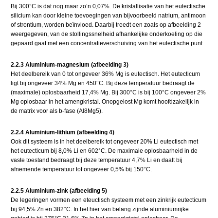
Bij 300°C is dat nog maar zo’n 0,07%. De kristallisatie van het eutectische
silicium kan door kleine toevoegingen van bijvoorbeeld natrium, antimoon
of strontium, worden beïnvloed. Daarbij treedt een zoals op afbeelding 2
weergegeven, van de stollingssnelheid afhankelijke onderkoeling op die
gepaard gaat met een concentratieverschuiving van het eutectische punt.
2.2.3 Aluminium-magnesium (afbeelding 3)
Het deelbereik van 0 tot ongeveer 36% Mg is eutectisch. Het eutecticum
ligt bij ongeveer 34% Mg en 450°C. Bij deze temperatuur bedraagt de
(maximale) oplosbaarheid 17,4% Mg. Bij 300°C is bij 100°C ongeveer 2%
Mg oplosbaar in het amengkristal. Onopgelost Mg komt hoofdzakelijk in
de matrix voor als b-fase (Al8Mg5).
2.2.4 Aluminium-lithium (afbeelding 4)
Ook dit systeem is in het deelbereik tot ongeveer 20% Li eutectisch met
het eutecticum bij 8,0% Li en 602°C. De maximale oplosbaarheid in de
vaste toestand bedraagt bij deze temperatuur 4,7% Li en daalt bij
afnemende temperatuur tot ongeveer 0,5% bij 150°C.
2.2.5 Aluminium-zink (afbeelding 5)
De legeringen vormen een eteuctisch systeem met een zinkrijk eutecticum
bij 94,5% Zn en 382°C. In het hier van belang zijnde aluminiumrijke