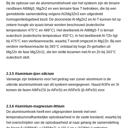
Bij de opbouw van de aluminiumdriehoek van het systeem zijn de binaire
randfasen Al8Mg5, MgZn2 en een ternaire fase T betrokken, die bij een
gemiddelde samenstelling volgens Al2Mg3Zn3 een uitgestrekt
homogeniteitsgebied bezit. De doorsnede Al-MgZn2 en Al-T kunnen tot op
zekere hoogte als quasi-binair worden beschouwd (eutectische
temperaturen 475°C en 489°C). Het deelbereik Al-Al8Mg5-T is ternair
eutectisch (eutectische temperatuur 450°C). In het deelbereik Al-TZn ligt
bij 475°C een vierfasenreactie, waarbij T wordt omgezet in Mg2Zn. Bij een
verdere vierfasenreactie bij 365°C ontstaat bij hoge Zn-gehalten uit
Mg2Zn de fase Mg2Zn11, die ten slotte tezamen met Al en Zn bij 343°C
eutectisch stolt.
2.3.5 Aluminium-ijzer-silicium
Vanwege zijn betekenis voor het gedrag van zuiver aluminium is de
uiterste aluminiumhoek van dit systeem weergegeven. Naast Al3Fe en Si
komen de fasen Al8Fe2Si (α-AlFeSi) en Al5FeSi (β-AlFeSi) voor.
2.3.6 Aluminium-magnesium-lithium
De aluminiumhoek heeft een uitgesproken bereik met een
temperatuuronafhankelijke oplosbaarheid in de vaste toestand, waarbij bij
het overschrijden van de oplosbaarheid al naar gelang de samenstelling