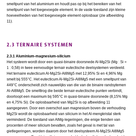
smeltpunt van het aluminium en houdt pas op bij het bereiken van het
smeltpunt van het toegevoegde element. In de vaste toestand zijn kleine
hoeveelheden van het toegevoegde element oplosbaar (zie afbeelding
11).
2.3 TERNAIRE SYSTEMEN
2.3.1 Aluminium-magnesium-silicium
Het systeem wordt door een quasi-binaire doorsnede Al-Mg2Si (Mg : Si =
1 : 0,58) in twee eenvoudige ternair eutectische deelsystemen verdeeld.
Het ternaire eutecticum Al-Mg2Si-Al8Mg5 met 12,95% Si en 4,96% Mg
smelt bij 555°C. Het eutecticum Al-Mg2Si-Al8Mg5 met een smeltpunt van
449°C onderscheidt zich nauwelijks van die van de binaire randsytemen
Al-Al8Mg5. De smelttrog die beide ternair-eutectische punten verbindt,
doorloopt een maximum bij 595°C in quasi-binaire doorsnede (8,15% Mg
en 4,75% Si). De oplosbaarheid van Mg2Si is op afbeelding 11
aangegeven. Door een overschot aan magnesium boven de verhouding
Mg2Si wordt de oplosbaarheid van silicium in het Al-mengkristal sterk
verminderd. De toestand van AlMg-legeringen, die enige tienden van
procenten of meer silicium bevatten, zoals het geval is met tal van
gietlegeringen, worden daarom door het deelsysteem Al-Mg2Si Al8Mg5