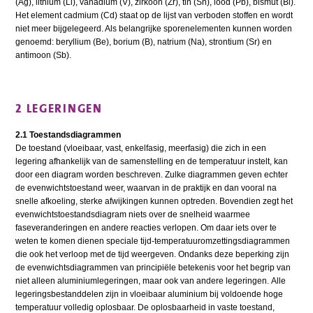
(Ag), lithium (Li), vanadium (V), zirkoon (Zr), tin (Sn), lood (Pb), bismut (Bi).
Het element cadmium (Cd) staat op de lijst van verboden stoffen en wordt
niet meer bijgelegeerd. Als belangrijke sporenelementen kunnen worden
genoemd: beryllium (Be), borium (B), natrium (Na), strontium (Sr) en
antimoon (Sb).
2 LEGERINGEN
2.1 Toestandsdiagrammen
De toestand (vloeibaar, vast, enkelfasig, meerfasig) die zich in een
legering afhankelijk van de samenstelling en de temperatuur instelt, kan
door een diagram worden beschreven. Zulke diagrammen geven echter
de evenwichtstoestand weer, waarvan in de praktijk en dan vooral na
snelle afkoeling, sterke afwijkingen kunnen optreden. Bovendien zegt het
evenwichtstoestandsdiagram niets over de snelheid waarmee
faseveranderingen en andere reacties verlopen. Om daar iets over te
weten te komen dienen speciale tijd-temperatuuromzettingsdiagrammen
die ook het verloop met de tijd weergeven. Ondanks deze beperking zijn
de evenwichtsdiagrammen van principiële betekenis voor het begrip van
niet alleen aluminiumlegeringen, maar ook van andere legeringen. Alle
legeringsbestanddelen zijn in vloeibaar aluminium bij voldoende hoge
temperatuur volledig oplosbaar. De oplosbaarheid in vaste toestand,