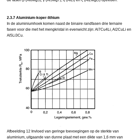
de fasen β (Al8Mg5), γ (Al5Mg7), η (AlLi) en ς (Al2MgLi) optreden.
2.3.7 Aluminium-koper-lithium
In de aluminiumhoek komen naast de binaire randfasen drie ternaire
fasen voor die met het mengkristal in evenwicht zijn: Al7Cu4Li, Al2CuLi en
Al5Li3Cu.
Afbeelding 12 Invloed van geringe toevoegingen op de sterkte van
aluminium, uitgaande van dunne plaat met een dikte van 1,6 mm van