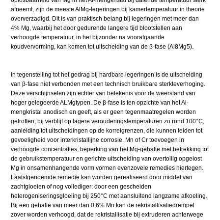
afneemt, zijn de meeste AlMg-legeringen bij kamertemperatuur in theorie
oververzadigd. Dit is van praktisch belang bij legeringen met meer dan
4% Mg, waarbij het door gedurende langere tijd blootstellen aan
verhoogde temperatuur, in het bijzonder na voorafgaande
koudvervorming, kan komen tot uitscheiding van de β-fase (Al8Mg5).
In tegenstelling tot het gedrag bij hardbare legeringen is de uitscheiding
van β-fase niet verbonden met een technisch bruikbare sterkteverhoging.
Deze verschijnselen zijn echter van betekenis voor de weerstand van
hoger gelegeerde ALMgtypen. De β-fase is ten opzichte van het Al-
mengkristal anodisch en geeft, als er geen tegenmaatregelen worden
getroffen, bij verblijf op lagere verouderingstemperaturen zo rond 100°C,
aanleiding tot uitscheidingen op de korrelgrenzen, die kunnen leiden tot
gevoeligheid voor interkristallijne corrosie. Mn of Cr toevoegen in
verhoogde concentraties, beperking van het Mg-gehalte met betrekking tot
de gebruikstemperatuur en gerichte uitscheiding van overtollig opgelost
Mg in onsamenhangende vorm vormen evenzovele remedies hiertegen.
Laatstgenoemde remedie kan worden gerealiseerd door middel van
zachtgloeien of nog vollediger: door een gescheiden
heterogeniseringsgloeiing bij 250°C met aansluitend langzame afkoeling.
Bij een gehalte van meer dan 0,6% Mn kan de rekristallisatiedrempel
zover worden verhoogd, dat de rekristallisatie bij extruderen achterwege