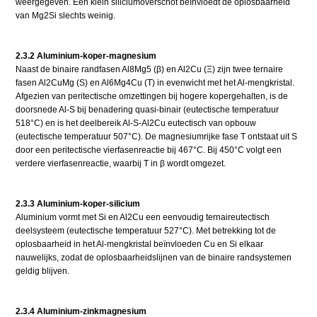
weergegeven. Een klein siliciumoverschot beïnvloedt de oplosbaarheid
van Mg2Si slechts weinig.
2.3.2 Aluminium-koper-magnesium
Naast de binaire randfasen Al8Mg5 (β) en Al2Cu (Ξ) zijn twee ternaire
fasen Al2CuMg (S) en Al6Mg4Cu (T) in evenwicht met het Al-mengkristal.
Afgezien van peritectische omzettingen bij hogere kopergehalten, is de
doorsnede Al-S bij benadering quasi-binair (eutectische temperatuur
518°C) en is het deelbereik Al-S-Al2Cu eutectisch van opbouw
(eutectische temperatuur 507°C). De magnesiumrijke fase T ontstaat uit S
door een peritectische vierfasenreactie bij 467°C. Bij 450°C volgt een
verdere vierfasenreactie, waarbij T in β wordt omgezet.
2.3.3 Aluminium-koper-silicium
Aluminium vormt met Si en Al2Cu een eenvoudig ternaireutectisch
deelsysteem (eutectische temperatuur 527°C). Met betrekking tot de
oplosbaarheid in het Al-mengkristal beïnvloeden Cu en Si elkaar
nauwelijks, zodat de oplosbaarheidslijnen van de binaire randsystemen
geldig blijven.
2.3.4 Aluminium-zinkmagnesium