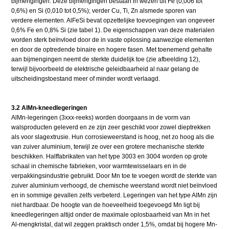
bijmengingen. Deze bijmengingen bestaan in wezen uit Fe (0,006 tot
0,6%) en Si (0,010 tot 0,5%); verder Cu, Ti, Zn alsmede sporen van
verdere elementen. AlFeSi bevat opzettelijke toevoegingen van ongeveer
0,6% Fe en 0,8% Si (zie tabel 1). De eigenschappen van deze materialen
worden sterk beïnvloed door de in vaste oplossing aanwezige elementen
en door de optredende binaire en hogere fasen. Met toenemend gehalte
aan bijmengingen neemt de sterkte duidelijk toe (zie afbeelding 12),
terwijl bijvoorbeeld de elektrische geleidbaarheid al naar gelang de
uitscheidingstoestand meer of minder wordt verlaagd.
3.2 AlMn-kneedlegeringen
AlMn-legeringen (3xxx-reeks) worden doorgaans in de vorm van
walsproducten geleverd en ze zijn zeer geschikt voor zowel dieptrekken
als voor slagextrusie. Hun corrosieweerstand is hoog, net zo hoog als die
van zuiver aluminium, terwijl ze over een grotere mechanische sterkte
beschikken. Halffabrikaten van het type 3003 en 3004 worden op grote
schaal in chemische fabrieken, voor warmtewisselaars en in de
verpakkingsindustrie gebruikt. Door Mn toe te voegen wordt de sterkte van
zuiver aluminium verhoogd, de chemische weerstand wordt niet beïnvloed
en in sommige gevallen zelfs verbeterd. Legeringen van het type AlMn zijn
niet hardbaar. De hoogte van de hoeveelheid toegevoegd Mn ligt bij
kneedlegeringen altijd onder de maximale oplosbaarheid van Mn in het
Al-mengkristal, dat wil zeggen praktisch onder 1,5%, omdat bij hogere Mn-