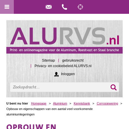
Sitemap
gebruiksrecht
Privacy- en cookiebeleid ALURVS.nl
Inloggen
U bent nu hier
Homepage
>
Aluminium
>
Kennisbank
>
Corrosiewering
>
Opbouw en eigenschappen van een aantal veel voorkomende
aluminiumlegeringen
OPBOUW EN