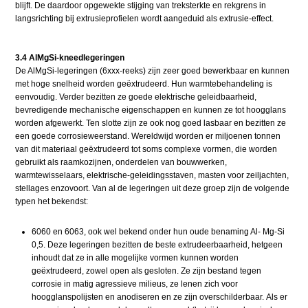
blijft. De daardoor opgewekte stijging van treksterkte en rekgrens in
langsrichting bij extrusieprofielen wordt aangeduid als extrusie-effect.
3.4 AlMgSi-kneedlegeringen
De AlMgSi-legeringen (6xxx-reeks) zijn zeer goed bewerkbaar en kunnen
met hoge snelheid worden geëxtrudeerd. Hun warmtebehandeling is
eenvoudig. Verder bezitten ze goede elektrische geleidbaarheid,
bevredigende mechanische eigenschappen en kunnen ze tot hoogglans
worden afgewerkt. Ten slotte zijn ze ook nog goed lasbaar en bezitten ze
een goede corrosieweerstand. Wereldwijd worden er miljoenen tonnen
van dit materiaal geëxtrudeerd tot soms complexe vormen, die worden
gebruikt als raamkozijnen, onderdelen van bouwwerken,
warmtewisselaars, elektrische-geleidingsstaven, masten voor zeiljachten,
stellages enzovoort. Van al de legeringen uit deze groep zijn de volgende
typen het bekendst:
6060 en 6063, ook wel bekend onder hun oude benaming Al- Mg-Si
0,5. Deze legeringen bezitten de beste extrudeerbaarheid, hetgeen
inhoudt dat ze in alle mogelijke vormen kunnen worden
geëxtrudeerd, zowel open als gesloten. Ze zijn bestand tegen
corrosie in matig agressieve milieus, ze lenen zich voor
hoogglanspolijsten en anodiseren en ze zijn overschilderbaar. Als er