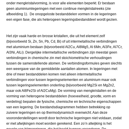
onder mengkristalvorming, is voor alle elementen beperkt. Er bestaan
geen aluminiumlegeringen met een continue mengkristalreeks (zie
afbeelding 1). De onopgeloste bestanddelen vormen in de legeringen
een eigen fase, die als heterogeen legeringsbestanddeel wordt gezien.
Het zijn vaak harde en brosse kristallen, die uit het element zelf
(bijvoorbeeld Si, Zn, Sn, Pb, Cd, Bi) of uit intermetallische verbindingen
met aluminium bestaan (bijvoorbeeld Al2Cu, Al8Mg5, Al 6Mn, Al3Fe, Al7Cr,
Al3Ni, AlLi). Dergelijke intermetallische verbindingen zijn meestal geen
verbindingen in chemische zin met stoichiometrische verhoudingen
tussen de samenstellende atomen. De verbindingsformules geven slechts
een weergave van de gemiddelde aantallen atomen. In legeringen met
drie of meer bestanddelen komen niet alleen intermetallische
verbindingen voor tussen legeringselementen en aluminium maar ook
tussen legeringselementen onderling (bijvoorbeeld Mg2Si en MgZn2,
maar ook Al8Fe2Si of Al2CuMg). De vorming van mengkristallen en de
vorming van heterogene bestanddelen (hoeveelheid, grootte, vorm en
verdeling) bepalen de fysische, chemische en technische eigenschappen
van een legering. De toestandsdiagrammen hebben betrekking op
zuivere legeringen en op thermodynamisch evenwicht. Aan deze
vooronderstellingen wordt door technische legeringen niet voldaan, zodat
er met afwijkingen moet worden gerekend. Een zo’n afwijking is het