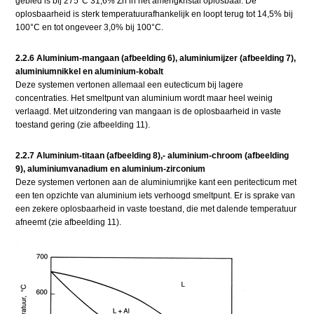
gebied is bij 275°C 31,6% Zn in het amengkristal oplosbaar. De
oplosbaarheid is sterk temperatuurafhankelijk en loopt terug tot 14,5% bij
100°C en tot ongeveer 3,0% bij 100°C.
2.2.6 Aluminium-mangaan (afbeelding 6), aluminiumijzer (afbeelding 7),
aluminiumnikkel en aluminium-kobalt
Deze systemen vertonen allemaal een eutecticum bij lagere
concentraties. Het smeltpunt van aluminium wordt maar heel weinig
verlaagd. Met uitzondering van mangaan is de oplosbaarheid in vaste
toestand gering (zie afbeelding 11).
2.2.7 Aluminium-titaan (afbeelding 8),- aluminium-chroom (afbeelding
9), aluminiumvanadium en aluminium-zirconium
Deze systemen vertonen aan de aluminiumrijke kant een peritecticum met
een ten opzichte van aluminium iets verhoogd smeltpunt. Er is sprake van
een zekere oplosbaarheid in vaste toestand, die met dalende temperatuur
afneemt (zie afbeelding 11).