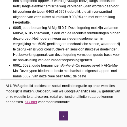
een spiegelend oppervlak wordt gevraagd (hetzij langs chemische
hetzij langs elektrochemische weg verkregen), dan worden daarvoor
bij voorkeur de typen 6463 of 6763 gebruikt, die zijn vervaardigd
uitgaand van zeer zuiver aluminium 9.99,8%) en met extreem laag
Fe-gehalte.
6005, oude benaming Al-Mg-Si 0,7. Deze legering met zijn varianten
6005A, 6105 enzovoort, is een van de recentste formuleringen binnen
deze groep. Het hogere niveau aan legeringselementen in
vergelijking met 6060 geeft hogere mechanische sterkte, waardoor zij
te gebruiken is voor constructieve en semi-constructieve doeleinden.
Het bewerkingsgemak van deze legering vormt een goede basis voor
de ontwikkeling van een breder toepassingsgebied.
6061, 6082, oude benamingen Al-Mg-Si-Cu respectievelijk Al-Si-Mg-
Mn. Deze typen bieden de beste mechanische eigenschappen, met
name 6082. Van deze twee bezit 6061 de beste
taaiheidseigenschappen.
ALURVS gebruikt cookies om social media integratie op onze websites
mogelijk te maken. Ook gebruiken we Google Analytics om uw gebruik van
Dit is een factor van groot belang bij de keuze van de juiste legeringen
onze website te analyseren, zodat we functionaliteiten daarop kunnen
voor specifieke constructiedoeleinden. Deze legering verdient ook de
aanpassen.
Klik hier
voor meer informatie.
voorkeur vanwege haar lagere gevoeligheid voor afschrikken en vanwege
haar zelfafschrikkend vermogen bij bepaalde lasbewerkingen, waardoor
er uitstekende mechanische eigenschappen worden verkregen in het
x
lasgebied door uitsluitend veroudering en zonder oplosgloeibehandeling.
Beide legeringen ontlopen elkaar nauwelijks in corrosieweerstand. Beide