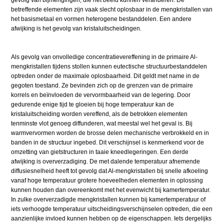
gevolg van bijmengingen, die het beeld kunnen veranderen. De
betreffende elementen zijn vaak slecht oplosbaar in de mengkristallen van
het basismetaal en vormen heterogene bestanddelen. Een andere
afwijking is het gevolg van kristaluitscheidingen.
Als gevolg van onvolledige concentratievereffening in de primaire Al-
mengkristallen tijdens stollen kunnen eutectische structuurbestanddelen
optreden onder de maximale oplosbaarheid. Dit geldt met name in de
gegoten toestand. Ze bevinden zich op de grenzen van de primaire
korrels en beïnvloeden de vervormbaarheid van de legering. Door
gedurende enige tijd te gloeien bij hoge temperatuur kan de
kristaluitscheiding worden vereffend, als de betrokken elementen
tenminste vlot genoeg diffunderen, wat meestal wel het geval is. Bij
warmvervormen worden de brosse delen mechanische verbrokkeld en in
banden in de structuur ingebed. Dit verschijnsel is kenmerkend voor de
omzetting van gietstructuren in taaie kneedlegeringen. Een derde
afwijking is oververzadiging. De met dalende temperatuur afnemende
diffusiesnelheid heeft tot gevolg dat Al-mengkristallen bij snelle afkoeling
vanaf hoge temperatuur grotere hoeveelheden elementen in oplossing
kunnen houden dan overeenkomt met het evenwicht bij kamertemperatur.
In zulke oververzadigde mengkristallen kunnen bij kamertemperatuur of
iets verhoogde temperatuur uitscheidingsverschijnselen optreden, die een
aanzienlijke invloed kunnen hebben op de eigenschappen. Iets dergelijks