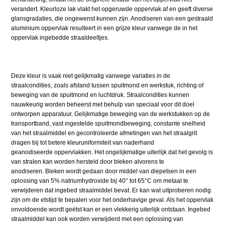
verandert. Kleurloze lak vlakt het opgeruwde oppervlak af en geeft diverse
glansgradaties, die ongewenst kunnen zijn. Anodiseren van een gestraald
aluminium oppervlak resulteert in een grijze kleur vanwege de in het
oppervlak ingebedde straaldeeltjes.
Deze kleur is vaak niet gelijkmatig vanwege variaties in de
straalcondities, zoals afstand tussen spuitmond en werkstuk, richting of
beweging van de spuitmond en luchtdruk. Straalcondities kunnen
nauwkeurig worden beheerst met behulp van speciaal voor dit doel
ontworpen apparatuur. Gelijkmatige beweging van de werkstukken op de
transportband, vast ingestelde spuitmondbeweging, constante snelheid
van het straalmiddel en gecontroleerde afmetingen van het straalgrit
dragen bij tot betere kleuruniformiteit van naderhand
geanodiseerde oppervlakken. Het ongelijkmatige uiterlijk dat het gevolg is
van stralen kan worden hersteld door bleken alvorens te
anodiseren. Bleken wordt gedaan door middel van diepetsen in een
oplossing van 5% natriumhydroxide bij 40° tot 65°C om metaal te
verwijderen dat ingebed straalmiddel bevat. Er kan wat uitproberen nodig
zijn om de etstijd te bepalen voor het onderhavige geval. Als het oppervlak
onvoldoende wordt geëtst kan er een vlekkerig uiterlijk ontstaan. Ingebed
straalmiddel kan ook worden verwijderd met een oplossing van