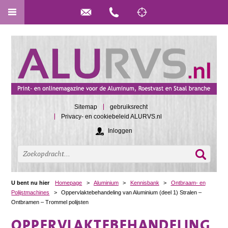
Sitemap
gebruiksrecht
Privacy- en cookiebeleid ALURVS.nl
Inloggen
U bent nu hier
Homepage
>
Aluminium
>
Kennisbank
>
Ontbraam- en
Polijstmachines
>
Oppervlaktebehandeling van Aluminium (deel 1) Stralen –
Ontbramen – Trommel polijsten
OPPERVLAKTEBEHANDELING