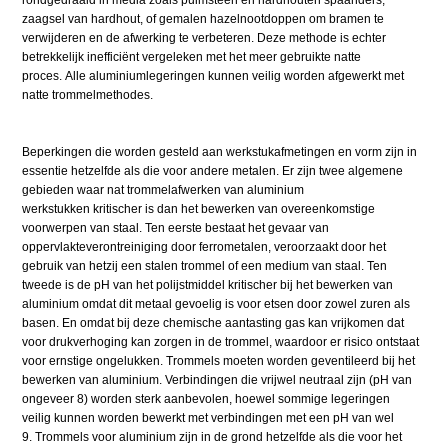
rondgedraaid in media zoals puimsteen en hardhouten spaanders,
zaagsel van hardhout, of gemalen hazelnootdoppen om bramen te
verwijderen en de afwerking te verbeteren. Deze methode is echter
betrekkelijk inefficiënt vergeleken met het meer gebruikte natte
proces. Alle aluminiumlegeringen kunnen veilig worden afgewerkt met
natte trommelmethodes.
Beperkingen die worden gesteld aan werkstukafmetingen en vorm zijn in
essentie hetzelfde als die voor andere metalen. Er zijn twee algemene
gebieden waar nat trommelafwerken van aluminium
werkstukken kritischer is dan het bewerken van overeenkomstige
voorwerpen van staal. Ten eerste bestaat het gevaar van
oppervlakteverontreiniging door ferrometalen, veroorzaakt door het
gebruik van hetzij een stalen trommel of een medium van staal. Ten
tweede is de pH van het polijstmiddel kritischer bij het bewerken van
aluminium omdat dit metaal gevoelig is voor etsen door zowel zuren als
basen. En omdat bij deze chemische aantasting gas kan vrijkomen dat
voor drukverhoging kan zorgen in de trommel, waardoor er risico ontstaat
voor ernstige ongelukken. Trommels moeten worden geventileerd bij het
bewerken van aluminium. Verbindingen die vrijwel neutraal zijn (pH van
ongeveer 8) worden sterk aanbevolen, hoewel sommige legeringen
veilig kunnen worden bewerkt met verbindingen met een pH van wel
9. Trommels voor aluminium zijn in de grond hetzelfde als die voor het