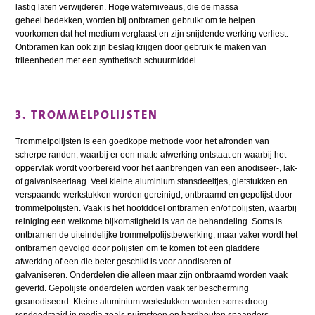
lastig laten verwijderen. Hoge waterniveaus, die de massa
geheel bedekken, worden bij ontbramen gebruikt om te helpen
voorkomen dat het medium verglaast en zijn snijdende werking verliest.
Ontbramen kan ook zijn beslag krijgen door gebruik te maken van
trileenheden met een synthetisch schuurmiddel.
3. TROMMELPOLIJSTEN
Trommelpolijsten is een goedkope methode voor het afronden van
scherpe randen, waarbij er een matte afwerking ontstaat en waarbij het
oppervlak wordt voorbereid voor het aanbrengen van een anodiseer-, lak-
of galvaniseerlaag. Veel kleine aluminium stansdeeltjes, gietstukken en
verspaande werkstukken worden gereinigd, ontbraamd en gepolijst door
trommelpolijsten. Vaak is het hoofddoel ontbramen en/of polijsten, waarbij
reiniging een welkome bijkomstigheid is van de behandeling. Soms is
ontbramen de uiteindelijke trommelpolijstbewerking, maar vaker wordt het
ontbramen gevolgd door polijsten om te komen tot een gladdere
afwerking of een die beter geschikt is voor anodiseren of
galvaniseren. Onderdelen die alleen maar zijn ontbraamd worden vaak
geverfd. Gepolijste onderdelen worden vaak ter bescherming
geanodiseerd. Kleine aluminium werkstukken worden soms droog