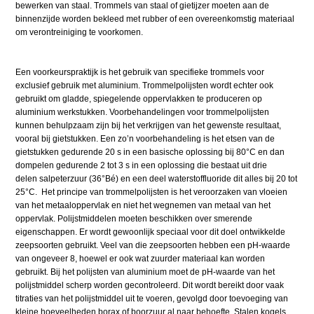
bewerken van staal. Trommels van staal of gietijzer moeten aan de
binnenzijde worden bekleed met rubber of een overeenkomstig materiaal
om verontreiniging te voorkomen.
Een voorkeurspraktijk is het gebruik van specifieke trommels voor
exclusief gebruik met aluminium. Trommelpolijsten wordt echter ook
gebruikt om gladde, spiegelende oppervlakken te produceren op
aluminium werkstukken. Voorbehandelingen voor trommelpolijsten
kunnen behulpzaam zijn bij het verkrijgen van het gewenste resultaat,
vooral bij gietstukken. Een zo’n voorbehandeling is het etsen van de
gietstukken gedurende 20 s in een basische oplossing bij 80°C en dan
dompelen gedurende 2 tot 3 s in een oplossing die bestaat uit drie
delen salpeterzuur (36°Bé) en een deel waterstoffluoride dit alles bij 20 tot
25°C. Het principe van trommelpolijsten is het veroorzaken van vloeien
van het metaaloppervlak en niet het wegnemen van metaal van het
oppervlak. Polijstmiddelen moeten beschikken over smerende
eigenschappen. Er wordt gewoonlijk speciaal voor dit doel ontwikkelde
zeepsoorten gebruikt. Veel van die zeepsoorten hebben een pH-waarde
van ongeveer 8, hoewel er ook wat zuurder materiaal kan worden
gebruikt. Bij het polijsten van aluminium moet de pH-waarde van het
polijstmiddel scherp worden gecontroleerd. Dit wordt bereikt door vaak
titraties van het polijstmiddel uit te voeren, gevolgd door toevoeging van
kleine hoeveelheden borax of boorzuur al naar behoefte. Stalen kogels