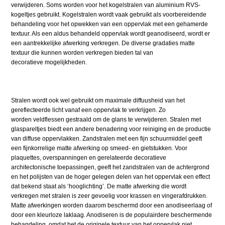
verwijderen. Soms worden voor het kogelstralen van aluminium RVS-
kogeltjes gebruikt. Kogelstralen wordt vaak gebruikt als voorbereidende
behandeling voor het opwekken van een oppervlak met een gehamerde
textuur. Als een aldus behandeld oppervlak wordt geanodiseerd, wordt er
een aantrekkelijke afwerking verkregen. De diverse gradaties matte
textuur die kunnen worden verkregen bieden tal van
decoratieve mogelijkheden.
Stralen wordt ook wel gebruikt om maximale diffuusheid van het
gereflecteerde licht vanaf een oppervlak te verkrijgen. Zo
worden veldflessen gestraald om de glans te verwijderen. Stralen met
glaspareltjes biedt een andere benadering voor reiniging en de productie
van diffuse oppervlakken. Zandstralen met een fijn schuurmiddel geeft
een fijnkorrelige matte afwerking op smeed- en gietstukken. Voor
plaquettes, overspanningen en gerelateerde decoratieve
architectonische toepassingen, geeft het zandstralen van de achtergrond
en het polijsten van de hoger gelegen delen van het oppervlak een effect
dat bekend staat als ‘hooglichting’. De matte afwerking die wordt
verkregen met stralen is zeer gevoelig voor krassen en vingerafdrukken.
Matte afwerkingen worden daarom beschermd door een anodiseerlaag of
door een kleurloze laklaag. Anodiseren is de populairdere beschermende
behandeling, omdat het de originele textuur van het oppervlak niet