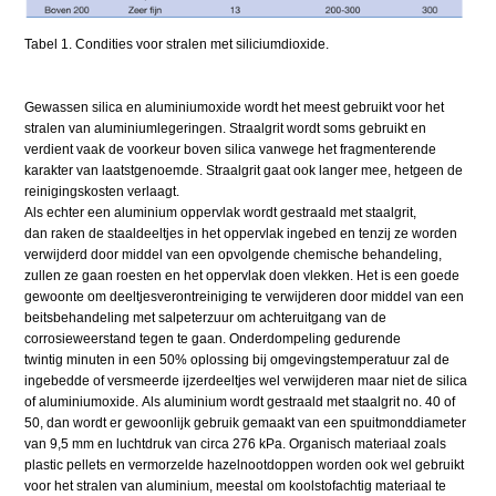
Tabel 1. Condities voor stralen met siliciumdioxide.
Gewassen silica en aluminiumoxide wordt het meest gebruikt voor het
stralen van aluminiumlegeringen. Straalgrit wordt soms gebruikt en
verdient vaak de voorkeur boven silica vanwege het fragmenterende
karakter van laatstgenoemde. Straalgrit gaat ook langer mee, hetgeen de
reinigingskosten verlaagt.
Als echter een aluminium oppervlak wordt gestraald met staalgrit,
dan raken de staaldeeltjes in het oppervlak ingebed en tenzij ze worden
verwijderd door middel van een opvolgende chemische behandeling,
zullen ze gaan roesten en het oppervlak doen vlekken. Het is een goede
gewoonte om deeltjesverontreiniging te verwijderen door middel van een
beitsbehandeling met salpeterzuur om achteruitgang van de
corrosieweerstand tegen te gaan. Onderdompeling gedurende
twintig minuten in een 50% oplossing bij omgevingstemperatuur zal de
ingebedde of versmeerde ijzerdeeltjes wel verwijderen maar niet de silica
of aluminiumoxide. Als aluminium wordt gestraald met staalgrit no. 40 of
50, dan wordt er gewoonlijk gebruik gemaakt van een spuitmonddiameter
van 9,5 mm en luchtdruk van circa 276 kPa. Organisch materiaal zoals
plastic pellets en vermorzelde hazelnootdoppen worden ook wel gebruikt
voor het stralen van aluminium, meestal om koolstofachtig materiaal te