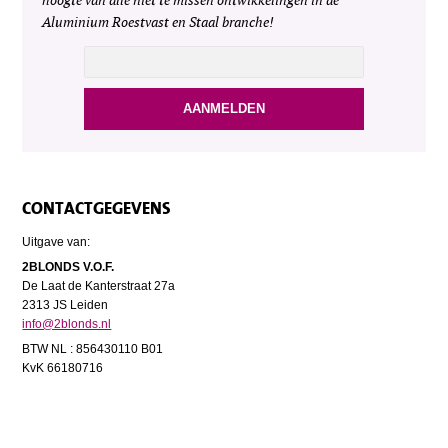
hoogte van alle niet te missen ontwikkelingen in de
Aluminium Roestvast en Staal branche!
CONTACTGEGEVENS
Uitgave van:
2BLONDS V.O.F.
De Laat de Kanterstraat 27a
2313 JS Leiden
info@2blonds.nl
BTW NL : 856430110 B01
KvK 66180716