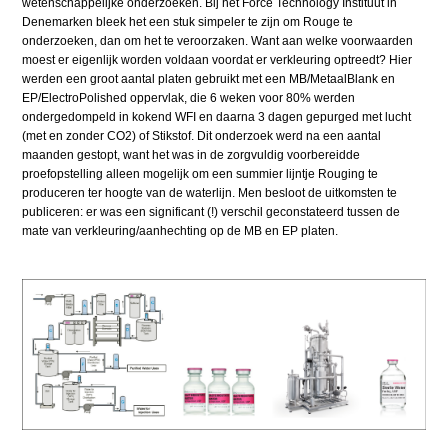
wetenschappelijke onderzoeken. Bij het Force Technology Instituut in
Denemarken bleek het een stuk simpeler te zijn om Rouge te
onderzoeken, dan om het te veroorzaken. Want aan welke voorwaarden
moest er eigenlijk worden voldaan voordat er verkleuring optreedt? Hier
werden een groot aantal platen gebruikt met een MB/MetaalBlank en
EP/ElectroPolished oppervlak, die 6 weken voor 80% werden
ondergedompeld in kokend WFI en daarna 3 dagen gepurged met lucht
(met en zonder CO2) of Stikstof. Dit onderzoek werd na een aantal
maanden gestopt, want het was in de zorgvuldig voorbereidde
proefopstelling alleen mogelijk om een summier lijntje Rouging te
produceren ter hoogte van de waterlijn. Men besloot de uitkomsten te
publiceren: er was een significant (!) verschil geconstateerd tussen de
mate van verkleuring/aanhechting op de MB en EP platen.