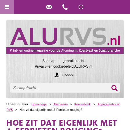
Sitemap
gebruiksrecht
Privacy- en cookiebeleid ALURVS.nl
Inloggen
U bent nu hier
Homepage
>
Aluminium
>
Kennisbank
>
Apparatenbouw
RVS
>
Hoe zit dat eigenlijk met δ-Ferrieten rouging?
HOE ZIT DAT EIGENLIJK MET