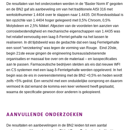
De resultaten van het onderzoeken werden in de “Basler Norm II” gegoten
en de BN2 gaf als aanbeveling om van het traditionele AISI 316 met
werkstofnummer 1.4404 over te stappen naar 1.4435. Dit Roestvaststaal is
ten opzichte van 1.4404 hoger gelegeerd met 0,5% Chroom, 0,5%
Molybdeen en 2,5% Nikkel. Afgezien van de voordelen ten aanzien van
corrosiebestendigheid en mechanische eigenschappen van 1.4435 was
het relatief eenvoudig een laag δ-Ferriet gehalte na het lassen te
realiseren. In dit tijdsbeeld was de gedachte dat een laag Ferrietgehalte
een soort “verzekering” was tegen de vorming van Rouge. Eind 20ste,
begin 21ste eeuw gingen de engineering bureaus/adviserende
organisaties er massaal toe over om de materiaal – en lasspecificaties
aan te passen. Farmaceutische bedrijven stelden als eis dat nieuwe WFI
en CS systemen met een laag δ-Ferrietgehalte werden opgeleverd. In het
begin was de eis in overeenstemming met de BN2 <0,5% en heden wordt
zelfs <5% geëist. Een verschil met een onduidelijke oorsprong en daarom
vermoed ik dat iemand de komma een keer verkeerd heeft geplaatst,
waarna de specificatie gewoon door anderen is gekopieerd.
AANVULLENDE ONDERZOEKEN
De resultaten en aanbevelingen in de BN2 leiden tot een aantal