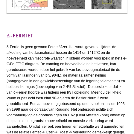
Δ-FERRIET
δ-Ferriet is geen gewoon Ferriet/IJzer. Het wordt gevormd tijdens de
afkoeling van het lasmateriaal tussen de 1414 en 1412°C en de
hoeveelheid kan met grote waarschijnlijkheid worden voorspeld in het Fe-
C/Fe-FE°C diagram. De vorming en hoeveelheid na het lassen, kan
gereduceerd worden door het gebruik van las toevoegmateriaal (in de
vorm van lasringen van b.v. 904L), de materiaalsamenstelling
(aangegeven in een gewichtspercentage van de legeringselementen) en
het beschermgas (toevoeging van 2-4% Stikstof). De eerste keer dat ik
van δ-Ferriet hoorde was tijdens een IWT opleiding. Meer duidelijkheid
kwam er pas echt toen eind 90-er jaren de Basler Norm 2 werd
gepubliceerd. Een aanbeveling gebaseerd op onderzoeken tussen 1993
en 1998 naar de oorzaak van Rouging. Het onderzoek richtte zich
voornamelijk op de doorlassingen en HAZ (Heat Affected Zone) omdat op
die plaatsen de grootste hoeveelheid en meeste verkleuring werd
aangetroffen. Omdat hier ook een hoger ferrietgehalte werd aangetroffen
was de relatie Ferriet -> IJzer -> Roest -> verkleuring gemakkelijk gelegd.