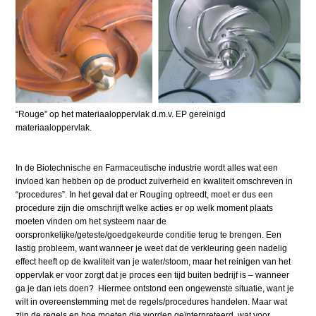
“Rouge” op het materiaaloppervlak d.m.v. EP gereinigd
materiaaloppervlak.
In de Biotechnische en Farmaceutische industrie wordt alles wat een
invloed kan hebben op de product zuiverheid en kwaliteit omschreven in
“procedures”. In het geval dat er Rouging optreedt, moet er dus een
procedure zijn die omschrijft welke acties er op welk moment plaats
moeten vinden om het systeem naar de
oorspronkelijke/geteste/goedgekeurde conditie terug te brengen. Een
lastig probleem, want wanneer je weet dat de verkleuring geen nadelig
effect heeft op de kwaliteit van je water/stoom, maar het reinigen van het
oppervlak er voor zorgt dat je proces een tijd buiten bedrijf is – wanneer
ga je dan iets doen? Hiermee ontstond een ongewenste situatie, want je
wilt in overeenstemming met de regels/procedures handelen. Maar wat
zijn de regels en hoe moeten die worden geïnterpreteerd, wat voor