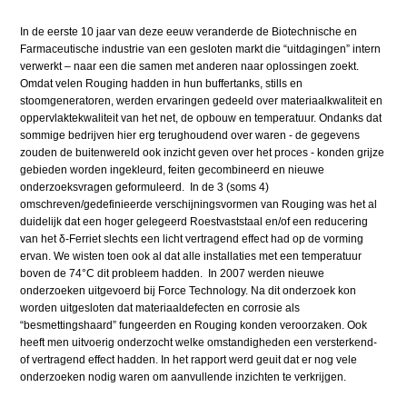
In de eerste 10 jaar van deze eeuw veranderde de Biotechnische en
Farmaceutische industrie van een gesloten markt die “uitdagingen” intern
verwerkt – naar een die samen met anderen naar oplossingen zoekt.
Omdat velen Rouging hadden in hun buffertanks, stills en
stoomgeneratoren, werden ervaringen gedeeld over materiaalkwaliteit en
oppervlaktekwaliteit van het net, de opbouw en temperatuur. Ondanks dat
sommige bedrijven hier erg terughoudend over waren - de gegevens
zouden de buitenwereld ook inzicht geven over het proces - konden grijze
gebieden worden ingekleurd, feiten gecombineerd en nieuwe
onderzoeksvragen geformuleerd. In de 3 (soms 4)
omschreven/gedefinieerde verschijningsvormen van Rouging was het al
duidelijk dat een hoger gelegeerd Roestvaststaal en/of een reducering
van het δ-Ferriet slechts een licht vertragend effect had op de vorming
ervan. We wisten toen ook al dat alle installaties met een temperatuur
boven de 74°C dit probleem hadden. In 2007 werden nieuwe
onderzoeken uitgevoerd bij Force Technology. Na dit onderzoek kon
worden uitgesloten dat materiaaldefecten en corrosie als
“besmettingshaard” fungeerden en Rouging konden veroorzaken. Ook
heeft men uitvoerig onderzocht welke omstandigheden een versterkend-
of vertragend effect hadden. In het rapport werd geuit dat er nog vele
onderzoeken nodig waren om aanvullende inzichten te verkrijgen.