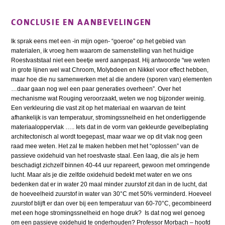
CONCLUSIE EN AANBEVELINGEN
Ik sprak eens met een -in mijn ogen- “goeroe” op het gebied van
materialen, ik vroeg hem waarom de samenstelling van het huidige
Roestvaststaal niet een beetje werd aangepast. Hij antwoorde “we weten
in grote lijnen wel wat Chroom, Molybdeen en Nikkel voor effect hebben,
maar hoe die nu samenwerken met al die andere (sporen van) elementen
…daar gaan nog wel een paar generaties overheen”. Over het
mechanisme wat Rouging veroorzaakt, weten we nog bijzonder weinig.
Een verkleuring die vast zit op het materiaal en waarvan de teint
afhankelijk is van temperatuur, stromingssnelheid en het onderliggende
materiaaloppervlak ….. Iets dat in de vorm van gekleurde gevelbeplating
architectonisch al wordt toegepast, maar waar we op dit vlak nog geen
raad mee weten. Het zal te maken hebben met het “oplossen” van de
passieve oxidehuid van het roestvaste staal. Een laag, die als je hem
beschadigt zichzelf binnen 40-44 uur repareert, gewoon met omringende
lucht. Maar als je die zelfde oxidehuid bedekt met water en we ons
bedenken dat er in water 20 maal minder zuurstof zit dan in de lucht, dat
de hoeveelheid zuurstof in water van 30°C met 50% verminderd. Hoeveel
zuurstof blijft er dan over bij een temperatuur van 60-70°C, gecombineerd
met een hoge stromingssnelheid en hoge druk? Is dat nog wel genoeg
om een passieve oxidehuid te onderhouden? Professor Morbach – hoofd