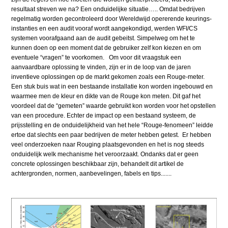
resultaat streven we na? Een onduidelijke situatie….. Omdat bedrijven
regelmatig worden gecontroleerd door Wereldwijd opererende keurings-
instanties en een audit vooraf wordt aangekondigd, werden WFI/CS
systemen voorafgaand aan de audit gebeitst. Simpelweg om het te
kunnen doen op een moment dat de gebruiker zelf kon kiezen en om
eventuele “vragen” te voorkomen. Om voor dit vraagstuk een
aanvaardbare oplossing te vinden, zijn er in de loop van de jaren
inventieve oplossingen op de markt gekomen zoals een Rouge-meter.
Een stuk buis wat in een bestaande installatie kon worden ingebouwd en
waarmee men de kleur en dikte van de Rouge kon meten. Dit gaf het
voordeel dat de “gemeten” waarde gebruikt kon worden voor het opstellen
van een procedure. Echter de impact op een bestaand systeem, de
prijsstelling en de onduidelijkheid van het hele “Rouge-fenomeen” leidde
ertoe dat slechts een paar bedrijven de meter hebben getest. Er hebben
veel onderzoeken naar Rouging plaatsgevonden en het is nog steeds
onduidelijk welk mechanisme het veroorzaakt. Ondanks dat er geen
concrete oplossingen beschikbaar zijn, behandelt dit artikel de
achtergronden, normen, aanbevelingen, fabels en tips.......