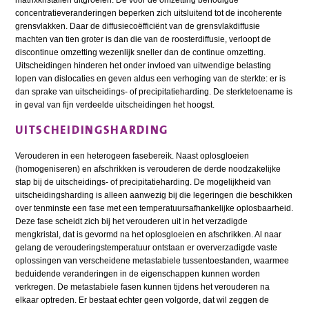
concentratieveranderingen beperken zich uitsluitend tot de incoherente
grensvlakken. Daar de diffusiecoëfficiënt van de grensvlakdiffusie
machten van tien groter is dan die van de roosterdiffusie, verloopt de
discontinue omzetting wezenlijk sneller dan de continue omzetting.
Uitscheidingen hinderen het onder invloed van uitwendige belasting
lopen van dislocaties en geven aldus een verhoging van de sterkte: er is
dan sprake van uitscheidings- of precipitatieharding. De sterktetoename is
in geval van fijn verdeelde uitscheidingen het hoogst.
UITSCHEIDINGSHARDING
Verouderen in een heterogeen fasebereik. Naast oplosgloeien
(homogeniseren) en afschrikken is verouderen de derde noodzakelijke
stap bij de uitscheidings- of precipitatieharding. De mogelijkheid van
uitscheidingsharding is alleen aanwezig bij die legeringen die beschikken
over tenminste een fase met een temperatuursafhankelijke oplosbaarheid.
Deze fase scheidt zich bij het verouderen uit in het verzadigde
mengkristal, dat is gevormd na het oplosgloeien en afschrikken. Al naar
gelang de verouderingstemperatuur ontstaan er oververzadigde vaste
oplossingen van verscheidene metastabiele tussentoestanden, waarmee
beduidende veranderingen in de eigenschappen kunnen worden
verkregen. De metastabiele fasen kunnen tijdens het verouderen na
elkaar optreden. Er bestaat echter geen volgorde, dat wil zeggen de