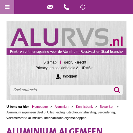
Sitemap
gebruiksrecht
Privacy- en cookiebeleid ALURVS.nl
Inloggen
U bent nu hier
Homepage
>
Aluminium
>
Kennisbank
>
Bewerken
>
Aluminium algemeen deel 6; Uitscheiding, uitscheidingsharding, veroudering,
vezelversterkt aluminium, mechanische eigenschappen
ALUMINIUM ALGEMEEN