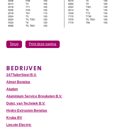
Terug
Print deze pagina
BEDRIJVEN
247TailorSteel B.V.
Almet Benelux
Aludon
Aluminium Service Breukelen B.V.
Dulst, van Techniek B.V.
Hydro Extrusion Benelux
Kruba BV
Lincoln Electric