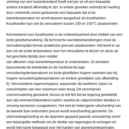
vorming van een tussentoestand hoeft niet per se uit een bepaalde
andere toestand afkomstig te zijn. In enkele gevallen verloopt de harding
door coherente zones gedurende een bepaalde tijd al bij
kamertemperatuur en wordt daarom aangeduid als koudharden.
Koudharden kan ook bij verouderen tussen 100 en 150°C plaatsvinden.
Kenmerkend voor koudharden is de omkeerbaarheid door middel van een
korte gloeibehandeling. Bij technische warmtebehandelingen moet de
verouderingstijd binnen praktische grenzen plaatsvinden. Het komt er op
aan om de juiste temperatuur voor het verouderen te kiezen en deze op
het geschikte tijdstip door middel
van afkoelen naar kamertemperatuur te onderbreken. Zo bereiken
bijvoorbeeld de treksterkte en de hardheid bij lage
verouderingstemperaturen en korte gloeitijden hogere waarden dan bij
hogere verouderingstemperaturen en kortere gloeitijden (zie afbeelding
8). Verscheidene eigenschappen, waaronder de hardheid, lopen na
overschrijden van een maximum weer terug. Dit verschijnsel,
oververoudering genaamd, berust op het feit dat de legering geleidelijk
aan zijn evenwichtstoestand nadert, waarbij de uitgescheiden deeltjes in
omvang toenemen (coaguleren). Het met de heterogene uitscheiding van
de tweede fase verbonden proces wordt warmharding genoemd. De
uitscheidingsharding en de daarmee gepaard gaande veroudering vormt
een belangrijke methode om de sterkte van legeringen te verhogen en
wordt met name toegepast voor het harden van aluminiumlegeringen.