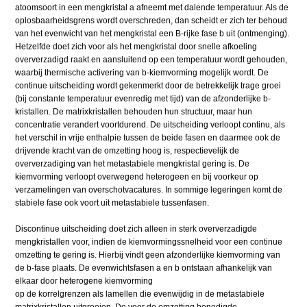
atoomsoort in een mengkristal a afneemt met dalende temperatuur. Als de
oplosbaarheidsgrens wordt overschreden, dan scheidt er zich ter behoud
van het evenwicht van het mengkristal een B-rijke fase b uit (ontmenging).
Hetzelfde doet zich voor als het mengkristal door snelle afkoeling
oververzadigd raakt en aansluitend op een temperatuur wordt gehouden,
waarbij thermische activering van b-kiemvorming mogelijk wordt. De
continue uitscheiding wordt gekenmerkt door de betrekkelijk trage groei
(bij constante temperatuur evenredig met tijd) van de afzonderlijke b-
kristallen. De matrixkristallen behouden hun structuur, maar hun
concentratie verandert voortdurend. De uitscheiding verloopt continu, als
het verschil in vrije enthalpie tussen de beide fasen en daarmee ook de
drijvende kracht van de omzetting hoog is, respectievelijk de
oververzadiging van het metastabiele mengkristal gering is. De
kiemvorming verloopt overwegend heterogeen en bij voorkeur op
verzamelingen van overschotvacatures. In sommige legeringen komt de
stabiele fase ook voort uit metastabiele tussenfasen.
Discontinue uitscheiding doet zich alleen in sterk oververzadigde
mengkristallen voor, indien de kiemvormingssnelheid voor een continue
omzetting te gering is. Hierbij vindt geen afzonderlijke kiemvorming van
de b-fase plaats. De evenwichtsfasen a en b ontstaan afhankelijk van
elkaar door heterogene kiemvorming
op de korrelgrenzen als lamellen die evenwijdig in de metastabiele
matrixkristallen uitgroeien. De voor de omzetting benodigde