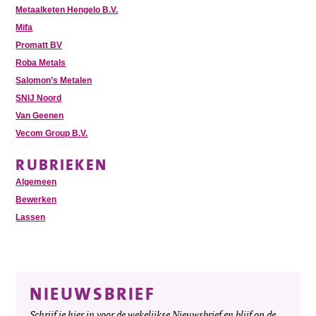
Metaalketen Hengelo B.V.
Mifa
Promatt BV
Roba Metals
Salomon’s Metalen
SNIJ Noord
Van Geenen
Vecom Group B.V.
RUBRIEKEN
Algemeen
Bewerken
Lassen
NIEUWSBRIEF
Schrijf je hier in voor de wekelijkse Nieuwsbrief en blijf op de