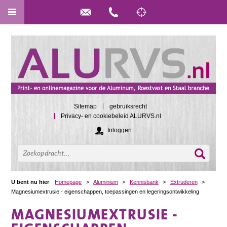
Sitemap
gebruiksrecht
Privacy- en cookiebeleid ALURVS.nl
Inloggen
U bent nu hier
Homepage
>
Aluminium
>
Kennisbank
>
Extruderen
>
Magnesiumextrusie - eigenschappen, toepassingen en legeringsontwikkeling
MAGNESIUMEXTRUSIE -