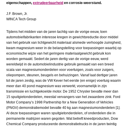
eigenschappen,
extrudeerbaarheid
en corrosie-weerstand.
J.F. Brown, Jr.
WINCA Tech Group
Tijdens het midden van de jaren tachtig van de vorige eeuw, toen
automobielfabrikanten interesse kregen in gewichtsreductie door middel
van het gebruik van lichtgewicht materiaal alsmede verhoogde zuinigheid,
kwam magnesium weer in de belangstelling voor toepassingen waarbij op
economische wijze van het geringere materiaalgewicht gebruik kon
worden gemaakt. Sedert de jaren dertig van de vorige eeuw, werd
wereldwijd in de automobielindustrie gebruik gemaakt van een breed
scala van magnesiumonderdelen voor voertuigen, zoals voor zuigers,
oliepompen, steunen, beugels en behuizingen. Vanaf laat dertiger jaren
tot de jaren zestig, was de VW Kever het eerste (en enige) voertuig waarin
meer dan 40 pond magnesium was verwerkt, voornamelijk in zijn
transmissie en luchtgekoelde motor. De 1952 Chrysler bevatte meer dan
15 spuitgietonderdelen, meestal vervangers van het zwaardere zink. Ford
Motor Company’s 1998 Partnership for a New Generation of Vehicles
(PNGV) demonstratiemodel bevatte 40 kg aan magnesiumonderdelen [1].
Al deze toepassingen waren spuitgietonderdelen, of onderdelen die in
permanente matrijzen waren gegoten. Wat betreft kneedproducten, Dow
Chemical Company produceerde demonstratietrucks in de jaren twintig