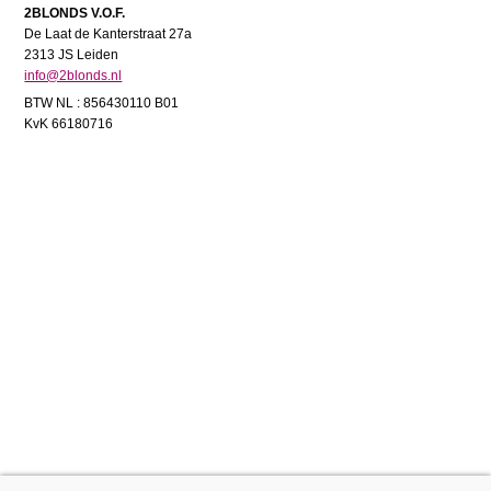
2BLONDS V.O.F.
De Laat de Kanterstraat 27a
2313 JS Leiden
info@2blonds.nl
BTW NL : 856430110 B01
KvK 66180716