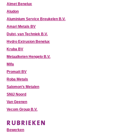
Almet Benelux
Aludon
Aluminium Service Breukelen B.V.
Amari Metals BV
Dulst, van Techniek B.V.
Hydro Extrusion Benelux
Kruba BV
Metaalketen Hengelo B.V.
Mifa
Promatt BV
Roba Metals
Salomon’s Metalen
SNIJ Noord
Van Geenen
Vecom Group B.V.
RUBRIEKEN
Bewerken