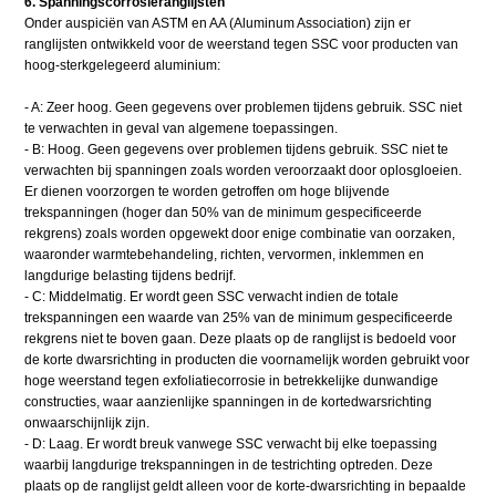
6. Spanningscorrosieranglijsten
Onder auspiciën van ASTM en AA (Aluminum Association) zijn er
ranglijsten ontwikkeld voor de weerstand tegen SSC voor producten van
hoog-sterkgelegeerd aluminium:
- A: Zeer hoog. Geen gegevens over problemen tijdens gebruik. SSC niet
te verwachten in geval van algemene toepassingen.
- B: Hoog. Geen gegevens over problemen tijdens gebruik. SSC niet te
verwachten bij spanningen zoals worden veroorzaakt door oplosgloeien.
Er dienen voorzorgen te worden getroffen om hoge blijvende
trekspanningen (hoger dan 50% van de minimum gespecificeerde
rekgrens) zoals worden opgewekt door enige combinatie van oorzaken,
waaronder warmtebehandeling, richten, vervormen, inklemmen en
langdurige belasting tijdens bedrijf.
- C: Middelmatig. Er wordt geen SSC verwacht indien de totale
trekspanningen een waarde van 25% van de minimum gespecificeerde
rekgrens niet te boven gaan. Deze plaats op de ranglijst is bedoeld voor
de korte dwarsrichting in producten die voornamelijk worden gebruikt voor
hoge weerstand tegen exfoliatiecorrosie in betrekkelijke dunwandige
constructies, waar aanzienlijke spanningen in de kortedwarsrichting
onwaarschijnlijk zijn.
- D: Laag. Er wordt breuk vanwege SSC verwacht bij elke toepassing
waarbij langdurige trekspanningen in de testrichting optreden. Deze
plaats op de ranglijst geldt alleen voor de korte-dwarsrichting in bepaalde