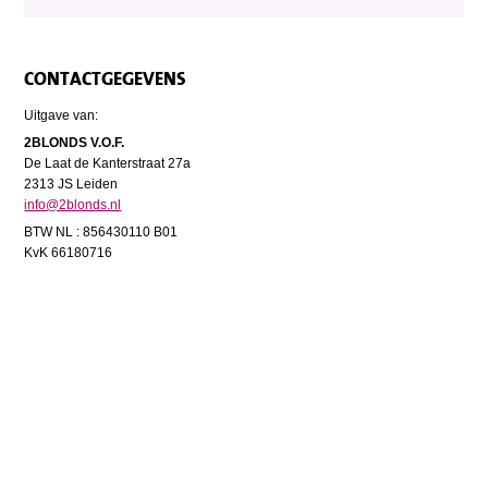
CONTACTGEGEVENS
Uitgave van:
2BLONDS V.O.F.
De Laat de Kanterstraat 27a
2313 JS Leiden
info@2blonds.nl
BTW NL : 856430110 B01
KvK 66180716