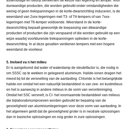
assemblage en bedrijf beheersen de keuze van legering en temper. Voor
dunwandige producten, die worden gebruikt onder omstandigheden die
weinig of geen trekspanningen in de korte-dwarsrichting induceren, is de
weerstand van 2xxx-legeringen met T3- of T4-tempers of van 7xxx-
legeringen met T6-temper voldoende. Weerstand in de korte-
dwarsrichting bepaalt gewoonlijk de toepassing van dikwandige
producten of producten die zijn verspaand of die worden gebruikt op een
wijze waarbij voortdurende trekspanningen optreden in de korte-
dwarsrichting. In al deze gevallen verdienen tempers met een hogere
weerstand de voorkeur.
5. Invloed va n het milieu
Er is aangetoond dat water of waterdamp de sleutelfactor is, die nodig is
om SSSC op te wekken in gelegeerd aluminium. Halide-ionen dragen het
meest bij tot de versnelling van de aantasting. Chloride is het belangrijkste
halide-ion omdat het een natuurlijk bestanddeel is van zee- en kustmilieus
en het is aanwezig in andere milieus in de vorm van verontreiniging.
Omdat het SSC versnelt, is Cl- het voornaamste bestanddeel van milieus
die bijlaboratoriumproeven worden gebruikt ter bepaling van de
gevoeligheid van aluminiumlegeringen voor deze vorm van aantasting. In
het algemeen geldt dat de gevoeligheid groter is in neutrale oplossingen
dan in basische oplossingen en nog groter in zure oplossingen.