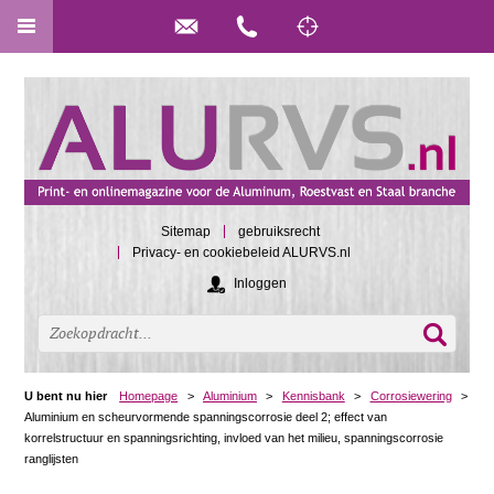
Sitemap
gebruiksrecht
Privacy- en cookiebeleid ALURVS.nl
Inloggen
U bent nu hier
Homepage
>
Aluminium
>
Kennisbank
>
Corrosiewering
>
Aluminium en scheurvormende spanningscorrosie deel 2; effect van
korrelstructuur en spanningsrichting, invloed van het milieu, spanningscorrosie
ranglijsten