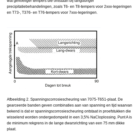
wat gevoeliger tempers die ontstaan bij langduriger
precipitatiebehandelingen, zoals T6- en T8-tempers voor 2xxx-legeringen
en T73-, T376- en T76-tempers voor 7xxx-legeringen.
Afbeelding 2. Spanningscorrosiescheuring van 7075-T651-plaat. De
gearceerde banden geven combinaties aan van spanning en tijd waarvan
bekend is dat er spanningscorrosiescheuring ontstaat in proefstukken die
wisselend worden ondergedompeld in een 3,5% NaCloplossing. Punt A is
de minimum rekgrens in de lange dwarsrichting van een 75 mm dikke
plaat.