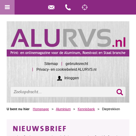
Sitemap
gebruiksrecht
Privacy- en cookiebeleid ALURVS.nl
Inloggen
U bent nu hier
Homepage
>
Aluminium
>
Kennisbank
>
Dieptrekken
NIEUWSBRIEF