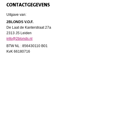
CONTACTGEGEVENS
Uitgave van:
2BLONDS V.O.F.
De Laat de Kanterstraat 27a
2313 JS Leiden
info@2blonds.nl
BTW NL : 856430110 B01
KvK 66180716