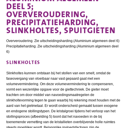
DEEL 5;
OVERVEROUDERING,
PRECIPITATIEHARDING,
SLINKHOLTES, SPUITGIETEN
Oververoudering. Zie uitscheidingsharding.(Aluminium algemeen deel 6)
Precipitatieharding. Zie uitscheidingsharding.(Aluminium algemeen deel
6)
SLINKHOLTES
Slinkholtes kunnen ontstaan bij het stollen van een smelt, omdat de
faseovergang van vloeibaar naar vast gepaard gaat met een
volumevermindering. Om deze volumevermindering te compenseren,
vormt een wezenlijke opgave voor de giettechniek. De gieter moet
trachten om door middel van navoedingsmaatregelen de
slinkholtevorming tegen te gaan waarbij hij rekening moet houden met de
aard van het gietmetaal. Er wordt onderscheid gemaakt tussen exogene
en endogene stollingstypen. De kristalgroei tijdens het verloop van het
stollingsproces (afbeelding 5) toont dat het navoeden in de bij
toenemende vernetting van de kristallieten overblijvende holle ruimtes
steeds moeilijker wordt. Belangrijke invloedsfactoren zijn de