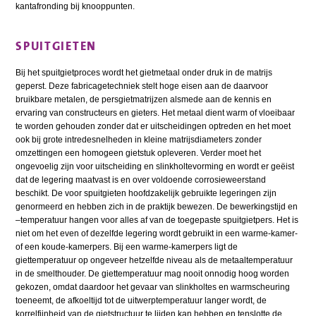
kantafronding bij knooppunten.
SPUITGIETEN
Bij het spuitgietproces wordt het gietmetaal onder druk in de matrijs
geperst. Deze fabricagetechniek stelt hoge eisen aan de daarvoor
bruikbare metalen, de persgietmatrijzen alsmede aan de kennis en
ervaring van constructeurs en gieters. Het metaal dient warm of vloeibaar
te worden gehouden zonder dat er uitscheidingen optreden en het moet
ook bij grote intredesnelheden in kleine matrijsdiameters zonder
omzettingen een homogeen gietstuk opleveren. Verder moet het
ongevoelig zijn voor uitscheiding en slinkholtevorming en wordt er geëist
dat de legering maatvast is en over voldoende corrosieweerstand
beschikt. De voor spuitgieten hoofdzakelijk gebruikte legeringen zijn
genormeerd en hebben zich in de praktijk bewezen. De bewerkingstijd en
–temperatuur hangen voor alles af van de toegepaste spuitgietpers. Het is
niet om het even of dezelfde legering wordt gebruikt in een warme-kamer-
of een koude-kamerpers. Bij een warme-kamerpers ligt de
giettemperatuur op ongeveer hetzelfde niveau als de metaaltemperatuur
in de smelthouder. De giettemperatuur mag nooit onnodig hoog worden
gekozen, omdat daardoor het gevaar van slinkholtes en warmscheuring
toeneemt, de afkoeltijd tot de uitwerptemperatuur langer wordt, de
korrelfijnheid van de gietstructuur te lijden kan hebben en tenslotte de