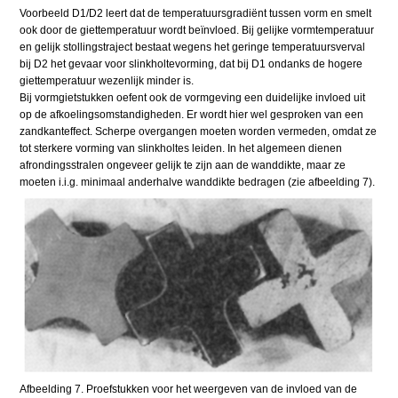
Voorbeeld D1/D2 leert dat de temperatuursgradiënt tussen vorm en smelt
ook door de giettemperatuur wordt beïnvloed. Bij gelijke vormtemperatuur
en gelijk stollingstraject bestaat wegens het geringe temperatuursverval
bij D2 het gevaar voor slinkholtevorming, dat bij D1 ondanks de hogere
giettemperatuur wezenlijk minder is.
Bij vormgietstukken oefent ook de vormgeving een duidelijke invloed uit
op de afkoelingsomstandigheden. Er wordt hier wel gesproken van een
zandkanteffect. Scherpe overgangen moeten worden vermeden, omdat ze
tot sterkere vorming van slinkholtes leiden. In het algemeen dienen
afrondingsstralen ongeveer gelijk te zijn aan de wanddikte, maar ze
moeten i.i.g. minimaal anderhalve wanddikte bedragen (zie afbeelding 7).
Afbeelding 7. Proefstukken voor het weergeven van de invloed van de