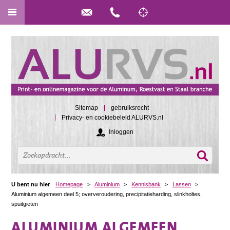
Sitemap
gebruiksrecht
Privacy- en cookiebeleid ALURVS.nl
Inloggen
U bent nu hier
Homepage
>
Aluminium
>
Kennisbank
>
Lassen
>
Aluminium algemeen deel 5; oververoudering, precipitatieharding, slinkholtes,
spuitgieten
ALUMINIUM ALGEMEEN