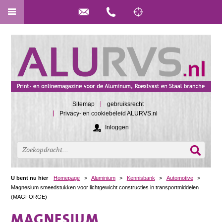
Sitemap
gebruiksrecht
Privacy- en cookiebeleid ALURVS.nl
Inloggen
U bent nu hier
Homepage
>
Aluminium
>
Kennisbank
>
Automotive
>
Magnesium smeedstukken voor lichtgewicht constructies in transportmiddelen
(MAGFORGE)
MAGNESIUM