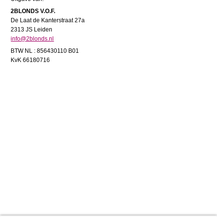
2BLONDS V.O.F.
De Laat de Kanterstraat 27a
2313 JS Leiden
info@2blonds.nl
BTW NL : 856430110 B01
KvK 66180716