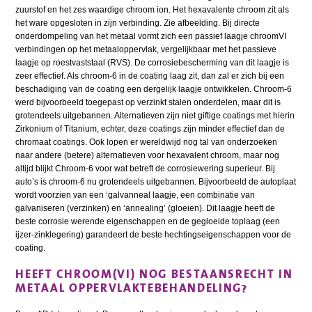
zuurstof en het zes waardige chroom ion. Het hexavalente chroom zit als
het ware opgesloten in zijn verbinding. Zie afbeelding. Bij directe
onderdompeling van het metaal vormt zich een passief laagje chroomVI
verbindingen op het metaaloppervlak, vergelijkbaar met het passieve
laagje op roestvaststaal (RVS). De corrosiebescherming van dit laagje is
zeer effectief. Als chroom-6 in de coating laag zit, dan zal er zich bij een
beschadiging van de coating een dergelijk laagje ontwikkelen. Chroom-6
werd bijvoorbeeld toegepast op verzinkt stalen onderdelen, maar dit is
grotendeels uitgebannen. Alternatieven zijn niet giftige coatings met hierin
Zirkonium of Titanium, echter, deze coatings zijn minder effectief dan de
chromaat coatings. Ook lopen er wereldwijd nog tal van onderzoeken
naar andere (betere) alternatieven voor hexavalent chroom, maar nog
altijd blijkt Chroom-6 voor wat betreft de corrosiewering superieur. Bij
auto’s is chroom-6 nu grotendeels uitgebannen. Bijvoorbeeld de autoplaat
wordt voorzien van een ‘galvanneal laagje, een combinatie van
galvaniseren (verzinken) en ‘annealing’ (gloeien). Dit laagje heeft de
beste corrosie werende eigenschappen en de gegloeide toplaag (een
ijzer-zinklegering) garandeert de beste hechtingseigenschappen voor de
coating.
HEEFT CHROOM(VI) NOG BESTAANSRECHT IN
METAAL OPPERVLAKTEBEHANDELING?