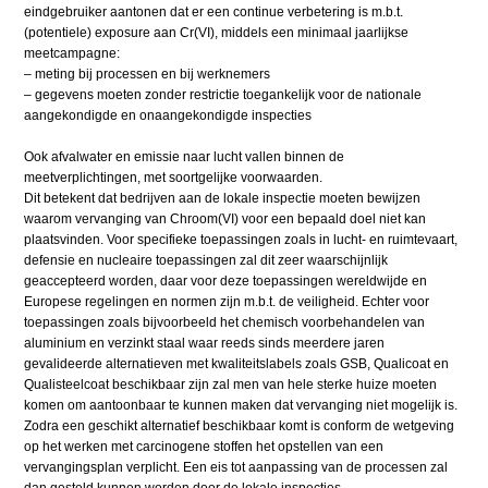
eindgebruiker aantonen dat er een continue verbetering is m.b.t.
(potentiele) exposure aan Cr(VI), middels een minimaal jaarlijkse
meetcampagne:
– meting bij processen en bij werknemers
– gegevens moeten zonder restrictie toegankelijk voor de nationale
aangekondigde en onaangekondigde inspecties
Ook afvalwater en emissie naar lucht vallen binnen de
meetverplichtingen, met soortgelijke voorwaarden.
Dit betekent dat bedrijven aan de lokale inspectie moeten bewijzen
waarom vervanging van Chroom(VI) voor een bepaald doel niet kan
plaatsvinden. Voor specifieke toepassingen zoals in lucht- en ruimtevaart,
defensie en nucleaire toepassingen zal dit zeer waarschijnlijk
geaccepteerd worden, daar voor deze toepassingen wereldwijde en
Europese regelingen en normen zijn m.b.t. de veiligheid. Echter voor
toepassingen zoals bijvoorbeeld het chemisch voorbehandelen van
aluminium en verzinkt staal waar reeds sinds meerdere jaren
gevalideerde alternatieven met kwaliteitslabels zoals GSB, Qualicoat en
Qualisteelcoat beschikbaar zijn zal men van hele sterke huize moeten
komen om aantoonbaar te kunnen maken dat vervanging niet mogelijk is.
Zodra een geschikt alternatief beschikbaar komt is conform de wetgeving
op het werken met carcinogene stoffen het opstellen van een
vervangingsplan verplicht. Een eis tot aanpassing van de processen zal
dan gesteld kunnen worden door de lokale inspecties.