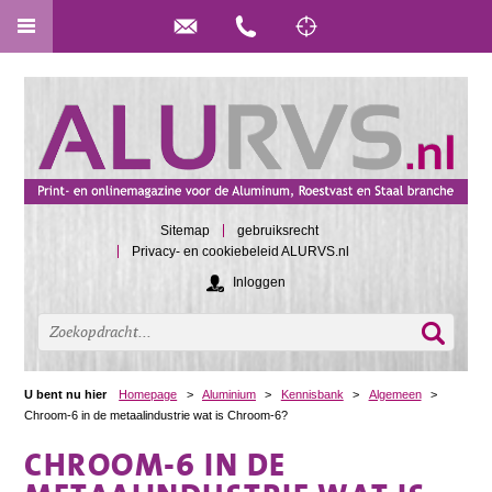
Sitemap
gebruiksrecht
Privacy- en cookiebeleid ALURVS.nl
Inloggen
U bent nu hier
Homepage
>
Aluminium
>
Kennisbank
>
Algemeen
>
Chroom-6 in de metaalindustrie wat is Chroom-6?
CHROOM-6 IN DE