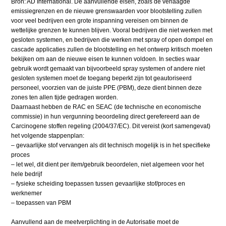
Bron: AD International. De aanvullende eisen, zoals de verlaagde
emissiegrenzen en de nieuwe grenswaarden voor blootstelling zullen
voor veel bedrijven een grote inspanning vereisen om binnen de
wettelijke grenzen te kunnen blijven. Vooral bedrijven die niet werken met
gesloten systemen, en bedrijven die werken met spray of open dompel en
cascade applicaties zullen de blootstelling en het ontwerp kritisch moeten
bekijken om aan de nieuwe eisen te kunnen voldoen. In secties waar
gebruik wordt gemaakt van bijvoorbeeld spray systemen of andere niet
gesloten systemen moet de toegang beperkt zijn tot geautoriseerd
personeel, voorzien van de juiste PPE (PBM), deze dient binnen deze
zones ten allen tijde gedragen worden.
Daarnaast hebben de RAC en SEAC (de technische en economische
commissie) in hun vergunning beoordeling direct gerefereerd aan de
Carcinogene stoffen regeling (2004/37/EC). Dit vereist (kort samengevat)
het volgende stappenplan:
– gevaarlijke stof vervangen als dit technisch mogelijk is in het specifieke
proces
– let wel, dit dient per item/gebruik beoordelen, niet algemeen voor het
hele bedrijf
– fysieke scheiding toepassen tussen gevaarlijke stof/proces en
werknemer
– toepassen van PBM
Aanvullend aan de meetverplichting in de Autorisatie moet de