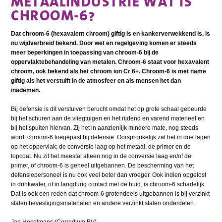
METAALINDUSTRIE WAT IS
CHROOM-6?
Dat chroom-6 (hexavalent chroom) giftig is en kankerverwekkend is, is
nu wijdverbreid bekend. Door wet en regelgeving komen er steeds
meer beperkingen in toepassing van chroom-6 bij de
oppervlaktebehandeling van metalen. Chroom-6 staat voor hexavalent
chroom, ook bekend als het chroom ion Cr 6+. Chroom-6 is met name
giftig als het verstuift in de atmosfeer en als mensen het dan
inademen.
Bij defensie is dit verstuiven berucht omdat het op grote schaal gebeurde
bij het schuren aan de vliegtuigen en het rijdend en varend materieel en
bij het spuiten hiervan. Zij het in aanzienlijk mindere mate, nog steeds
wordt chroom-6 toegepast bij defensie. Oorspronkelijk zat het in drie lagen
op het oppervlak; de conversie laag op het metaal, de primer en de
topcoat. Nu zit het meestal alleen nog in de conversie laag en/of de
primer, of chroom-6 is geheel uitgebannen. De bescherming van het
defensiepersoneel is nu ook veel beter dan vroeger. Ook indien opgelost
in drinkwater, of in langdurig contact met de huid, is chroom-6 schadelijk.
Dat is ook een reden dat chroom-6 grotendeels uitgebannen is bij verzinkt
stalen bevestigingsmaterialen en andere verzinkt stalen onderdelen.