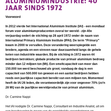
ALUMINIUMINDUSTRIE: 40
JAAR SINDS 1972
Voorwoord
In 2012 vierde het International Aluminium Institute (IAI) - een mondiaal
forum voor aluminiumproducenten overal ter wereld - zijn 40e
verjaardag sedert de stichting op 28 april 1972 onder de naam van
International Primary Aluminium Institute (IPAI). De term “Primary”
kwam in 2000 te vervallen. Deze verandering weerspiegelde een
bredere, agenda en een streven naar duurzaamheid langs de gehele
keten van industriële waarden. Bij de stichting in 1972 waren 44
bedrijven betrokken; globale productie van primair aluminium bedroeg
minder dan 12 miljoen ton (Mt). Een smeltcapaciteit van meer dan
150.000 ton werd beschouwd als groot; vandaag de dag is een
capaciteit van 500.000 ton gewoon en een aantal bedrijven hebben
reeds een jaarlijkse capaciteit bereikt van een miljoen ton. Momenteel
heeft de IAI 26 leden, die verantwoordelijk zijn voor ongeveer 70% (zo’n
28 Mt) van de jaarlijkse wereldproductie van primair aluminium.
Dr. Carmine Nappi
Het IAI nodigde Dr. Carmine Nappi, Consultant en Industrie Analist, uit om