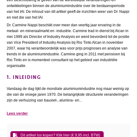
een beschouwing te geven van de wereldwijde veranderingen en
ontwikkelingen binnen de aluminiumindustrie over de bestaansperiode
van het IAI. De inhoud van dit artikel geeft de inzichten weer van Dr. Nappi
en niet die van het IAI.
Dr. Carmine Nappi beschikt over meer dan veertig jaar ervaring in de
metaal- en mineraalmarkt en -industrie. Carmine trad in dienst bij Alcan in
mei 1999 als Director of Industry Analysis en werd bevorderd tot de positie
van Vice President of Industry Analysis bij Rio Tinto Alcan in november
2007, waar hij verantwoordelijk was voor prijs prognoses en analyse van
trends in de aluminiumindustrie. Carmine ging in 2011 met pensioen bij
Rio Tinto en is momenteel consultant op het gebied van industriële
organisatie.
1. INLEIDING
Vandaag de dag lijkt de mondiale aluminiumindustrie nog maar weinig op
die van de vroege jaren 1970. De belangrijkste structurele veranderingen
zijn de verhuizing van bauxiet-, alumina- en...
Lees verder
Dit artikel los kopen? Klik hier (€ 9,95 incl. BTW)