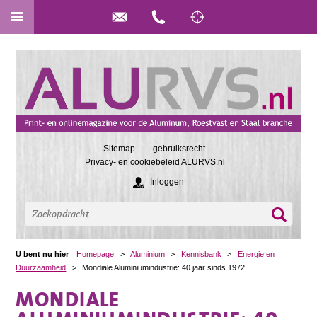
Sitemap
gebruiksrecht
Privacy- en cookiebeleid ALURVS.nl
Inloggen
U bent nu hier
Homepage
>
Aluminium
>
Kennisbank
>
Energie en
Duurzaamheid
>
Mondiale Aluminiumindustrie: 40 jaar sinds 1972
MONDIALE