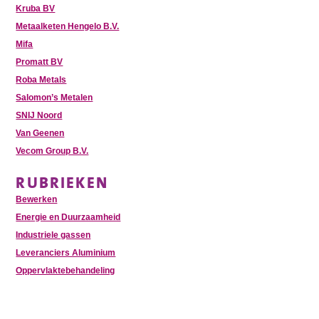
Kruba BV
Metaalketen Hengelo B.V.
Mifa
Promatt BV
Roba Metals
Salomon’s Metalen
SNIJ Noord
Van Geenen
Vecom Group B.V.
RUBRIEKEN
Bewerken
Energie en Duurzaamheid
Industriele gassen
Leveranciers Aluminium
Oppervlaktebehandeling