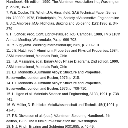
Handbook, 4th edition, 1990. The Aluminum Association Inc., Washington,
p. 27-28, 36-37.
7. W.E. Cooke, T.E. Wright,J.A. Hirschfield. SAE Technica! Paper, Series
No. 780300, 1978, Philadelphia, Pa, Society of Automotive Engineers Inc.
8. J.C. Ambrose, M.G. Nicholas. Brazing and Soldering 11(3)1986, p. 34-
379.
9. H. Schoer. Proc. Conf. LightMetals, ed. P.G. Campbell, 1989, TMS 118th
Annual Meeting, Warrendale, Pa., p. 699-702.
10. Y. Sugiyama. Welding lnternational3(8)1989, p. 700-710.
11. J.E. Hatch (ed.). Aluminum: Properties and Physical Properties, 1984,
ASM International, Materials Park, Ohio.
12. T.B. Massalski, et al. Binary Alloy Phase Diagrams, 2nd edition, 1990,
ASM International, Materials Park, Ohio.
13. L.F. Mondolfo. AJuminurn Alloys: Structure and Properties,
Butterworths, London and Boston, 1976, p. 215.
14. L.F. Mondolfo. AJuminurn Alloys: Structure and Properties,
Butterworths, London and Boston, 1976, p. 709-710.
15. L. Illgen et al. Materials Science and Engineering, A133, 1991, p. 738-
741.
16. W. Müller, D. Ruhlicke. Metallwissenschaft und Technik, 45(1)1991, p.
41-45.
17. P.B. Dickerson et al. (eds.). AJuminurn Soldering Handbook, 4th
edition, 1985. The AJuminurn Association Inc., Washington.
18. N.J. Finch. Brazing and Soldering 9(3)1985, p. 46-49.