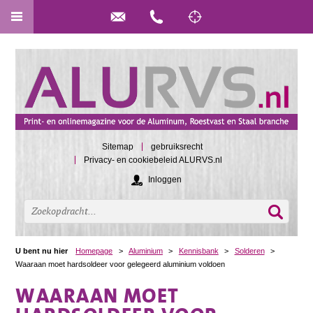
Sitemap
gebruiksrecht
Privacy- en cookiebeleid ALURVS.nl
Inloggen
U bent nu hier
Homepage
>
Aluminium
>
Kennisbank
>
Solderen
>
Waaraan moet hardsoldeer voor gelegeerd aluminium voldoen
WAARAAN MOET