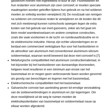
gasstroom hoeven niet ingewikkeld of duur te zijn. Fluxmiddelen en
hun restanten voor aluminium zijn zeer corrosief; er moeten speciale
maatregelen worden getroffen tijdens hun gebruik en na het solderen
moeten ze volledig worden verwijderd [ 6]. De noodzaak van reinigen
na solderen om corrosieve resten te verwijderen en de kosten die dit
met zich meebrengt kunnen ruimschoots opwegen tegen de extra
kosten van het gebruik van inert-gasovens, zeker als het gaat om
klein model warmtewisselaars en andere complexe constructies,
zoals die vaak voorkomen in de lucht- en ruimtevaartindustrie en in
de elektronische industrie. Hierop zijn echter uitzonderingen en er
bestaat een commercieel verkrijgbare flux voor het hardsolderen in
de atmosfeer van aluminium met conventioneel aluminium-silicium
soldeermetaal, waarvan wordt beweerd dat deze niet-corrosief is [7].
Metallurgische compatibiliteit met aluminium constructiemateriaal, in
het bijzonder bij het hardsolderen van dunwandige doorsneden,
hetgeen moet resulteren in een minimum aan erosie van het
basismetaal en er mogen geen verbrossende fasen worden gevormd
als gevolg van bevochtigen en legeren met het basismetaaL
Elektrochemische compatibiliteit met het basismetaal.
Galvanische corrosie kan aanleiding geven tot ernstige verzwakking
van de soldeerverbindingen in aluminium en zijn legeringen. Om
deze moeilijkheid uit de weg te ruimen moeten de
elektrodepotentialen van basismetaal en soldeermetaal nauw op
elkaar worden afgestemd.