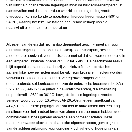
van uitscheidingshardende legeringen moet de hardsoldeertemperatuur
samenvallen met die temperatuur waarbij de oplosgloeiing wordt
uitgevoerd. Kenmerkende temperaturen hiervoor liggen tussen 480° en
540°C, waar bij het feitelijke harden gedurende verloop van tijd
plaatsvindt bij een lagere temperatuur.
Afgezien van de eis dat het hardsoldeermetaal geschikt moet zijn voor
aluminiumlegeringen met een betrekkelijk laag smeltpunt, bestaat er een
algemenere noodzaak voor hardsoldeermetaal dat kan worden gebruikt in
een temperatuurintervallopend van 30° tot 550°C. De beschikbare reeks
blijft beperkt tot materiaal dat hetzij van zichzelf duur is omdat het
aanzienlijke hoeveelheden goud bevat, hetzij bros is en niet kan worden
verwerkt tot soldeerfolie of -draad. Vertegenwoordigers van de
goudhoudende soldeerlegeringen zijn de eutectische legeringen 96,8Au-
3,2Si en 87,5Au-12,5Ge (alles in gewichtsprocenten), die smelten bij
respectievelijk 363° en 361°C, terwijl de brosse legeringen worden
vertegenwoordigd door 16,5Ag-63Al- 20,5Ge, met een smeltpunt van
414,5°C [3]. Eerdere pogingen om soldeer te ontwikkelen met een laag
smeltpunt voor het hardsolderen van aluminiumlegeringen hebben geen
commercieel succes gekend vanwege een of meer nadelen. Deze
nadelen omvatten slechte mechanische eigenschappen, gevoeligheid
van de soldeerverbinding voor corrosie, vluchtigheid of hoge prijs van