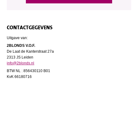
CONTACTGEGEVENS
Uitgave van:
2BLONDS V.O.F.
De Laat de Kanterstraat 27a
2313 JS Leiden
info@2blonds.nl
BTW NL : 856430110 B01
KvK 66180716