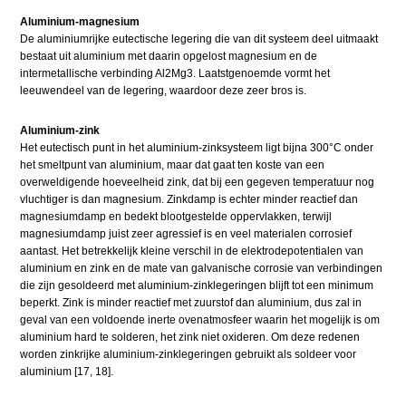
Aluminium-magnesium
De aluminiumrijke eutectische legering die van dit systeem deel uitmaakt
bestaat uit aluminium met daarin opgelost magnesium en de
intermetallische verbinding Al2Mg3. Laatstgenoemde vormt het
leeuwendeel van de legering, waardoor deze zeer bros is.
Aluminium-zink
Het eutectisch punt in het aluminium-zinksysteem ligt bijna 300°C onder
het smeltpunt van aluminium, maar dat gaat ten koste van een
overweldigende hoeveelheid zink, dat bij een gegeven temperatuur nog
vluchtiger is dan magnesium. Zinkdamp is echter minder reactief dan
magnesiumdamp en bedekt blootgestelde oppervlakken, terwijl
magnesiumdamp juist zeer agressief is en veel materialen corrosief
aantast. Het betrekkelijk kleine verschil in de elektrodepotentialen van
aluminium en zink en de mate van galvanische corrosie van verbindingen
die zijn gesoldeerd met aluminium-zinklegeringen blijft tot een minimum
beperkt. Zink is minder reactief met zuurstof dan aluminium, dus zal in
geval van een voldoende inerte ovenatmosfeer waarin het mogelijk is om
aluminium hard te solderen, het zink niet oxideren. Om deze redenen
worden zinkrijke aluminium-zinklegeringen gebruikt als soldeer voor
aluminium [17, 18].