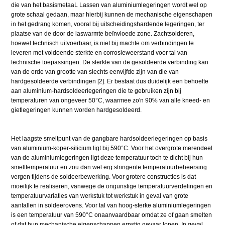
die van het basismetaaL Lassen van aluminiumlegeringen wordt wel op
grote schaal gedaan, maar hierbij kunnen de mechanische eigenschapen
in het gedrang komen, vooral bij uitscheidingshardende legeringen, ter
plaatse van de door de laswarmte beïnvloede zone. Zachtsolderen,
hoewel technisch uitvoerbaar, is niet bij machte om verbindingen te
leveren met voldoende sterkte en corrosieweerstand voor tal van
technische toepassingen. De sterkte van de gesoldeerde verbinding kan
van de orde van grootte van slechts eenvijfde zijn van die van
hardgesoldeerde verbindingen [2]. Er bestaat dus duidelijk een behoefte
aan aluminium-hardsoldeerlegeringen die te gebruiken zijn bij
temperaturen van ongeveer 50°C, waarmee zo'n 90% van alle kneed- en
gietlegeringen kunnen worden hardgesoldeerd.
Het laagste smeltpunt van de gangbare hardsoldeerlegeringen op basis
van aluminium-koper-silicium ligt bij 590°C. Voor het overgrote merendeel
van de aluminiumlegeringen ligt deze temperatuur toch te dicht bij hun
smelttemperatuur en zou dan wel erg stringente temperatuurbeheersing
vergen tijdens de soldeerbewerking. Voor grotere constructies is dat
moeilijk te realiseren, vanwege de ongunstige temperatuurverdelingen en
temperatuurvariaties van werkstuk tot werkstuk in geval van grote
aantallen in soldeerovens. Voor tal van hoog-sterke aluminiumlegeringen
is een temperatuur van 590°C onaanvaardbaar omdat ze of gaan smelten
of dat hun mechanische eigenschappen ernstig gevaar lopen. In geval