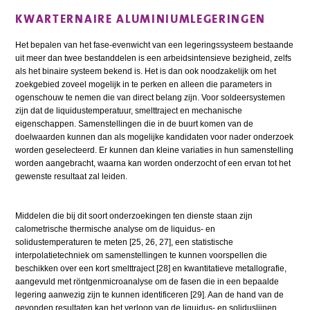
KWARTERNAIRE ALUMINIUMLEGERINGEN
Het bepalen van het fase-evenwicht van een legeringssysteem bestaande
uit meer dan twee bestanddelen is een arbeidsintensieve bezigheid, zelfs
als het binaire systeem bekend is. Het is dan ook noodzakelijk om het
zoekgebied zoveel mogelijk in te perken en alleen die parameters in
ogenschouw te nemen die van direct belang zijn. Voor soldeersystemen
zijn dat de liquidustemperatuur, smelttraject en mechanische
eigenschappen. Samenstellingen die in de buurt komen van de
doelwaarden kunnen dan als mogelijke kandidaten voor nader onderzoek
worden geselecteerd. Er kunnen dan kleine variaties in hun samenstelling
worden aangebracht, waarna kan worden onderzocht of een ervan tot het
gewenste resultaat zal leiden.
Middelen die bij dit soort onderzoekingen ten dienste staan zijn
calometrische thermische analyse om de liquidus- en
solidustemperaturen te meten [25, 26, 27], een statistische
interpolatietechniek om samenstellingen te kunnen voorspellen die
beschikken over een kort smelttraject [28] en kwantitatieve metallografie,
aangevuld met röntgenmicroanalyse om de fasen die in een bepaalde
legering aanwezig zijn te kunnen identificeren [29]. Aan de hand van de
gevonden resultaten kan het verloop van de liquidus- en soliduslijnen