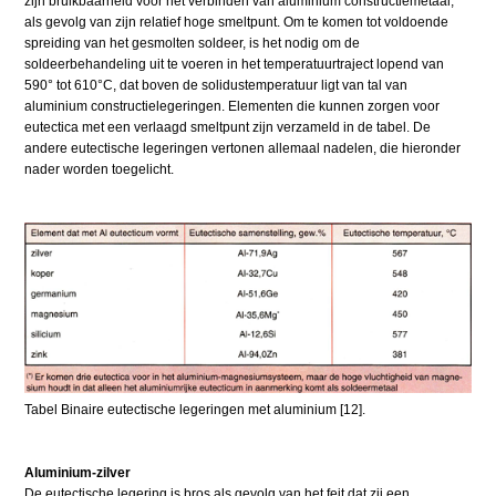
zijn bruikbaarheid voor het verbinden van aluminium constructiemetaal,
als gevolg van zijn relatief hoge smeltpunt. Om te komen tot voldoende
spreiding van het gesmolten soldeer, is het nodig om de
soldeerbehandeling uit te voeren in het temperatuurtraject lopend van
590° tot 610°C, dat boven de solidustemperatuur ligt van tal van
aluminium constructielegeringen. Elementen die kunnen zorgen voor
eutectica met een verlaagd smeltpunt zijn verzameld in de tabel. De
andere eutectische legeringen vertonen allemaal nadelen, die hieronder
nader worden toegelicht.
Tabel Binaire eutectische legeringen met aluminium [12].
Aluminium-zilver
De eutectische legering is bros als gevolg van het feit dat zij een