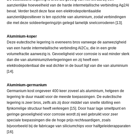
aanzienlijke hoeveelheid van de harde intermetallische verbinding Ag2Al
bevat. Verder bezit deze fase een elektrodepotentiaaldie
aanzienlijkpositiever is ten opzichte van aluminium, zodat verbindingen
die met deze soldeerlegeringzijn gelegd tamelijk snelcorroderen [13].
Aluminium-koper
Deze eutectische legering is eveneens bros vanwege de aanwezigheid
van een harde intermetallische verbinding Al2Cu, die in een grote
volumefractie aanwezig is. Gevoeligheid voor corrosie is wat minder sterk
dan die van aluminiumzilverlegeringen en zij heeft een
elektrodepotentiaal die wat dichter in de buurt ligt van die van aluminium
[14].
Aluminium-germanium
Germanium kost ongeveer 400 keer zoveel als aluminium, hetgeen de
legering te duur maakt voor de meeste toepassingen. De eutectische
legering is zeer bros, zelfs als zij door middel van snelle stolling een
fijnkorrelige structuur heeft verkregen [15]. Door haar lage smeltpunt en
geringe gevoeligheid voor corrosie wordt zij wel gebruikt voor zeer
speciale toepassingen die de hoge prijs rechtvaardigen, zoals
bijvoorbeeld bij de fabricage van siliciumchips voor halfgeleiderapparaten
[16].