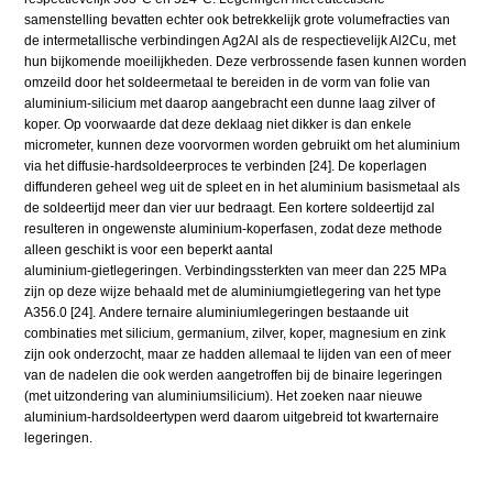
samenstelling bevatten echter ook betrekkelijk grote volumefracties van
de intermetallische verbindingen Ag2Al als de respectievelijk Al2Cu, met
hun bijkomende moeilijkheden. Deze verbrossende fasen kunnen worden
omzeild door het soldeermetaal te bereiden in de vorm van folie van
aluminium-silicium met daarop aangebracht een dunne laag zilver of
koper. Op voorwaarde dat deze deklaag niet dikker is dan enkele
micrometer, kunnen deze voorvormen worden gebruikt om het aluminium
via het diffusie-hardsoldeerproces te verbinden [24]. De koperlagen
diffunderen geheel weg uit de spleet en in het aluminium basismetaal als
de soldeertijd meer dan vier uur bedraagt. Een kortere soldeertijd zal
resulteren in ongewenste aluminium-koperfasen, zodat deze methode
alleen geschikt is voor een beperkt aantal
aluminium-gietlegeringen. Verbindingssterkten van meer dan 225 MPa
zijn op deze wijze behaald met de aluminiumgietlegering van het type
A356.0 [24]. Andere ternaire aluminiumlegeringen bestaande uit
combinaties met silicium, germanium, zilver, koper, magnesium en zink
zijn ook onderzocht, maar ze hadden allemaal te lijden van een of meer
van de nadelen die ook werden aangetroffen bij de binaire legeringen
(met uitzondering van aluminiumsilicium). Het zoeken naar nieuwe
aluminium-hardsoldeertypen werd daarom uitgebreid tot kwarternaire
legeringen.