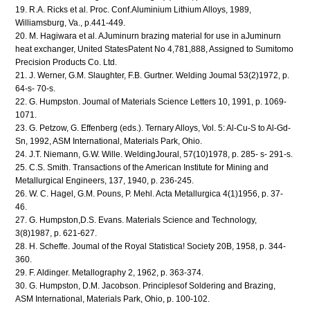
19. R.A. Ricks et al. Proc. Conf.Aluminium Lithium Alloys, 1989,
Williamsburg, Va., p.441-449.
20. M. Hagiwara et al. AJuminurn brazing material for use in aJuminurn
heat exchanger, United StatesPatent No 4,781,888, Assigned to Sumitomo
Precision Products Co. Ltd.
21. J. Werner, G.M. Slaughter, F.B. Gurtner. Welding Joumal 53(2)1972, p.
64-s- 70-s.
22. G. Humpston. Joumal of Materials Science Letters 10, 1991, p. 1069-
1071.
23. G. Petzow, G. Effenberg (eds.). Ternary Alloys, Vol. 5: Al-Cu-S to Al-Gd-
Sn, 1992, ASM International, Materials Park, Ohio.
24. J.T. Niemann, G.W. Wille. WeldingJoural, 57(10)1978, p. 285- s- 291-s.
25. C.S. Smith. Transactions of the American Institute for Mining and
Metallurgical Engineers, 137, 1940, p. 236-245.
26. W. C. Hagel, G.M. Pouns, P. Mehl. Acta Metallurgica 4(1)1956, p. 37-
46.
27. G. Humpston,D.S. Evans. Materials Science and Technology,
3(8)1987, p. 621-627.
28. H. Scheffe. Joumal of the Royal Statistica! Society 20B, 1958, p. 344-
360.
29. F. Aldinger. Metallography 2, 1962, p. 363-374.
30. G. Humpston, D.M. Jacobson. Principlesof Soldering and Brazing,
ASM International, Materials Park, Ohio, p. 100-102.