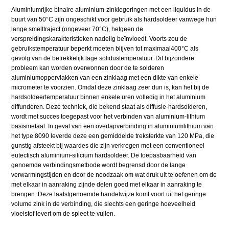
Aluminiumrijke binaire aluminium-zinklegeringen met een liquidus in de
buurt van 50°C zijn ongeschikt voor gebruik als hardsoldeer vanwege hun
lange smelttraject (ongeveer 70°C), hetgeen de
verspreidingskarakteristieken nadelig beïnvloedt. Voorts zou de
gebruikstemperatuur beperkt moeten blijven tot maximaal400°C als
gevolg van de betrekkelijk lage solidustemperatuur. Dit bijzondere
probleem kan worden overwonnen door de te solderen
aluminiumoppervlakken van een zinklaag met een dikte van enkele
micrometer te voorzien. Omdat deze zinklaag zeer dun is, kan het bij de
hardsoldeertemperatuur binnen enkele uren volledig in het aluminium
diffunderen. Deze techniek, die bekend staat als diffusie-hardsolderen,
wordt met succes toegepast voor het verbinden van aluminium-lithium
basismetaal. In geval van een overlapverbinding in aluminiumlithium van
het type 8090 leverde deze een gemiddelde treksterkte van 120 MPa, die
gunstig afsteekt bij waardes die zijn verkregen met een conventioneel
eutectisch aluminium-silicium hardsoldeer. De toepasbaarheid van
genoemde verbindingsmetbode wordt begrensd door de lange
verwarmingstijden en door de noodzaak om wat druk uit te oefenen om de
met elkaar in aanraking zijnde delen goed met elkaar in aanraking te
brengen. Deze laatstgenoemde handelwijze komt voort uit het geringe
volume zink in de verbinding, die slechts een geringe hoeveelheid
vloeistof levert om de spleet te vullen.