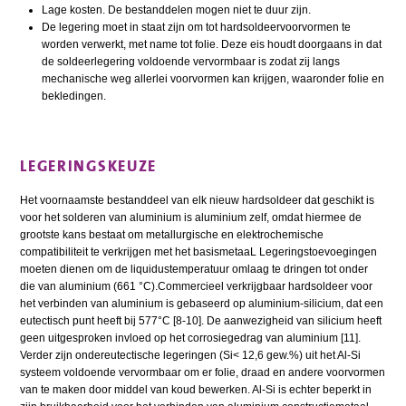
Lage kosten. De bestanddelen mogen niet te duur zijn.
De legering moet in staat zijn om tot hardsoldeervoorvormen te
worden verwerkt, met name tot folie. Deze eis houdt doorgaans in dat
de soldeerlegering voldoende vervormbaar is zodat zij langs
mechanische weg allerlei voorvormen kan krijgen, waaronder folie en
bekledingen.
LEGERINGSKEUZE
Het voornaamste bestanddeel van elk nieuw hardsoldeer dat geschikt is
voor het solderen van aluminium is aluminium zelf, omdat hiermee de
grootste kans bestaat om metallurgische en elektrochemische
compatibiliteit te verkrijgen met het basismetaaL Legeringstoevoegingen
moeten dienen om de liquidustemperatuur omlaag te dringen tot onder
die van aluminium (661 °C).Commercieel verkrijgbaar hardsoldeer voor
het verbinden van aluminium is gebaseerd op aluminium-silicium, dat een
eutectisch punt heeft bij 577°C [8-10]. De aanwezigheid van silicium heeft
geen uitgesproken invloed op het corrosiegedrag van aluminium [11].
Verder zijn ondereutectische legeringen (Si< 12,6 gew.%) uit het Al-Si
systeem voldoende vervormbaar om er folie, draad en andere voorvormen
van te maken door middel van koud bewerken. Al-Si is echter beperkt in