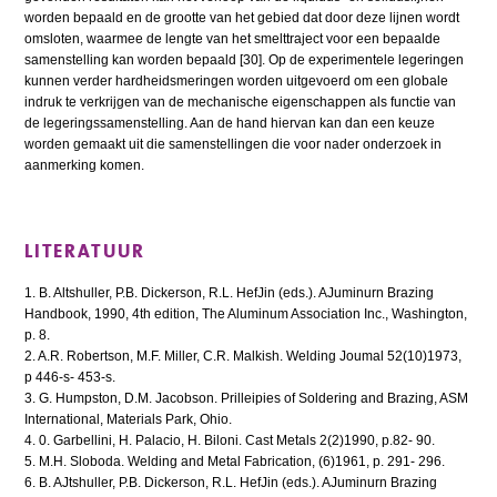
worden bepaald en de grootte van het gebied dat door deze lijnen wordt
omsloten, waarmee de lengte van het smelttraject voor een bepaalde
samenstelling kan worden bepaald [30]. Op de experimentele legeringen
kunnen verder hardheidsmeringen worden uitgevoerd om een globale
indruk te verkrijgen van de mechanische eigenschappen als functie van
de legeringssamenstelling. Aan de hand hiervan kan dan een keuze
worden gemaakt uit die samenstellingen die voor nader onderzoek in
aanmerking komen.
LITERATUUR
1. B. Altshuller, P.B. Dickerson, R.L. HefJin (eds.). AJuminurn Brazing
Handbook, 1990, 4th edition, The Aluminum Association Inc., Washington,
p. 8.
2. A.R. Robertson, M.F. Miller, C.R. Malkish. Welding Joumal 52(10)1973,
p 446-s- 453-s.
3. G. Humpston, D.M. Jacobson. Prilleipies of Soldering and Brazing, ASM
International, Materials Park, Ohio.
4. 0. Garbellini, H. Palacio, H. Biloni. Cast Metals 2(2)1990, p.82- 90.
5. M.H. Sloboda. Welding and Metal Fabrication, (6)1961, p. 291- 296.
6. B. AJtshuller, P.B. Dickerson, R.L. HefJin (eds.). AJuminurn Brazing