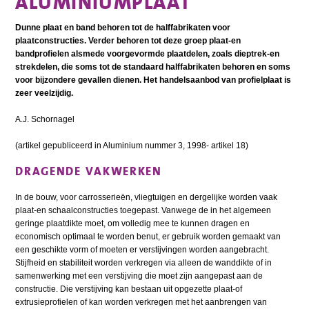
ALUMINIUMPLAAT
Dunne plaat en band behoren tot de halffabrikaten voor
plaatconstructies. Verder behoren tot deze groep plaat-en
bandprofielen alsmede voorgevormde plaatdelen, zoals dieptrek-en
strekdelen, die soms tot de standaard halffabrikaten behoren en soms
voor bijzondere gevallen dienen. Het handelsaanbod van profielplaat is
zeer veelzijdig.
A.J. Schornagel
(artikel gepubliceerd in Aluminium nummer 3, 1998- artikel 18)
DRAGENDE VAKWERKEN
In de bouw, voor carrosserieën, vliegtuigen en dergelijke worden vaak
plaat-en schaalconstructies toegepast. Vanwege de in het algemeen
geringe plaatdikte moet, om volledig mee te kunnen dragen en
economisch optimaal te worden benut, er gebruik worden gemaakt van
een geschikte vorm of moeten er verstijvingen worden aangebracht.
Stijfheid en stabiliteit worden verkregen via alleen de wanddikte of in
samenwerking met een verstijving die moet zijn aangepast aan de
constructie. Die verstijving kan bestaan uit opgezette plaat-of
extrusieprofielen of kan worden verkregen met het aanbrengen van