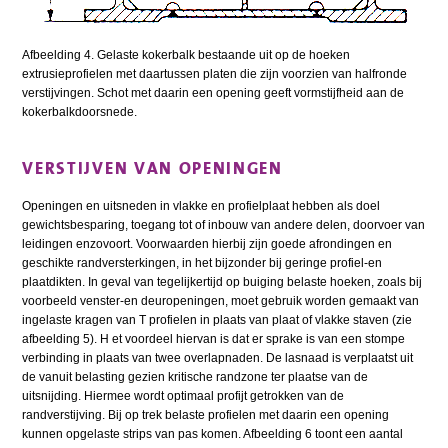
Afbeelding 4. Gelaste kokerbalk bestaande uit op de hoeken
extrusieprofielen met daartussen platen die zijn voorzien van halfronde
verstijvingen. Schot met daarin een opening geeft vormstijfheid aan de
kokerbalkdoorsnede.
VERSTIJVEN VAN OPENINGEN
Openingen en uitsneden in vlakke en profielplaat hebben als doel
gewichtsbesparing, toegang tot of inbouw van andere delen, doorvoer van
leidingen enzovoort. Voorwaarden hierbij zijn goede afrondingen en
geschikte randversterkingen, in het bijzonder bij geringe profiel-en
plaatdikten. In geval van tegelijkertijd op buiging belaste hoeken, zoals bij
voorbeeld venster-en deuropeningen, moet gebruik worden gemaakt van
ingelaste kragen van T profielen in plaats van plaat of vlakke staven (zie
afbeelding 5). H et voordeel hiervan is dat er sprake is van een stompe
verbinding in plaats van twee overlapnaden. De lasnaad is verplaatst uit
de vanuit belasting gezien kritische randzone ter plaatse van de
uitsnijding. Hiermee wordt optimaal profijt getrokken van de
randverstijving. Bij op trek belaste profielen met daarin een opening
kunnen opgelaste strips van pas komen. Afbeelding 6 toont een aantal