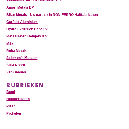
Aluminium Service Breukelen B.V.
Amari Metals BV
Bikar Metals - Uw partner in NON-FERRO Halffabricaten
Garfield Aluminium
Hydro Extrusion Benelux
Metaalketen Hengelo B.V.
Mifa
Roba Metals
Salomon’s Metalen
SNIJ Noord
Van Geenen
RUBRIEKEN
Band
Halffabrikaten
Plaat
Profielen