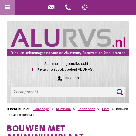
Sitemap
gebruiksrecht
Privacy- en cookiebeleid ALURVS.nl
Inloggen
U bent nu hier
Homepage
>
Aluminium
>
Kennisbank
>
Plaat
>
Bouwen
met aluminiumplaat
BOUWEN MET