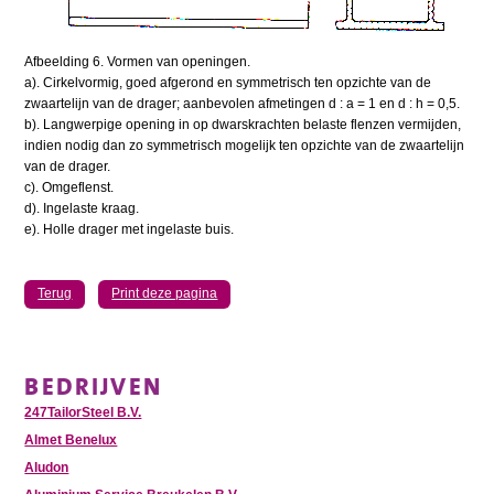
Afbeelding 6. Vormen van openingen.
a). Cirkelvormig, goed afgerond en symmetrisch ten opzichte van de
zwaartelijn van de drager; aanbevolen afmetingen d : a = 1 en d : h = 0,5.
b). Langwerpige opening in op dwarskrachten belaste flenzen vermijden,
indien nodig dan zo symmetrisch mogelijk ten opzichte van de zwaartelijn
van de drager.
c). Omgeflenst.
d). Ingelaste kraag.
e). Holle drager met ingelaste buis.
Terug
Print deze pagina
BEDRIJVEN
247TailorSteel B.V.
Almet Benelux
Aludon