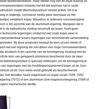
weede-fasebestanddelen, maar sterker nog van de wijze waarop ze
 corrosieweerstand ondanks het feit dat wanneer het in vaste
athodisch maakt (thermodynamisch minder actief). Dit is te
ossing in waterige, corrosieve media weer neerslaan op het
eeltjes metallisch koper. Waardoor er actievere corrosiekoppels
isch is ten opzichte van de aluminium-legering. Mangaan dat in
k in de kathodische richting verschuift als koper, heeft geen
n technische legeringen omdat het niet zoals koper weer in
n oplospotentiaal tussen legeringen van verschillende samenstelling
posieten. Bij deze producten bestaat de kern uit een sterke of
eed met een legering die niet alleen een hoge corrosieweerstand
 die anodisch is ten opzichte van de kernlegering. Analoog met de
ordt de kern van gelegeerd aluminium beschermd door de meer
et bekledingsmetaal is speciaal ontworpen om de kernlegering te
g van legeringen met als hoofdlegeringselement koper uit de 2xxx-
minium uit de 1xxx-reeks wordt gebruikt als beschermende
n die zink bevatten naast magnesium en koper (zoals 7049, 7050,
legering (7072) of een aluminium-zink-magnesiumlegering (7008 of
ogere mechanische sterkte.