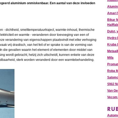
Aludon
legeerd aluminium onmiskenbaar. Een aantal van deze invloeden
Alumin
Amari 
Bikar 
Halffab
 - dichtheid, smelttemperatuurtraject, warmte-inhoud, thermische
Dulst, 
elektriciteit en warmte - veranderen door toevoeging van een of
Hydro 
ze verandering van eigenschappen plaatsvindt met elke verhoging
Kruba
vaak vrij drastisch, van het feit of er sprake is van de vorming van
 In die gevallen waarin het element of elementen door middel van
Metaal
ng wordt gebracht, hetzij zich uitscheidt, kunnen enkele van deze
Mifa
idbaarheid, sterk worden veranderd door een warmtebehandeling.
Promat
Roba M
Salomo
SNIJ N
Van Ge
Vecom 
RU
Automo