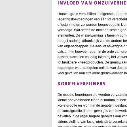
INVLOED VAN ONZUIVERH
Hoewel grote verschillen in eigenschappen 
legeringstoevoegingen van één tot verscheid
effecten indien ze worden toegevoegd in kle
verhoogd. Wat betreft de mechanische eigen
elementen. De wisselwerking is tamelijk comp
hoogst nadelig, afhankelijk van de andere 
van eigenschappen. De aan- of afwezigheid 
calcium) in hoeveelheden in de orde van gro
tussen succes en volledig falen bij het ver
tot bruikbare kneedproducten. De grenswaar
legeringen weerspiegelen enkele van deze e
veel gevallen aan strakkere grenswaarden h
KORRELVERFIJNERS
De meeste legeringen die worden vervaardig
kleine hoeveelheden titaan of borium, of een
korrelgrootte en -vorm in de gegoten toestan
de korrelgrootte die het gevolg is van bewerk
bevatten in de regel hogere gehaltes aan ko
tijdens stolling van las of gietstuk te verze
korrelgrootte en -vorm die ontstaan bij mec