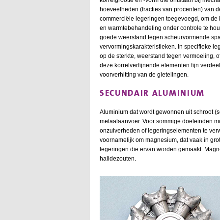
hoeveelheden (fracties van procenten) van d
commerciële legeringen toegevoegd, om de kor
en warmtebehandeling onder controle te houd
goede weerstand tegen scheurvormende span
vervormingskarakteristieken. In specifieke 
op de sterkte, weerstand tegen vermoeiing, 
deze korrelverfijnende elementen fijn verdeeld
voorverhitting van de gietelingen.
SECUNDAIR ALUMINIUM
Aluminium dat wordt gewonnen uit schroot (s
metaalaanvoer. Voor sommige doeleinden m
onzuiverheden of legeringselementen te verw
voornamelijk om magnesium, dat vaak in gro
legeringen die ervan worden gemaakt. Magnes
halidezouten.