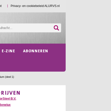
ht
Privacy- en cookiebeleid ALURVS.nl
E-ZINE
ABONNEREN
ium (deel 1)
DRIJVEN
orSteel B.V.
Benelux