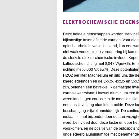
ELEKTROCHEMISCHE EIGEN
Deze beide eigenschappen worden sterk beïnv
bijkomstige fasen of beide vormen. Voor die
oplosbaarheid in vaste toestand, kan een wa
niet vaak voorkomt, de veroudering bij kame
de sterkste elektro-chemische invloed. Koper 
kathodische richting met 0,047 V/gew.%. En 
richting met 0,063 V/gew.%. Deze potentiale
H2O2 per liter. Magnesium en silicium, die d
kneedlegeringen en de 3xx.x-, 4xx.x- en 5xx
zijn, oefenen een betrekkelijk gematigde invl
corrosieweerstand. Hoewel aluminium een the
weerstand tegen corrosie in de meeste mili
een passieve laag aluminium-oxide. Deze laag
beschadiging vrijwel onmiddellijk. De continu
metaal - in het bijzonder door de aan-wezig
wordt beïnvloed door deze factor en door he
voorkomen, en de positie van de oplospotent
ongelegeerd aluminium toe met toenemende z