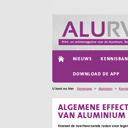
NIEUWS
KENNISBA
DOWNLOAD DE APP
U bent nu hier
Homepage
>
Aluminium
>
Kenni
ALGEMENE EFFEC
VAN ALUMINIUM (
Hoewel de overheersende reden voor legere