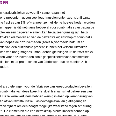
EDEN
en karakteristieken gewoonlijk samengaan met
ene procenten, geven veel legeringselementen zeer significante
ine fracties van 1%, of wanneer ze met kleine hoeveelheden worden
schappen is dit met name het geval voor combinaties van bepaalde
lex en een gegeven element kan hetzij zeer gunstig zijn, hetzij
betrokken elementen en van de gewenste eigenschap of combinatie
van bepaalde onzuiverheden (zoals bijvoorbeeld natrium en
otte van een duizendste procent, kunnen het verschil uitmaken
werken van hoog-magnesiumhoudende gietelingen uit de 5xxx-reeks
den voor onzuiverheden zoals gespecificeerd voor commerciële
ffecten, maar producenten van fabrieksproducten moeten zich in
ouden.
d als gietelingen voor de fabricage van kneedproducten bevatten
 combinatie van deze twee. Het doel hiervan is het beheersen van
d. Deze korrelverfijners hebben weinig invloed op verandering van
en of van rekristallisatie. Lastoevoegmetaal en gietlegeringen
rrelverfijners om een hoogst mogelijke weerstand tegen scheuring
keren. De elementen die een betrekkelijk sterke invloed hebben op
hanische bewerking zijn mangaan, chroom en zirconium. Kleine