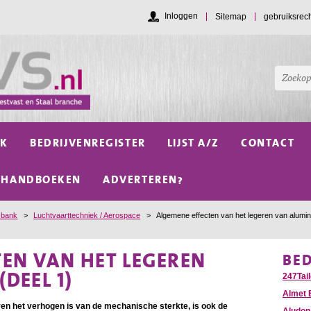
Inloggen
Sitemap
gebruiksrec
NK
BEDRIJVENREGISTER
LIJST A/Z
CONTACT
HANDBOEKEN
ADVERTEREN?
sbank
>
Luchtvaarttechniek / Aerospace
>
Algemene effecten van het legeren van alumin
TEN VAN HET LEGEREN
BE
DEEL 1)
247Tail
Almet 
n het verhogen is van de mechanische sterkte, is ook de