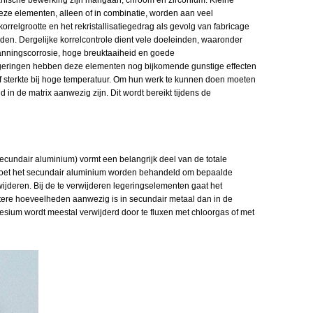
eze elementen, alleen of in combinatie, worden aan veel
relgrootte en het rekristallisatiegedrag als gevolg van fabricage
en. Dergelijke korrelcontrole dient vele doeleinden, waaronder
ningscorrosie, hoge breuktaaiheid en goede
legeringen hebben deze elementen nog bijkomende gunstige effecten
of sterkte bij hoge temperatuur. Om hun werk te kunnen doen moeten
 in de matrix aanwezig zijn. Dit wordt bereikt tijdens de
ecundair aluminium) vormt een belangrijk deel van de totale
oet het secundair aluminium worden behandeld om bepaalde
ijderen. Bij de te verwijderen legeringselementen gaat het
tere hoeveelheden aanwezig is in secundair metaal dan in de
ium wordt meestal verwijderd door te fluxen met chloorgas of met