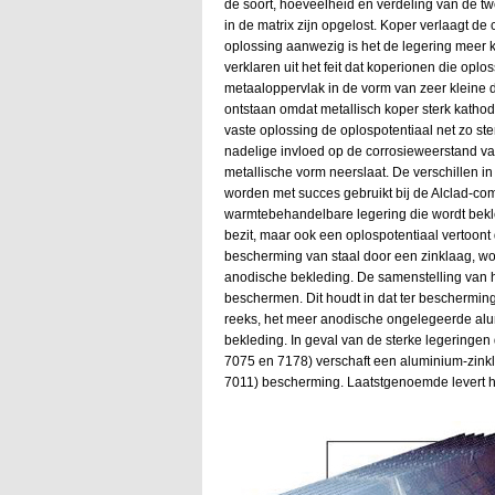
de soort, hoeveelheid en verdeling van de t
in de matrix zijn opgelost. Koper verlaagt de
oplossing aanwezig is het de legering meer k
verklaren uit het feit dat koperionen die opl
metaaloppervlak in de vorm van zeer kleine d
ontstaan omdat metallisch koper sterk kathod
vaste oplossing de oplospotentiaal net zo ster
nadelige invloed op de corrosieweerstand va
metallische vorm neerslaat. De verschillen i
worden met succes gebruikt bij de Alclad-com
warmtebehandelbare legering die wordt bekl
bezit, maar ook een oplospotentiaal vertoont
bescherming van staal door een zinklaag, w
anodische bekleding. De samenstelling van h
beschermen. Dit houdt in dat ter beschermin
reeks, het meer anodische ongelegeerde alu
bekleding. In geval van de sterke legeringe
7075 en 7178) verschaft een aluminium-zink
7011) bescherming. Laatstgenoemde levert h