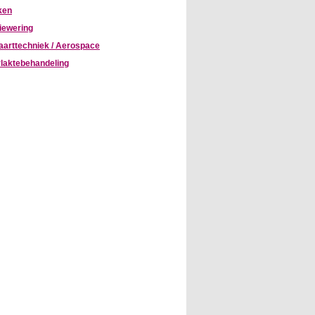
ken
iewering
aarttechniek / Aerospace
laktebehandeling