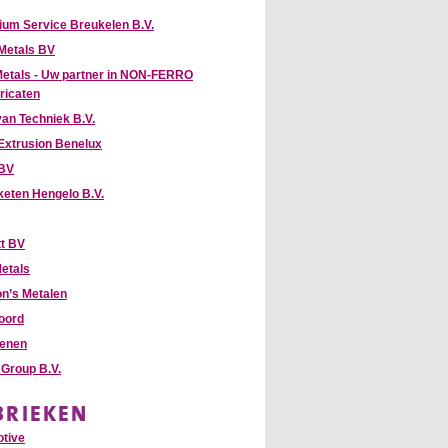
ium Service Breukelen B.V.
Metals BV
Metals - Uw partner in NON-FERRO
ricaten
van Techniek B.V.
Extrusion Benelux
 BV
keten Hengelo B.V.
t BV
etals
n’s Metalen
oord
enen
Group B.V.
BRIEKEN
tive