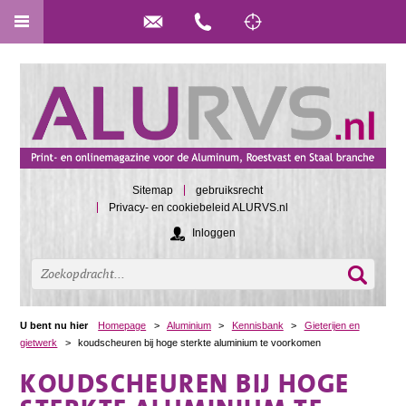
Sitemap
gebruiksrecht
Privacy- en cookiebeleid ALURVS.nl
Inloggen
U bent nu hier
Homepage
>
Aluminium
>
Kennisbank
>
Gieterijen en
gietwerk
>
koudscheuren bij hoge sterkte aluminium te voorkomen
KOUDSCHEUREN BIJ HOGE