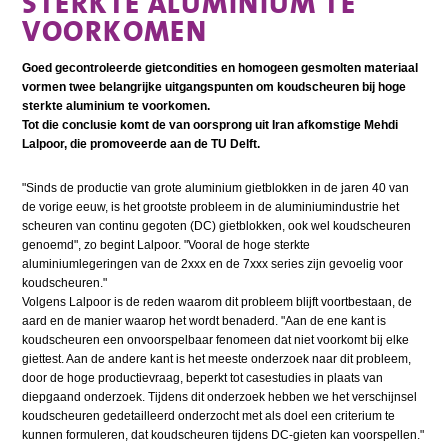
STERKTE ALUMINIUM TE
VOORKOMEN
Goed gecontroleerde gietcondities en homogeen gesmolten materiaal
vormen twee belangrijke uitgangspunten om koudscheuren bij hoge
sterkte aluminium te voorkomen.
Tot die conclusie komt de van oorsprong uit Iran afkomstige Mehdi
Lalpoor, die promoveerde aan de TU Delft.
"Sinds de productie van grote aluminium gietblokken in de jaren 40 van
de vorige eeuw, is het grootste probleem in de aluminiumindustrie het
scheuren van continu gegoten (DC) gietblokken, ook wel koudscheuren
genoemd", zo begint Lalpoor. "Vooral de hoge sterkte
aluminiumlegeringen van de 2xxx en de 7xxx series zijn gevoelig voor
koudscheuren."
Volgens Lalpoor is de reden waarom dit probleem blijft voortbestaan, de
aard en de manier waarop het wordt benaderd. "Aan de ene kant is
koudscheuren een onvoorspelbaar fenomeen dat niet voorkomt bij elke
giettest. Aan de andere kant is het meeste onderzoek naar dit probleem,
door de hoge productievraag, beperkt tot casestudies in plaats van
diepgaand onderzoek. Tijdens dit onderzoek hebben we het verschijnsel
koudscheuren gedetailleerd onderzocht met als doel een criterium te
kunnen formuleren, dat koudscheuren tijdens DC-gieten kan voorspellen."