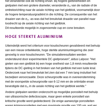
het veranderde ook de richting ervan. Bij hogere gietsnelheden en
gietpalen met een grotere diameter, veranderde σ₁₁ van de radiale of de
omtreksrichting naar de axiale richting van het gietblok, voornamelijk door
de hogere temperatuurgradiënt in die richting. De consequentie van het
draaien van de σ₁₁ -as was dat het breukvlak draaide van parallel naar
loodrecht op de axiale richting van het gietblok.
Dit resulteerde mogelijk in zogenoemde cup en cone breuken.
HOGE STERKTE ALUMINIUM
Uiteindelijk werd het criterium voor koudscheuren gevalideerd met behulp
van een nieuw ontwikkelde, hoge sterkte aluminiumlegering die zeer
gevoelig is voor koudscheuren. "De simulatieresultaten werden
ondersteund door experimentele DC-gietproeven", aldus Lalpoor. "Het
gieten van een gietblok bij een hoge snelheid van 1,8 mm/s resulteerde
tijdens de DC-gieting in het breken van het gietblok met een luide knal.
Onderzoek naar het breukvlak liet zien dat een 7 mm lang insluitsel het
bezwijken veroorzaakte. Deze scheurgrootte was in overeenstemming
met de voorspelde scheurgrootte van 6-12 mm en de oriëntatie ervan
bevestigde dat σ₁₁ in de axiale richting van het gietblok werkte."
Andere gietpalen werden onderzocht op mogelijke porositeit met behulp
van ultrasonische defectoscopie, maar geen enkele porositeit van
kritische grootte werd gedetecteerd. De enige aanwezige porositeiten
waren krimpporositeiten met een maximale grootte van 100 µm, wat ver