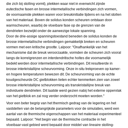
die zich bij stolling vormt), plekken waar niet in evenwicht zijnde
eutectische fasen en brosse intermetallische verbindingen zich vormen,
de voornaamste plekken waren voor breukinitiatie tijdens en na het stollen
van het materiaal. Boven de solidus konden scheuren ontstaan door
warmscheuren, waarbij de vloeibare fase op de grenzen van de
dendrieten bezwijkt onder de aanwezige lokale spanning.
Door de drie-assige spanningstoestand beneden de solidus konden de
brosse intermetallische verbindingen gemakkelijk breken en scheuren
vormen met een kritische grootte. Lalpoor: "Onafhankelijk van het
mechanisme dat de breuk veroorzaakte, vormden de scheuren zich vooral
langs de korrelgrenzen en interdendritische holtes die voornamelijk
bedekt werden door intermetallische verbindingen. Dit resulteerde in
brosse interkristallijne scheurvorming. Onze in-situ trekproeven op kamer-
en hogere temperaturen bewezen dit. De scheurvorming van de echte
koudgescheurde DC gietblokken lieten echter kenmerken zien van zowel
brosse interkristallijne scheurvorming als transkristallijne breuk van
individuele dendrieten. Dit laatste werd gezien nabij het externe oppervlak
van het gietblok en zal nog verder onderzocht moeten worden."
Voor een beter begrip van het thermisch gedrag van de legering en het
vaststellen van de belangrijkste parameters voor de simulaties, werd een
aantal van de thermische eigenschappen van het materiaal experimenteel
bepaald. Lalpoor: "Het begin van de thermische contractie in het
vloeibaar-vast gebied werd bepaald door middel van lineaire stolling-