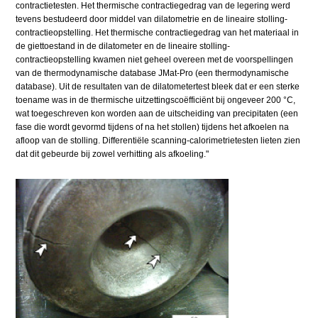
contractietesten. Het thermische contractiegedrag van de legering werd
tevens bestudeerd door middel van dilatometrie en de lineaire stolling-
contractieopstelling. Het thermische contractiegedrag van het materiaal in
de giettoestand in de dilatometer en de lineaire stolling-
contractieopstelling kwamen niet geheel overeen met de voorspellingen
van de thermodynamische database JMat-Pro (een thermodynamische
database). Uit de resultaten van de dilatometertest bleek dat er een sterke
toename was in de thermische uitzettingscoëfficiënt bij ongeveer 200 °C,
wat toegeschreven kon worden aan de uitscheiding van precipitaten (een
fase die wordt gevormd tijdens of na het stollen) tijdens het afkoelen na
afloop van de stolling. Differentiële scanning-calorimetrietesten lieten zien
dat dit gebeurde bij zowel verhitting als afkoeling."