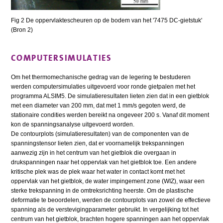
Fig 2 De oppervlaktescheuren op de bodem van het '7475 DC-gietstuk'
(Bron 2)
COMPUTERSIMULATIES
Om het thermomechanische gedrag van de legering te bestuderen
werden computersimulaties uitgevoerd voor ronde gietpalen met het
programma ALSIM5. De simulatieresultaten lieten zien dat in een gietblok
met een diameter van 200 mm, dat met 1 mm/s gegoten werd, de
stationaire condities werden bereikt na ongeveer 200 s. Vanaf dit moment
kon de spanningsanalyse uitgevoerd worden.
De contourplots (simulatieresultaten) van de componenten van de
spanningstensor lieten zien, dat er voornamelijk trekspanningen
aanwezig zijn in het centrum van het gietblok die overgaan in
drukspanningen naar het oppervlak van het gietblok toe. Een andere
kritische plek was de plek waar het water in contact komt met het
oppervlak van het gietblok, de water impingement zone (WIZ), waar een
sterke trek­spanning in de omtreksrichting heerste. Om de plastische
deformatie te beoordelen, werden de contourplots van zowel de effectieve
spanning als de verstevigingparameter gebruikt. In vergelijking tot het
centrum van het gietblok, brachten hogere spanningen aan het oppervlak