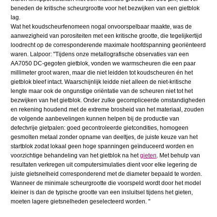
beneden de kritische scheurgrootte voor het bezwijken van een gietblok
lag.
Wat het koudscheurfenomeen nogal onvoorspelbaar maakte, was de
aanwezigheid van porositeiten met een kritische grootte, die tegelijkertijd
loodrecht op de corresponderende maximale hoofdspanning georiënteerd
waren. Lalpoor: "Tijdens onze metallografische observaties van een
AA7050 DC-gegoten gietblok, vonden we warmscheuren die een paar
millimeter groot waren, maar die niet leidden tot koudscheuren én het
gietblok bleef intact. Waarschijnlijk leidde niet alleen de niet-kritische
lengte maar ook de ongunstige oriëntatie van de scheuren niet tot het
bezwijken van het gietblok. Onder zulke gecompliceerde omstandigheden
en rekening houdend met de extreme brosheid van het materiaal, zouden
de volgende aanbevelingen kunnen helpen bij de productie van
defectvrije gietpalen: goed gecontroleerde gietcondities, homogeen
gesmolten metaal zonder opname van deeltjes, de juiste keuze van het
startblok zodat lokaal geen hoge spanningen geïnduceerd worden en
voorzichtige behandeling van het gietblok na het
gieten
. Met behulp van
resultaten verkregen uit computersimulaties dient voor elke legering de
juiste gietsnelheid corresponderend met de diameter bepaald te worden.
Wanneer de minimale scheurgrootte die voorspeld wordt door het model
kleiner is dan de typische grootte van een insluitsel tijdens het gieten,
moeten lagere gietsnelheden geselecteerd worden. "