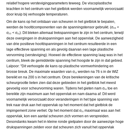
relatief hogere verstevigingparameters teweeg. De viscoplastische
krachten in het centrum van het gietblok werden voornamelijk veroorzaakt
door kruip bij verhoogde temperaturen.
Om de kans op het ontstaan van scheuren in het gietblok te bepalen,
werden de hoofdcomponenten van de spanningstensor gebruikt. (σ₃₃ <
σ₂₂ < σ₁₁). Dit bleken allemaal trekspanningen te zijn in het centrum, terwijl
deze overgingen in drukspanningen aan het oppervlak. De aanwezigheid
van drie positieve hoofdspanningen in het centrum resulteerde in een
lage effectieve spanning en als gevolg daarvan een lage plastische
vervorming (versteviging). Hoewel de effectieve spanning laag was in het
centrum, bleek de gemiddelde spanning het hoogste te zijn in dat gebied.
Lalpoor: "Dit verhoogde de kans op plastische vormverhindering en
brosse breuk. De maximale waarden van σ₁₁ werden na 76 s in de WIZ
bereikt en na 200 s in het centrum. Onze berekeningen van de kritische
scheurgrootte lieten zien dat deze gebieden in het gietblok het meest
gevoelig voor scheurvorming waren. Tijdens het gieten nam σ₁₁ toe en
bereikte zijn maximum aan het oppervlak en nam daarna af. Dit werd
voornamelijk veroorzaakt door veranderingen in het type spanning van
trek naar druk aan het oppervlak op het moment dat het gietblok de
impingement zone verliet. Op het moment dat σ₁₁ maximaal was aan het
oppervlak, kon een aantal scheuren zich vormen en verspreiden.
Desondanks kwam het in kleine ronde gietpalen door de aanwezige hoge
drukspanningen zelden voor dat scheuren zich vanuit het oppervlak