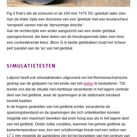
Fig 3 Foto's die de scheuren in de 200-mm 7475 'DC-gietstuk' laten zien.
Aan de linker zijde een doorsnee van een 'gietstuk' met een koudescheur
'verspreid' samen met de 'stervormige directie'.
Aan de rechterzijde een ander aangezicht van een ander gietstuk
opengescheurd, die twee delen van de breukoppervlak laten zien door
een contrasterende kleur. (Bron 3) In beide gietstukken loopt het 'scheur
peil' parallel aan de 'as' van het gietstuk.
SIMULATIETESTEN
Lalpoor heeft ook simulatietesten uitgevoerd om het thermomechanische
gedrag van de gietpalen na het einde van het
gieten
te bestuderen. "Dit
leerde ons dat de situatie niet merkbaar veranderde in het lagere centrale
deel van het gietblok, waar de spanningen al de stationaire toestand
bereikt hadden.
In de hogere gedeelten van het gietblok echter, veranderde de
spanningstoestand en de spanningen die zich ontwikkelden konden
mogelijk een maximum bereiken dat even hoog was als in het lagere deel
van het gietblok. Onder zulke condities, wanneer het gehele gietblok op
kamertemperatuur was, kon een schijfvormige breuk met een radius van
17,1 mm mogelijk de aanleiding zijn tot het bezwijken van het centrum van