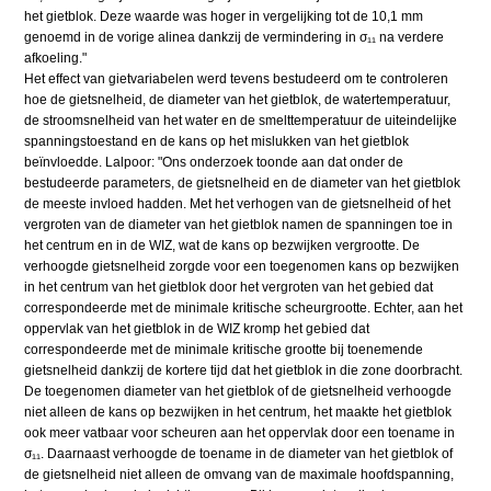
het gietblok. Deze waarde was hoger in vergelijking tot de 10,1 mm
genoemd in de vorige alinea dankzij de vermindering in σ₁₁ na verdere
afkoeling."
Het effect van gietvariabelen werd tevens bestudeerd om te controleren
hoe de gietsnelheid, de diameter van het gietblok, de watertemperatuur,
de stroomsnelheid van het water en de smelttemperatuur de uiteindelijke
spanningstoestand en de kans op het mislukken van het gietblok
beïnvloedde. Lalpoor: "Ons onderzoek toonde aan dat onder de
bestudeerde parameters, de gietsnelheid en de diameter van het gietblok
de meeste invloed hadden. Met het verhogen van de gietsnelheid of het
vergroten van de diameter van het gietblok namen de spanningen toe in
het centrum en in de WIZ, wat de kans op bezwijken vergrootte. De
verhoogde gietsnelheid zorgde voor een toegenomen kans op bezwijken
in het centrum van het gietblok door het vergroten van het gebied dat
correspondeerde met de minimale kritische scheurgrootte. Echter, aan het
oppervlak van het gietblok in de WIZ kromp het gebied dat
correspondeerde met de minimale kritische grootte bij toenemende
gietsnelheid dankzij de kortere tijd dat het gietblok in die zone doorbracht.
De toegenomen diameter van het gietblok of de gietsnelheid verhoogde
niet alleen de kans op bezwijken in het centrum, het maakte het gietblok
ook meer vatbaar voor scheuren aan het oppervlak door een toename in
σ₁₁. Daarnaast verhoogde de toename in de diameter van het gietblok of
de gietsnelheid niet alleen de omvang van de maximale hoofdspanning,