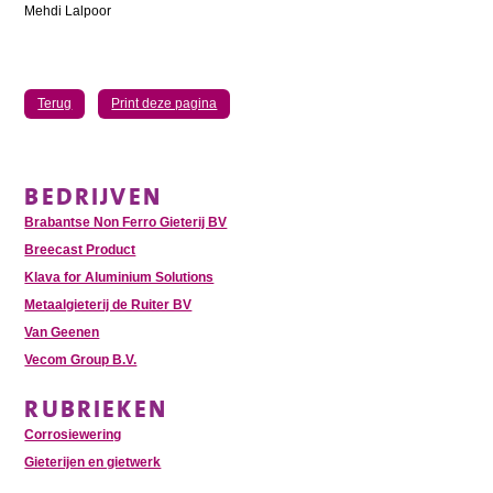
Mehdi Lalpoor
Terug
Print deze pagina
BEDRIJVEN
Brabantse Non Ferro Gieterij BV
Breecast Product
Klava for Aluminium Solutions
Metaalgieterij de Ruiter BV
Van Geenen
Vecom Group B.V.
RUBRIEKEN
Corrosiewering
Gieterijen en gietwerk