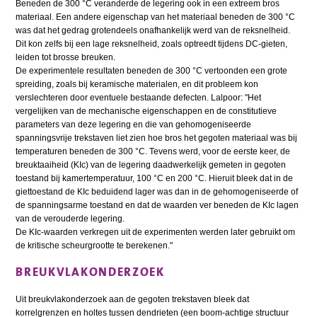
Beneden de 300 °C veranderde de legering ook in een extreem bros
materiaal. Een andere eigenschap van het materiaal beneden de 300 °C
was dat het gedrag grotendeels onafhankelijk werd van de reksnelheid.
Dit kon zelfs bij een lage reksnelheid, zoals optreedt tijdens DC-gieten,
leiden tot brosse breuken.
De experimentele resultaten beneden de 300 °C vertoonden een grote
spreiding, zoals bij keramische materialen, en dit probleem kon
verslechteren door eventuele bestaande defecten. Lalpoor: "Het
vergelijken van de mechanische eigenschappen en de constitutieve
parameters van deze legering en die van gehomogeniseerde
spanningsvrije trekstaven liet zien hoe bros het gegoten materiaal was bij
temperaturen beneden de 300 °C. Tevens werd, voor de eerste keer, de
breuktaaiheid (KIc) van de legering daadwerkelijk gemeten in gegoten
toestand bij kamertemperatuur, 100 °C en 200 °C. Hieruit bleek dat in de
giettoestand de KIc beduidend lager was dan in de gehomogeniseerde of
de spanningsarme toestand en dat de waarden ver beneden de KIc lagen
van de verouderde legering.
De KIc-waarden verkregen uit de experimenten werden later gebruikt om
de kritische scheurgrootte te berekenen."
BREUKVLAKONDERZOEK
Uit breukvlakonderzoek aan de gegoten trekstaven bleek dat
korrelgrenzen en holtes tussen dendrieten (een boom-achtige structuur