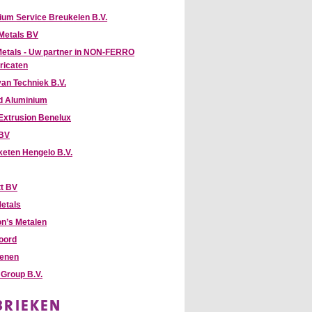
ium Service Breukelen B.V.
Metals BV
Metals - Uw partner in NON-FERRO
ricaten
van Techniek B.V.
ld Aluminium
Extrusion Benelux
 BV
keten Hengelo B.V.
t BV
etals
n’s Metalen
oord
enen
Group B.V.
BRIEKEN