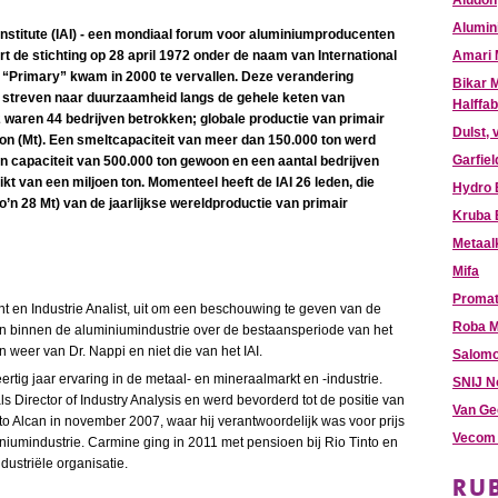
Aludon
Alumin
 Institute (IAI) - een mondiaal forum voor aluminiumproducenten
ert de stichting op 28 april 1972 onder de naam van International
Amari 
m “Primary” kwam in 2000 te vervallen. Deze verandering
Bikar 
 streven naar duurzaamheid langs de gehele keten van
Halffab
72 waren 44 bedrijven betrokken; globale productie van primair
Dulst, 
on (Mt). Een smeltcapaciteit van meer dan 150.000 ton werd
Garfie
n capaciteit van 500.000 ton gewoon en een aantal bedrijven
ikt van een miljoen ton. Momenteel heeft de IAI 26 leden, die
Hydro 
’n 28 Mt) van de jaarlijkse wereldproductie van primair
Kruba
Metaal
Mifa
Promat
t en Industrie Analist, uit om een beschouwing te geven van de
Roba M
n binnen de aluminiumindustrie over de bestaansperiode van het
en weer van Dr. Nappi en niet die van het IAI.
Salomo
rtig jaar ervaring in de metaal- en mineraalmarkt en -industrie.
SNIJ N
ls Director of Industry Analysis en werd bevorderd tot de positie van
Van Ge
into Alcan in november 2007, waar hij verantwoordelijk was voor prijs
Vecom 
niumindustrie. Carmine ging in 2011 met pensioen bij Rio Tinto en
dustriële organisatie.
RU