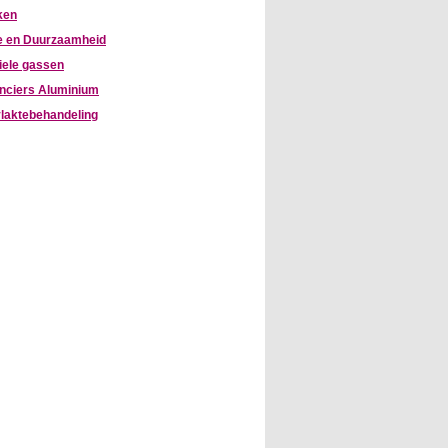
ken
e en Duurzaamheid
iele gassen
nciers Aluminium
laktebehandeling