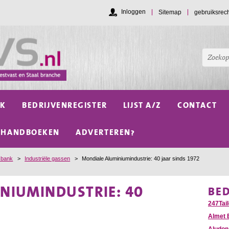
Inloggen
Sitemap
gebruiksrec
NK
BEDRIJVENREGISTER
LIJST A/Z
CONTACT
HANDBOEKEN
ADVERTEREN?
sbank
>
Industriële gassen
>
Mondiale Aluminiumindustrie: 40 jaar sinds 1972
NIUMINDUSTRIE: 40
BE
247Tail
Almet 