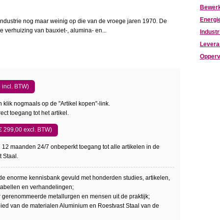
Bewer
Energi
ndustrie nog maar weinig op die van de vroege jaren 1970. De
e verhuizing van bauxiet-, alumina- en...
Industr
Levera
Opperv
5 incl. BTW)
 klik nogmaals op de "Artikel kopen"-link.
ect toegang tot het artikel.
 (€ 299,00 excl. BTW)
 12 maanden 24/7 onbeperkt toegang tot alle artikelen in de
 Staal.
 de enorme kennisbank gevuld met honderden studies, artikelen,
 tabellen en verhandelingen;
r gerenommeerde metallurgen en mensen uit de praktijk;
bied van de materialen Aluminium en Roestvast Staal van de