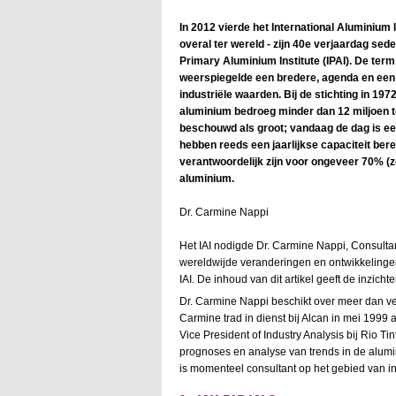
In 2012 vierde het International Aluminium
overal ter wereld - zijn 40e verjaardag sed
Primary Aluminium Institute (IPAI). De ter
weerspiegelde een bredere, agenda en een
industriële waarden. Bij de stichting in 19
aluminium bedroeg minder dan 12 miljoen t
beschouwd als groot; vandaag de dag is ee
hebben reeds een jaarlijkse capaciteit bere
verantwoordelijk zijn voor ongeveer 70% (zo
aluminium.
Dr. Carmine Nappi
Het IAI nodigde Dr. Carmine Nappi, Consultan
wereldwijde veranderingen en ontwikkelinge
IAI. De inhoud van dit artikel geeft de inzicht
Dr. Carmine Nappi beschikt over meer dan vee
Carmine trad in dienst bij Alcan in mei 1999 a
Vice President of Industry Analysis bij Rio T
prognoses en analyse van trends in de alumi
is momenteel consultant op het gebied van in