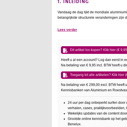
1. INLEIDING
Vandaag de dag lijkt de mondiale aluminiumi
belangrijkste structurele veranderingen zijn d
Lees verder
Dit artikel los kopen? Klik hier (€ 9,9
Heeft u al een account? Log dan eerst in en
Na betaling van € 9,95 incl. BTW heeft u dir
Toegang tot alle artikelen? Klik hier
Na betaling van € 299,00 excl. BTW heeft u
Kennisbanken van Aluminium en Roestvast
24 uur per dag onbeperkt surfen door
verhalen, cases, praktijkvoorbeelden,
Wekelijks updates van de content doo
Grootste online kennisbank op het ge
Benelux.