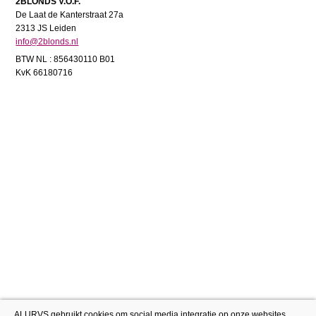
2BLONDS V.O.F.
De Laat de Kanterstraat 27a
2313 JS Leiden
info@2blonds.nl
BTW NL : 856430110 B01
KvK 66180716
ALURVS gebruikt cookies om social media integratie op onze websites