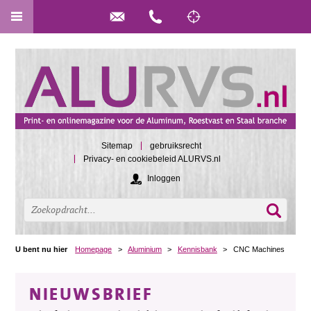
Sitemap
gebruiksrecht
Privacy- en cookiebeleid ALURVS.nl
Inloggen
U bent nu hier
Homepage
>
Aluminium
>
Kennisbank
>
CNC Machines
NIEUWSBRIEF