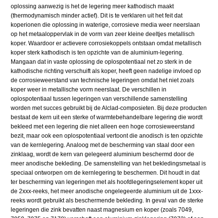
oplossing aanwezig is het de legering meer kathodisch maakt
(thermodynamisch minder actief). Dit is te verklaren uit het feit dat
koperionen die oplossing in waterige, corrosieve media weer neerslaan
op het metaaloppervlak in de vorm van zeer kleine deeltjes metallisch
koper. Waardoor er actievere corrosiekoppels ontstaan omdat metallisch
koper sterk kathodisch is ten opzichte van de aluminium-legering.
Mangaan dat in vaste oplossing de oplospotentiaal net zo sterk in de
kathodische richting verschuift als koper, heeft geen nadelige invloed op
de corrosieweerstand van technische legeringen omdat het niet zoals
koper weer in metallische vorm neerslaat. De verschillen in
oplospotentiaal tussen legeringen van verschillende samenstelling
worden met succes gebruikt bij de Alclad-composieten. Bij deze producten
bestaat de kern uit een sterke of warmtebehandelbare legering die wordt
bekleed met een legering die niet alleen een hoge corrosieweerstand
bezit, maar ook een oplospotentiaal vertoont die anodisch is ten opzichte
van de kernlegering. Analoog met de bescherming van staal door een
zinklaag, wordt de kern van gelegeerd aluminium beschermd door de
meer anodische bekleding. De samenstelling van het bekledingsmetaal is
speciaal ontworpen om de kernlegering te beschermen. Dit houdt in dat
ter bescherming van legeringen met als hoofdlegeringselement koper uit
de 2xxx-reeks, het meer anodische ongelegeerde aluminium uit de 1xxx-
reeks wordt gebruikt als beschermende bekleding. In geval van de sterke
legeringen die zink bevatten naast magnesium en koper (zoals 7049,