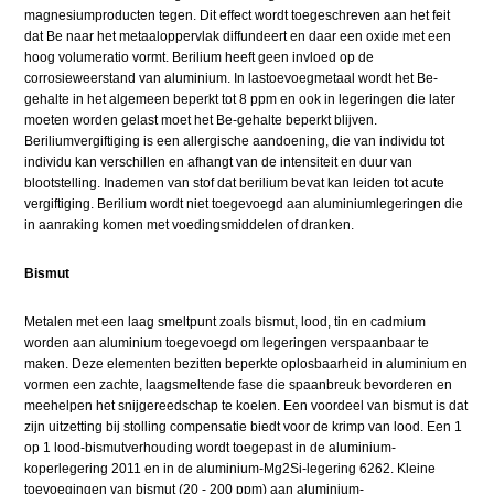
magnesiumproducten tegen. Dit effect wordt toegeschreven aan het feit
dat Be naar het metaaloppervlak diffundeert en daar een oxide met een
hoog volumeratio vormt. Berilium heeft geen invloed op de
corrosieweerstand van aluminium. In lastoevoegmetaal wordt het Be-
gehalte in het algemeen beperkt tot 8 ppm en ook in legeringen die later
moeten worden gelast moet het Be-gehalte beperkt blijven.
Beriliumvergiftiging is een allergische aandoening, die van individu tot
individu kan verschillen en afhangt van de intensiteit en duur van
blootstelling. Inademen van stof dat berilium bevat kan leiden tot acute
vergiftiging. Berilium wordt niet toegevoegd aan aluminiumlegeringen die
in aanraking komen met voedingsmiddelen of dranken.
Bismut
Metalen met een laag smeltpunt zoals bismut, lood, tin en cadmium
worden aan aluminium toegevoegd om legeringen verspaanbaar te
maken. Deze elementen bezitten beperkte oplosbaarheid in aluminium en
vormen een zachte, laagsmeltende fase die spaanbreuk bevorderen en
meehelpen het snijgereedschap te koelen. Een voordeel van bismut is dat
zijn uitzetting bij stolling compensatie biedt voor de krimp van lood. Een 1
op 1 lood-bismutverhouding wordt toegepast in de aluminium-
koperlegering 2011 en in de aluminium-Mg2Si-legering 6262. Kleine
toevoegingen van bismut (20 - 200 ppm) aan aluminium-