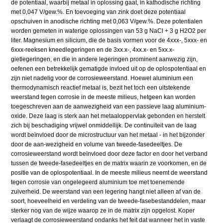
de potentiaal, waarbij metaal in oplossing gaat, in kathodische richting
met 0,047 V/gew.%. En toevoeging van zink doet deze potentiaal
opschuiven in anodische richting met 0,063 V/gew.%. Deze potentialen
worden gemeten in waterige oplossingen van 53 g NaCl + 3 g H2O2 per
liter. Magnesium en silicium, die de basis vormen voor de 4xxx-, 5xxx- en
6xxx-reeksen kneedlegeringen en de 3xx.x-, 4xx.x- en 5xx.x-
gietlegeringen, en die in andere legeringen prominent aanwezig zijn,
oefenen een betrekkelijk gematigde invloed uit op de oplospotentiaal en
zijn niet nadelig voor de corrosieweerstand. Hoewel aluminium een
thermodynamisch reactief metaal is, bezit het toch een uitstekende
weerstand tegen corrosie in de meeste milieus, hetgeen kan worden
toegeschreven aan de aanwezigheid van een passieve laag aluminium-
oxide. Deze laag is sterk aan het metaaloppervlak gebonden en herstelt
zich bij beschadiging vrijwel onmiddellijk. De continuïteit van de laag
wordt beïnvloed door de microstructuur van het metaal - in het bijzonder
door de aan-wezigheid en volume van tweede-fasedeeltjes. De
corrosieweerstand wordt beïnvloed door deze factor en door het verband
tussen de tweede-fasedeeltjes en de matrix waarin ze voorkomen, en de
positie van de oplospotentiaal. In de meeste milieus neemt de weerstand
tegen corrosie van ongelegeerd aluminium toe met toenemende
zuiverheid. De weerstand van een legering hangt niet alleen af van de
soort, hoeveelheid en verdeling van de tweede-fasebestanddelen, maar
sterker nog van de wijze waarop ze in de matrix zijn opgelost. Koper
verlaagt de corrosieweerstand ondanks het feit dat wanneer het in vaste