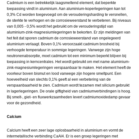
Cadmium is een betrekkelijk laagsmeltend element, dat beperkte
toepassing vindt in aluminium. Aan aluminium-koperlegeringen kan tot
0,3% Cd worden toegevoegd om de verouderingsharding te versnellen,
de sterkte te verhogen en de corrosieweerstand te verbeteren. Bij niveaus
van 0,005 - 0,5% wordt het gebruikt om de verouderingstijd van
aluminium-zink-magnesiumlegeringen te bekorten. Er zijn meldingen van
het feit dat sporen cadmium de corrosieweerstand van ongelegeerd
aluminium verlaagt. Boven 0,1% veroorzaakt cadmium brosheid bij
verhoogde temperatuur in sommige legeringen. Vanwege zijn hoge
neutronenabsorptie, moet cadmium tot een minimum beperkt blijven bij
toepassing in kerncentrales. Het wordt gebruikt om met name aluminium-
zink-magnesiumlegeringen verspaanbaar te maken. Het element heeft de
voorkeur boven bismut en lood vanwege zijn hogere smeltpunt. Een
hoeveelheid van slechts 0,1% geeft al een verbetering van de
verspaanbaarheid te zien. Cadmium wordt tezamen met silicium gebruikt
in lagerlegeringen. De orale giftigheid van cadmiumverbindingen is hoog.
Bij smelt-, giet- en fluxwerkzaamheden levert cadmiumoxidedamp gevaar
voor de gezondheid.
Calcium
Calcium heeft een zeer lage oplosbaarheid in aluminium en vormt de
intermetallische verbinding CaAl4. Er is een groep legeringen met