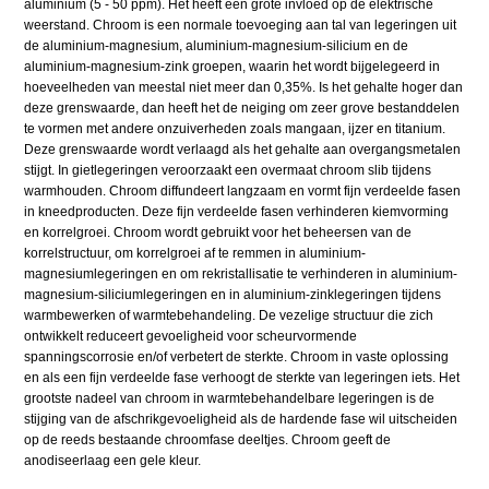
aluminium (5 - 50 ppm). Het heeft een grote invloed op de elektrische
weerstand. Chroom is een normale toevoeging aan tal van legeringen uit
de aluminium-magnesium, aluminium-magnesium-silicium en de
aluminium-magnesium-zink groepen, waarin het wordt bijgelegeerd in
hoeveelheden van meestal niet meer dan 0,35%. Is het gehalte hoger dan
deze grenswaarde, dan heeft het de neiging om zeer grove bestanddelen
te vormen met andere onzuiverheden zoals mangaan, ijzer en titanium.
Deze grenswaarde wordt verlaagd als het gehalte aan overgangsmetalen
stijgt. In gietlegeringen veroorzaakt een overmaat chroom slib tijdens
warmhouden. Chroom diffundeert langzaam en vormt fijn verdeelde fasen
in kneedproducten. Deze fijn verdeelde fasen verhinderen kiemvorming
en korrelgroei. Chroom wordt gebruikt voor het beheersen van de
korrelstructuur, om korrelgroei af te remmen in aluminium-
magnesiumlegeringen en om rekristallisatie te verhinderen in aluminium-
magnesium-siliciumlegeringen en in aluminium-zinklegeringen tijdens
warmbewerken of warmtebehandeling. De vezelige structuur die zich
ontwikkelt reduceert gevoeligheid voor scheurvormende
spanningscorrosie en/of verbetert de sterkte. Chroom in vaste oplossing
en als een fijn verdeelde fase verhoogt de sterkte van legeringen iets. Het
grootste nadeel van chroom in warmtebehandelbare legeringen is de
stijging van de afschrikgevoeligheid als de hardende fase wil uitscheiden
op de reeds bestaande chroomfase deeltjes. Chroom geeft de
anodiseerlaag een gele kleur.