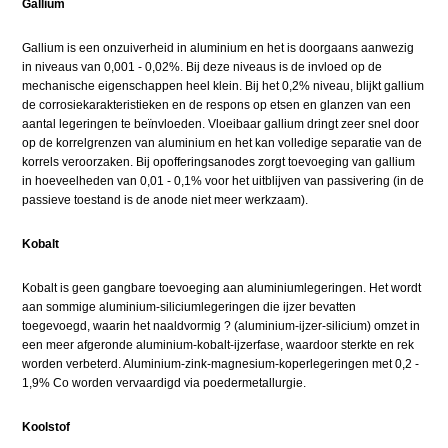
Gallium
Gallium is een onzuiverheid in aluminium en het is doorgaans aanwezig
in niveaus van 0,001 - 0,02%. Bij deze niveaus is de invloed op de
mechanische eigenschappen heel klein. Bij het 0,2% niveau, blijkt gallium
de corrosiekarakteristieken en de respons op etsen en glanzen van een
aantal legeringen te beïnvloeden. Vloeibaar gallium dringt zeer snel door
op de korrelgrenzen van aluminium en het kan volledige separatie van de
korrels veroorzaken. Bij opofferingsanodes zorgt toevoeging van gallium
in hoeveelheden van 0,01 - 0,1% voor het uitblijven van passivering (in de
passieve toestand is de anode niet meer werkzaam).
Kobalt
Kobalt is geen gangbare toevoeging aan aluminiumlegeringen. Het wordt
aan sommige aluminium-siliciumlegeringen die ijzer bevatten
toegevoegd, waarin het naaldvormig ? (aluminium-ijzer-silicium) omzet in
een meer afgeronde aluminium-kobalt-ijzerfase, waardoor sterkte en rek
worden verbeterd. Aluminium-zink-magnesium-koperlegeringen met 0,2 -
1,9% Co worden vervaardigd via poedermetallurgie.
Koolstof