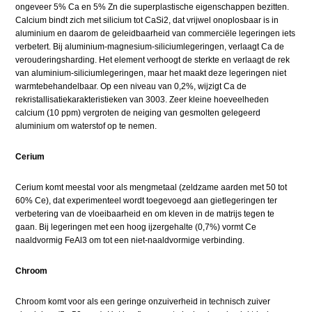
ongeveer 5% Ca en 5% Zn die superplastische eigenschappen bezitten.
Calcium bindt zich met silicium tot CaSi2, dat vrijwel onoplosbaar is in
aluminium en daarom de geleidbaarheid van commerciële legeringen iets
verbetert. Bij aluminium-magnesium-siliciumlegeringen, verlaagt Ca de
verouderingsharding. Het element verhoogt de sterkte en verlaagt de rek
van aluminium-siliciumlegeringen, maar het maakt deze legeringen niet
warmtebehandelbaar. Op een niveau van 0,2%, wijzigt Ca de
rekristallisatiekarakteristieken van 3003. Zeer kleine hoeveelheden
calcium (10 ppm) vergroten de neiging van gesmolten gelegeerd
aluminium om waterstof op te nemen.
Cerium
Cerium komt meestal voor als mengmetaal (zeldzame aarden met 50 tot
60% Ce), dat experimenteel wordt toegevoegd aan gietlegeringen ter
verbetering van de vloeibaarheid en om kleven in de matrijs tegen te
gaan. Bij legeringen met een hoog ijzergehalte (0,7%) vormt Ce
naaldvormig FeAl3 om tot een niet-naaldvormige verbinding.
Chroom
Chroom komt voor als een geringe onzuiverheid in technisch zuiver