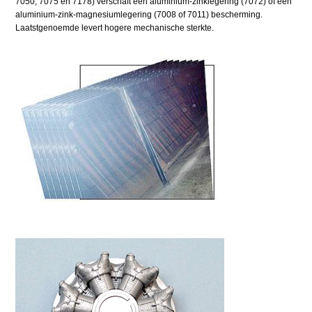
7050, 7075 en 7178) verschaft een aluminium-zinklegering (7072) of een
aluminium-zink-magnesiumlegering (7008 of 7011) bescherming.
Laatstgenoemde levert hogere mechanische sterkte.