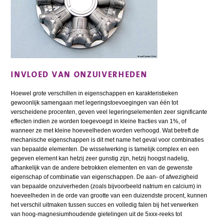
INVLOED VAN ONZUIVERHEDEN
Hoewel grote verschillen in eigenschappen en karakteristieken
gewoonlijk samengaan met legeringstoevoegingen van één tot
verscheidene procenten, geven veel legeringselementen zeer significante
effecten indien ze worden toegevoegd in kleine fracties van 1%, of
wanneer ze met kleine hoeveelheden worden verhoogd. Wat betreft de
mechanische eigenschappen is dit met name het geval voor combinaties
van bepaalde elementen. De wisselwerking is tamelijk complex en een
gegeven element kan hetzij zeer gunstig zijn, hetzij hoogst nadelig,
afhankelijk van de andere betrokken elementen en van de gewenste
eigenschap of combinatie van eigenschappen. De aan- of afwezigheid
van bepaalde onzuiverheden (zoals bijvoorbeeld natrium en calcium) in
hoeveelheden in de orde van grootte van een duizendste procent, kunnen
het verschil uitmaken tussen succes en volledig falen bij het verwerken
van hoog-magnesiumhoudende gietelingen uit de 5xxx-reeks tot