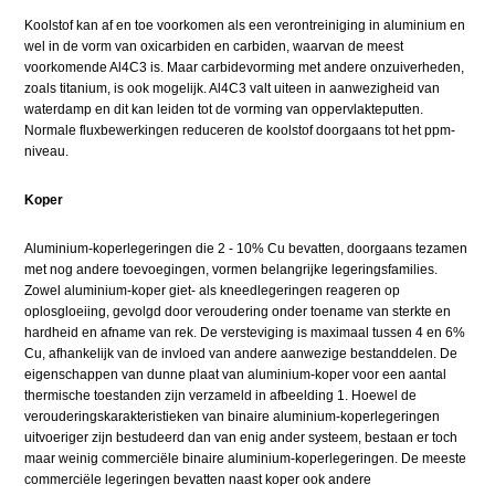
Koolstof kan af en toe voorkomen als een verontreiniging in aluminium en
wel in de vorm van oxicarbiden en carbiden, waarvan de meest
voorkomende Al4C3 is. Maar carbidevorming met andere onzuiverheden,
zoals titanium, is ook mogelijk. Al4C3 valt uiteen in aanwezigheid van
waterdamp en dit kan leiden tot de vorming van oppervlakteputten.
Normale fluxbewerkingen reduceren de koolstof doorgaans tot het ppm-
niveau.
Koper
Aluminium-koperlegeringen die 2 - 10% Cu bevatten, doorgaans tezamen
met nog andere toevoegingen, vormen belangrijke legeringsfamilies.
Zowel aluminium-koper giet- als kneedlegeringen reageren op
oplosgloeiing, gevolgd door veroudering onder toename van sterkte en
hardheid en afname van rek. De versteviging is maximaal tussen 4 en 6%
Cu, afhankelijk van de invloed van andere aanwezige bestanddelen. De
eigenschappen van dunne plaat van aluminium-koper voor een aantal
thermische toestanden zijn verzameld in afbeelding 1. Hoewel de
verouderingskarakteristieken van binaire aluminium-koperlegeringen
uitvoeriger zijn bestudeerd dan van enig ander systeem, bestaan er toch
maar weinig commerciële binaire aluminium-koperlegeringen. De meeste
commerciële legeringen bevatten naast koper ook andere