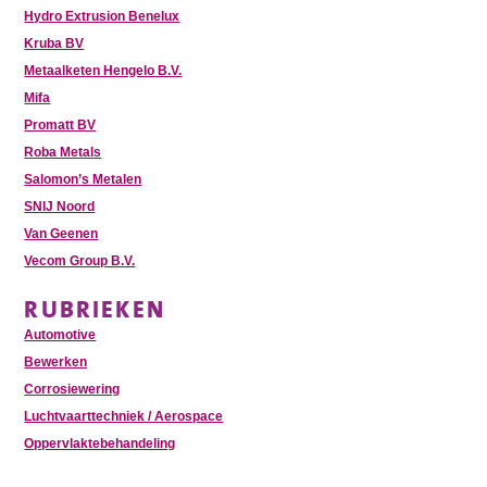
Hydro Extrusion Benelux
Kruba BV
Metaalketen Hengelo B.V.
Mifa
Promatt BV
Roba Metals
Salomon’s Metalen
SNIJ Noord
Van Geenen
Vecom Group B.V.
RUBRIEKEN
Automotive
Bewerken
Corrosiewering
Luchtvaarttechniek / Aerospace
Oppervlaktebehandeling