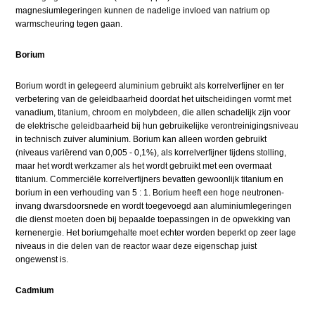
magnesiumlegeringen kunnen de nadelige invloed van natrium op
warmscheuring tegen gaan.
Borium
Borium wordt in gelegeerd aluminium gebruikt als korrelverfijner en ter
verbetering van de geleidbaarheid doordat het uitscheidingen vormt met
vanadium, titanium, chroom en molybdeen, die allen schadelijk zijn voor
de elektrische geleidbaarheid bij hun gebruikelijke verontreinigingsniveau
in technisch zuiver aluminium. Borium kan alleen worden gebruikt
(niveaus variërend van 0,005 - 0,1%), als korrelverfijner tijdens stolling,
maar het wordt werkzamer als het wordt gebruikt met een overmaat
titanium. Commerciële korrelverfijners bevatten gewoonlijk titanium en
borium in een verhouding van 5 : 1. Borium heeft een hoge neutronen-
invang dwarsdoorsnede en wordt toegevoegd aan aluminiumlegeringen
die dienst moeten doen bij bepaalde toepassingen in de opwekking van
kernenergie. Het boriumgehalte moet echter worden beperkt op zeer lage
niveaus in die delen van de reactor waar deze eigenschap juist
ongewenst is.
Cadmium