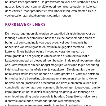
bruikbare kneedproducten. De grenswaarden voor onzuiverheden zoals
gespecificeerd voor commerciële legeringen weerspiegelen enkele van
deze effecten, maar producenten van fabrieksproducten moeten zich in
veel gevallen aan strakkere grenswaarden houden.
KORRELVERFIJNERS
De meeste legeringen die worden vervaardigd als gietelingen voor de
fabricage van kneedproducten bevatten kleine hoeveelheden titaan of
borium, of een combinatie van deze twee. Het doel hiervan is het
beheersen van korrelgrootte en -vorm in de gegoten toestand. Deze
korrelverfijners hebben weinig invloed op verandering van de
korrelgrootte die het gevolg is van bewerken of van rekristallisatie.
Lastoevoegmetaal en gietlegeringen bevatten in de regel hogere gehaltes
aan korrelverfijners om een hoogst mogelijke weerstand tegen scheuring
tijdens stolling van las of gietstuk te verzekeren. De elementen die een
betrekkelijk sterke invloed hebben op korrelgrootte en -vorm die ontstaan
bij mechanische bewerking zijn mangaan, chroom en zirconium. Kleine
hoeveelheden (fracties van procenten) van deze elementen, alleen of in
combinatie, worden aan veel commerciële legeringen toegevoegd, om de
korrelgrootte en het rekristallisatiegedrag als gevolg van fabricage en
warmtebehandeling onder controle te houden. Dergelijke korrelcontrole
dient vele doeleinden, waaronder goede weerstand tegen
scheurvormende spanningscorrosie, hoge breuktaaiheid en goede