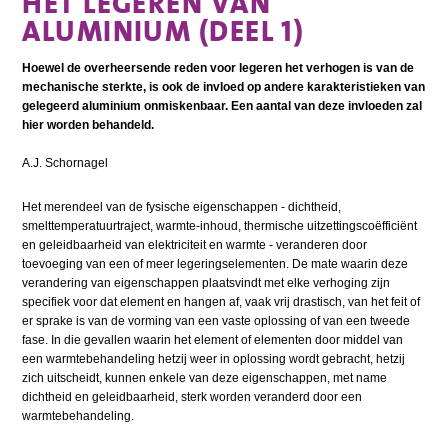
HET LEGEREN VAN
ALUMINIUM (DEEL 1)
Hoewel de overheersende reden voor legeren het verhogen is van de
mechanische sterkte, is ook de invloed op andere karakteristieken van
gelegeerd aluminium onmiskenbaar. Een aantal van deze invloeden zal
hier worden behandeld.
A.J. Schornagel
Het merendeel van de fysische eigenschappen - dichtheid,
smelttemperatuurtraject, warmte-inhoud, thermische uitzettingscoëfficiënt
en geleidbaarheid van elektriciteit en warmte - veranderen door
toevoeging van een of meer legeringselementen. De mate waarin deze
verandering van eigenschappen plaatsvindt met elke verhoging zijn
specifiek voor dat element en hangen af, vaak vrij drastisch, van het feit of
er sprake is van de vorming van een vaste oplossing of van een tweede
fase. In die gevallen waarin het element of elementen door middel van
een warmtebehandeling hetzij weer in oplossing wordt gebracht, hetzij
zich uitscheidt, kunnen enkele van deze eigenschappen, met name
dichtheid en geleidbaarheid, sterk worden veranderd door een
warmtebehandeling.