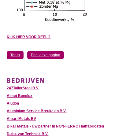
KLIK HIER VOOR DEEL 2
Terug
Print deze pagina
BEDRIJVEN
247TailorSteel B.V.
Almet Benelux
Aludon
Aluminium Service Breukelen B.V.
Amari Metals BV
Bikar Metals - Uw partner in NON-FERRO Halffabricaten
Dulst, van Techniek B.V.