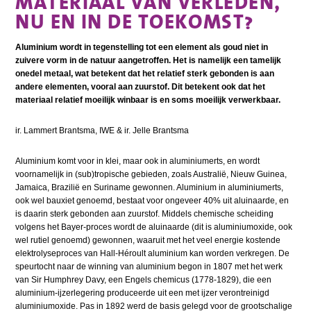
MATERIAAL VAN VERLEDEN,
NU EN IN DE TOEKOMST?
Aluminium wordt in tegenstelling tot een element als goud niet in
zuivere vorm in de natuur aangetroffen. Het is namelijk een tamelijk
onedel metaal, wat betekent dat het relatief sterk gebonden is aan
andere elementen, vooral aan zuurstof. Dit betekent ook dat het
materiaal relatief moeilijk winbaar is en soms moeilijk verwerkbaar.
ir. Lammert Brantsma, IWE & ir. Jelle Brantsma
Aluminium komt voor in klei, maar ook in aluminiumerts, en wordt
voornamelijk in (sub)tropische gebieden, zoals Australië, Nieuw Guinea,
Jamaica, Brazilië en Suriname gewonnen. Aluminium in aluminiumerts,
ook wel bauxiet genoemd, bestaat voor ongeveer 40% uit aluinaarde, en
is daarin sterk gebonden aan zuurstof. Middels chemische scheiding
volgens het Bayer-proces wordt de aluinaarde (dit is aluminiumoxide, ook
wel rutiel genoemd) gewonnen, waaruit met het veel energie kostende
elektrolyseproces van Hall-Héroult aluminium kan worden verkregen. De
speurtocht naar de winning van aluminium begon in 1807 met het werk
van Sir Humphrey Davy, een Engels chemicus (1778-1829), die een
aluminium-ijzerlegering produceerde uit een met ijzer verontreinigd
aluminiumoxide. Pas in 1892 werd de basis gelegd voor de grootschalige