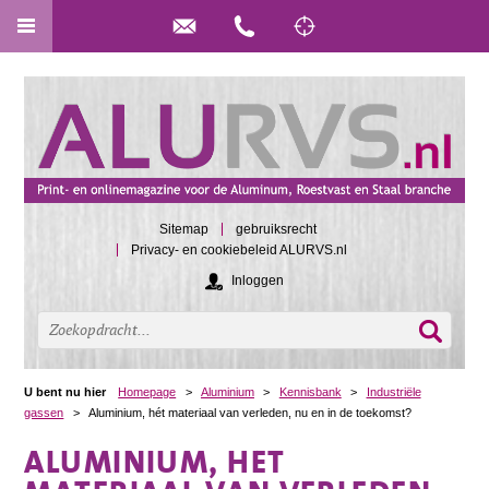
Sitemap
gebruiksrecht
Privacy- en cookiebeleid ALURVS.nl
Inloggen
U bent nu hier
Homepage
>
Aluminium
>
Kennisbank
>
Industriële
gassen
>
Aluminium, hét materiaal van verleden, nu en in de toekomst?
ALUMINIUM, HÉT