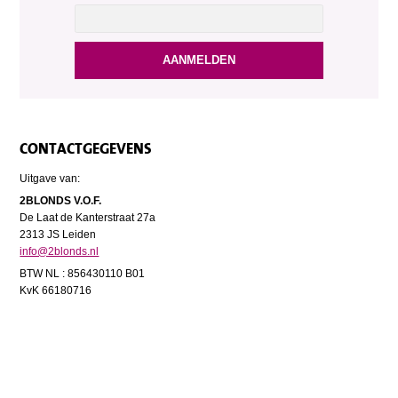
CONTACTGEGEVENS
Uitgave van:
2BLONDS V.O.F.
De Laat de Kanterstraat 27a
2313 JS Leiden
info@2blonds.nl
BTW NL : 856430110 B01
KvK 66180716