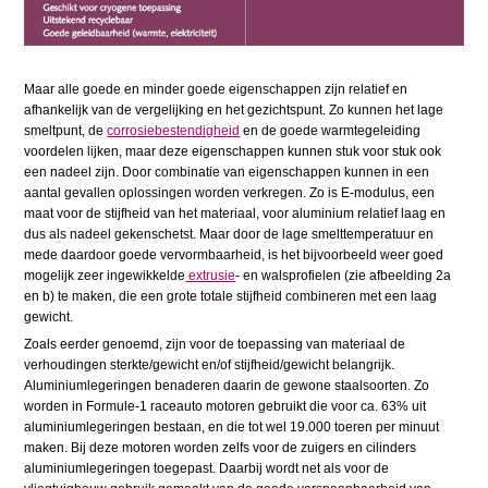
Maar alle goede en minder goede eigenschappen zijn relatief en
afhankelijk van de vergelijking en het gezichtspunt. Zo kunnen het lage
smeltpunt, de
corrosiebestendigheid
en de goede warmtegeleiding
voordelen lijken, maar deze eigenschappen kunnen stuk voor stuk ook
een nadeel zijn. Door combinatie van eigenschappen kunnen in een
aantal gevallen oplossingen worden verkregen. Zo is E-modulus, een
maat voor de stijfheid van het materiaal, voor aluminium relatief laag en
dus als nadeel gekenschetst. Maar door de lage smelttemperatuur en
mede daardoor goede vervormbaarheid, is het bijvoorbeeld weer goed
mogelijk zeer ingewikkelde
extrusie
- en walsprofielen (zie afbeelding 2a
en b) te maken, die een grote totale stijfheid combineren met een laag
gewicht.
Zoals eerder genoemd, zijn voor de toepassing van materiaal de
verhoudingen sterkte/gewicht en/of stijfheid/gewicht belangrijk.
Aluminiumlegeringen benaderen daarin de gewone staalsoorten. Zo
worden in Formule-1 raceauto motoren gebruikt die voor ca. 63% uit
aluminiumlegeringen bestaan, en die tot wel 19.000 toeren per minuut
maken. Bij deze motoren worden zelfs voor de zuigers en cilinders
aluminiumlegeringen toegepast. Daarbij wordt net als voor de