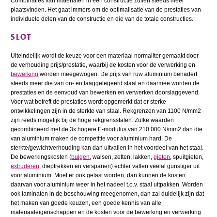
Combinaties van materialen in een constructie zullen steeds meer
plaatsvinden. Het gaat immers om de optimalisatie van de prestaties van
individuele delen van de constructie en die van de totale constructies.
SLOT
Uiteindelijk wordt de keuze voor een materiaal normaliter gemaakt door
de verhouding prijs/prestatie, waarbij de kosten voor de verwerking en
bewerking
worden meegewogen. De prijs van ruw aluminium benadert
steeds meer die van on- en laaggelegeerd staal en daarmee worden de
prestaties en de eenvoud van bewerken en verwerken doorslaggevend.
Voor wat betreft de prestaties wordt opgemerkt dat er sterke
ontwikkelingen zijn in de sterkte van staal. Rekgrenzen van 1100 N/mm2
zijn reeds mogelijk bij de hoge rekgrensstalen. Zulke waarden
gecombineerd met de 3x hogere E-modulus van 210.000 N/mm2 dan die
van aluminium maken de competitie voor aluminium hard. De
sterkte/gewichtverhouding kan dan uitvallen in het voordeel van het staal.
De bewerkingskosten (
buigen
, walsen, zetten, lakken,
gieten
, spuitgieten,
extruderen
, dieptrekken en verspanen) echter vallen veelal gunstiger uit
voor aluminium. Moet er ook gelast worden, dan kunnen de kosten
daarvan voor aluminium weer in het nadeel t.o.v. staal uitpakken. Worden
ook laminaten in de beschouwing meegenomen, dan zal duidelijk zijn dat
het maken van goede keuzen, een goede kennis van alle
materiaaleigenschappen en de kosten voor de bewerking en verwerking