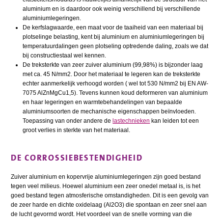
aluminium en is daardoor ook weinig verschillend bij verschillende
aluminiumlegeringen.
De kerfslagwaarde, een maat voor de taaiheid van een materiaal bij
plotselinge belasting, kent bij aluminium en aluminiumlegeringen bij
temperatuurdalingen geen plotseling optredende daling, zoals we dat
bij constructiestaal wel kennen.
De treksterkte van zeer zuiver aluminium (99,98%) is bijzonder laag
met ca. 45 N/mm2. Door het materiaal te legeren kan de treksterkte
echter aanmerkelijk verhoogd worden ( wel tot 530 N/mm2 bij EN AW-
7075 AlZnMgCu1,5). Tevens kunnen koud deformeren van aluminium
en haar legeringen en warmtebehandelingen van bepaalde
aluminiumsoorten de mechanische eigenschappen beïnvloeden.
Toepassing van onder andere de
lastechnieken
kan leiden tot een
groot verlies in sterkte van het materiaal.
DE CORROSSIEBESTENDIGHEID
Zuiver aluminium en kopervrije aluminiumlegeringen zijn goed bestand
tegen veel milieus. Hoewel aluminium een zeer onedel metaal is, is het
goed bestand tegen atmosferische omstandigheden. Dit is een gevolg van
de zeer harde en dichte oxidelaag (Al2O3) die spontaan en zeer snel aan
de lucht gevormd wordt. Het voordeel van de snelle vorming van die