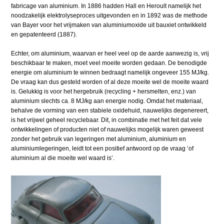
fabricage van aluminium. In 1886 hadden Hall en Heroult namelijk het
noodzakelijk elektrolyseproces uitgevonden en in 1892 was de methode
van Bayer voor het vrijmaken van aluminiumoxide uit bauxiet ontwikkeld
en gepatenteerd (1887).
Echter, om aluminium, waarvan er heel veel op de aarde aanwezig is, vrij
beschikbaar te maken, moet veel moeite worden gedaan. De benodigde
energie om aluminium te winnen bedraagt namelijk ongeveer 155 MJ/kg.
De vraag kan dus gesteld worden of al deze moeite wel de moeite waard
is. Gelukkig is voor het hergebruik (recycling + hersmelten, enz.) van
aluminium slechts ca. 8 MJ/kg aan energie nodig. Omdat het materiaal,
behalve de vorming van een stabiele oxidehuid, nauwelijks degenereert,
is het vrijwel geheel recyclebaar. Dit, in combinatie met het feit dat vele
ontwikkelingen of producten niet of nauwelijks mogelijk waren geweest
zonder het gebruik van legeringen met aluminium, aluminium en
aluminiumlegeringen, leidt tot een positief antwoord op de vraag ‘of
aluminium al die moeite wel waard is’.