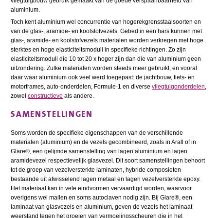
vliegtuigbouw gebruik gemaakt van de goede verspaanbaarheid van
aluminium.
Toch kent aluminium wel concurrentie van hogerekgrensstaalsoorten en
van de glas-, aramide- en koolstofvezels. Gebed in een hars kunnen met
glas-, aramide- en koolstofvezels materialen worden verkregen met hoge
sterktes en hoge elasticiteitsmoduli in specifieke richtingen. Zo zijn
elasticiteitsmoduli die 10 tot 20 x hoger zijn dan die van aluminium geen
uitzondering. Zulke materialen worden steeds meer gebruikt, en vooral
daar waar aluminium ook veel werd toegepast: de jachtbouw, fiets- en
motorframes, auto-onderdelen, Formule-1 en diverse
vliegtuigonderdelen
,
zowel
constructieve
als andere.
SAMENSTELLINGEN
Soms worden de specifieke eigenschappen van de verschillende
materialen (aluminium) en de vezels gecombineerd, zoals in Arall of in
Glare®, een gelijmde samenstelling van lagen aluminium en lagen
aramidevezel respectievelijk glasvezel. Dit soort samenstellingen behoort
tot de groep van vezelversterkte laminaten, hybride composieten
bestaande uit afwisselend lagen metaal en lagen vezelversterkte epoxy.
Het materiaal kan in vele eindvormen vervaardigd worden, waarvoor
overigens wel mallen en soms autoclaven nodig zijn. Bij Glare®, een
laminaat van glasvezels en aluminium, geven de vezels het laminaat
weerstand tegen het groeien van vermoeiingsscheuren die in het