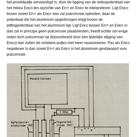
het proefstaafje vervaardigd is, door de ligging van de redoxpotentiaal van
het milieu E
ten opzichte van E
en E
te interpreteren. Ligt E
RED
PIT
REP
RED
boven zowel E
als E
dan zal putcorrosie optreden, daar de
PIT
REP
potentiaal die het aluminium opgedrongen krijgt boven de
pittingpotentiaal van het aluminium ligt. Ligt E
tussen E
en E
in
RED
PIT
REP
dan zal in principe geen putcorrosie plaatsvinden, treedt echter om enige
reden toch putcorrosie op (bijvoorbeeld door een tijdelijke stijging van
E
) dan zullen de ontstane putjes niet meer repassiveren. Pas als E
RED
RED
negatiever is dan zowel E
als E
is het aluminium gevrijwaard voor
PIT
REP
putcorrosie.