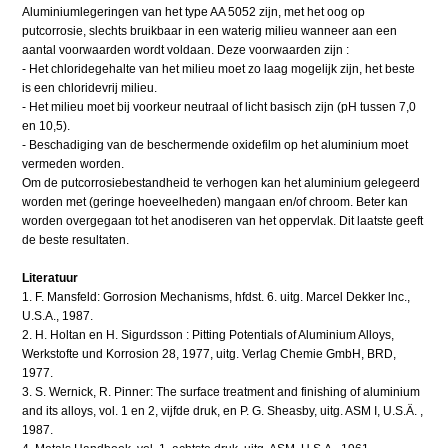
Aluminiumlegeringen van het type AA 5052 zijn, met het oog op
putcorrosie, slechts bruikbaar in een waterig milieu wanneer aan een
aantal voorwaarden wordt voldaan. Deze voorwaarden zijn :
- Het chloridegehalte van het milieu moet zo laag mogelijk zijn, het beste
is een chloridevrij milieu.
- Het milieu moet bij voorkeur neutraal of licht basisch zijn (pH tussen 7,0
en 10,5).
- Beschadiging van de beschermende oxidefilm op het aluminium moet
vermeden worden.
Om de putcorrosiebestandheid te verhogen kan het aluminium gelegeerd
worden met (geringe hoeveelheden) mangaan en/of chroom. Beter kan
worden overgegaan tot het anodiseren van het oppervlak. Dit laatste geeft
de beste resultaten.
Literatuur
1. F. Mansfeld: Gorrosion Mechanisms, hfdst. 6. uitg. Marcel Dekker lnc.,
U.S.A., 1987.
2. H. Holtan en H. Sigurdsson : Pitting Potentials of Aluminium Alloys,
Werkstofte und Korrosion 28, 1977, uitg. Verlag Chemie GmbH, BRD,
1977.
3. S. Wernick, R. Pinner: The surface treatment and finishing of aluminium
and its alloys, vol. 1 en 2, vijfde druk, en P. G. Sheasby, uitg. ASM I, U.S.Ä. ,
1987.