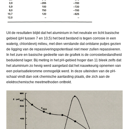
Uit de resultaten blijkt dat het aluminium in het neutrale en licht basische
gebied (pH tussen 7 en 10,5) het best bestand is tegen corrosie in een
waterig, chloridevrij milieu, met dien verstande dat ontstane putjes gezien
de ligging van de repassiveringspotentiaal niet meer zullen repassiveren.
In het zure en basische gedeelte van de grafiek is de corrosiebestandheid
beduidend lager. Bij meting in het pH-gebied hoger dan 11 bleek zelfs dat
het aluminium zo hevig werd aangetast dat het nauwkeurig opnemen van
een polarisatiekromme onmogelijk werd. In deze uiteinden van de pH-
schaal vindt dan ook chemische aantasting plaats, die zich aan de
elektrochemische meetmethoden onttrekt.