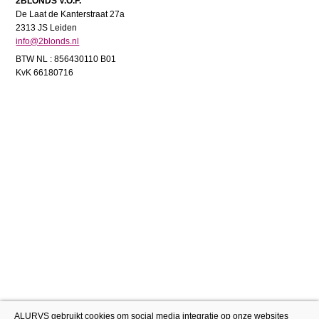
2BLONDS V.O.F.
De Laat de Kanterstraat 27a
2313 JS Leiden
info@2blonds.nl
BTW NL : 856430110 B01
KvK 66180716
ALURVS gebruikt cookies om social media integratie op onze websites