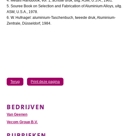
4. Metals Handbook, vol. 1, achtste druk, uitg. ASM, U.S.A., 1961.
5. Souree Book on Selection and Fabrication of Aluminium Alloys, uitg.
ASM, U.S.A., 1978.
6. W. Hufnagel: aluminium-Taschenbuch, tweede druk, Aluminium-
Zentrale, Düsseldorf, 1984.
Terug
Print deze pagina
BEDRIJVEN
Van Geenen
Vecom Group B.V.
RUBRIEKEN