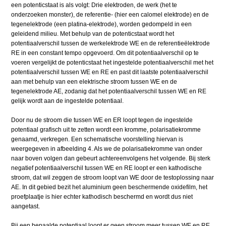
een potenticstaat is als volgt: Drie elektroden, de werk (het te
onderzoeken monster), de referentie- (hier een calomel elektrode) en de
tegenelektrode (een platina-elektrode), worden gedompeld in een
geleidend milieu. Met behulp van de potenticstaat wordt het
potentiaalverschil tussen de werkelektrode WE en de referentieëlektrode
RE in een constant tempo opgevoerd. Om dit potentiaalverschil op te
voeren vergelijkt de potenticstaat het ingestelde potentiaalverschil met het
potentiaalverschil tussen WE en RE en past dit laatste potentiaalverschil
aan met behulp van een elektrische stroom tussen WE en de
tegenelektrode AE, zodanig dat het potentiaalverschil tussen WE en RE
gelijk wordt aan de ingestelde potentiaal.
Door nu de stroom die tussen WE en ER loopt tegen de ingestelde
potentiaal grafisch uit te zetten wordt een kromme, polarisatiekromme
genaamd, verkregen. Een schematische voorstelling hiervan is
weergegeven in afbeelding 4. Als we de polarisatiekromme van onder
naar boven volgen dan gebeurt achtereenvolgens het volgende. Bij sterk
negatief potentiaalverschil tussen WE en RE loopt er een kathodische
stroom, dat wil zeggen de stroom loopt van WE door de testoplossing naar
AE. In dit gebied bezit het aluminium geen beschermende oxidefilm, het
proefplaatje is hier echter kathodisch beschermd en wordt dus niet
aangetast.
Bij een bepaalde potentiaal loopt er geen stroom meer tussen WE en RE,