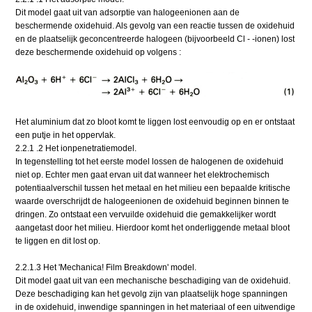
Dit model gaat uit van adsorptie van halogeenionen aan de
beschermende oxidehuid. Als gevolg van een reactie tussen de oxidehuid
en de plaatselijk geconcentreerde halogeen (bijvoorbeeld Cl - -ionen) lost
deze beschermende oxidehuid op volgens :
Het aluminium dat zo bloot komt te liggen lost eenvoudig op en er ontstaat
een putje in het oppervlak.
2.2.1 .2 Het ionpenetratiemodel.
In tegenstelling tot het eerste model lossen de halogenen de oxidehuid
niet op. Echter men gaat ervan uit dat wanneer het elektrochemisch
potentiaalverschil tussen het metaal en het milieu een bepaalde kritische
waarde overschrijdt de halogeenionen de oxidehuid beginnen binnen te
dringen. Zo ontstaat een vervuilde oxidehuid die gemakkelijker wordt
aangetast door het milieu. Hierdoor komt het onderliggende metaal bloot
te liggen en dit lost op.
2.2.1.3 Het 'Mechanica! Film Breakdown' model.
Dit model gaat uit van een mechanische beschadiging van de oxidehuid.
Deze beschadiging kan het gevolg zijn van plaatselijk hoge spanningen
in de oxidehuid, inwendige spanningen in het materiaal of een uitwendige