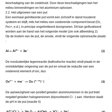
beschadiging van de oxidehuid. Door deze beschadigingen kan het
milieu binnendringen en het aluminium oplossen.
2.2. Het uitgroeien van een put
Een eenmaal geïnitieerde put vormt een zichzelf in stand houdend
systeem en blijft, mits het milieu een oxiderende component bevat (O
,
2
Fe
+, e.d.), in principe ongelimiteerd doorgroeien. Dit kan geïllustreerd
3
worden aan de hand van het volgende model (zie ook afbeelding 2).
Op de bodem van de put, de anode, vindt de volgende oplosreactie plaats
:
De noodzakelijke tegenreactie (kathodische reactie) vindt plaats in de
onmiddellijke omgeving van de put en omvat de reductie van een
oxiderend element of ion, dus
De aanwezigheid van positief geladen aluminiumionen in de put trekt
negatief geladen halogeenionen (bijvoorbeeld Cl - ) aan. Hierdoor daalt
de pH in de put (reactie 4)