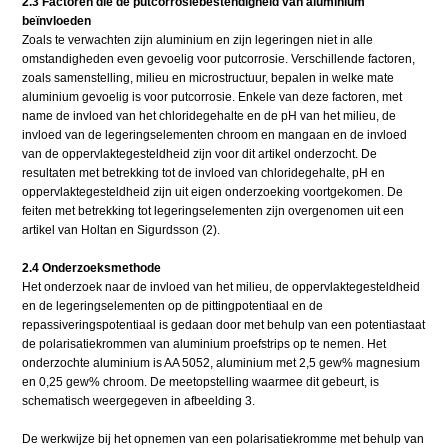
2.3 Factoren die de putcorrosiebestendigheid van aluminium
beïnvloeden
Zoals te verwachten zijn aluminium en zijn legeringen niet in alle
omstandigheden even gevoelig voor putcorrosie. Verschillende factoren,
zoals samenstelling, milieu en microstructuur, bepalen in welke mate
aluminium gevoelig is voor putcorrosie. Enkele van deze factoren, met
name de invloed van het chloridegehalte en de pH van het milieu, de
invloed van de legeringselementen chroom en mangaan en de invloed
van de oppervlaktegesteldheid zijn voor dit artikel onderzocht. De
resultaten met betrekking tot de invloed van chloridegehalte, pH en
oppervlaktegesteldheid zijn uit eigen onderzoeking voortgekomen. De
feiten met betrekking tot legeringselementen zijn overgenomen uit een
artikel van Holtan en Sigurdsson (2).
2.4 Onderzoeksmethode
Het onderzoek naar de invloed van het milieu, de oppervlaktegesteldheid
en de legeringselementen op de pittingpotentiaal en de
repassiveringspotentiaal is gedaan door met behulp van een potentiastaat
de polarisatiekrommen van aluminium proefstrips op te nemen. Het
onderzochte aluminium is AA 5052, aluminium met 2,5 gew% magnesium
en 0,25 gew% chroom. De meetopstelling waarmee dit gebeurt, is
schematisch weergegeven in afbeelding 3.
De werkwijze bij het opnemen van een polarisatiekromme met behulp van