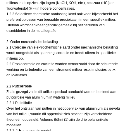
milieus in dit opzicht zijn logen (NaOH, KOH, etc.), zoutzuur (HCI) en
fluorwaterstof (HF) in hogere concentraties.
1.2.2 Selectieve chemische aantasting komt ook voor, bijvoorbeeld het
preferent oplossen van bepaalde precipitaten in een specifiek milieu.
Hiervan wordt dankbaar gebruik gemaakt bij het bereiden van
etsmiddelen in de metallografie.
2. Onder mechanische belasting :
2.1 Corrosie van elektrochemische aard onder mechanische belasting
wordt aangeduid als spanningscorrosie en treedt alleen in specifieke
milieus op.
2.2 Erosiecorrosie en cavitatie worden veroorzaakt door de schurende
werking en turbulentie van een stromend milieu resp. implosies t.g .v.
drukvariaties.
2.2 Putcorrosie
Zoals gezegd zal in dit artikel speciaal aandacht worden besteed aan
putcorrosie van aluminium in waterig milieu.
2.2.1 Putinitiatie
Over het ontstaan van putten in het oppervlak van aluminium als gevolg
van het milieu, waarin dit oppervlak zich bevindt, zijn verscheidene
theorieën opgesteld. Volgens Böhni (1) zijn de drie belangrijkste
modellen:
2.2.1 .1 Het adsorptie model.