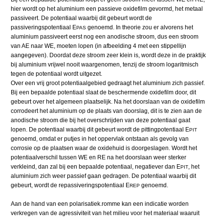
hier wordt op het aluminium een passieve oxidefilm gevormd, het metaal
passiveert. De potentiaal waarbij dit gebeurt wordt de
passiveringspotentiaal E
genoemd. In theorie zou er alvorens het
PAS
aluminium passiveert eerst nog een anodische stroom, dus een stroom
van AE naar WE, moeten lopen (in afbeelding 4 met een stippellijn
aangegeven). Doordat deze stroom zeer klein is, wordt deze in de praktijk
bij aluminium vrijwel nooit waargenomen, tenzij de stroom logaritmisch
tegen de potentiaal wordt uitgezet.
Over een vrij groot potentiaalgebied gedraagt het aluminium zich passief.
Bij een bepaalde potentiaal slaat de beschermende oxidefilm door, dit
gebeurt over het algemeen plaatselijk. Na het doorslaan van de oxidefilm
corrodeert het aluminium op de plaats van doorslag, dit is te zien aan de
anodische stroom die bij het overschrijden van deze potentiaal gaat
lopen. De potentiaal waarbij dit gebeurt wordt de pittingpotentiaal E
PIT
genoemd, omdat er putjes in het oppervlak ontstaan als gevolg van
corrosie op de plaatsen waar de oxidehuid is doorgeslagen. Wordt het
potentiaalverschil tussen WE en RE na het doorslaan weer sterker
verkleind, dan zal bij een bepaalde potentiaal, negatiever dan E
, het
PIT
aluminium zich weer passief gaan gedragen. De potentiaal waarbij dit
gebeurt, wordt de repassiveringspotentiaal E
genoemd.
REP
Aan de hand van een polarisatiek.romme kan een indicatie worden
verkregen van de agressiviteit van het milieu voor het materiaal waaruit