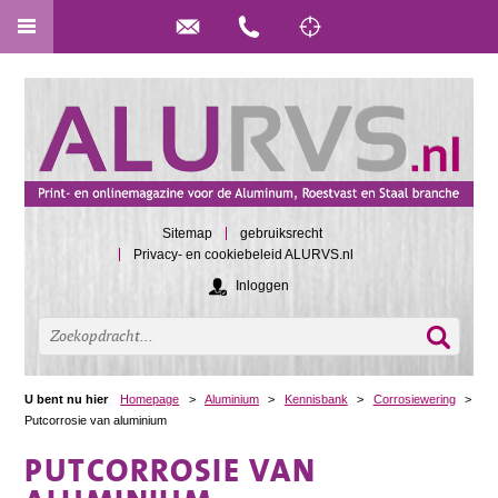
Sitemap
gebruiksrecht
Privacy- en cookiebeleid ALURVS.nl
Inloggen
U bent nu hier
Homepage
>
Aluminium
>
Kennisbank
>
Corrosiewering
>
Putcorrosie van aluminium
PUTCORROSIE VAN