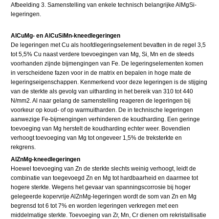
Afbeelding 3. Samenstelling van enkele technisch belangrijke AlMgSi-
legeringen.
AlCuMg- en AlCuSiMn-kneedlegeringen
De legeringen met Cu als hoofdlegeringselement bevatten in de regel 3,5
tot 5,5% Cu naast verdere toevoegingen van Mg, Si, Mn en de steeds
voorhanden zijnde bijmengingen van Fe. De legeringselementen komen
in verscheidene fazen voor in de matrix en bepalen in hoge mate de
legeringseigenschappen. Kenmerkend voor deze legeringen is de stijging
van de sterkte als gevolg van uitharding in het bereik van 310 tot 440
N/mm2. Al naar gelang de samenstelling reageren de legeringen bij
voorkeur op koud- of op warmuitharden. De in technische legeringen
aanwezige Fe-bijmengingen verhinderen de koudharding. Een geringe
toevoeging van Mg herstelt de koudharding echter weer. Bovendien
verhoogt toevoeging van Mg tot ongeveer 1,5% de treksterkte en
rekgrens.
AlZnMg-kneedlegeringen
Hoewel toevoeging van Zn de sterkte slechts weinig verhoogt, leidt de
combinatie van toegevoegd Zn en Mg tot hardbaarheid en daarmee tot
hogere sterkte. Wegens het gevaar van spanningscorrosie bij hoger
gelegeerde kopervrije AlZnMg-legeringen wordt de som van Zn en Mg
begrensd tot 6 tot 7% en worden legeringen verkregen met een
middelmatige sterkte. Toevoeging van Zr, Mn, Cr dienen om rekristallisatie