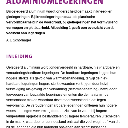
ALUMINIUMLEGERINGEN
Bij gelegeerd aluminium wordt onderscheid gemaakt in kneed- en
gietlegeringen. Bij kneedlegeringen staat de plastische
vervormbaarheid in de voorgrond, bij gietlegeringen het vormvullend
vermogen en gietbaarheid. Afbeelding 1 geeft een overzicht van de
veelheid aan legeringen.
A.J. Schornagel
INLEIDING
Gelegeerd aluminium wordt onderverdeeld in hardbare, niet-hardbare en
verouderingshardbare legeringen. De hardbare legeringen krijgen hun
hogere sterkte als gevolg van warmtebehandeling, terwijl de niet-
hardbare legeringen hogere sterktewaarden verkrijgen door hetzij
versteviging als gevolg van vervorming (deformatieharding), hetzij door
toevoegen van bepaalde legeringselementen die de matrix minder
vervormbaar maken waardoor deze meer weerstand biedt tegen
vervorming. De verouderingshardbare legeringen ontlenen hun hogere
weerstand tegen vervorming doordat zich van te voren bij hogere
temperatuur opgeloste bestanddelen bij lagere temperaturen uitscheiden
in de matrix, waardoor er een toestand ontstaat die veel weg heeft van die
bij de legringen die hun hardheid ontkenen aan slecht passende