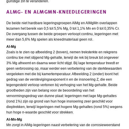
gunstige zin te veranderen.
ALMG- EN ALMGMN-KNEEDLEGERINGEN
De beide niet hardbare legeringsgroepen AlMg en AlMgMn overlappen
tezamen het bereik van 0,5 tot 5,5% Mg, 0 tot 1,1% Mn en 0 tot 0,35% Cr.
De overgang tussen de beide groepen verloopt continu, legeringen met
meer dan 5,6% Mg spelen als kneedmateriaal geen rol.
Al-Mg
Zoals is te zien op afbeelding 2 (boven), nemen treksterkte en rekgrens
continu toe met stijgend Mg-gehalte, terwijl de rek bij breuk tot ongeveer
3% Mg afneemt en daarna weer licht stijgt. Bij lage temperatuur treedt er
geen verbrossing op, maar eerder een verbetering van de sterktewaarden
vergeleken met die bij kamertemperatuur. Afbeelding 2 (onder) toont het
gedrag van de verstevigingsexponent n en de insnoering Z, die een
tegengesteld verloop vertonen bij verhoging van het Mg-gehalte. Beide
grootheden zijn van belang voor de beoordeling van het
vervormingsgedrag van dunne plaat: legeringen met lage Mg-gehaltes
(rond 1%) zijn op grond van hun hoge insnoering zeer geschikt voor
dieptrekken, terwijl legeringen met hogere Mg-gehaltes (rond 5%) wegens
hun hoge n-waarde geschikt voor strekken.
Al-Mn-Mg
Mn zorgt in AlMg-legeringen naast verbetering van de corrosieweerstand