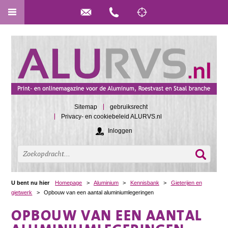
Sitemap
gebruiksrecht
Privacy- en cookiebeleid ALURVS.nl
Inloggen
U bent nu hier
Homepage
>
Aluminium
>
Kennisbank
>
Gieterijen en
gietwerk
>
Opbouw van een aantal aluminiumlegeringen
OPBOUW VAN EEN AANTAL