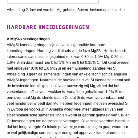
Afbeelding 2. Invloed van het Mg-gehalte. Boven: invloed op de sterkte
HARDBARE KNEEDLEGERINGEN
AlMgSi-kneedlegeringen
AlMgSi-kneedlegeringen zijn de vaakst gebruikte hardbare
kneedlegeringen. Harding vindt plaats via de faze Mg2Si. Het technisch
interessante samenstellingsgebied reikt van 0,30 tot 1,5% Mg, 0,20 tot
1,6% Si en daarnaast nog 0 tot 1% Mn en 0 tot 0,35% Cr. Dit komt overeen
met ongeveer 0,40 tot 1,6 Mg2Si en een wisselend aandeel vrij Si.
Afbeelding 3 geeft de samenstellingen van enkele technisch belangrijke
AlMgSi-legeringen. Naarmate de hoeveelheid vrij Si toeneemt, neemt ook
de treksterkte toe, dit geldt ook voor aanwezig vrij Mg, zij het dat het
versterkende effect veel zwakker is. Vanaf een gehalte van 1,2% Si doet
een overmaat Mg de sterkte dalen Omdat Si de warmvervormbaarheid
veel minder beïnvloedt dan Mg, hebben legeringen met een overschot Si
in Europa de voorkeur. In Amerika wordt veel meer uitgegaan van een
stoechiometrische samenstelling en wordt er gebruik gemaakt van Cu- en
Cr-toevoegingen om de sterkte te verhogen. Bijkomstig voordeel hierbij is
dat het toegevoegde Cr lokale putvormige corrosie tegen gaat, waardoor
er wel gelijkmatige corrosie over een groot oppervlak kan optreden die