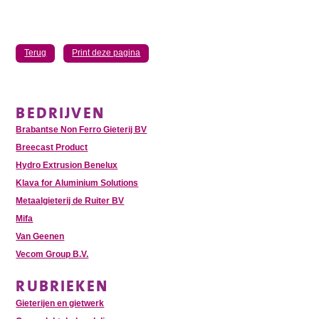
Terug
Print deze pagina
BEDRIJVEN
Brabantse Non Ferro Gieterij BV
Breecast Product
Hydro Extrusion Benelux
Klava for Aluminium Solutions
Metaalgieterij de Ruiter BV
Mifa
Van Geenen
Vecom Group B.V.
RUBRIEKEN
Gieterijen en gietwerk