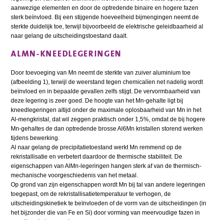
aanwezige elementen en door de optredende binaire en hogere fazen
sterk beïnvloed. Bij een stijgende hoeveelheid bijmengingen neemt de
sterkte duidelijk toe, terwijl bijvoorbeeld de elektrische geleidbaarheid al
naar gelang de uitscheidingstoestand daalt.
ALMN-KNEEDLEGERINGEN
Door toevoeging van Mn neemt de sterkte van zuiver aluminium toe
(afbeelding 1), terwijl de weerstand tegen chemicalïen net nadelig wordt
beïnvloed en in bepaalde gevallen zelfs stijgt. De vervormbaarheid van
deze legering is zeer goed. De hoogte van het Mn-gehalte ligt bij
kneedlegeringen altijd onder de maximale oplosbaarheid van Mn in het
Al-mengkristal, dat wil zeggen praktisch onder 1,5%, omdat de bij hogere
Mn-gehaltes de dan optredende brosse Al6Mn kristallen storend werken
tijdens bewerking.
Al naar gelang de precipitatietoestand werkt Mn remmend op de
rekristallisatie en verbetert daardoor de thermische stabiliteit. De
eigenschappen van AlMn-legeringen hangen sterk af van de thermisch-
mechanische voorgeschiedenis van het metaal.
Op grond van zijn eigenschappen wordt Mn bij tal van andere legeringen
toegepast, om de rekristallisatietemperatuur te verhogen, de
uitscheidingskinetiek te beïnvloeden of de vorm van de uitscheidingen (in
het bijzonder die van Fe en Si) door vorming van meervoudige fazen in