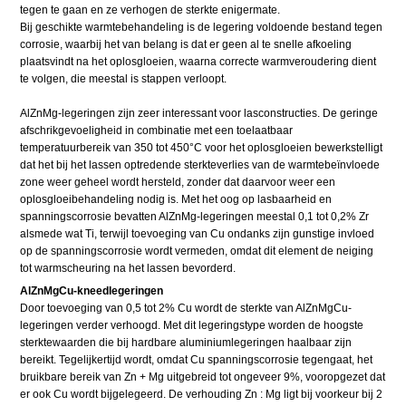
tegen te gaan en ze verhogen de sterkte enigermate.
Bij geschikte warmtebehandeling is de legering voldoende bestand tegen
corrosie, waarbij het van belang is dat er geen al te snelle afkoeling
plaatsvindt na het oplosgloeien, waarna correcte warmveroudering dient
te volgen, die meestal is stappen verloopt.
AlZnMg-legeringen zijn zeer interessant voor lasconstructies. De geringe
afschrikgevoeligheid in combinatie met een toelaatbaar
temperatuurbereik van 350 tot 450°C voor het oplosgloeien bewerkstelligt
dat het bij het lassen optredende sterkteverlies van de warmtebeïnvloede
zone weer geheel wordt hersteld, zonder dat daarvoor weer een
oplosgloeibehandeling nodig is. Met het oog op lasbaarheid en
spanningscorrosie bevatten AlZnMg-legeringen meestal 0,1 tot 0,2% Zr
alsmede wat Ti, terwijl toevoeging van Cu ondanks zijn gunstige invloed
op de spanningscorrosie wordt vermeden, omdat dit element de neiging
tot warmscheuring na het lassen bevorderd.
AlZnMgCu-kneedlegeringen
Door toevoeging van 0,5 tot 2% Cu wordt de sterkte van AlZnMgCu-
legeringen verder verhoogd. Met dit legeringstype worden de hoogste
sterktewaarden die bij hardbare aluminiumlegeringen haalbaar zijn
bereikt. Tegelijkertijd wordt, omdat Cu spanningscorrosie tegengaat, het
bruikbare bereik van Zn + Mg uitgebreid tot ongeveer 9%, vooropgezet dat
er ook Cu wordt bijgelegeerd. De verhouding Zn : Mg ligt bij voorkeur bij 2