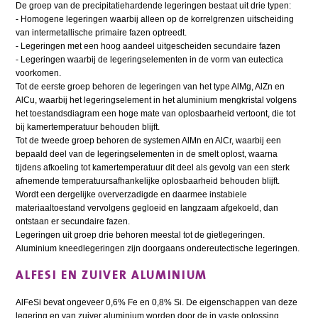
De groep van de precipitatiehardende legeringen bestaat uit drie typen:
- Homogene legeringen waarbij alleen op de korrelgrenzen uitscheiding
van intermetallische primaire fazen optreedt.
- Legeringen met een hoog aandeel uitgescheiden secundaire fazen
- Legeringen waarbij de legeringselementen in de vorm van eutectica
voorkomen.
Tot de eerste groep behoren de legeringen van het type AlMg, AlZn en
AlCu, waarbij het legeringselement in het aluminium mengkristal volgens
het toestandsdiagram een hoge mate van oplosbaarheid vertoont, die tot
bij kamertemperatuur behouden blijft.
Tot de tweede groep behoren de systemen AlMn en AlCr, waarbij een
bepaald deel van de legeringselementen in de smelt oplost, waarna
tijdens afkoeling tot kamertemperatuur dit deel als gevolg van een sterk
afnemende temperatuursafhankelijke oplosbaarheid behouden blijft.
Wordt een dergelijke oververzadigde en daarmee instabiele
materiaaltoestand vervolgens gegloeid en langzaam afgekoeld, dan
ontstaan er secundaire fazen.
Legeringen uit groep drie behoren meestal tot de gietlegeringen.
Aluminium kneedlegeringen zijn doorgaans ondereutectische legeringen.
ALFESI EN ZUIVER ALUMINIUM
AlFeSi bevat ongeveer 0,6% Fe en 0,8% Si. De eigenschappen van deze
legering en van zuiver aluminium worden door de in vaste oplossing