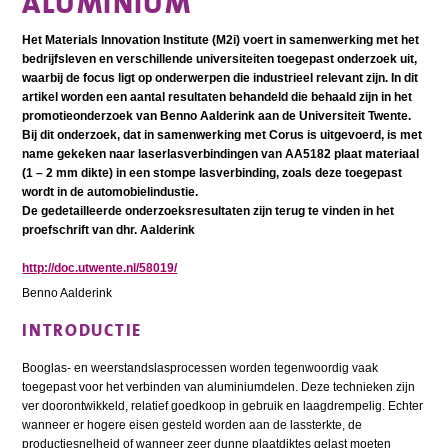
ALUMINIUM
Het Materials Innovation Institute (M2i) voert in samenwerking met het
bedrijfsleven en verschillende universiteiten toegepast onderzoek uit,
waarbij de focus ligt op onderwerpen die industrieel relevant zijn. In dit
artikel worden een aantal resultaten behandeld die behaald zijn in het
promotieonderzoek van Benno Aalderink aan de Universiteit Twente.
Bij dit onderzoek, dat in samenwerking met Corus is uitgevoerd, is met
name gekeken naar laserlasverbindingen van AA5182 plaat materiaal
(1 – 2 mm dikte) in een stompe lasverbinding, zoals deze toegepast
wordt in de automobielindustie.
De gedetailleerde onderzoeksresultaten zijn terug te vinden in het
proefschrift van dhr. Aalderink
http://doc.utwente.nl/58019/
Benno Aalderink
INTRODUCTIE
Booglas- en weerstandslasprocessen worden tegenwoordig vaak
toegepast voor het verbinden van aluminiumdelen. Deze technieken zijn
ver doorontwikkeld, relatief goedkoop in gebruik en laagdrempelig. Echter
wanneer er hogere eisen gesteld worden aan de lassterkte, de
productiesnelheid of wanneer zeer dunne plaatdiktes gelast moeten