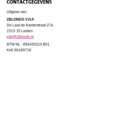
CONTACTGEGEVENS
Uitgave van:
2BLONDS V.O.F.
De Laat de Kanterstraat 27a
2313 JS Leiden
info@2blonds.nl
BTW NL : 856430110 B01
KvK 66180716