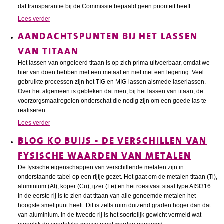
dat transparantie bij de Commissie bepaald geen prioriteit heeft.
Lees verder
AANDACHTSPUNTEN BIJ HET LASSEN
VAN TITAAN
Het lassen van ongeleerd titaan is op zich prima uitvoerbaar, omdat we
hier van doen hebben met een metaal en niet met een legering. Veel
gebruikte processen zijn het TIG en MIG-lassen alsmede laserlassen.
Over het algemeen is gebleken dat men, bij het lassen van titaan, de
voorzorgsmaatregelen onderschat die nodig zijn om een goede las te
realiseren.
Lees verder
BLOG KO BUIJS - DE VERSCHILLEN VAN
FYSISCHE WAARDEN VAN METALEN
De fysische eigenschappen van verschillende metalen zijn in
onderstaande tabel op een rijtje gezet. Het gaat om de metalen titaan (Ti),
aluminium (Al), koper (Cu), ijzer (Fe) en het roestvast staal type AISI316.
In de eerste rij is te zien dat titaan van alle genoemde metalen het
hoogste smeltpunt heeft. Dit is zelfs ruim duizend graden hoger dan dat
van aluminium. In de tweede rij is het soortelijk gewicht vermeld wat