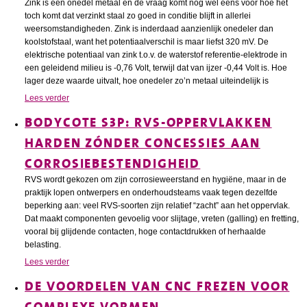
Zink is een onedel metaal en de vraag komt nog wel eens voor hoe het
toch komt dat verzinkt staal zo goed in conditie blijft in allerlei
weersomstandigheden. Zink is inderdaad aanzienlijk onedeler dan
koolstofstaal, want het potentiaalverschil is maar liefst 320 mV. De
elektrische potentiaal van zink t.o.v. de waterstof referentie-elektrode in
een geleidend milieu is -0,76 Volt, terwijl dat van ijzer -0,44 Volt is. Hoe
lager deze waarde uitvalt, hoe onedeler zo’n metaal uiteindelijk is
Lees verder
BODYCOTE S3P: RVS-OPPERVLAKKEN
HARDEN ZÓNDER CONCESSIES AAN
CORROSIEBESTENDIGHEID
RVS wordt gekozen om zijn corrosieweerstand en hygiëne, maar in de
praktijk lopen ontwerpers en onderhoudsteams vaak tegen dezelfde
beperking aan: veel RVS-soorten zijn relatief “zacht” aan het oppervlak.
Dat maakt componenten gevoelig voor slijtage, vreten (galling) en fretting,
vooral bij glijdende contacten, hoge contactdrukken of herhaalde
belasting.
Lees verder
DE VOORDELEN VAN CNC FREZEN VOOR
COMPLEXE VORMEN