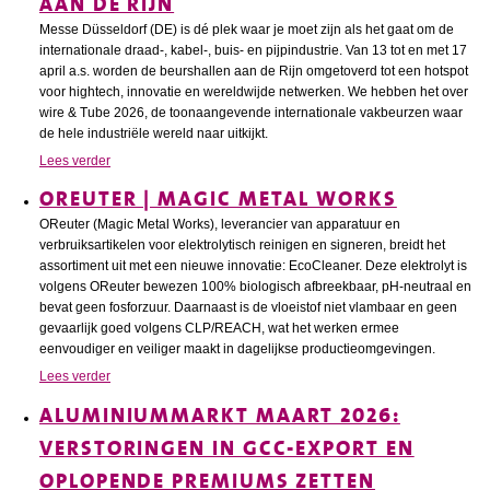
AAN DE RIJN
Messe Düsseldorf (DE) is dé plek waar je moet zijn als het gaat om de
internationale draad-, kabel-, buis- en pijpindustrie. Van 13 tot en met 17
april a.s. worden de beurshallen aan de Rijn omgetoverd tot een hotspot
voor hightech, innovatie en wereldwijde netwerken. We hebben het over
wire & Tube 2026, de toonaangevende internationale vakbeurzen waar
de hele industriële wereld naar uitkijkt.
Lees verder
OREUTER | MAGIC METAL WORKS
OReuter (Magic Metal Works), leverancier van apparatuur en
verbruiksartikelen voor elektrolytisch reinigen en signeren, breidt het
assortiment uit met een nieuwe innovatie: EcoCleaner. Deze elektrolyt is
volgens OReuter bewezen 100% biologisch afbreekbaar, pH-neutraal en
bevat geen fosforzuur. Daarnaast is de vloeistof niet vlambaar en geen
gevaarlijk goed volgens CLP/REACH, wat het werken ermee
eenvoudiger en veiliger maakt in dagelijkse productieomgevingen.
Lees verder
ALUMINIUMMARKT MAART 2026:
VERSTORINGEN IN GCC-EXPORT EN
OPLOPENDE PREMIUMS ZETTEN