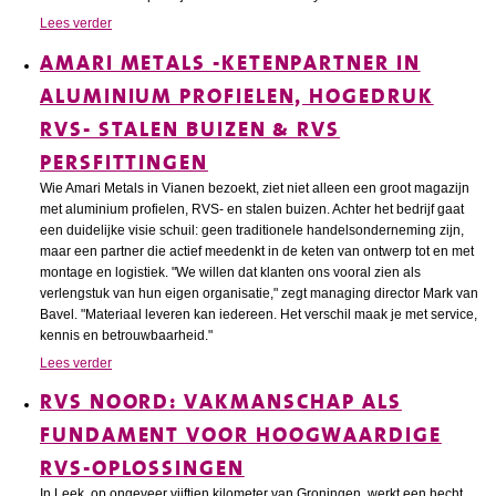
Lees verder
AMARI METALS -KETENPARTNER IN
ALUMINIUM PROFIELEN, HOGEDRUK
RVS- STALEN BUIZEN & RVS
PERSFITTINGEN
Wie Amari Metals in Vianen bezoekt, ziet niet alleen een groot magazijn
met aluminium profielen, RVS- en stalen buizen. Achter het bedrijf gaat
een duidelijke visie schuil: geen traditionele handelsonderneming zijn,
maar een partner die actief meedenkt in de keten van ontwerp tot en met
montage en logistiek. "We willen dat klanten ons vooral zien als
verlengstuk van hun eigen organisatie," zegt managing director Mark van
Bavel. "Materiaal leveren kan iedereen. Het verschil maak je met service,
kennis en betrouwbaarheid."
Lees verder
RVS NOORD: VAKMANSCHAP ALS
FUNDAMENT VOOR HOOGWAARDIGE
RVS-OPLOSSINGEN
In Leek, op ongeveer vijftien kilometer van Groningen, werkt een hecht