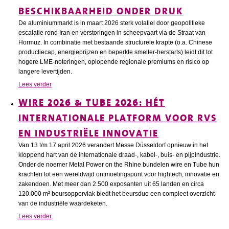
BESCHIKBAARHEID ONDER DRUK
De aluminiummarkt is in maart 2026 sterk volatiel door geopolitieke
escalatie rond Iran en verstoringen in scheepvaart via de Straat van
Hormuz. In combinatie met bestaande structurele krapte (o.a. Chinese
productiecap, energieprijzen en beperkte smelter-herstarts) leidt dit tot
hogere LME-noteringen, oplopende regionale premiums en risico op
langere levertijden.
Lees verder
WIRE 2026 & TUBE 2026: HÉT
INTERNATIONALE PLATFORM VOOR RVS
EN INDUSTRIËLE INNOVATIE
Van 13 t/m 17 april 2026 verandert Messe Düsseldorf opnieuw in het
kloppend hart van de internationale draad-, kabel-, buis- en pijpindustrie.
Onder de noemer Metal Power on the Rhine bundelen wire en Tube hun
krachten tot een wereldwijd ontmoetingspunt voor hightech, innovatie en
zakendoen. Met meer dan 2.500 exposanten uit 65 landen en circa
120.000 m² beursoppervlak biedt het beursduo een compleet overzicht
van de industriële waardeketen.
Lees verder