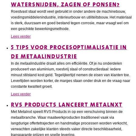
WATERSNIJDEN, ZAGEN OF PONSEN?
Roestvast staal wordt veel gebruikt in onder andere de machinebouw,
voedingsmiddelenindustrie, interieurbouw en utiliteitsbouw. Het materiaal
is sterk, duurzaam en goed bestand tegen corrosie, maar vraagt wel om
een geschikte bewerkingsmethode.
Lees verder
5 TIPS VOOR PROCESOPTIMALISATIE IN
DE METAALINDUSTRIE
In de metaalindustrie draait alles om efficiëntie. Of je nu onderdelen
produceert van aluminium, roestvrij staal of constructiestaal: iedere
minuut stilstand kost geld. Tegelijkertijd nemen de eisen van klanten toe.
Levertijden worden korter, de marges staan onder druk en de vraag naar
constante kwaliteit groeit.
Lees verder
RVS PRODUCTS LANCEERT METALNXT
Met Metalnxt speelt RVS Products in op een verschuiving binnen de
metaalbranche. Waar maatwerkproducten traditioneel vaak via
langdurige offertetrajecten en handmatige processen worden verkocht,
verwachten zakelijke klanten steeds vaker directe beschikbaarheid,
transparante prijzen en snelle levering.