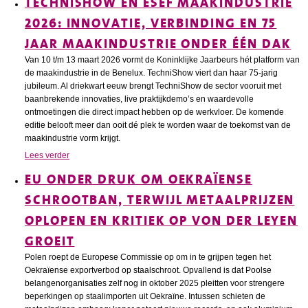
TECHNISHOW EN ESEF MAAKINDUSTRIE
2026: INNOVATIE, VERBINDING EN 75
JAAR MAAKINDUSTRIE ONDER ÉÉN DAK
Van 10 t/m 13 maart 2026 vormt de Koninklijke Jaarbeurs hét platform van
de maakindustrie in de Benelux. TechniShow viert dan haar 75-jarig
jubileum. Al driekwart eeuw brengt TechniShow de sector vooruit met
baanbrekende innovaties, live praktijkdemo’s en waardevolle
ontmoetingen die direct impact hebben op de werkvloer. De komende
editie belooft meer dan ooit dé plek te worden waar de toekomst van de
maakindustrie vorm krijgt.
Lees verder
EU ONDER DRUK OM OEKRAÏENSE
SCHROOTBAN, TERWIJL METAALPRIJZEN
OPLOPEN EN KRITIEK OP VON DER LEYEN
GROEIT
Polen roept de Europese Commissie op om in te grijpen tegen het
Oekraïense exportverbod op staalschroot. Opvallend is dat Poolse
belangenorganisaties zelf nog in oktober 2025 pleitten voor strengere
beperkingen op staalimporten uit Oekraïne. Intussen schieten de