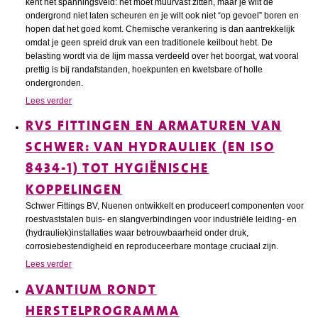
kent het spanningsveld: het moet muurvast zitten, maar je wilt de
ondergrond niet laten scheuren en je wilt ook niet “op gevoel” boren en
hopen dat het goed komt. Chemische verankering is dan aantrekkelijk
omdat je geen spreid druk van een traditionele keilbout hebt. De
belasting wordt via de lijm massa verdeeld over het boorgat, wat vooral
prettig is bij randafstanden, hoekpunten en kwetsbare of holle
ondergronden.
Lees verder
RVS FITTINGEN EN ARMATUREN VAN
SCHWER: VAN HYDRAULIEK (EN ISO
8434-1) TOT HYGIËNISCHE
KOPPELINGEN
Schwer Fittings BV, Nuenen ontwikkelt en produceert componenten voor
roestvaststalen buis- en slangverbindingen voor industriële leiding- en
(hydrauliek)installaties waar betrouwbaarheid onder druk,
corrosiebestendigheid en reproduceerbare montage cruciaal zijn.
Lees verder
AVANTIUM RONDT
HERSTELPROGRAMMA