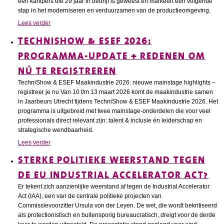
een kantpers die 29 jaar in bedrijf is geweest en markeert een volgende
stap in het moderniseren en verduurzamen van de productieomgeving.
Lees verder
TECHNISHOW & ESEF 2026:
PROGRAMMA-UPDATE + REDENEN OM
NÚ TE REGISTREREN
TechniShow & ESEF Maakindustrie 2026: nieuwe mainstage highlights –
registreer je nu Van 10 t/m 13 maart 2026 komt de maakindustrie samen
in Jaarbeurs Utrecht tijdens TechniShow & ESEF Maakindustrie 2026. Het
programma is uitgebreid met twee mainstage-onderdelen die voor veel
professionals direct relevant zijn: talent & inclusie én leiderschap en
strategische wendbaarheid.
Lees verder
STERKE POLITIEKE WEERSTAND TEGEN
DE EU INDUSTRIAL ACCELERATOR ACT?
Er tekent zich aanzienlijke weerstand af tegen de Industrial Accelerator
Act (IAA), een van de centrale politieke projecten van
Commissievoorzitter Ursula von der Leyen. De wet, die wordt bekritiseerd
als protectionistisch en buitensporig bureaucratisch, dreigt voor de derde