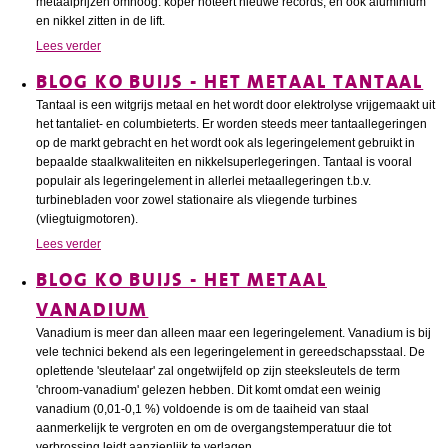
metaalprijzen omhoog: koper noteert nieuwe records, en ook aluminium
en nikkel zitten in de lift.
Lees verder
BLOG KO BUIJS - HET METAAL TANTAAL
Tantaal is een witgrijs metaal en het wordt door elektrolyse vrijgemaakt uit
het tantaliet- en columbieterts. Er worden steeds meer tantaallegeringen
op de markt gebracht en het wordt ook als legeringelement gebruikt in
bepaalde staalkwaliteiten en nikkelsuperlegeringen. Tantaal is vooral
populair als legeringelement in allerlei metaallegeringen t.b.v.
turbinebladen voor zowel stationaire als vliegende turbines
(vliegtuigmotoren).
Lees verder
BLOG KO BUIJS - HET METAAL
VANADIUM
Vanadium is meer dan alleen maar een legeringelement. Vanadium is bij
vele technici bekend als een legeringelement in gereedschapsstaal. De
oplettende 'sleutelaar' zal ongetwijfeld op zijn steeksleutels de term
'chroom-vanadium' gelezen hebben. Dit komt omdat een weinig
vanadium (0,01-0,1 %) voldoende is om de taaiheid van staal
aanmerkelijk te vergroten en om de overgangstemperatuur die tot
verbrossing leidt aanzienlijk te verlagen.