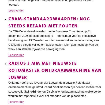
keer te worden uitgesteld. De presentatie stond gepland voor eind
februari.
Lees verder
CBAM-STANDAARDWAARDEN: NOG
STEEDS BEZAAID MET FOUTEN
De CBAM-standaardwaarden die de Europese Commissie op 31
december 2025 heeft gepubliceerd — onmisbaar voor de indicatieve
berekening van CO2-kosten — zitten zeven weken na de lancering van
CBAM nog steeds vol fouten. Basismetalen laten aan het begin van de
week een stabiele zijwaartse beweging zien.
Lees verder
RADIUS 3 MM MET NIEUWSTE
ROTOMASTER ONTBRAAMMACHINE VAN
LOEWER
Onlangs heeft onze leverancier Loewer de nieuwste RotoMaster
ontbraammachine geïntroduceerd. Veel mensen zijn bekend met de zéér
succesvolle SwingGrinder en DiscMaster ontbraammachine welke beide
werken met topborstels voor het afronden van de plaatkanten.
Lees verder