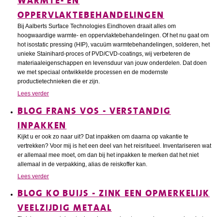
WARMTE- EN
OPPERVLAKTEBEHANDELINGEN
Bij Aalberts Surface Technologies Eindhoven draait alles om
hoogwaardige warmte- en oppervlaktebehandelingen. Of het nu gaat om
hot isostatic pressing (HIP), vacuüm warmtebehandelingen, solderen, het
unieke Stainihard-proces of PVD/CVD-coatings, wij verbeteren de
materiaaleigenschappen en levensduur van jouw onderdelen. Dat doen
we met speciaal ontwikkelde processen en de modernste
productietechnieken die er zijn.
Lees verder
BLOG FRANS VOS - VERSTANDIG
INPAKKEN
Kijkt u er ook zo naar uit? Dat inpakken om daarna op vakantie te
vertrekken? Voor mij is het een deel van het reisritueel. Inventariseren wat
er allemaal mee moet, om dan bij het inpakken te merken dat het niet
allemaal in de verpakking, alias de reiskoffer kan.
Lees verder
BLOG KO BUIJS - ZINK EEN OPMERKELIJK
VEELZIJDIG METAAL