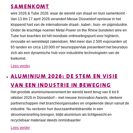
SAMENKOMT
wire 2026 & Tube 2026: waar de wereld van draad en buis samenkomt -
Van 13 t/m 17 april 2026 verandert Messe Düsseldorf opnieuw in het
kloppend hart van de internationale draad-, kabel-, buis- en pijpindustrie.
Onder de krachtige noemer Metal Power on the Rhine bundelen wire en
Tube hun krachten tot hét mondiale ontmoetingspunt voor hightech,
innovatie en wereldwijd zakendoen. Met meer dan 2.500 exposanten uit
65 landen en circa 120.000 m² beursoppervlak presenteert het beursduo
zich als een dynamische hub voor industriële technologieën van de
toekomst.
Lees verder
ALUMINIUM 2026: DE STEM EN VISIE
VAN EEN INDUSTRIE IN BEWEGING
Het grootste aluminiumevenement ter wereld keert terug van 6 tot 8
oktober 2026 in Düsseldorf – met nieuwe Innovation Awards, sterkere
partnerschappen met brancheorganisaties en ongekende steun vanuit de
industrie. Nu sectoren hun duurzaamheidstransitie in een
stroomversnelling brengen, blijkt aluminium als lichtgewicht en
recyclebaar materiaal steeds onmisbaarder
Lees verder