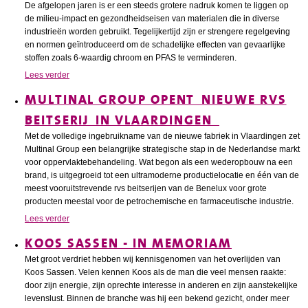
De afgelopen jaren is er een steeds grotere nadruk komen te liggen op
de milieu-impact en gezondheidseisen van materialen die in diverse
industrieën worden gebruikt. Tegelijkertijd zijn er strengere regelgeving
en normen geïntroduceerd om de schadelijke effecten van gevaarlijke
stoffen zoals 6-waardig chroom en PFAS te verminderen.
Lees verder
MULTINAL GROUP OPENT NIEUWE RVS
BEITSERIJ IN VLAARDINGEN
Met de volledige ingebruikname van de nieuwe fabriek in Vlaardingen zet
Multinal Group een belangrijke strategische stap in de Nederlandse markt
voor oppervlaktebehandeling. Wat begon als een wederopbouw na een
brand, is uitgegroeid tot een ultramoderne productielocatie en één van de
meest vooruitstrevende rvs beitserijen van de Benelux voor grote
producten meestal voor de petrochemische en farmaceutische industrie.
Lees verder
KOOS SASSEN - IN MEMORIAM
Met groot verdriet hebben wij kennisgenomen van het overlijden van
Koos Sassen. Velen kennen Koos als de man die veel mensen raakte:
door zijn energie, zijn oprechte interesse in anderen en zijn aanstekelijke
levenslust. Binnen de branche was hij een bekend gezicht, onder meer