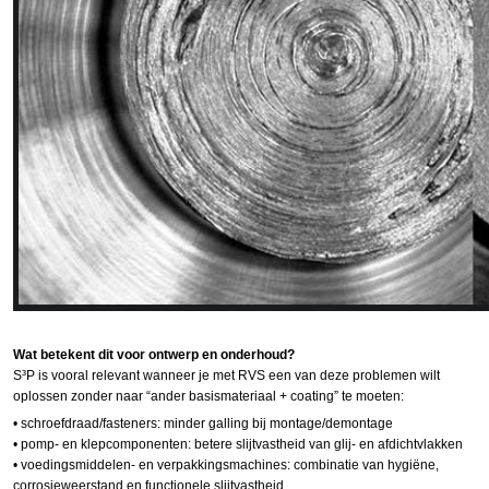
Wat betekent dit voor ontwerp en onderhoud?
S³P is vooral relevant wanneer je met RVS een van deze problemen wilt
oplossen zonder naar “ander basismateriaal + coating” te moeten:
•
schroefdraad
/
fasteners
: minder
galling
bij montage/demontage
•
pomp
- en klepcomponenten: betere slijtvastheid van glij- en afdichtvlakken
•
voedingsmiddelen
- en verpakkingsmachines: combinatie van hygiëne,
corrosieweerstand en functionele slijtvastheid