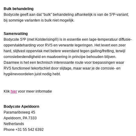
Bulk behandeling
Bodycote geeft aan dat “bulk” behandeling afhankelijk is van de S³P-variant;
bij sommige varianten is
bulk niet mogelijk.
Samenvatting
Bodycote S³P (met Kolsterising®) is in essentie een lage-temperatuur diffusie-
oppervlakteharding voor RVS en verwante legeringen. Het levert een zeer
hard, slijtvast oppervlak met betere weerstand tegen
galling
/
fretting
, terwijl
corrosiebestendigheid en maatvoering in principe behouden blijven.
Daarmee is het een technisch interessante route voor toepassingen waar
RVS functioneel tekortschiet door slijtage, maar waar je de corrosie- en
hygiënevoordelen juist nodig
hebt.
Klik
hier
voor meer informatie
Bodycote Apeldoorn
Paramariboweg 45
Apeldoorn,
PA
7333
Netherlands
Phone +31 55 542 6392