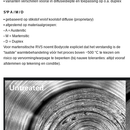
•
varianten
verschillen vooral in diffusiediepte en toepassing op o.a. duplex
S³P
A /
M / D
•
gebaseerd
op stikstof en/of koolstof diffusie (
proprietary
)
•
afgestemd
op materiaalgroepen:
◦
A
=
Austenitic
◦
M
=
Martensitic
◦
D
= Duplex
Voor
martensitische
RVS noemt
Bodycote
expliciet dat het verstandig is de
“laatste” warmtebehandeling vóór het proces boven ~500 °C te kiezen om
risico op vervorming/
warpage
te beperken (bij nauwe toleranties: altijd vooraf
afstemmen op tekening en conditie).