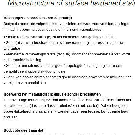
Belangrijkste voordelen voor de praktijk
Bodycote noemt de volgende kernvoordelen, relevant voor veel toepassingen
in machinebouw, procesindustrie en high-end assemblages:
•
Sterke reductie van slijtage, en het elimineren van
galling
en
fretting
•
Geen (of verwaarloosbare) maat-/vormverandering: interessant bij nauwe
toleranties
•
Verbeterde vermoeiingssterkte (
fatigue
), doordat het oppervlak sterker wordt
bij herhaald
e
belasting
•
Geen
delaminatierisico
: het is geen “opgelegde”
coatinglaag
, maar een
gemodificeerd oppervlak door diffusie
•
Geen verlies van corrosiebestendigheid door lage procestemperatuur en het
vermijden
van precipitatie
Hoe werkt het metallurgisch: diffusie zonder
precipitaten
In eenvoudige termen: bij S³P diffunderen koolstof en/of stikstof
interstitieel
het
kristalrooster in (dus in de “tussenruimtes” van het rooster). Dat verhoogt de
oppervlaktehardheid aanzienlijk, zonder dat er een brosse, losliggende laag
ontstaat.
Bodycote geeft aan dat: