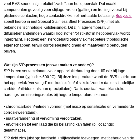
veel RVS-soorten zijn relatief “zacht” aan het oppervlak. Dat maakt
componenten gevoelig voor slijtage, vreten (
galling
) en
fretting
, vooral bij
glijdende contacten, hoge contactdrukken of herhaalde belasting.
Bodycote
speelt hierop in met Special
Stainless
Steel
Processes
(S³P), met als
bekendste technologie Kolsterising®. Dit zijn lage-temperatuur
diffusiebehandelingen waarbij koolstof en/of stikstof in het oppervlak wordt
ingebracht. Het doel: een sterk gehard oppervlak met betere
tribologische
eigenschappen, terwijl corrosiebestendigheid en maatvoering behouden
blijven.
Wat zijn S³P-processen (en wat maken ze anders)?
S³P is een verzamelnaam voor oppervlakteharding door diffusie bij lage
temperatuur (typisch < 500 °C). Bij deze temperatuur wordt de RVS-matrix aan
het oppervlak “verzadigd” met koolstof en/of stikstof zonder dat er schadelijke
carbiden/
nitriden
ontstaan
(
precipitaten
).
Dat is cruciaal, want klassieke
hardings- en
nitreringsroutes
bij hogere temperaturen kunnen:
•
chroomcarbiden
/-nitriden
vormen (met risico op
sensitisatie
en verminderde
corrosieweerstand),
•
maatverandering
of vervorming veroorzaken,
•
en
/of leiden tot een laag die bij belasting kan falen (bij coatings:
delaminatie
).
S³P richt zich juist op:
hardheid + slijtvastheid
toevoegen, met behoud van de