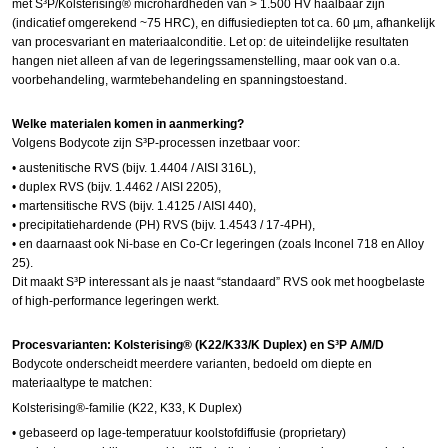
met S³P/Kolsterising® microhardheden van > 1.500 HV haalbaar zijn
(indicatief omgerekend ~
7
5
HRC),
en
diffusiediepten tot ca. 60 µm, afhankelijk
van procesvariant en materiaalconditie.
Let op: de uiteindelijke resultaten
hangen niet alleen af van de legeringssamenstelling, maar ook van o.a.
voorbehandeling, warmtebehandeling en
spanningstoestand
.
Welke materialen komen in aanmerking?
Volgens Bodycote zijn S³P-processen inzetbaar voor:
•
austenitische
RVS (bijv. 1.4404 / AISI 316L),
•
duplex
RVS (bijv. 1.4462 / AISI 2205),
•
martensitische
RVS (bijv. 1.4125 / AISI 440),
•
precipitatiehardende
(PH) RVS (bijv. 1.4543 / 17-4PH),
•
en
daarnaast ook Ni-base en Co-Cr legeringen (zoals
Inconel
718 en
Alloy
25).
Dit maakt S³P interessant als je naast “standaard” RVS ook met
hoogbelaste
of high-performance legeringen werkt.
Procesvarianten: Kolsterising® (K22/K33/K Duplex) en S³P A/M/D
Bodycote onderscheidt meerdere varianten, bedoeld om diepte en
materiaaltype te matchen:
Kolsterising®-familie (K22, K33, K Duplex)
•
gebaseerd
op lage-temperatuur koolstofdiffusie (
proprietary
)