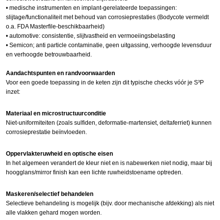
•
medische
instrumenten en implant-gerelateerde toepassingen:
slijtage/functionaliteit met behoud van corrosieprestaties (Bodycote vermeldt
o.a. FDA Masterfile-beschikbaarheid)
•
automotive
: consistentie, slijtvastheid en vermoeiingsbelasting
•
Semicon
; anti
particle
contaminatie,
geen
uitgassing
, verhoogde levensduur
en
verhoogde
betrouwbaarheid
.
Aandachtspunten en randvoorwaarden
Voor een goede toepassing in de keten zijn dit typische checks vóór je S³P
inzet:
Materiaal en microstructuurconditie
Niet-
uniformiteiten
(zoals sulfiden, deformatie-
martensiet
, deltaferriet) kunnen
corrosieprestatie beïnvloeden.
Oppervlakteruwheid en optische eisen
In het algemeen verandert de kleur niet en is
nabewerken
niet nodig, maar bij
hoogglans/
mirror
finish kan een lichte ruwheidstoename optreden.
Maskeren/selectief behandelen
Selectieve behandeling is mogelijk (bijv. door mechanische afdekking) als niet
alle vlakken gehard mogen worden.