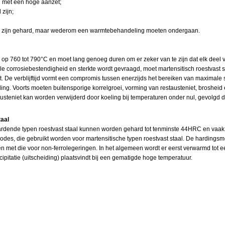
d met een hoge aanzet;
zijn;
er zijn gehard, maar wederom een warmtebehandeling moeten ondergaan.
 op 760 tot 790°C en moet lang genoeg duren om er zeker van te zijn dat elk deel
 corrosiebestendigheid en sterkte wordt gevraagd, moet martensitisch roestvast 
t. De verblijftijd vormt een compromis tussen enerzijds het bereiken van maximale 
ing. Voorts moeten buitensporige korrelgroei, vorming van restausteniet, brosheid
steniet kan worden verwijderd door koeling bij temperaturen onder nul, gevolgd d
taal
rdende typen roestvast staal kunnen worden gehard tot tenminste 44HRC en vaak oo
des, die gebruikt worden voor martensitische typen roestvast staal. De hardingsm
n met die voor non-ferrolegeringen. In het algemeen wordt er eerst verwarmd tot 
ipitatie (uitscheiding) plaatsvindt bij een gematigde hoge temperatuur.