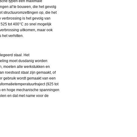
itische typen een maximale
ngen af te bouwen, die het gevolg
et structuuromzettingen op, die het
 verbrossing is het gevolg van
n 525 tot 400°C zo snel mogelijk
C-verbrossing uitkomen, maar ook
 het verhitten.
legeerd staal. Het
deling moet dusdanig worden
n, moeten alle werkstukken en
roestvast staal zijn gemaakt, of
 er gebruik wordt gemaakt van een
formatietemperatuurtraject (925 tot
ten en hoge mechanische spanningen
olen en dat met name voor de