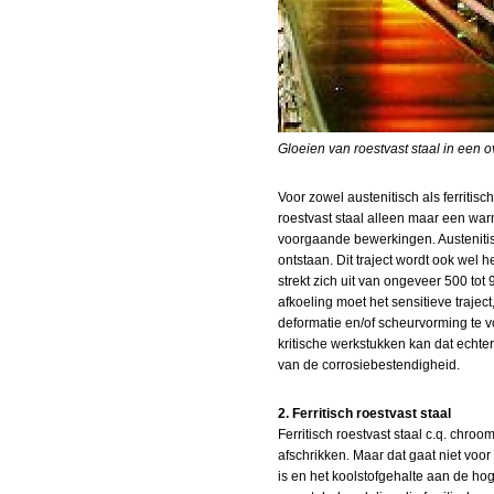
Gloeien van roestvast staal in een o
Voor zowel austenitisch als ferritisc
roestvast staal alleen maar een w
voorgaande bewerkingen. Austenitis
ontstaan. Dit traject wordt ook wel 
strekt zich uit van ongeveer 500 to
afkoeling moet het sensitieve traj
deformatie en/of scheurvorming te
kritische werkstukken kan dat echter
van de corrosiebestendigheid.
2. Ferritisch roestvast staal
Ferritisch roestvast staal c.q. chroo
afschrikken. Maar dat gaat niet voo
is en het koolstofgehalte aan de hog