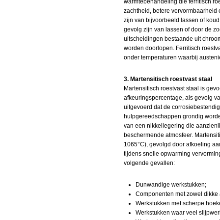
warmtebehandeling die ferritisch roe
zachtheid, betere vervormbaarheid e
zijn van bijvoorbeeld lassen of koud
gevolg zijn van lassen of door de z
uitscheidingen bestaande uit chroom/
worden doorlopen. Ferritisch roestv
onder temperaturen waarbij austeniet
3. Martensitisch roestvast staal
Martensitisch roestvast staal is gev
afkeuringspercentage, als gevolg 
uitgevoerd dat de corrosiebestendi
hulpgereedschappen grondig worden 
van een nikkellegering die aanzienl
beschermende atmosfeer. Martensitis
1065°C), gevolgd door afkoeling a
tijdens snelle opwarming vervormi
volgende gevallen:
Dunwandige werkstukken;
Componenten met zowel dikke a
Werkstukken met scherpe hoek
Werkstukken waar veel slijpwerk