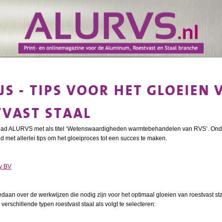
JS - TIPS VOOR HET GLOEIEN 
TVAST STAAL
et blad ALURVS met als titel ‘Wetenswaardigheden warmtebehandelen van RVS’. Onde
d met allerlei tips om het gloeiproces tot een succes te maken.
y BV
daan over de werkwijzen die nodig zijn voor het optimaal gloeien van roestvast st
 verschillende typen roestvast staal als volgt te selecteren: