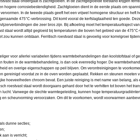
stvast staal ondergaat is zachtgloeien. In de zachtgegloeide toestand krijgen ferr
n hogere corrosiebestendigheid. Zachtgloeien dient in de eerste plaats om spanni
 vervormen. In de tweede plaats geeft het een vrijwel homogene structuur en heft h
ogenaamde 475°C-verbrossing. Dit komt vooral de kerfslagtaaiheid ten goede. Deze
ijzerverbindingen die zeer bros zijn. Bij afkoeling moet het temperatuurtraject va
ast staal wordt altijd gegloeid bij temperaturen die boven het gebied van de 475°
 zou kunnen ontstaan. Ferritisch roestvast staal is gevoelig voor korrelgroei tijdens
oeliger voor allerlei variabelen tijdens warmtebehandelingen dan koolstofstaal of ge
van fouten in de warmtebehandeling, is dan ook evenredig hoger. De warmtebehan
gheid en overige eigenschappen op peil blijven. Om verontreinigingen te voorkome
gereinigd voordat ze in de oven worden geplaatst. Rekken en steunen moeten van 
ijke hoeveelheden chroom bevat. Een juiste reiniging is met name van belang, als
ch roestvast staal wordt doorgaans gehard door het te verhitten tot boven het trans
an lucht. Vanwege de slechte warmtegeleiding, kunnen hoge temperatuurgradiën
ng en scheurvorming veroorzaken. Om dit te voorkomen, wordt voorwarmen aanbev
ls dunne secties;
en;
 aan is verricht;