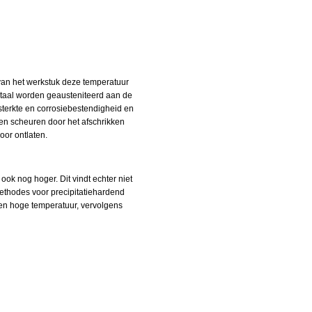
 van het werkstuk deze temperatuur
staal worden geausteniteerd aan de
sterkte en corrosiebestendigheid en
 en scheuren door het afschrikken
oor ontlaten.
k nog hoger. Dit vindt echter niet
ethodes voor precipitatiehardend
een hoge temperatuur, vervolgens