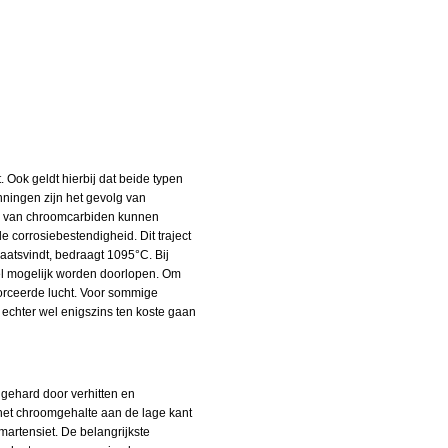
t. Ook geldt hierbij dat beide typen
ingen zijn het gevolg van
en van chroomcarbiden kunnen
e corrosiebestendigheid. Dit traject
aatsvindt, bedraagt 1095°C. Bij
nel mogelijk worden doorlopen. Om
orceerde lucht. Voor sommige
n echter wel enigszins ten koste gaan
n gehard door verhitten en
 het chroomgehalte aan de lage kant
 martensiet. De belangrijkste