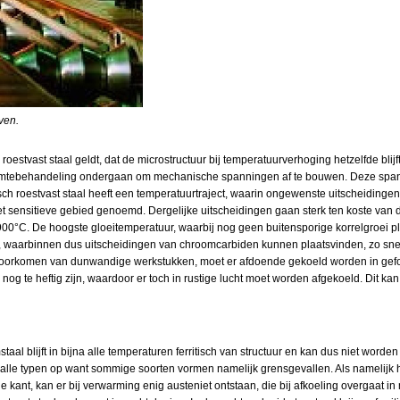
ven.
h roestvast staal geldt, dat de microstructuur bij temperatuurverhoging hetzelfde blijf
armtebehandeling ondergaan om mechanische spanningen af te bouwen. Deze spann
ch roestvast staal heeft een temperatuurtraject, waarin ongewenste uitscheiding
het sensitieve gebied genoemd. Dergelijke uitscheidingen gaan sterk ten koste van d
t 900°C. De hoogste gloeitemperatuur, waarbij nog geen buitensporige korrelgroei pl
ect, waarbinnen dus uitscheidingen van chroomcarbiden kunnen plaatsvinden, zo s
 voorkomen van dunwandige werkstukken, moet er afdoende gekoeld worden in gef
 nog te heftig zijn, waardoor er toch in rustige lucht moet worden afgekoeld. Dit ka
mstaal blijft in bijna alle temperaturen ferritisch van structuur en kan dus niet worde
r alle typen op want sommige soorten vormen namelijk grensgevallen. Als namelijk
e kant, kan er bij verwarming enig austeniet ontstaan, die bij afkoeling overgaat in