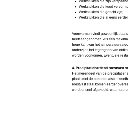
Werkstukken die zijn verspaan
Werkstukken die koud vervormd 
Werkstukken die gericht zijn;
Werkstukken die al eens eerd
Voorwarmen vindt gewoonlijk plaats
heeft aangenomen. Als een maximale
hoge kant van het temperatuurtrajec
anderzijds het tegengaan van ontkol
worden voorkomen. Eventuele restau
4. Precipitatiehardend roestvast s
Het merendeel van de precipitatieha
plaats met de bekende afschrikmetho
roestvast staal komen eerder overee
wordt er snel afgekoeld, waarna prec