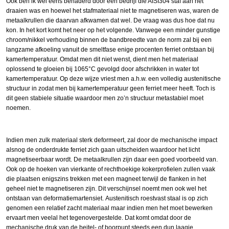
Ook ben ik wel eens benaderd door een bedrijf die AISI304 staf aan het
draaien was en hoewel het stafmateriaal niet te magnetiseren was, waren de
metaalkrullen die daarvan afkwamen dat wel. De vraag was dus hoe dat nu
kon. In het kort komt het neer op het volgende. Vanwege een minder gunstige
chroom/nikkel verhouding binnen de bandbreedte van de norm zal bij een
langzame afkoeling vanuit de smeltfase enige procenten ferriet ontstaan bij
kamertemperatuur. Omdat men dit niet wenst, dient men het materiaal
oplossend te gloeien bij 1065°C gevolgd door afschrikken in water tot
kamertemperatuur. Op deze wijze vriest men a.h.w. een volledig austenitische
structuur in zodat men bij kamertemperatuur geen ferriet meer heeft. Toch is
dit geen stabiele situatie waardoor men zo’n structuur metastabiel moet
noemen.
Indien men zulk materiaal sterk deformeert, zal door de mechanische impact
alsnog de onderdrukte ferriet zich gaan uitscheiden waardoor het licht
magnetiseerbaar wordt. De metaalkrullen zijn daar een goed voorbeeld van.
Ook op de hoeken van vierkante of rechthoekige kokerprofielen zullen vaak
die plaatsen enigszins trekken met een magneet terwijl de flanken in het
geheel niet te magnetiseren zijn. Dit verschijnsel noemt men ook wel het
ontstaan van deformatiemartensiet. Austenitisch roestvast staal is op zich
genomen een relatief zacht materiaal maar indien men het moet bewerken
ervaart men veelal het tegenovergestelde. Dat komt omdat door de
mechanische druk van de beitel- of boorpunt steeds een dun laagje