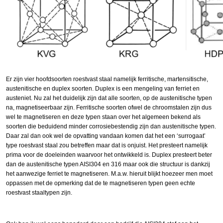
Er zijn vier hoofdsoorten roestvast staal namelijk ferritische, martensitische,
austenitische en duplex soorten. Duplex is een mengeling van ferriet en
austeniet. Nu zal het duidelijk zijn dat alle soorten, op de austenitische typen
na, magnetiseerbaar zijn. Ferritische soorten ofwel de chroomstalen zijn dus
wel te magnetiseren en deze typen staan over het algemeen bekend als
soorten die beduidend minder corrosiebestendig zijn dan austenitische typen.
Daar zal dan ook wel de opvatting vandaan komen dat het een ‘surrogaat’
type roestvast staal zou betreffen maar dat is onjuist. Het presteert namelijk
prima voor de doeleinden waarvoor het ontwikkeld is. Duplex presteert beter
dan de austenitische typen AISI304 en 316 maar ook die structuur is dankzij
het aanwezige ferriet te magnetiseren. M.a.w. hieruit blijkt hoezeer men moet
oppassen met de opmerking dat de te magnetiseren typen geen echte
roestvast staaltypen zijn.