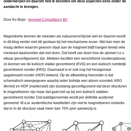
onderwerpen en daarom heb ik besloten om deze aspecten eens onder de
aandacht te brengen.
Door Ko Buijs -
Innomet Consultancy BV
Magnetisme kennen de meesten als natuurverschijnsel wel en daarom wordt
in dit blog verder niet stil gestaan bij het mechanisme ervan. Wel kan men de
vraag stellen waarom gewoon staal aan de magneet blijft hangen terwijl vele
roestvast staalsoorten dat niet doen. Dat heeft van doen hoe de atomen t.o.v.
elkaar geconfigureerd zijn. Metalen bezitten een verschillend roosteropbouw;
zo kennen we de kubisch vlakke gecentreerd (KVG) en een kubisch ruimtelijk
gecentreerd rooster (KRG). Daarnaast is er ook nog het hexagonaal
opgebouwd rooster (HDP) bekend. Op de afbeelding hieronder is dat
schematisch weergegeven waarbij ieder bolletje een atoom voorstelt. KRG
(ferriet) en HDP (martensiet) zijn dusdanig geconfigureerd dat deze structuren
te magnetiseren zijn maar dat gaat niet op bij een kubisch vlakken
gecentreerd rooster. Dat laatstgenoemde wordt per definitie austeniet
genoemd. M.a.w. austenitische kwaliteiten zijn niet te magnetiseren ondanks
dat er in de structuur vaak meer dan 70% ijzer aanwezig is.